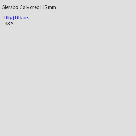
Siersbøl Sølv creol 15 mm
Tilføj til kurv
-33%