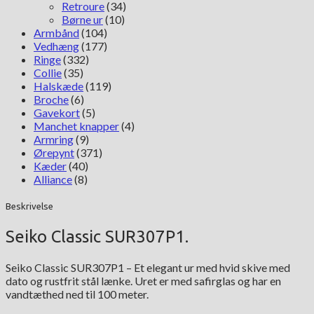
Retroure
(34)
Børne ur
(10)
Armbånd
(104)
Vedhæng
(177)
Ringe
(332)
Collie
(35)
Halskæde
(119)
Broche
(6)
Gavekort
(5)
Manchet knapper
(4)
Armring
(9)
Ørepynt
(371)
Kæder
(40)
Alliance
(8)
Beskrivelse
Seiko Classic SUR307P1.
Seiko Classic SUR307P1 – Et elegant ur med hvid skive med
dato og rustfrit stål lænke. Uret er med safirglas og har en
vandtæthed ned til 100 meter.