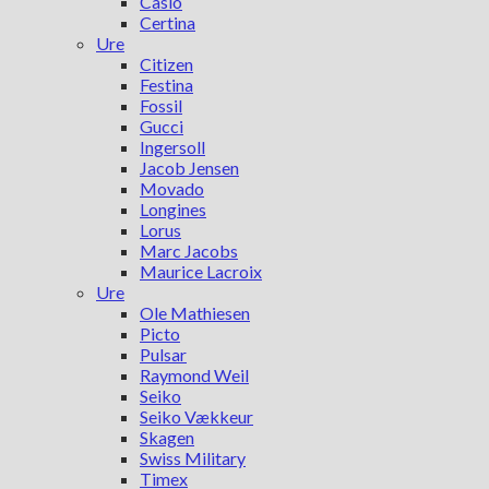
Casio
Certina
Ure
Citizen
Festina
Fossil
Gucci
Ingersoll
Jacob Jensen
Movado
Longines
Lorus
Marc Jacobs
Maurice Lacroix
Ure
Ole Mathiesen
Picto
Pulsar
Raymond Weil
Seiko
Seiko Vækkeur
Skagen
Swiss Military
Timex