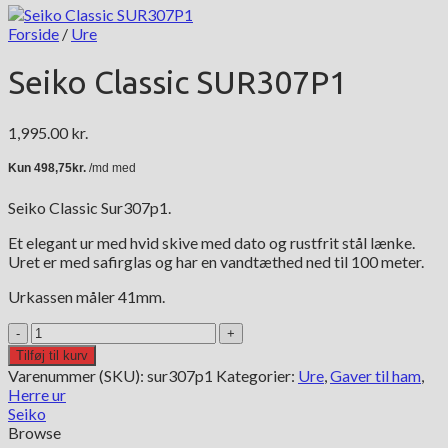
Forside
/
Ure
Seiko Classic SUR307P1
1,995.00
kr.
Seiko Classic Sur307p1.
Et elegant ur med hvid skive med dato og rustfrit stål lænke.
Uret er med safirglas og har en vandtæthed ned til 100 meter.
Urkassen måler 41mm.
Seiko
Classic
Tilføj til kurv
SUR307P1
Varenummer (SKU):
sur307p1
Kategorier:
Ure
,
Gaver til ham
,
antal
Herre ur
Seiko
Browse