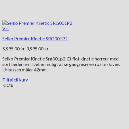
Vis
Seiko Premier Kinetic SRG001P2
Den
Den
5,995.00
kr.
3,995.00
kr.
oprindelige
aktuelle
Seiko Premier Kinetic Srg001p2. Et flot kinetic herreur med
pris
pris
sort læderrem. Det er muligt at se gangreserven på urskiven.
var:
er:
Urkassen måler 42mm.
5,995.00 kr..
3,995.00 kr..
Tilføj til kurv
-50%