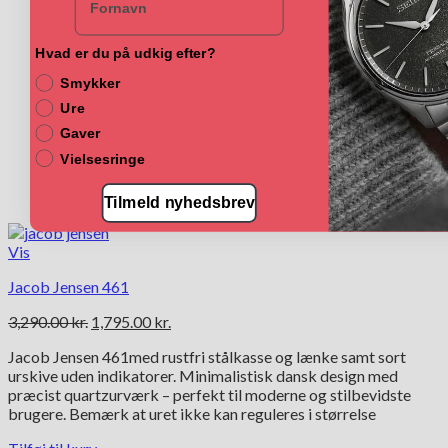
Hvad er du på udkig efter?
Smykker
Ure
Gaver
Vielsesringe
Tilmeld nyhedsbrev
Vis
Jacob Jensen 461
Den
Den
3,290.00
kr.
1,795.00
kr.
oprindelige
aktuelle
Jacob Jensen 461med rustfri stålkasse og lænke samt sort
pris
pris
urskive uden indikatorer. Minimalistisk dansk design med
var:
er:
præcist quartzurværk – perfekt til moderne og stilbevidste
3,290.00 kr..
1,795.00 kr..
brugere. Bemærk at uret ikke kan reguleres i størrelse