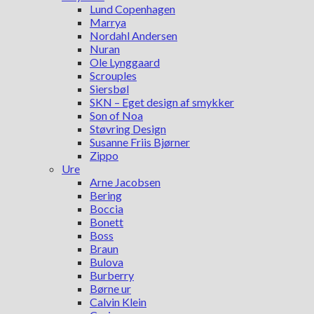
Lund Copenhagen
Marrya
Nordahl Andersen
Nuran
Ole Lynggaard
Scrouples
Siersbøl
SKN – Eget design af smykker
Son of Noa
Støvring Design
Susanne Friis Bjørner
Zippo
Ure
Arne Jacobsen
Bering
Boccia
Bonett
Boss
Braun
Bulova
Burberry
Børne ur
Calvin Klein