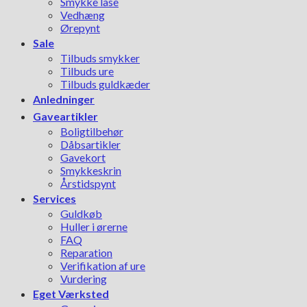
Smykke låse
Vedhæng
Ørepynt
Sale
Tilbuds smykker
Tilbuds ure
Tilbuds guldkæder
Anledninger
Gaveartikler
Boligtilbehør
Dåbsartikler
Gavekort
Smykkeskrin
Årstidspynt
Services
Guldkøb
Huller i ørerne
FAQ
Reparation
Verifikation af ure
Vurdering
Eget Værksted