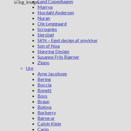
Lund Copenhagen
Marrya
Nordahl Andersen
Nuran
Ole Lynggaard
Scrouples
Siersbøl
SKN – Eget design af smykker
Son of Noa
Støvring Design
Susanne Friis Bjørner
Zippo
Ure
Arne Jacobsen
Bering
Boccia
Bonett
Boss
Braun
Bulova
Burberry
Børne ur
Calvin Klein
Casio