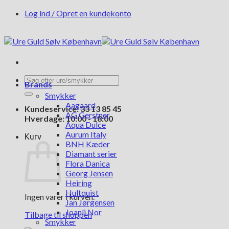
Fortsæt
Log ind / Opret en kundekonto
til
indhold
Søg
Brands
efter:
Smykker
Aagaard
Kundeservice: 33 13 85 45
AG Gerstner
Hverdage: 10:00 - 18:00
Aqua Dulce
Aurum Italy
Kurv
BNH Kæder
Diamant serier
Flora Danica
Georg Jensen
Heiring
Hultquist
Ingen varer i kurven.
Jan Jørgensen
Joanli Nor
Tilbage til shoppen
Smykker