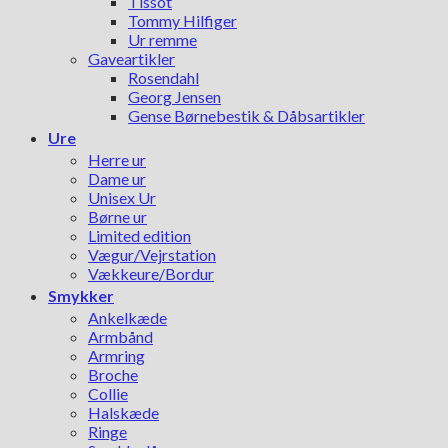
Tissot
Tommy Hilfiger
Ur remme
Gaveartikler
Rosendahl
Georg Jensen
Gense Børnebestik & Dåbsartikler
Ure
Herre ur
Dame ur
Unisex Ur
Børne ur
Limited edition
Vægur/Vejrstation
Vækkeure/Bordur
Smykker
Ankelkæde
Armbånd
Armring
Broche
Collie
Halskæde
Ringe