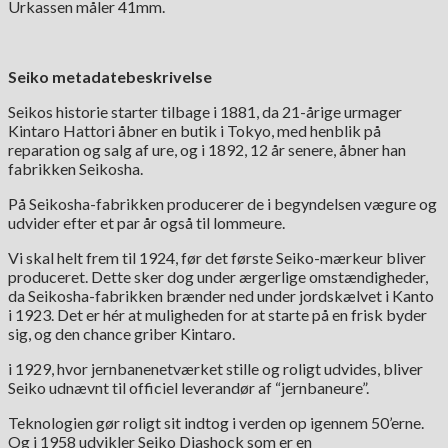
Urkassen måler 41mm.
Seiko metadatebeskrivelse
Seikos historie starter tilbage i 1881, da 21-årige urmager
Kintaro Hattori åbner en butik i Tokyo, med henblik på
reparation og salg af ure, og i 1892, 12 år senere, åbner han
fabrikken Seikosha.
På Seikosha-fabrikken producerer de i begyndelsen vægure og
udvider efter et par år også til lommeure.
Vi skal helt frem til 1924, før det første Seiko-mærkeur bliver
produceret. Dette sker dog under ærgerlige omstændigheder,
da Seikosha-fabrikken brænder ned under jordskælvet i Kanto
i 1923. Det er hér at muligheden for at starte på en frisk byder
sig, og den chance griber Kintaro.
i 1929, hvor jernbanenetværket stille og roligt udvides, bliver
Seiko udnævnt til officiel leverandør af “jernbaneure”.
Teknologien gør roligt sit indtog i verden op igennem 50’erne.
Og i 1958 udvikler Seiko Diashock som er en