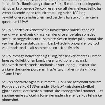
spænder fra ikoniske og robuste Seiko 5‑modeller til elegante,
håndværksprægede Seiko Presage og alt derimellem. Seiko har
været førende inden for urfremstilling siden 1881 og
revolutionerede industrien med verdens første kommercielle
quartz-ur i 1969
Seiko 5-serien er kendt for sin uovertrufne pålidelighed og
værdi — en mekanisk klassiker, der ofte anbefales som det
perfekte begyndelseur til samlere. Serien byder på automatiske
værker, dag- og datovisning, beskyttede kronografer og god
vandmodstand — alt sammen til en attraktiv pris.
Seiko Presage henvender sig til dig, der ønsker et dress-ur med
finesse. Kollektionen kombinerer traditionelt japansk
håndværk med præcise mekaniske værker og kunstneriske
urskiver, herunder porcelæn fra Arita og lakeringsteknikker
såsom Urushi.
Seiko’s arv rakte også til rummet: I 1973 bar astronaut William
Pogue sit Seiko 6139-ur under Skylab 4-missionen, hvilket
gjorde det til det første automatiske kronografur i rummet — et
imponerende stykke historie, der understreger Seikos tekniske
pionerånd.