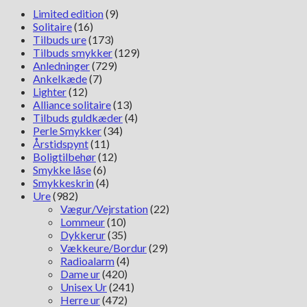
Limited edition
(9)
Solitaire
(16)
Tilbuds ure
(173)
Tilbuds smykker
(129)
Anledninger
(729)
Ankelkæde
(7)
Lighter
(12)
Alliance solitaire
(13)
Tilbuds guldkæder
(4)
Perle Smykker
(34)
Årstidspynt
(11)
Boligtilbehør
(12)
Smykke låse
(6)
Smykkeskrin
(4)
Ure
(982)
Vægur/Vejrstation
(22)
Lommeur
(10)
Dykkerur
(35)
Vækkeure/Bordur
(29)
Radioalarm
(4)
Dame ur
(420)
Unisex Ur
(241)
Herre ur
(472)