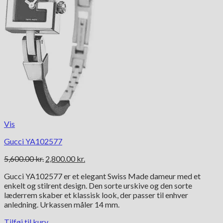
Vis
Gucci YA102577
Den
Den
5,600.00
kr.
2,800.00
kr.
oprindelige
aktuelle
Gucci YA102577 er et elegant Swiss Made dameur med et
pris
pris
enkelt og stilrent design. Den sorte urskive og den sorte
var:
er:
læderrem skaber et klassisk look, der passer til enhver
5,600.00 kr..
2,800.00 kr..
anledning. Urkassen måler 14 mm.
Tilføj til kurv