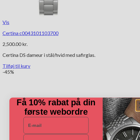
Vis
Certina c0043101103700
2,500.00
kr.
Certina DS dameur i stål/hvid med safirglas.
Tilføj til kurv
-45%
Få 10% rabat på din
første webordre
E-mail
Navn