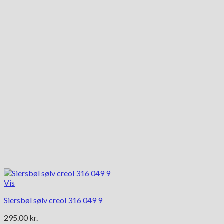
Vis
Siersbøl sølv creol 316 049 9
295.00
kr.