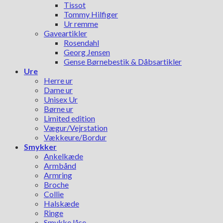
Tissot
Tommy Hilfiger
Ur remme
Gaveartikler
Rosendahl
Georg Jensen
Gense Børnebestik & Dåbsartikler
Ure
Herre ur
Dame ur
Unisex Ur
Børne ur
Limited edition
Vægur/Vejrstation
Vækkeure/Bordur
Smykker
Ankelkæde
Armbånd
Armring
Broche
Collie
Halskæde
Ringe
Smykke låse