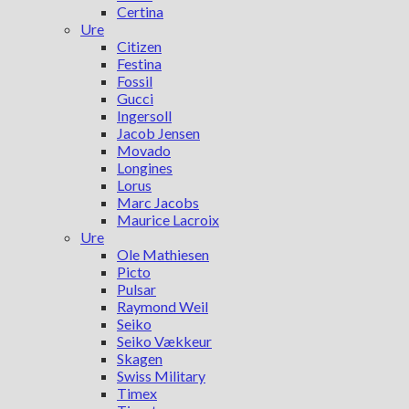
Certina
Ure
Citizen
Festina
Fossil
Gucci
Ingersoll
Jacob Jensen
Movado
Longines
Lorus
Marc Jacobs
Maurice Lacroix
Ure
Ole Mathiesen
Picto
Pulsar
Raymond Weil
Seiko
Seiko Vækkeur
Skagen
Swiss Military
Timex