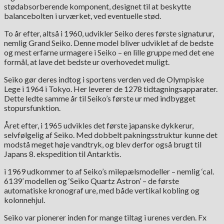
stødabsorberende komponent, designet til at beskytte
balancebolten i urværket, ved eventuelle stød.
To år efter, altså i 1960, udvikler Seiko deres første signaturur,
nemlig Grand Seiko. Denne model bliver udviklet af de bedste
og mest erfarne urmagere i Seiko – en lille gruppe med det ene
formål, at lave det bedste ur overhovedet muligt.
Seiko gør deres indtog i sportens verden ved de Olympiske
Lege i 1964 i Tokyo. Her leverer de 1278 tidtagningsapparater.
Dette ledte samme år til Seiko’s første ur med indbygget
stopursfunktion.
Året efter, i 1965 udvikles det første japanske dykkerur,
selvfølgelig af Seiko. Med dobbelt pakningsstruktur kunne det
modstå meget høje vandtryk, og blev derfor også brugt til
Japans 8. ekspedition til Antarktis.
i 1969 udkommer to af Seiko’s milepælsmodeller – nemlig ‘cal.
6139’ modellen og ‘Seiko Quartz Astron’ – de første
automatiske kronograf ure, med både vertikal kobling og
kolonnehjul.
Seiko var pionerer inden for mange tiltag i urenes verden. Fx