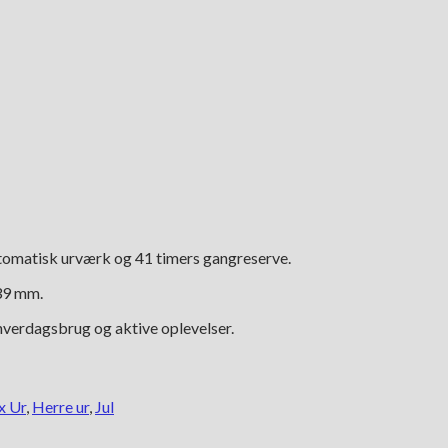
tomatisk urværk og 41 timers gangreserve.
 39 mm.
verdagsbrug og aktive oplevelser.
x Ur
,
Herre ur
,
Jul