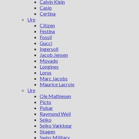
Calvin Klein
Casio
Certina
Ure
Citizen
Festina
Fossil
Gucci
Ingersoll
Jacob Jensen
Movado
Longines
Lorus
Marc Jacobs
Maurice Lacroix
Ure
Ole Mathiesen
Picto
Pulsar
Raymond Weil
Seiko
Seiko Vækkeur
Skagen
Swiss Military