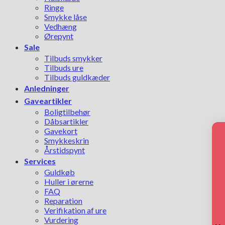
Ringe
Smykke låse
Vedhæng
Ørepynt
Sale
Tilbuds smykker
Tilbuds ure
Tilbuds guldkæder
Anledninger
Gaveartikler
Boligtilbehør
Dåbsartikler
Gavekort
Smykkeskrin
Årstidspynt
Services
Guldkøb
Huller i ørerne
FAQ
Reparation
Verifikation af ure
Vurdering