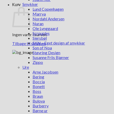
Smykker
Kurv
Lund Copenhagen
Marrya
Nordahl Andersen
Nuran
Ole Lynggaard
Scrouples
Ingen varer i kurven.
Siersbøl
SKN – Eget design af smykker
Tilbage til shoppen
Son of Noa
Støvring Design
Susanne Friis Bjørner
Zippo
Ure
Arne Jacobsen
Bering
Boccia
Bonett
Boss
Braun
Bulova
Burberry
Børne ur