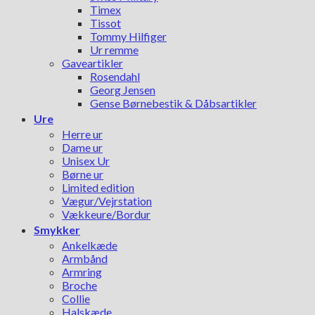
Timex
Tissot
Tommy Hilfiger
Ur remme
Gaveartikler
Rosendahl
Georg Jensen
Gense Børnebestik & Dåbsartikler
Ure
Herre ur
Dame ur
Unisex Ur
Børne ur
Limited edition
Vægur/Vejrstation
Vækkeure/Bordur
Smykker
Ankelkæde
Armbånd
Armring
Broche
Collie
Halskæde