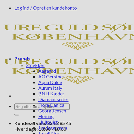
Fortsæt
Log ind / Opret en kundekonto
til
indhold
Brands
Smykker
Aagaard
AG Gerstner
Aqua Dulce
Aurum Italy
BNH Kæder
Diamant serier
Flora Danica
Søg
Georg Jensen
efter:
Heiring
Hultquist
Kundeservice: 33 13 85 45
Jan Jørgensen
Hverdage: 10:00 - 18:00
Joanli Nor