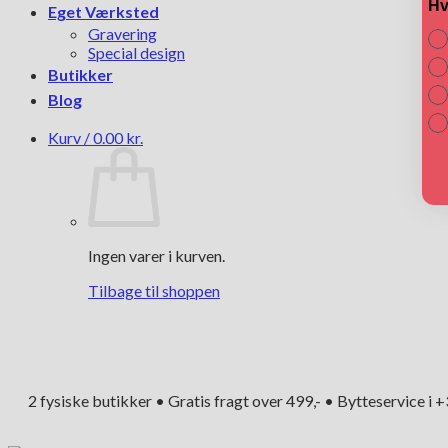
Hv
Eget Værksted
Gravering
Special design
Butikker
Blog
Kurv /
0.00
kr.
Ingen varer i kurven.
Tilbage til shoppen
2 fysiske butikker • Gratis fragt over 499,- • Bytteservice i 