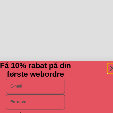
Få 10% rabat på din
første webordre
E-mail
Navn