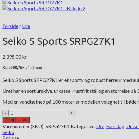
Forside
/
Ure
Seiko 5 Sports SRPG27K1
2,395.00
kr.
Seiko 5 Sports SRPG27K1 er et sporty og robust herreur med au
Uret har en sort urskive, urkasse i rustfrit stål og en størrelse på
Med en vandtæthed på 100 meter er modellen velegnet til både h
Seiko
5
Tilføj til kurv
Sports
Varenummer (SKU):
SRPG27K1
Kategorier:
Ure
,
Fars dag
,
Unise
SRPG27K1
Seiko
antal
Browse