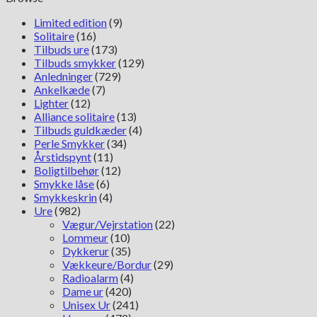
Limited edition
(9)
Solitaire
(16)
Tilbuds ure
(173)
Tilbuds smykker
(129)
Anledninger
(729)
Ankelkæde
(7)
Lighter
(12)
Alliance solitaire
(13)
Tilbuds guldkæder
(4)
Perle Smykker
(34)
Årstidspynt
(11)
Boligtilbehør
(12)
Smykke låse
(6)
Smykkeskrin
(4)
Ure
(982)
Vægur/Vejrstation
(22)
Lommeur
(10)
Dykkerur
(35)
Vækkeure/Bordur
(29)
Radioalarm
(4)
Dame ur
(420)
Unisex Ur
(241)