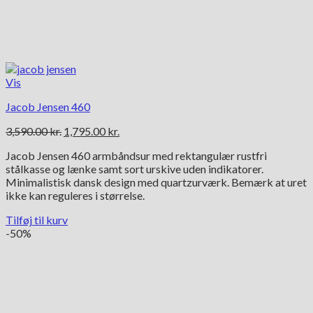
Vis
Jacob Jensen 460
Den
Den
3,590.00
kr.
1,795.00
kr.
oprindelige
aktuelle
Jacob Jensen 460 armbåndsur med rektangulær rustfri
pris
pris
stålkasse og lænke samt sort urskive uden indikatorer.
var:
er:
Minimalistisk dansk design med quartzurværk. Bemærk at uret
3,590.00 kr..
1,795.00 kr..
ikke kan reguleres i størrelse.
Tilføj til kurv
-50%