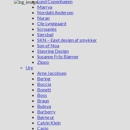
Lund Copenhagen
Marrya
Nordahl Andersen
Nuran
Ole Lynggaard
Scrouples
Siersbøl
SKN – Eget design af smykker
Son of Noa
Støvring Design
Susanne Friis Bjørner
Zippo
Ure
Arne Jacobsen
Bering
Boccia
Bonett
Boss
Braun
Bulova
Burberry
Børne ur
Calvin Klein
Casio