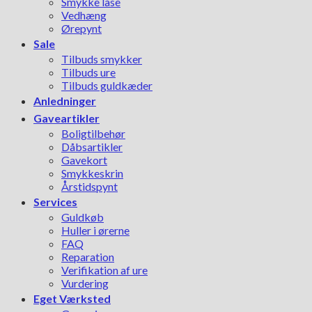
Smykke låse
Vedhæng
Ørepynt
Sale
Tilbuds smykker
Tilbuds ure
Tilbuds guldkæder
Anledninger
Gaveartikler
Boligtilbehør
Dåbsartikler
Gavekort
Smykkeskrin
Årstidspynt
Services
Guldkøb
Huller i ørerne
FAQ
Reparation
Verifikation af ure
Vurdering
Eget Værksted