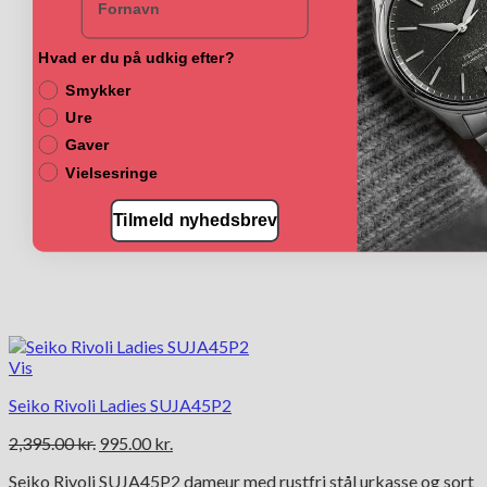
Hvad er du på udkig efter?
Smykker
Ure
Gaver
Vielsesringe
Tilmeld nyhedsbrev
Vis
Seiko Rivoli Ladies SUJA45P2
Den
Den
2,395.00
kr.
995.00
kr.
oprindelige
aktuelle
Seiko Rivoli SUJA45P2 dameur med rustfri stål urkasse og sort
pris
pris