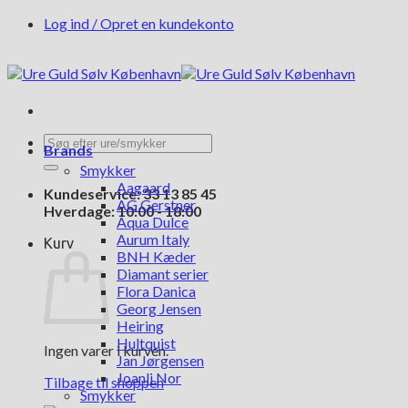
Fortsæt
Log ind / Opret en kundekonto
til
indhold
Søg
Brands
efter:
Smykker
Aagaard
Kundeservice: 33 13 85 45
AG Gerstner
Hverdage: 10:00 - 18:00
Aqua Dulce
Aurum Italy
Kurv
BNH Kæder
Diamant serier
Flora Danica
Georg Jensen
Heiring
Hultquist
Ingen varer i kurven.
Jan Jørgensen
Joanli Nor
Tilbage til shoppen
Smykker