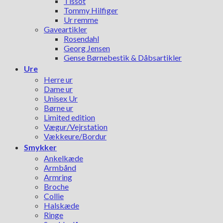
Tissot
Tommy Hilfiger
Ur remme
Gaveartikler
Rosendahl
Georg Jensen
Gense Børnebestik & Dåbsartikler
Ure
Herre ur
Dame ur
Unisex Ur
Børne ur
Limited edition
Vægur/Vejrstation
Vækkeure/Bordur
Smykker
Ankelkæde
Armbånd
Armring
Broche
Collie
Halskæde
Ringe