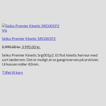
Vis
Seiko Premier Kinetic SRG001P2
Den
Den
5,995.00
kr.
3,995.00
kr.
oprindelige
aktuelle
Seiko Premier Kinetic Srg001p2. Et flot kinetic herreur med
pris
pris
sort læderrem. Det er muligt at se gangreserven på urskiven.
var:
er:
Urkassen måler 42mm.
5,995.00 kr..
3,995.00 kr..
Tilføj til kurv