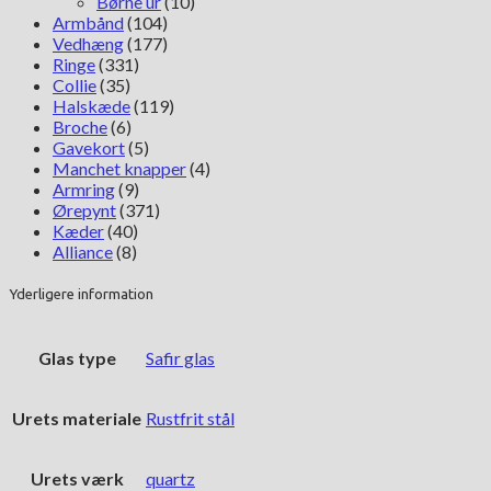
Børne ur
(10)
Armbånd
(104)
Vedhæng
(177)
Ringe
(331)
Collie
(35)
Halskæde
(119)
Broche
(6)
Gavekort
(5)
Manchet knapper
(4)
Armring
(9)
Ørepynt
(371)
Kæder
(40)
Alliance
(8)
Yderligere information
Glas type
Safir glas
Urets materiale
Rustfrit stål
Urets værk
quartz