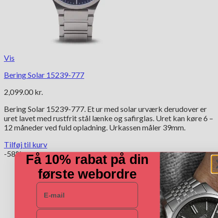
Vis
Bering Solar 15239-777
2,099.00
kr.
Bering Solar 15239-777. Et ur med solar urværk derudover er
uret lavet med rustfrit stål lænke og safirglas. Uret kan køre 6 –
12 måneder ved fuld opladning. Urkassen måler 39mm.
Tilføj til kurv
-58%
Få 10% rabat på din
første webordre
E-mail
Navn