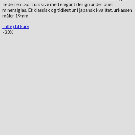
læderrem. Sort urskive med elegant design under buet
var:
er:
mineralglas. Et klassisk og tidløst ur i japansk kvalitet. urkassen
2,395.00 kr..
995.00 kr..
måler 19mm
Tilføj til kurv
-33%