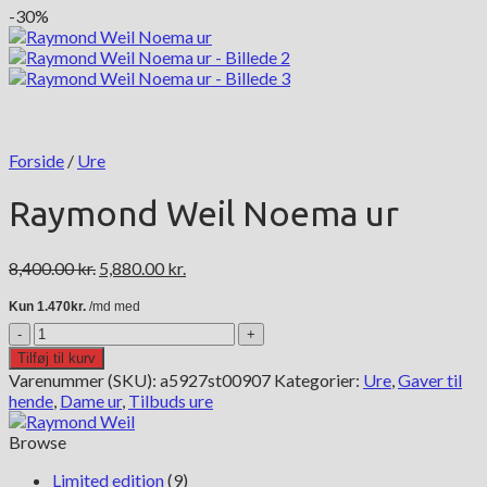
-30%
Forside
/
Ure
Raymond Weil Noema ur
Den
Den
8,400.00
kr.
5,880.00
kr.
oprindelige
aktuelle
pris
pris
var:
er:
Raymond
8,400.00 kr..
5,880.00 kr..
Weil
Tilføj til kurv
Noema
Varenummer (SKU):
a5927st00907
Kategorier:
Ure
,
Gaver til
ur
hende
,
Dame ur
,
Tilbuds ure
antal
Browse
Limited edition
(9)