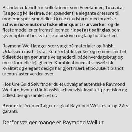
Brandet er kendt for kollektioner som
Freelancer
,
Toccata
,
Tango
og
Millesime
, der spænder fra elegante dressure til
moderne sportsmodeller. Urene er udstyret med præcise
schweiziske automatiske eller quartz-urværker
, og de
fleste modeller er fremstillet med
ridsefast safirglas
, som
giver optimal beskyttelse af urskiven og lang holdbarhed.
Raymond Weil lægger stor vægt på materialer og finish.
Urkasser i rustfrit stål, komfortable lænker og remme samt et
tidløst design gør urene velegnede til både hverdagsbrug og
mere formelle lejligheder. Kombinationen af schweizisk
kvalitet og elegant design har gjort mærket populært blandt
urentusiaster verden over.
Hos Ure Guld Sølv finder du et udvalg af autentiske Raymond
Weil ure, hvor du får klassisk schweizisk kvalitet, præcision og
tidløst design samlet i ét ur.
Bemærk
: Der medfølger original Raymond Weil æske og 2 års
garanti.
Derfor vælger mange et Raymond Weil ur