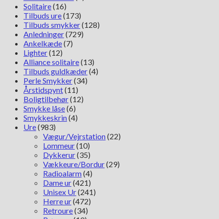
Solitaire
(16)
Tilbuds ure
(173)
Tilbuds smykker
(128)
Anledninger
(729)
Ankelkæde
(7)
Lighter
(12)
Alliance solitaire
(13)
Tilbuds guldkæder
(4)
Perle Smykker
(34)
Årstidspynt
(11)
Boligtilbehør
(12)
Smykke låse
(6)
Smykkeskrin
(4)
Ure
(983)
Vægur/Vejrstation
(22)
Lommeur
(10)
Dykkerur
(35)
Vækkeure/Bordur
(29)
Radioalarm
(4)
Dame ur
(421)
Unisex Ur
(241)
Herre ur
(472)
Retroure
(34)