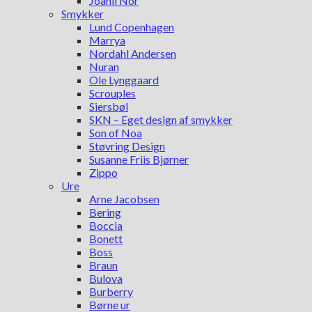
Joanli Nor
Smykker
Lund Copenhagen
Marrya
Nordahl Andersen
Nuran
Ole Lynggaard
Scrouples
Siersbøl
SKN – Eget design af smykker
Son of Noa
Støvring Design
Susanne Friis Bjørner
Zippo
Ure
Arne Jacobsen
Bering
Boccia
Bonett
Boss
Braun
Bulova
Burberry
Børne ur