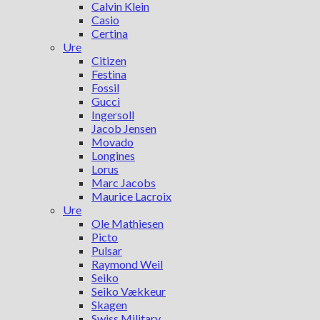
Calvin Klein
Casio
Certina
Ure
Citizen
Festina
Fossil
Gucci
Ingersoll
Jacob Jensen
Movado
Longines
Lorus
Marc Jacobs
Maurice Lacroix
Ure
Ole Mathiesen
Picto
Pulsar
Raymond Weil
Seiko
Seiko Vækkeur
Skagen
Swiss Military