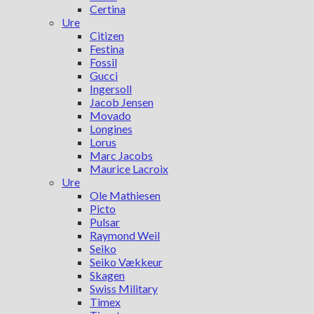
Certina
Ure
Citizen
Festina
Fossil
Gucci
Ingersoll
Jacob Jensen
Movado
Longines
Lorus
Marc Jacobs
Maurice Lacroix
Ure
Ole Mathiesen
Picto
Pulsar
Raymond Weil
Seiko
Seiko Vækkeur
Skagen
Swiss Military
Timex