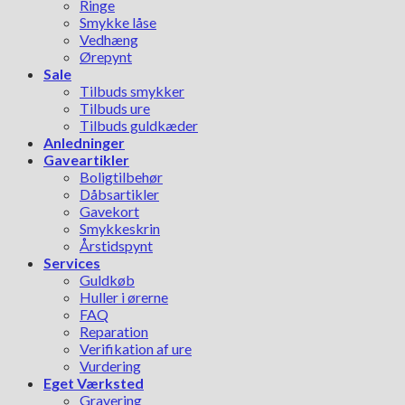
Ringe
Smykke låse
Vedhæng
Ørepynt
Sale
Tilbuds smykker
Tilbuds ure
Tilbuds guldkæder
Anledninger
Gaveartikler
Boligtilbehør
Dåbsartikler
Gavekort
Smykkeskrin
Årstidspynt
Services
Guldkøb
Huller i ørerne
FAQ
Reparation
Verifikation af ure
Vurdering
Eget Værksted
Gravering