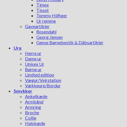
Timex
Tissot
Tommy Hilfiger
Ur remme
Gaveartikler
Rosendahl
Georg Jensen
Gense Børnebestik & Dåbsartikler
Ure
Herre ur
Dame ur
Unisex Ur
Børne ur
Limited edition
Vægur/Vejrstation
Vækkeure/Bordur
Smykker
Ankelkæde
Armbånd
Armring
Broche
Collie
Halskæde