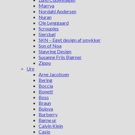
Marrya
Nordahl Andersen
Nuran
Ole Lynggaard
Scrouples
Siersbøl
SKN – Eget design af smykker
Son of Noa
Støvring Design
Susanne Friis Bjørner
Zippo
Ure
Arne Jacobsen
Bering
Boccia
Bonett
Boss
Braun
Bulova
Burberry
Børne ur
Calvin Klein
Casio