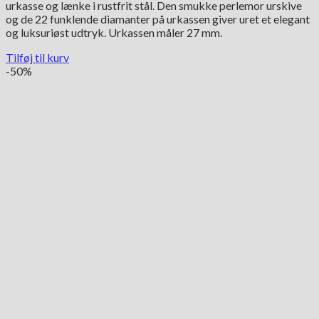
urkasse og lænke i rustfrit stål. Den smukke perlemor urskive
var:
er:
og de 22 funklende diamanter på urkassen giver uret et elegant
23,500.00 kr..
11,750.00 kr..
og luksuriøst udtryk. Urkassen måler 27 mm.
Tilføj til kurv
-50%