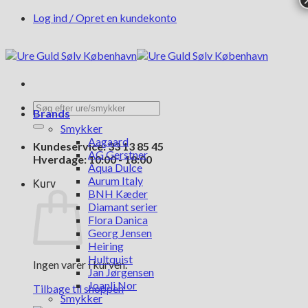
Fortsæt
Log ind / Opret en kundekonto
til
indhold
Søg
Brands
efter:
Smykker
Aagaard
Kundeservice: 33 13 85 45
AG Gerstner
Hverdage: 10:00 - 18:00
Aqua Dulce
Aurum Italy
Kurv
BNH Kæder
Diamant serier
Flora Danica
Georg Jensen
Heiring
Hultquist
Ingen varer i kurven.
Jan Jørgensen
Joanli Nor
Tilbage til shoppen
Smykker