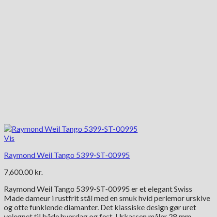
Vis
Raymond Weil Tango 5399-ST-00995
7,600.00
kr.
Raymond Weil Tango 5399-ST-00995 er et elegant Swiss
Made dameur i rustfrit stål med en smuk hvid perlemor urskive
og otte funklende diamanter. Det klassiske design gør uret
velegnet til både hverdag og fest. Urkassen måler 28 mm.