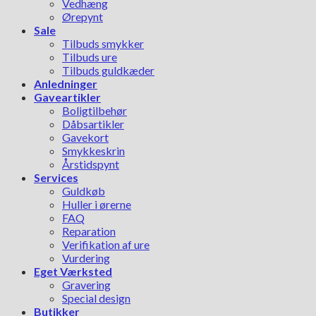
Vedhæng
Ørepynt
Sale
Tilbuds smykker
Tilbuds ure
Tilbuds guldkæder
Anledninger
Gaveartikler
Boligtilbehør
Dåbsartikler
Gavekort
Smykkeskrin
Årstidspynt
Services
Guldkøb
Huller i ørerne
FAQ
Reparation
Verifikation af ure
Vurdering
Eget Værksted
Gravering
Special design
Butikker