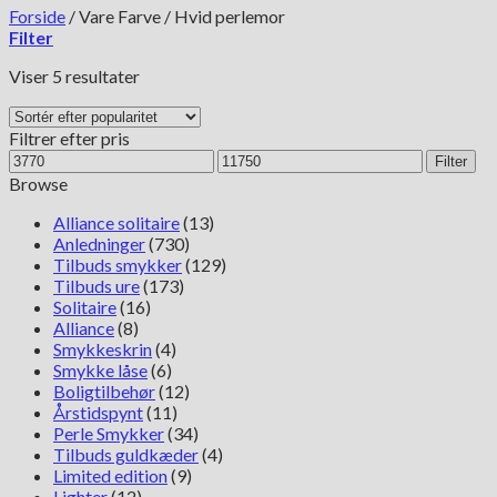
Forside
/
Vare Farve
/
Hvid perlemor
Filter
Sorteret
Viser 5 resultater
efter
popularitet
Filtrer efter pris
Mindste
Højeste
Filter
pris
pris
Browse
Alliance solitaire
(13)
Anledninger
(730)
Tilbuds smykker
(129)
Tilbuds ure
(173)
Solitaire
(16)
Alliance
(8)
Smykkeskrin
(4)
Smykke låse
(6)
Boligtilbehør
(12)
Årstidspynt
(11)
Perle Smykker
(34)
Tilbuds guldkæder
(4)
Limited edition
(9)
Lighter
(12)