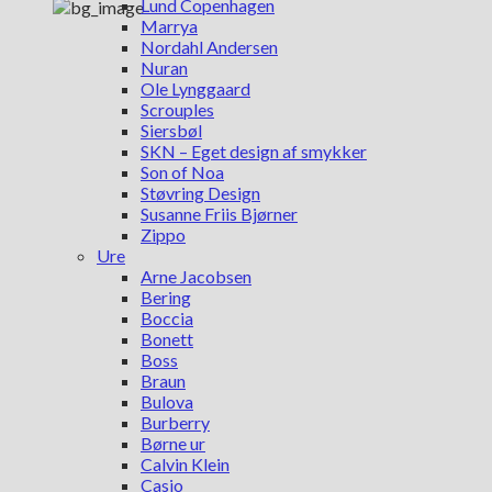
Lund Copenhagen
Marrya
Nordahl Andersen
Nuran
Ole Lynggaard
Scrouples
Siersbøl
SKN – Eget design af smykker
Son of Noa
Støvring Design
Susanne Friis Bjørner
Zippo
Ure
Arne Jacobsen
Bering
Boccia
Bonett
Boss
Braun
Bulova
Burberry
Børne ur
Calvin Klein
Casio