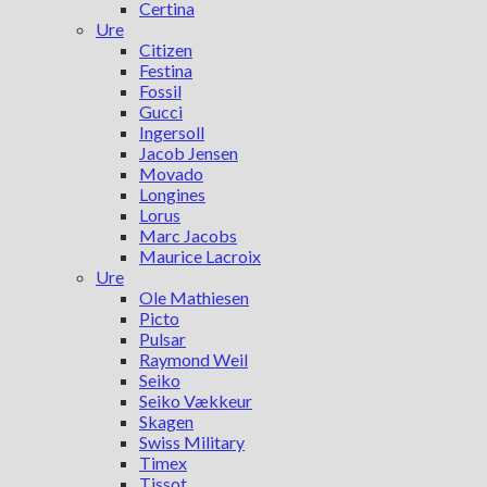
Certina
Ure
Citizen
Festina
Fossil
Gucci
Ingersoll
Jacob Jensen
Movado
Longines
Lorus
Marc Jacobs
Maurice Lacroix
Ure
Ole Mathiesen
Picto
Pulsar
Raymond Weil
Seiko
Seiko Vækkeur
Skagen
Swiss Military
Timex
Tissot