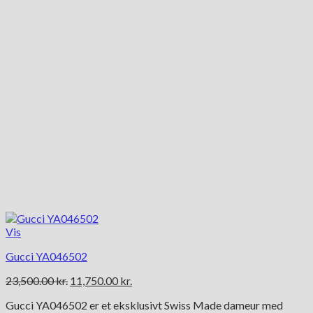
Vis
Gucci YA046502
Den
Den
23,500.00
kr.
11,750.00
kr.
oprindelige
aktuelle
Gucci YA046502 er et eksklusivt Swiss Made dameur med
pris
pris