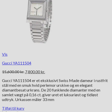
Vis
Gucci YA111504
Den
Den
15,600.00
kr.
7,800.00
kr.
oprindelige
aktuelle
Gucci YA111504 er et eksklusivt Swiss Made dameur i rustfrit
pris
pris
stål med en smuk hvid perlemor urskive og en elegant
var:
er:
diamantbesat urkrans. De 20 funklende diamanter med en
15,600.00 kr..
7,800.00 kr..
samlet vægt på 0,16 ct. giver uret et luksuriøst og tidløst
udtryk. Urkassen måler 33 mm
Tilføj til kurv