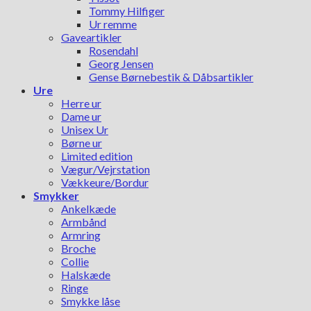
Tommy Hilfiger
Ur remme
Gaveartikler
Rosendahl
Georg Jensen
Gense Børnebestik & Dåbsartikler
Ure
Herre ur
Dame ur
Unisex Ur
Børne ur
Limited edition
Vægur/Vejrstation
Vækkeure/Bordur
Smykker
Ankelkæde
Armbånd
Armring
Broche
Collie
Halskæde
Ringe
Smykke låse