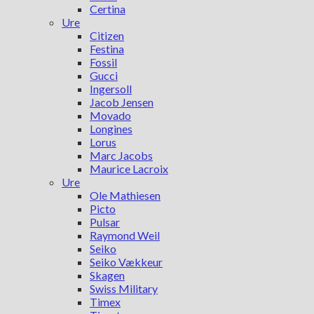
Certina
Ure
Citizen
Festina
Fossil
Gucci
Ingersoll
Jacob Jensen
Movado
Longines
Lorus
Marc Jacobs
Maurice Lacroix
Ure
Ole Mathiesen
Picto
Pulsar
Raymond Weil
Seiko
Seiko Vækkeur
Skagen
Swiss Military
Timex