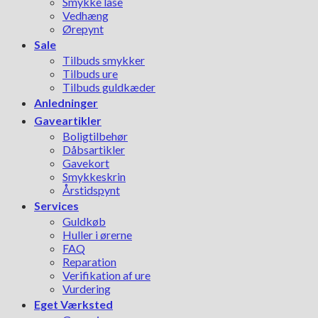
Smykke låse
Vedhæng
Ørepynt
Sale
Tilbuds smykker
Tilbuds ure
Tilbuds guldkæder
Anledninger
Gaveartikler
Boligtilbehør
Dåbsartikler
Gavekort
Smykkeskrin
Årstidspynt
Services
Guldkøb
Huller i ørerne
FAQ
Reparation
Verifikation af ure
Vurdering
Eget Værksted