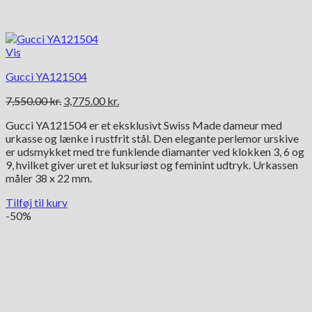
Vis
Gucci YA121504
Den
Den
7,550.00
kr.
3,775.00
kr.
oprindelige
aktuelle
Gucci YA121504 er et eksklusivt Swiss Made dameur med
pris
pris
urkasse og lænke i rustfrit stål. Den elegante perlemor urskive
var:
er:
er udsmykket med tre funklende diamanter ved klokken 3, 6 og
7,550.00 kr..
3,775.00 kr..
9, hvilket giver uret et luksuriøst og feminint udtryk. Urkassen
måler 38 x 22 mm.
Tilføj til kurv
-50%