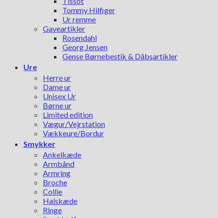
Tissot
Tommy Hilfiger
Ur remme
Gaveartikler
Rosendahl
Georg Jensen
Gense Børnebestik & Dåbsartikler
Ure
Herre ur
Dame ur
Unisex Ur
Børne ur
Limited edition
Vægur/Vejrstation
Vækkeure/Bordur
Smykker
Ankelkæde
Armbånd
Armring
Broche
Collie
Halskæde
Ringe