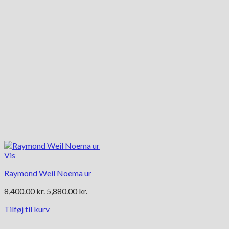
Vis
Raymond Weil Noema ur
Den
Den
8,400.00
kr.
5,880.00
kr.
oprindelige
aktuelle
Tilføj til kurv
pris
pris
var:
er: