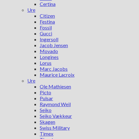
Certina
Ure
Citizen
Festina
Fossil
Gucci
Ingersoll
Jacob Jensen
Movado
Longines
Lorus
Marc Jacobs
Maurice Lacroix
Ure
Ole Mathiesen
Picto
Pulsar
Raymond Weil
Seiko
Seiko Vækkeur
Skagen
Swiss Military
Timex