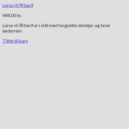
Lorus rh781ax9
448.00
kr.
Lorus rh781ax9 ur i stål med forgyldte detaljer. og brun
læderrem.
Tilføj til kurv