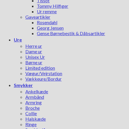
Tissot
Tommy Hilfiger
Ur remme
Gaveartikler
Rosendahl
Georg Jensen
Gense Børnebestik & Dåbsartikler
Ure
Herre ur
Dame ur
Unisex Ur
Børne ur
Limited edition
Vægur/Vejrstation
Vækkeure/Bordur
Smykker
Ankelkæde
Armbånd
Armring
Broche
Collie
Halskæde
Ringe