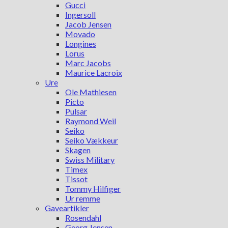
Gucci
Ingersoll
Jacob Jensen
Movado
Longines
Lorus
Marc Jacobs
Maurice Lacroix
Ure
Ole Mathiesen
Picto
Pulsar
Raymond Weil
Seiko
Seiko Vækkeur
Skagen
Swiss Military
Timex
Tissot
Tommy Hilfiger
Ur remme
Gaveartikler
Rosendahl
Georg Jensen