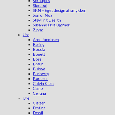
Scrouples
Siersbøl
SKN – Eget design af smykker
Son of Noa
Støvring Design
Susanne Friis Bjørner
Zippo
Ure
Arne Jacobsen
Bering
Boccia
Bonett
Boss
Braun
Bulova
Burberry
Børne ur
Calvin Klein
Casio
Certina
Ure
Citizen
Festina
Fossil