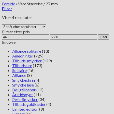
Forside
/
Vare Størrelse
/
27 mm
Filter
Sorteret
Viser 4 resultater
efter
popularitet
Filtrer efter pris
Mindste
Højeste
Filter
pris
pris
Browse
Alliance solitaire
(13)
Anledninger
(729)
Tilbuds smykker
(129)
Tilbuds ure
(173)
Solitaire
(16)
Alliance
(8)
Smykkeskrin
(4)
Smykke låse
(6)
Boligtilbehør
(12)
Årstidspynt
(11)
Perle Smykker
(34)
Tilbuds guldkæder
(4)
Limited edition
(9)
Lighter
(12)