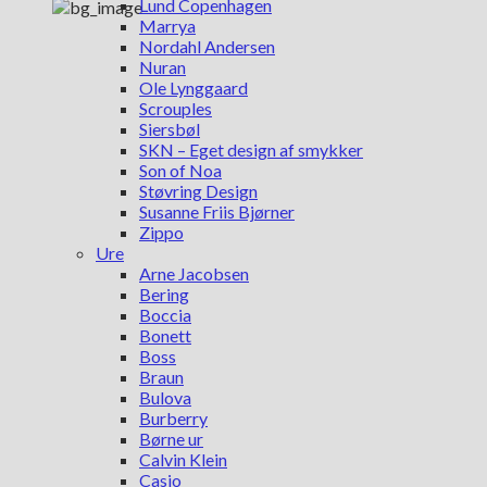
Lund Copenhagen
Marrya
Nordahl Andersen
Nuran
Ole Lynggaard
Scrouples
Siersbøl
SKN – Eget design af smykker
Son of Noa
Støvring Design
Susanne Friis Bjørner
Zippo
Ure
Arne Jacobsen
Bering
Boccia
Bonett
Boss
Braun
Bulova
Burberry
Børne ur
Calvin Klein
Casio