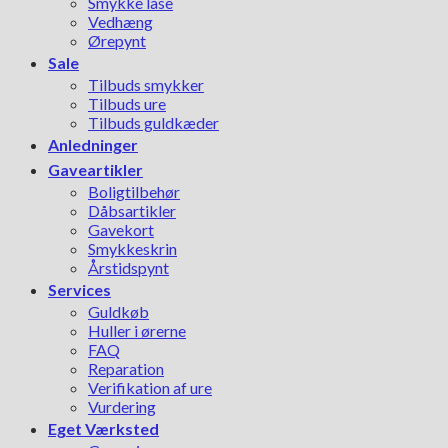
Smykke låse
Vedhæng
Ørepynt
Sale
Tilbuds smykker
Tilbuds ure
Tilbuds guldkæder
Anledninger
Gaveartikler
Boligtilbehør
Dåbsartikler
Gavekort
Smykkeskrin
Årstidspynt
Services
Guldkøb
Huller i ørerne
FAQ
Reparation
Verifikation af ure
Vurdering
Eget Værksted