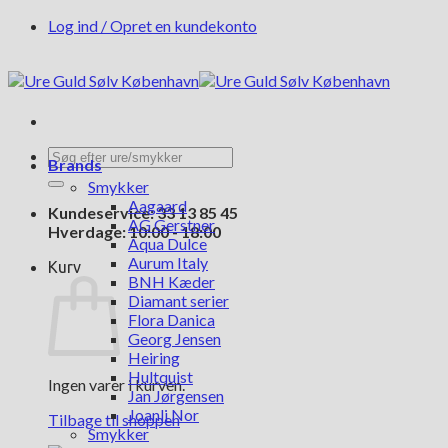
Fortsæt
Log ind / Opret en kundekonto
til
indhold
Søg
Brands
efter:
Smykker
Aagaard
Kundeservice: 33 13 85 45
AG Gerstner
Hverdage: 10:00 - 18:00
Aqua Dulce
Aurum Italy
Kurv
BNH Kæder
Diamant serier
Flora Danica
Georg Jensen
Heiring
Hultquist
Ingen varer i kurven.
Jan Jørgensen
Joanli Nor
Tilbage til shoppen
Smykker