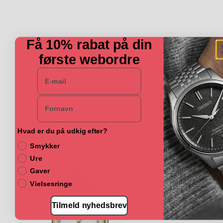
Få 10% rabat på din
første webordre
E-mail
Navn
Hvad er du på udkig efter?
Smykker
Ure
Gaver
Vielsesringe
Tilmeld nyhedsbrev