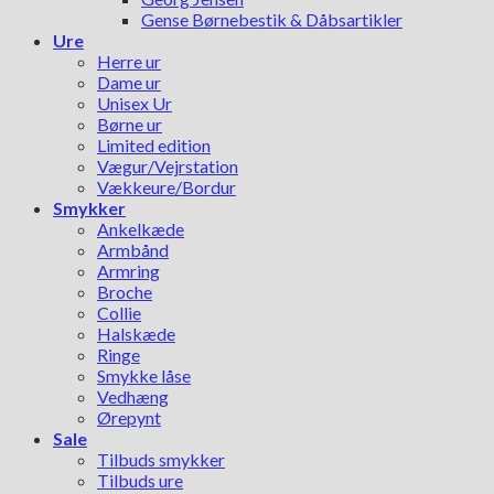
Gense Børnebestik & Dåbsartikler
Ure
Herre ur
Dame ur
Unisex Ur
Børne ur
Limited edition
Vægur/Vejrstation
Vækkeure/Bordur
Smykker
Ankelkæde
Armbånd
Armring
Broche
Collie
Halskæde
Ringe
Smykke låse
Vedhæng
Ørepynt
Sale
Tilbuds smykker
Tilbuds ure