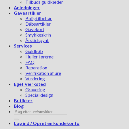
Tilbuds guldkæder
Anledninger
Gaveartikler
Boligtilbehør
Dåbsartikler
Gavekort
Smykkeskrin
Årstidspynt
Services
Guldkøb
Huller i ørerne
FAQ
Reparation
Verifikation af ure
Vurdering
Eget Værksted
Gravering
Special design
Butikker
Blog
Søg
efter:
Log ind / Opret en kundekonto