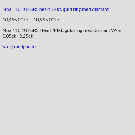
Noa 110 104BR5 heart 14kt. guld ring med diamant
Prisinterval:
10,495.00
kr.
–
18,995.00
kr.
10,495.00 kr.
Noa 110 104BR5 Heart 14kt. guld ring med diamant W/Si
til
0,05ct - 0,25ct
18,995.00 kr.
Vælg muligheder
Dette
vare
har
flere
varianter.
Mulighederne
kan
vælges
på
varesiden