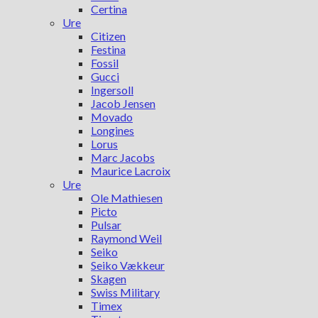
Certina
Ure
Citizen
Festina
Fossil
Gucci
Ingersoll
Jacob Jensen
Movado
Longines
Lorus
Marc Jacobs
Maurice Lacroix
Ure
Ole Mathiesen
Picto
Pulsar
Raymond Weil
Seiko
Seiko Vækkeur
Skagen
Swiss Military
Timex