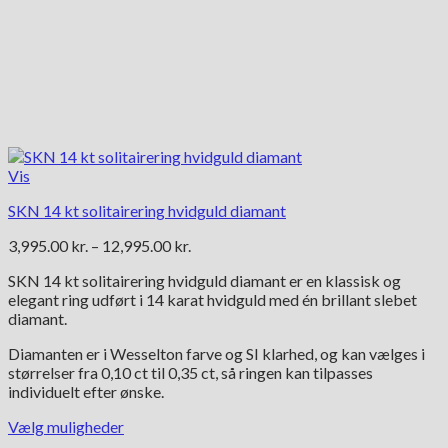
Vis
SKN 14 kt solitairering hvidguld diamant
Prisinterval:
3,995.00
kr.
–
12,995.00
kr.
3,995.00 kr.
SKN 14 kt solitairering hvidguld diamant er en klassisk og
til
elegant ring udført i 14 karat hvidguld med én brillant slebet
12,995.00 kr.
diamant.
Diamanten er i Wesselton farve og SI klarhed, og kan vælges i
størrelser fra 0,10 ct til 0,35 ct, så ringen kan tilpasses
individuelt efter ønske.
Vælg muligheder
Dette