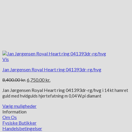
Vis
Jan Jørgensen Royal Heart ring 041393dr-rg/hvg
Den
Den
8,400.00
kr.
6,750.00
kr.
oprindelige
aktuelle
Jan Jørgensen Royal Heart ring 041393dr-rg/hvg i
pris
pris
14 kt
hamret
guld med hvidgulds hjertefatning m 0,04 W.pi diamant
var:
er:
8,400.00 kr..
6,750.00 kr..
Vælg muligheder
Dette
Information
vare
Om Os
har
Fysiske Butikker
flere
Handelsbetingelser