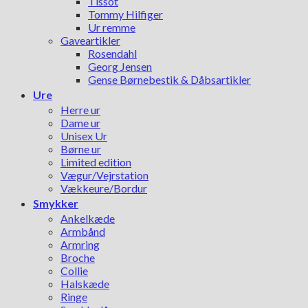
Tissot
Tommy Hilfiger
Ur remme
Gaveartikler
Rosendahl
Georg Jensen
Gense Børnebestik & Dåbsartikler
Ure
Herre ur
Dame ur
Unisex Ur
Børne ur
Limited edition
Vægur/Vejrstation
Vækkeure/Bordur
Smykker
Ankelkæde
Armbånd
Armring
Broche
Collie
Halskæde
Ringe