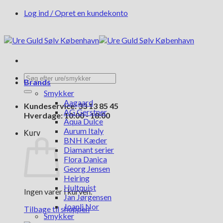
Fortsæt
Log ind / Opret en kundekonto
til
indhold
Søg
Brands
efter:
Smykker
Aagaard
Kundeservice: 33 13 85 45
AG Gerstner
Hverdage: 10:00 - 18:00
Aqua Dulce
Aurum Italy
Kurv
BNH Kæder
Diamant serier
Flora Danica
Georg Jensen
Heiring
Hultquist
Ingen varer i kurven.
Jan Jørgensen
Joanli Nor
Tilbage til shoppen
Smykker