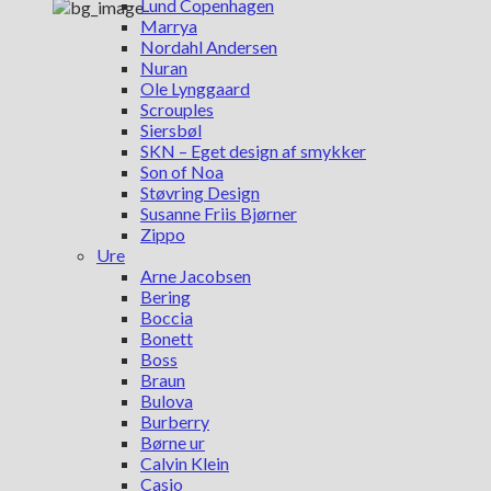
Lund Copenhagen
Marrya
Nordahl Andersen
Nuran
Ole Lynggaard
Scrouples
Siersbøl
SKN – Eget design af smykker
Son of Noa
Støvring Design
Susanne Friis Bjørner
Zippo
Ure
Arne Jacobsen
Bering
Boccia
Bonett
Boss
Braun
Bulova
Burberry
Børne ur
Calvin Klein
Casio