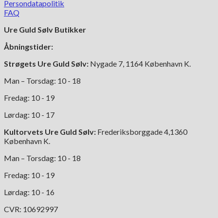
varianter.
Persondatapolitik
Mulighederne
FAQ
kan
Ure Guld Sølv Butikker
vælges
på
Åbningstider:
varesiden
Strøgets Ure Guld Sølv:
Nygade 7, 1164 København K.
Man – Torsdag: 10 - 18
Fredag: 10 - 19
Lørdag: 10 - 17
Kultorvets Ure Guld Sølv:
Frederiksborggade 4,1360
København K.
Man – Torsdag: 10 - 18
Fredag: 10 - 19
Lørdag: 10 - 16
CVR: 10692997