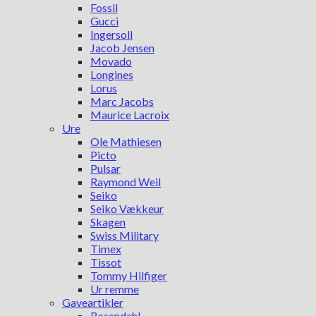
Fossil
Gucci
Ingersoll
Jacob Jensen
Movado
Longines
Lorus
Marc Jacobs
Maurice Lacroix
Ure
Ole Mathiesen
Picto
Pulsar
Raymond Weil
Seiko
Seiko Vækkeur
Skagen
Swiss Military
Timex
Tissot
Tommy Hilfiger
Ur remme
Gaveartikler
Rosendahl