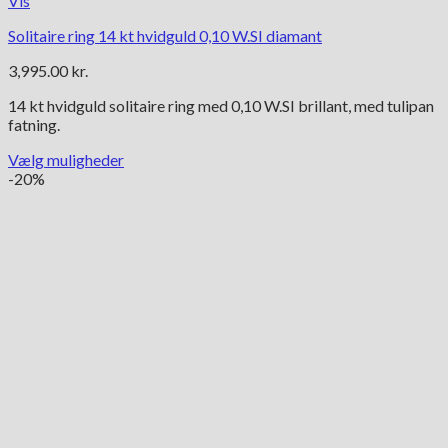
Vis
Solitaire ring 14 kt hvidguld 0,10 W.SI diamant
3,995.00
kr.
14 kt hvidguld solitaire ring med 0,10 W.SI brillant, med tulipan
fatning.
Vælg muligheder
Dette
-20%
vare
har
flere
varianter.
Mulighederne
kan
vælges
på
varesiden