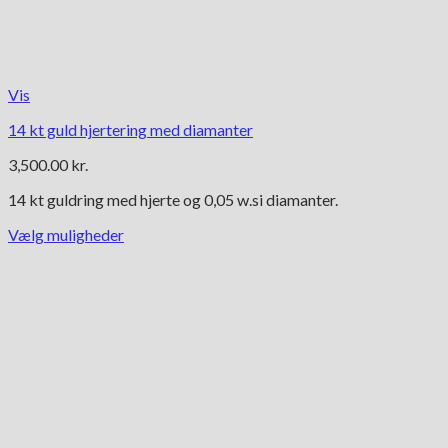
Vis
14 kt guld hjertering med diamanter
3,500.00
kr.
14 kt guldring med hjerte og 0,05 w.si diamanter.
Vælg muligheder
Dette
vare
har
flere
varianter.
Mulighederne
kan
vælges
på
varesiden