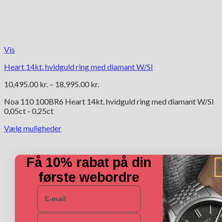
Vis
Heart 14kt. hvidguld ring med diamant W/SI
Prisinterval:
10,495.00
kr.
–
18,995.00
kr.
10,495.00 kr.
Noa 110 100BR6 Heart 14kt. hvidguld ring med diamant W/SI
til
0,05ct - 0,25ct
18,995.00 kr.
Vælg muligheder
Dette
vare
har
Få 10% rabat på din
flere
varianter.
første webordre
Mulighederne
E-mail
kan
vælges
på
Navn
varesiden