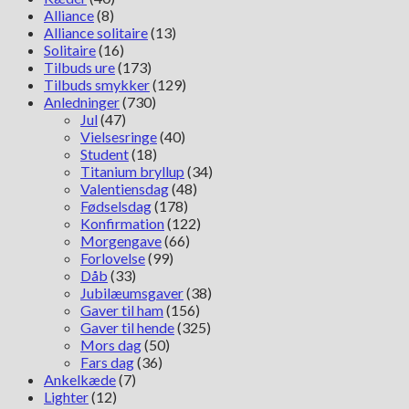
Alliance
(8)
Alliance solitaire
(13)
Solitaire
(16)
Tilbuds ure
(173)
Tilbuds smykker
(129)
Anledninger
(730)
Jul
(47)
Vielsesringe
(40)
Student
(18)
Titanium bryllup
(34)
Valentiensdag
(48)
Fødselsdag
(178)
Konfirmation
(122)
Morgengave
(66)
Forlovelse
(99)
Dåb
(33)
Jubilæumsgaver
(38)
Gaver til ham
(156)
Gaver til hende
(325)
Mors dag
(50)
Fars dag
(36)
Ankelkæde
(7)
Lighter
(12)