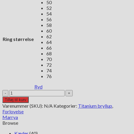
50
52
54
56
58
60
62
Ring størrelse
64
66
68
70
72
74
76
Ryd
Marrya
Titanium
Tilføj til kurv
Herre
Varenummer (SKU):
N/A
Kategorier:
Titanium bryllup
,
Vielsesring
Forlovelse
antal
Marrya
Browse
Kæder
(40)