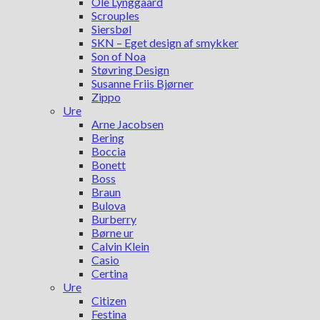
Ole Lynggaard
Scrouples
Siersbøl
SKN – Eget design af smykker
Son of Noa
Støvring Design
Susanne Friis Bjørner
Zippo
Ure
Arne Jacobsen
Bering
Boccia
Bonett
Boss
Braun
Bulova
Burberry
Børne ur
Calvin Klein
Casio
Certina
Ure
Citizen
Festina