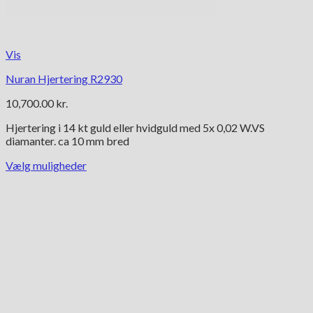
Vis
Nuran Hjertering R2930
10,700.00
kr.
Hjertering i 14 kt guld eller hvidguld med 5x 0,02 W.VS
diamanter. ca 10 mm bred
Vælg muligheder
Dette
vare
har
flere
varianter.
Mulighederne
kan
vælges
på
varesiden