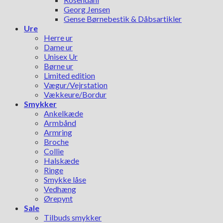
Georg Jensen
Gense Børnebestik & Dåbsartikler
Ure
Herre ur
Dame ur
Unisex Ur
Børne ur
Limited edition
Vægur/Vejrstation
Vækkeure/Bordur
Smykker
Ankelkæde
Armbånd
Armring
Broche
Collie
Halskæde
Ringe
Smykke låse
Vedhæng
Ørepynt
Sale
Tilbuds smykker