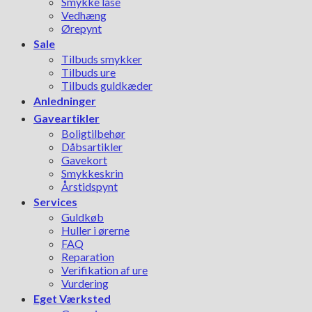
Smykke låse
Vedhæng
Ørepynt
Sale
Tilbuds smykker
Tilbuds ure
Tilbuds guldkæder
Anledninger
Gaveartikler
Boligtilbehør
Dåbsartikler
Gavekort
Smykkeskrin
Årstidspynt
Services
Guldkøb
Huller i ørerne
FAQ
Reparation
Verifikation af ure
Vurdering
Eget Værksted