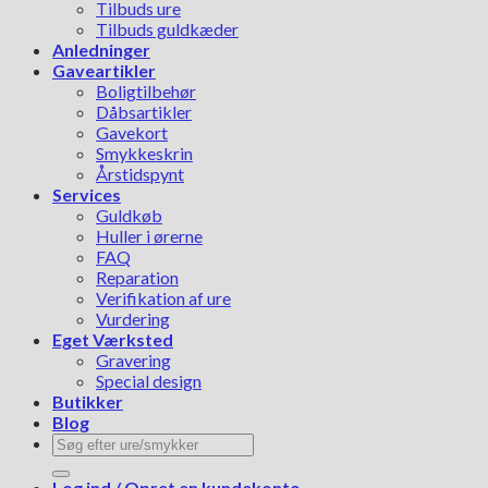
Tilbuds ure
Tilbuds guldkæder
Anledninger
Gaveartikler
Boligtilbehør
Dåbsartikler
Gavekort
Smykkeskrin
Årstidspynt
Services
Guldkøb
Huller i ørerne
FAQ
Reparation
Verifikation af ure
Vurdering
Eget Værksted
Gravering
Special design
Butikker
Blog
Søg
efter:
Log ind / Opret en kundekonto