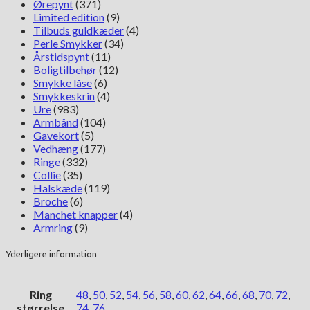
Ørepynt
(371)
Limited edition
(9)
Tilbuds guldkæder
(4)
Perle Smykker
(34)
Årstidspynt
(11)
Boligtilbehør
(12)
Smykke låse
(6)
Smykkeskrin
(4)
Ure
(983)
Armbånd
(104)
Gavekort
(5)
Vedhæng
(177)
Ringe
(332)
Collie
(35)
Halskæde
(119)
Broche
(6)
Manchet knapper
(4)
Armring
(9)
Yderligere information
Ring
48
,
50
,
52
,
54
,
56
,
58
,
60
,
62
,
64
,
66
,
68
,
70
,
72
,
størrelse
74
,
76