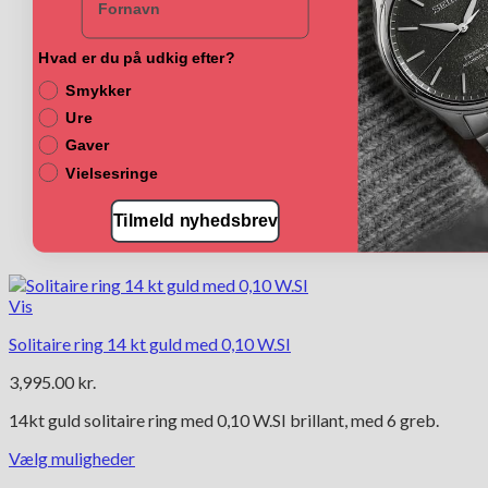
Hvad er du på udkig efter?
Smykker
Ure
Gaver
Vielsesringe
Tilmeld nyhedsbrev
Vis
Solitaire ring 14 kt guld med 0,10 W.SI
3,995.00
kr.
14kt guld solitaire ring med 0,10 W.SI brillant, med 6 greb.
Vælg muligheder
Dette