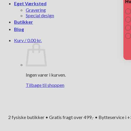
Hv
Eget Værksted
Gravering
Special design
Butikker
Blog
Kurv /
0.00
kr.
Ingen varer i kurven.
Tilbage til shoppen
2 fysiske butikker • Gratis fragt over 499,- • Bytteservice i 