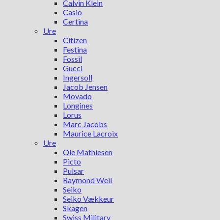
Calvin Klein
Casio
Certina
Ure
Citizen
Festina
Fossil
Gucci
Ingersoll
Jacob Jensen
Movado
Longines
Lorus
Marc Jacobs
Maurice Lacroix
Ure
Ole Mathiesen
Picto
Pulsar
Raymond Weil
Seiko
Seiko Vækkeur
Skagen
Swiss Military