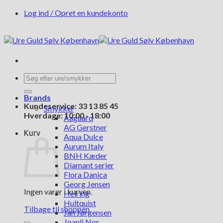
Fortsæt
Log ind / Opret en kundekonto
til
indhold
Søg
efter:
Brands
Kundeservice: 33 13 85 45
Smykker
Hverdage: 10:00 - 18:00
Aagaard
AG Gerstner
Kurv
Aqua Dulce
Aurum Italy
BNH Kæder
Diamant serier
Flora Danica
Georg Jensen
Ingen varer i kurven.
Heiring
Hultquist
Tilbage til shoppen
Jan Jørgensen
Joanli Nor