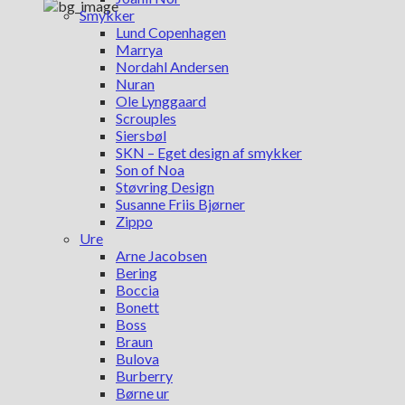
Smykker
Lund Copenhagen
Marrya
Nordahl Andersen
Nuran
Ole Lynggaard
Scrouples
Siersbøl
SKN – Eget design af smykker
Son of Noa
Støvring Design
Susanne Friis Bjørner
Zippo
Ure
Arne Jacobsen
Bering
Boccia
Bonett
Boss
Braun
Bulova
Burberry
Børne ur