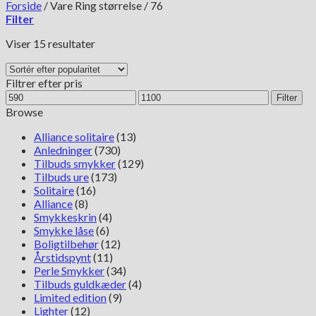
Forside
/
Vare Ring størrelse
/
76
Filter
Sorteret
Viser 15 resultater
efter
popularitet
Filtrer efter pris
Mindste
Højeste
Filter
pris
pris
Browse
Alliance solitaire
(13)
Anledninger
(730)
Tilbuds smykker
(129)
Tilbuds ure
(173)
Solitaire
(16)
Alliance
(8)
Smykkeskrin
(4)
Smykke låse
(6)
Boligtilbehør
(12)
Årstidspynt
(11)
Perle Smykker
(34)
Tilbuds guldkæder
(4)
Limited edition
(9)
Lighter
(12)