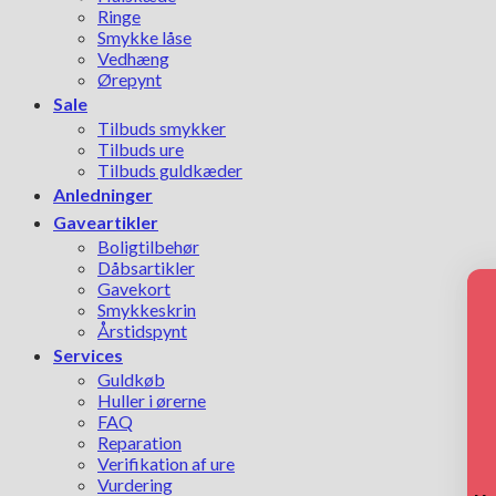
Ringe
Smykke låse
Vedhæng
Ørepynt
Sale
Tilbuds smykker
Tilbuds ure
Tilbuds guldkæder
Anledninger
Gaveartikler
Boligtilbehør
Dåbsartikler
Gavekort
Smykkeskrin
Årstidspynt
Services
Guldkøb
Huller i ørerne
FAQ
Reparation
Verifikation af ure
Vurdering