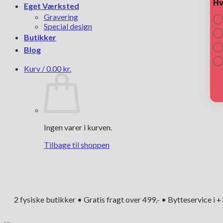
Hv
Eget Værksted
Gravering
Special design
Butikker
Blog
Kurv /
0.00
kr.
Ingen varer i kurven.
Tilbage til shoppen
2 fysiske butikker • Gratis fragt over 499,- • Bytteservice i 