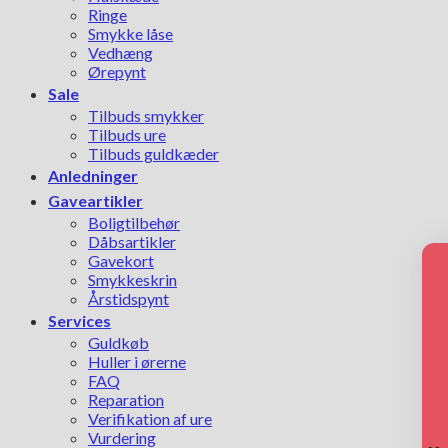
Ringe
Smykke låse
Vedhæng
Ørepynt
Sale
Tilbuds smykker
Tilbuds ure
Tilbuds guldkæder
Anledninger
Gaveartikler
Boligtilbehør
Dåbsartikler
Gavekort
Smykkeskrin
Årstidspynt
Services
Guldkøb
Huller i ørerne
FAQ
Reparation
Verifikation af ure
Vurdering