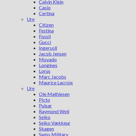
Calvin Klein
Casio
Certina
Ure
Citizen
Festina
Fossil
Gucci
Ingersoll
Jacob Jensen
Movado
Longines
Lorus
Marc Jacobs
Maurice Lacroix
Ure
Ole Mathiesen
Picto
Pulsar
Raymond Weil
Seiko
Seiko Vækkeur
Skagen
Swiss Military