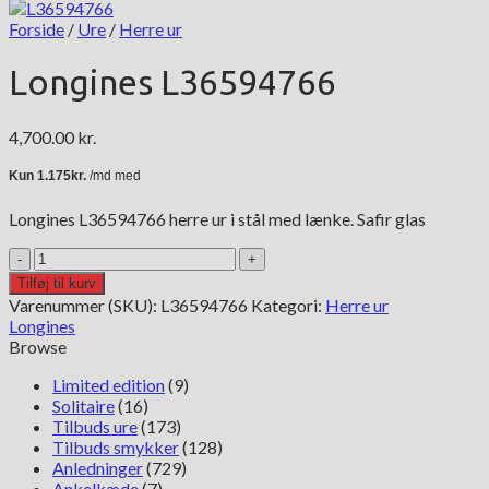
Forside
/
Ure
/
Herre ur
Longines L36594766
4,700.00
kr.
Longines L36594766 herre ur i stål med lænke. Safir glas
Longines
L36594766
Tilføj til kurv
antal
Varenummer (SKU):
L36594766
Kategori:
Herre ur
Longines
Browse
Limited edition
(9)
Solitaire
(16)
Tilbuds ure
(173)
Tilbuds smykker
(128)
Anledninger
(729)
Ankelkæde
(7)