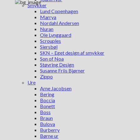
Smykker
Lund Copenhagen
Marrya
Nordahl Andersen
Nuran
Ole Lynggaard
Scrouples
Siersbøl
SKN – Eget design af smykker
Son of Noa
Støvring Design
Susanne Friis Bjørner
Zippo
Ure
Arne Jacobsen
Bering
Boccia
Bonett
Boss
Braun
Bulova
Burberry
Børne ur