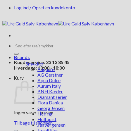
Fortsæt
Log ind / Opret en kundekonto
til
indhold
Søg
efter:
Brands
Kundeservice: 33 13 85 45
Smykker
Hverdage: 10:00 - 18:00
Aagaard
AG Gerstner
Kurv
Aqua Dulce
Aurum Italy
BNH Kæder
Diamant serier
Flora Danica
Georg Jensen
Ingen varer i kurven.
Heiring
Hultquist
Tilbage til shoppen
Jan Jørgensen
Joanli Nor