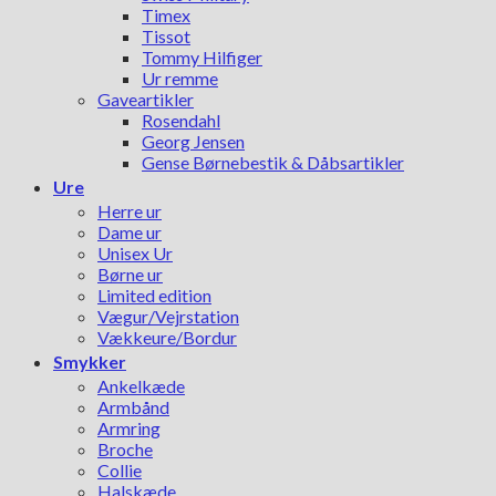
Timex
Tissot
Tommy Hilfiger
Ur remme
Gaveartikler
Rosendahl
Georg Jensen
Gense Børnebestik & Dåbsartikler
Ure
Herre ur
Dame ur
Unisex Ur
Børne ur
Limited edition
Vægur/Vejrstation
Vækkeure/Bordur
Smykker
Ankelkæde
Armbånd
Armring
Broche
Collie
Halskæde