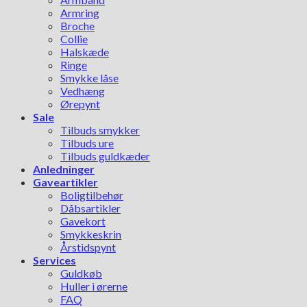
Armring
Broche
Collie
Halskæde
Ringe
Smykke låse
Vedhæng
Ørepynt
Sale
Tilbuds smykker
Tilbuds ure
Tilbuds guldkæder
Anledninger
Gaveartikler
Boligtilbehør
Dåbsartikler
Gavekort
Smykkeskrin
Årstidspynt
Services
Guldkøb
Huller i ørerne
FAQ