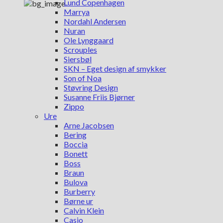
Lund Copenhagen
Marrya
Nordahl Andersen
Nuran
Ole Lynggaard
Scrouples
Siersbøl
SKN – Eget design af smykker
Son of Noa
Støvring Design
Susanne Friis Bjørner
Zippo
Ure
Arne Jacobsen
Bering
Boccia
Bonett
Boss
Braun
Bulova
Burberry
Børne ur
Calvin Klein
Casio