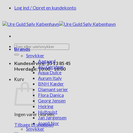
Fortsæt
Log ind / Opret en kundekonto
til
indhold
Søg
Brands
efter:
Smykker
Aagaard
Kundeservice: 33 13 85 45
AG Gerstner
Hverdage: 10:00 - 18:00
Aqua Dulce
Aurum Italy
Kurv
BNH Kæder
Diamant serier
Flora Danica
Georg Jensen
Heiring
Hultquist
Ingen varer i kurven.
Jan Jørgensen
Joanli Nor
Tilbage til shoppen
Smykker