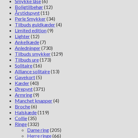
Smykke låse
(6)
Boligtilbehør
(12)
Årstidspynt
(11)
Perle Smykker
(34)
Tilbuds guldkæder
(4)
Limited edition
(9)
Lighter
(12)
Ankelkæde
(7)
Anledninger
(730)
Tilbuds smykker
(129)
Tilbuds ure
(173)
Solitaire
(16)
Alliance solitaire
(13)
Gavekort
(5)
Kæder
(40)
Ørepynt
(371)
Armring
(9)
Manchet knapper
(4)
Broche
(6)
Halskæde
(119)
Collie
(35)
Ringe
(332)
Dame ring
(205)
Herre ringe
(66)