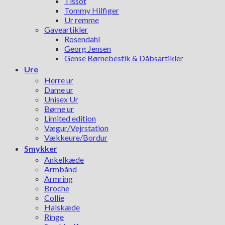
Tissot
Tommy Hilfiger
Ur remme
Gaveartikler
Rosendahl
Georg Jensen
Gense Børnebestik & Dåbsartikler
Ure
Herre ur
Dame ur
Unisex Ur
Børne ur
Limited edition
Vægur/Vejrstation
Vækkeure/Bordur
Smykker
Ankelkæde
Armbånd
Armring
Broche
Collie
Halskæde
Ringe