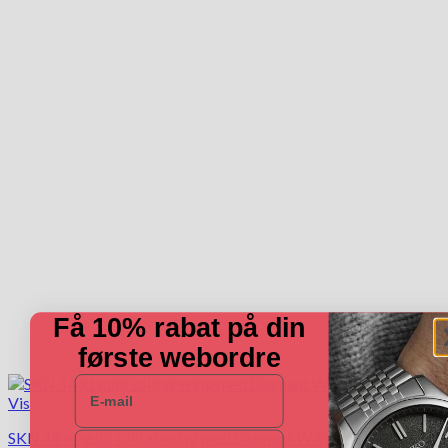
varianter.
Mulighederne
kan
vælges
på
varesiden
Få 10% rabat på din
første webordre
E-mail
Vis
SKN 14 kt guld solitairering med Diamant W VS
Navn