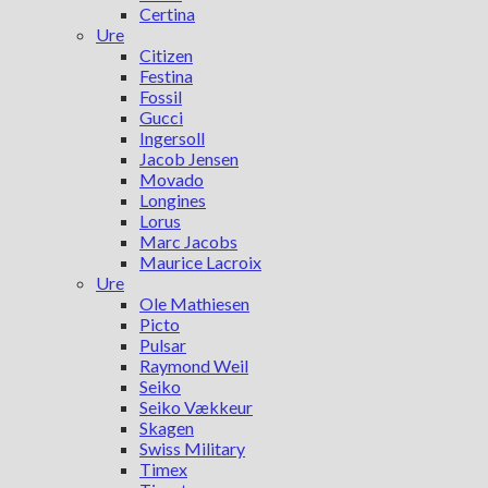
Certina
Ure
Citizen
Festina
Fossil
Gucci
Ingersoll
Jacob Jensen
Movado
Longines
Lorus
Marc Jacobs
Maurice Lacroix
Ure
Ole Mathiesen
Picto
Pulsar
Raymond Weil
Seiko
Seiko Vækkeur
Skagen
Swiss Military
Timex