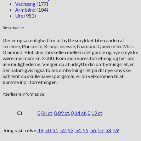
Vedhæng
(177)
Armbånd
(104)
Ure
(983)
Beskrivelse
Der er også mulighed for at bytte smykket til en anden af
serierne, Prinsesse, Kronprinsesse, Diamond Queen eller Miss
Diamond. Blot skal forskellen mellem det gamle og nye smykke
være minimum kr. 3.000. Kom ind i vores forretning og hør om
alle mulighederne. Vælger du at udnytte din ombytningsret, er
der naturligvis også to års ombytningsret på dit nye smykke.
Såfremt du skulle have spørgsmål, er du velkommen til at
komme ind i forretningen.
Yderligere information
Ct
0,04 ct
,
0,09 ct
,
0,14 ct
,
0,19 ct
Ring størrelse
49
,
50
,
51
,
52
,
53
,
54
,
55
,
56
,
57
,
58
,
59