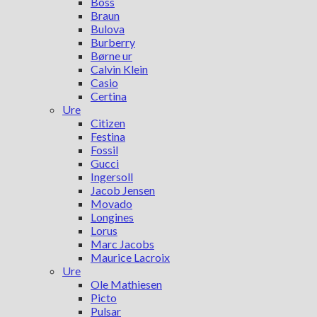
Boss
Braun
Bulova
Burberry
Børne ur
Calvin Klein
Casio
Certina
Ure
Citizen
Festina
Fossil
Gucci
Ingersoll
Jacob Jensen
Movado
Longines
Lorus
Marc Jacobs
Maurice Lacroix
Ure
Ole Mathiesen
Picto
Pulsar