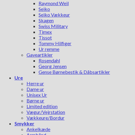
Raymond Weil
Seiko
Seiko Vækkeur
Skagen
Swiss Military
Timex
Tissot
Tommy Hilfiger
Ur remme
Gaveartikler
Rosendahl
Georg Jensen
Gense Børnebestik & Dåbsartikler
Ure
Herre ur
Dame ur
Unisex Ur
Børne ur
Limited edition
Vægur/Vejrstation
Vækkeure/Bordur
Smykker
Ankelkæde
Armbånd