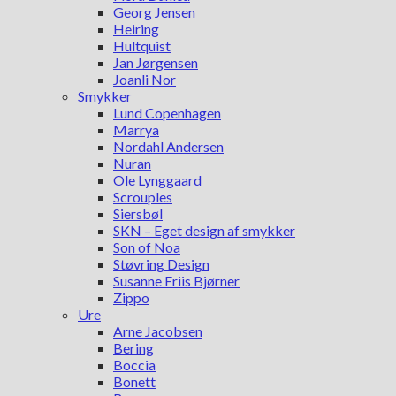
Georg Jensen
Heiring
Hultquist
Jan Jørgensen
Joanli Nor
Smykker
Lund Copenhagen
Marrya
Nordahl Andersen
Nuran
Ole Lynggaard
Scrouples
Siersbøl
SKN – Eget design af smykker
Son of Noa
Støvring Design
Susanne Friis Bjørner
Zippo
Ure
Arne Jacobsen
Bering
Boccia
Bonett