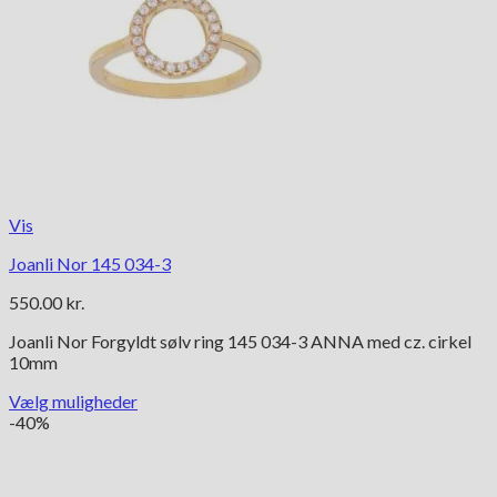
Vis
Joanli Nor 145 034-3
550.00
kr.
Joanli Nor Forgyldt sølv ring 145 034-3 ANNA med cz. cirkel
10mm
Vælg muligheder
Dette
-40%
vare
har
flere