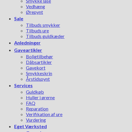
Smykke låse
Vedhæng
Ørepynt
Sale
Tilbuds smykker
Tilbuds ure
Tilbuds guldkæder
Anledninger
Gaveartikler
Boligtilbehør
Dåbsartikler
Gavekort
Smykkeskrin
Årstidspynt
Services
Guldkøb
Huller i ørerne
FAQ
Reparation
Verifikation af ure
Vurdering
Eget Værksted