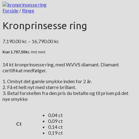
Forside
/
Ringe
Kronprinsesse ring
Prisinterval:
7,190.00
kr.
–
16,790.00
kr.
7,190.00 kr.
til
16,790.00 kr.
14 kt kronprinsesse ring, med W.VVS diamant. Diamant
certifikat medfølger.
1. Ombyt det gamle smykke inden for 2 år.
2. Få et helt nyt med større brillant.
3. Betal forskellen fra den pris du betalte og til prisen på det
nye smykke
0,04 ct
0,09 ct
Ct
0,14 ct
0,19 ct