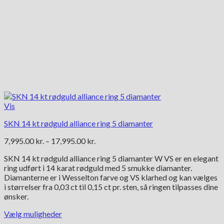
Vis
SKN 14 kt rødguld alliance ring 5 diamanter
Prisinterval:
7,995.00
kr.
–
17,995.00
kr.
7,995.00 kr.
SKN 14 kt rødguld alliance ring 5 diamanter W VS er en elegant
til
ring udført i 14 karat rødguld med 5 smukke diamanter.
17,995.00 kr.
Diamanterne er i Wesselton farve og VS klarhed og kan vælges
i størrelser fra 0,03 ct til 0,15 ct pr. sten, så ringen tilpasses dine
ønsker.
Vælg muligheder
Dette