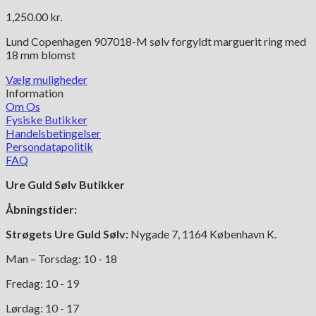
1,250.00
kr.
Lund Copenhagen 907018-M sølv forgyldt marguerit ring med
18 mm blomst
Vælg muligheder
Dette
Information
vare
Om Os
har
Fysiske Butikker
flere
Handelsbetingelser
varianter.
Persondatapolitik
Mulighederne
FAQ
kan
Ure Guld Sølv Butikker
vælges
på
Åbningstider:
varesiden
Strøgets Ure Guld Sølv:
Nygade 7, 1164 København K.
Man – Torsdag: 10 - 18
Fredag: 10 - 19
Lørdag: 10 - 17