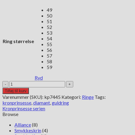
49
50
51
52
53
54
Ring størrelse
55
56
57
58
59
Ryd
Kronprinsesse
ring
Tilføj til kurv
antal
Varenummer (SKU):
kp7445
Kategori:
Ringe
Tags:
kronprinsesse
,
diamant
,
guldring
Kronprinsesse serien
Browse
Alliance
(8)
Smykkeskrin
(4)