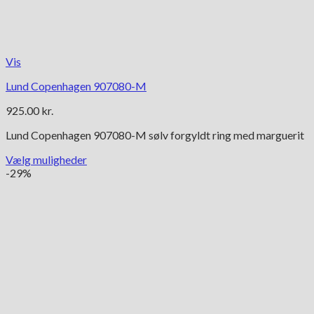
Vis
Lund Copenhagen 907080-M
925.00
kr.
Lund Copenhagen 907080-M sølv forgyldt ring med marguerit
Vælg muligheder
Dette
-29%
vare
har
flere
varianter.
Mulighederne
kan
vælges
på
varesiden