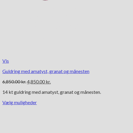
Vis
Guldring med amatyst, granat og månesten
Den
Den
6,850.00
kr.
4,850.00
kr.
oprindelige
aktuelle
14 kt guldring med amatyst, granat og månesten.
pris
pris
var:
er:
Vælg muligheder
6,850.00 kr..
4,850.00 kr..
Dette
vare
har
flere
varianter.