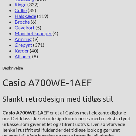
Ringe
(332)
Collie
(35)
Halskæde
(119)
Broche
(6)
Gavekort
(5)
Manchet knapper
(4)
Armring
(9)
Ørepynt
(371)
Kæder
(40)
Alliance
(8)
Beskrivelse
Casio A700WE-1AEF
Slankt retrodesign med tidløs stil
Casio A700WE-1AEF
er et af Casios mest elegante digitale
ure. Det klassiske retrodesign kombineres med en ekstra tynd
urkasse, som giver et let og stilrent udtryk. Den sølvfarvede
lænke i rustfrit stål fuldender det tidløse look og gør uret
velegnet til både hverdag og mere formelle lejligheder.