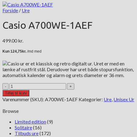
Forside
/
Ure
Casio A700WE-1AEF
499.00
kr.
Casio ur er et klassisk og retro digitalt ur. Uret er med en
lænke af rustfrit stål. Derudover har uret både stopursfunktion,
automatisk kalender og alarm og urets diameter er 36 mm.
Casio
A700WE-
Tilføj til kurv
1AEF
Varenummer (SKU):
A700WE-1AEF
Kategorier:
Ure
,
Unisex Ur
antal
Browse
Limited edition
(9)
Solitaire
(16)
Tilbuds ure
(172)