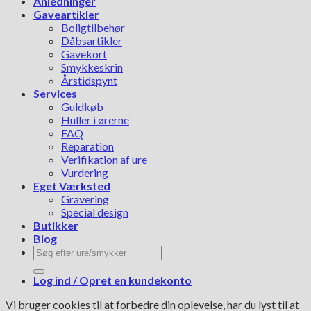
Anledninger
Gaveartikler
Boligtilbehør
Dåbsartikler
Gavekort
Smykkeskrin
Årstidspynt
Services
Guldkøb
Huller i ørerne
FAQ
Reparation
Verifikation af ure
Vurdering
Eget Værksted
Gravering
Special design
Butikker
Blog
Søg
efter:
Log ind / Opret en kundekonto
Vi bruger cookies til at forbedre din oplevelse, har du lyst til at