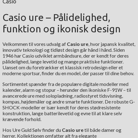
Casio
Casio ure – Pålidelighed,
funktion og ikonisk design
Velkommen til vores udvalg af
Casio ure
, hvor japansk kvalitet,
innovativ teknologi og tidløst design går hånd i hånd. Siden
1946 har Casio udviklet armbåndsure, der er kendt for deres
pålidelighed, lange levetid og mange praktiske funktioner.
Uanset om du foretrækker et klassisk retrodesign eller et
moderne sportsur, finder du en model, der passer til dine behov.
Sortimentet spænder fra de populære digitale modeller med
kalender, alarm og stopur – herunder den ikoniske F-91W – til
avancerede ure med solopladning, radiostyret tidsvisning,
kompas, højdemåler og andre smarte funktioner. De robuste G-
SHOCK-modeller er især kendt for deres stødresistente
konstruktion, lange batterilevetid og evne til at klare selv
krævende forhold.
Hos Ure Guld Sølv finder du
Casio ure
til både damer og
herrer. Kollektionen omfatter alt fra elegante