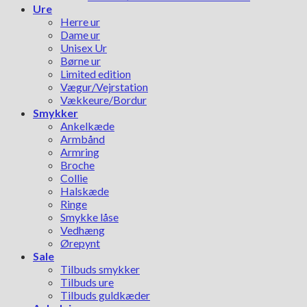
Ure
Herre ur
Dame ur
Unisex Ur
Børne ur
Limited edition
Vægur/Vejrstation
Vækkeure/Bordur
Smykker
Ankelkæde
Armbånd
Armring
Broche
Collie
Halskæde
Ringe
Smykke låse
Vedhæng
Ørepynt
Sale
Tilbuds smykker
Tilbuds ure
Tilbuds guldkæder