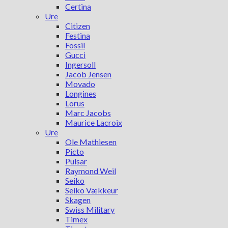
Certina
Ure
Citizen
Festina
Fossil
Gucci
Ingersoll
Jacob Jensen
Movado
Longines
Lorus
Marc Jacobs
Maurice Lacroix
Ure
Ole Mathiesen
Picto
Pulsar
Raymond Weil
Seiko
Seiko Vækkeur
Skagen
Swiss Military
Timex