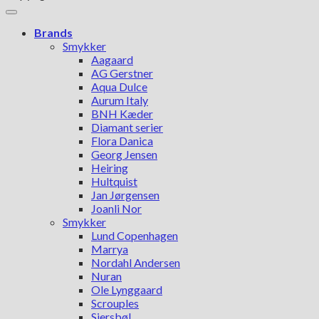
Brands
Smykker
Aagaard
AG Gerstner
Aqua Dulce
Aurum Italy
BNH Kæder
Diamant serier
Flora Danica
Georg Jensen
Heiring
Hultquist
Jan Jørgensen
Joanli Nor
Smykker
Lund Copenhagen
Marrya
Nordahl Andersen
Nuran
Ole Lynggaard
Scrouples
Siersbøl