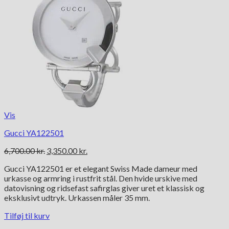
Vis
Gucci YA122501
Den
Den
6,700.00
kr.
3,350.00
kr.
oprindelige
aktuelle
Gucci YA122501 er et elegant Swiss Made dameur med
pris
pris
urkasse og armring i rustfrit stål. Den hvide urskive med
var:
er:
datovisning og ridsefast safirglas giver uret et klassisk og
6,700.00 kr..
3,350.00 kr..
eksklusivt udtryk. Urkassen måler 35 mm.
Tilføj til kurv