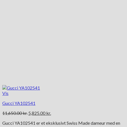
Vis
Gucci YA102541
Den
Den
11,650.00
kr.
5,825.00
kr.
oprindelige
aktuelle
Gucci YA102541 er et eksklusivt Swiss Made dameur med en
pris
pris