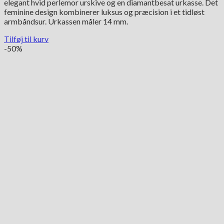
elegant hvid perlemor urskive og en diamantbesat urkasse. Det
var:
er:
feminine design kombinerer luksus og præcision i et tidløst
11,650.00 kr..
5,825.00 kr..
armbåndsur. Urkassen måler 14 mm.
Tilføj til kurv
-50%