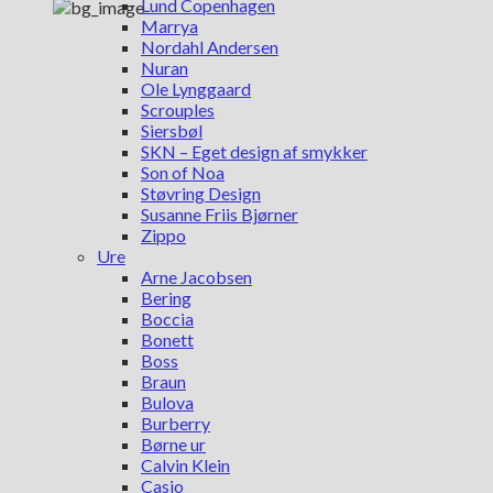
Lund Copenhagen
Marrya
Nordahl Andersen
Nuran
Ole Lynggaard
Scrouples
Siersbøl
SKN – Eget design af smykker
Son of Noa
Støvring Design
Susanne Friis Bjørner
Zippo
Ure
Arne Jacobsen
Bering
Boccia
Bonett
Boss
Braun
Bulova
Burberry
Børne ur
Calvin Klein
Casio