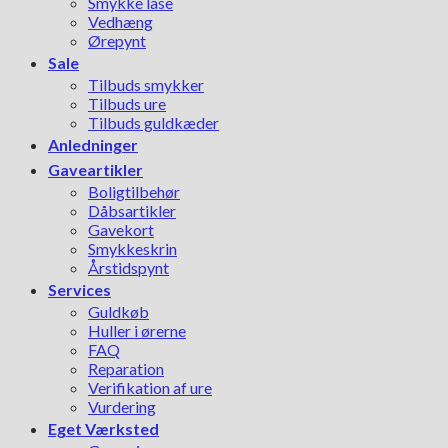
Smykke låse
Vedhæng
Ørepynt
Sale
Tilbuds smykker
Tilbuds ure
Tilbuds guldkæder
Anledninger
Gaveartikler
Boligtilbehør
Dåbsartikler
Gavekort
Smykkeskrin
Årstidspynt
Services
Guldkøb
Huller i ørerne
FAQ
Reparation
Verifikation af ure
Vurdering
Eget Værksted