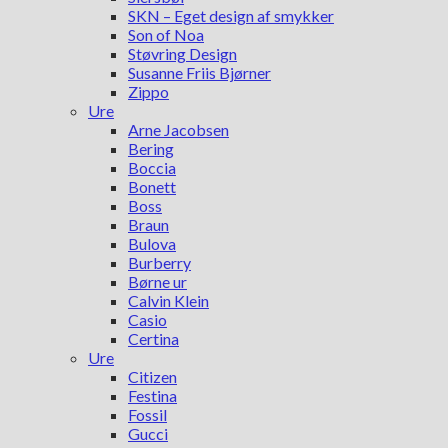
SKN – Eget design af smykker
Son of Noa
Støvring Design
Susanne Friis Bjørner
Zippo
Ure
Arne Jacobsen
Bering
Boccia
Bonett
Boss
Braun
Bulova
Burberry
Børne ur
Calvin Klein
Casio
Certina
Ure
Citizen
Festina
Fossil
Gucci