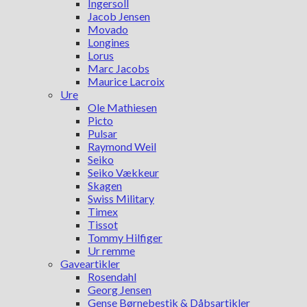
Ingersoll
Jacob Jensen
Movado
Longines
Lorus
Marc Jacobs
Maurice Lacroix
Ure
Ole Mathiesen
Picto
Pulsar
Raymond Weil
Seiko
Seiko Vækkeur
Skagen
Swiss Military
Timex
Tissot
Tommy Hilfiger
Ur remme
Gaveartikler
Rosendahl
Georg Jensen
Gense Børnebestik & Dåbsartikler