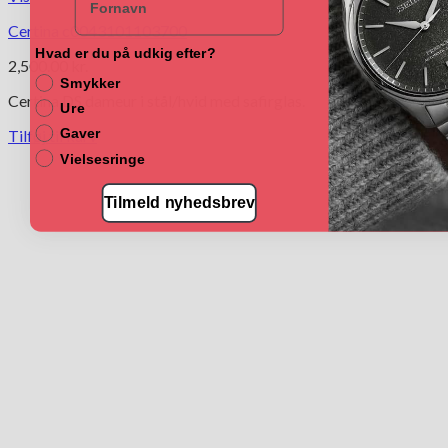
Certina c0043101103700
Hvad er du på udkig efter?
2,500.00
kr.
Smykker
Certina DS dameur i stål/hvid med safirglas.
Ure
Gaver
Tilføj til kurv
Vielsesringe
Tilmeld nyhedsbrev