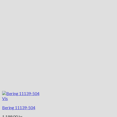
Vis
Bering 11139-504
1,199.00
kr.