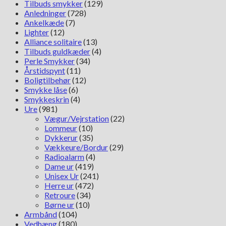
Tilbuds smykker
(129)
Anledninger
(728)
Ankelkæde
(7)
Lighter
(12)
Alliance solitaire
(13)
Tilbuds guldkæder
(4)
Perle Smykker
(34)
Årstidspynt
(11)
Boligtilbehør
(12)
Smykke låse
(6)
Smykkeskrin
(4)
Ure
(981)
Vægur/Vejrstation
(22)
Lommeur
(10)
Dykkerur
(35)
Vækkeure/Bordur
(29)
Radioalarm
(4)
Dame ur
(419)
Unisex Ur
(241)
Herre ur
(472)
Retroure
(34)
Børne ur
(10)
Armbånd
(104)
Vedhæng
(180)