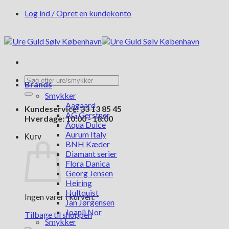
Fortsæt
Log ind / Opret en kundekonto
til
indhold
Søg
Brands
efter:
Smykker
Aagaard
Kundeservice: 33 13 85 45
AG Gerstner
Hverdage: 10:00 - 18:00
Aqua Dulce
Aurum Italy
Kurv
BNH Kæder
Diamant serier
Flora Danica
Georg Jensen
Heiring
Hultquist
Ingen varer i kurven.
Jan Jørgensen
Joanli Nor
Tilbage til shoppen
Smykker