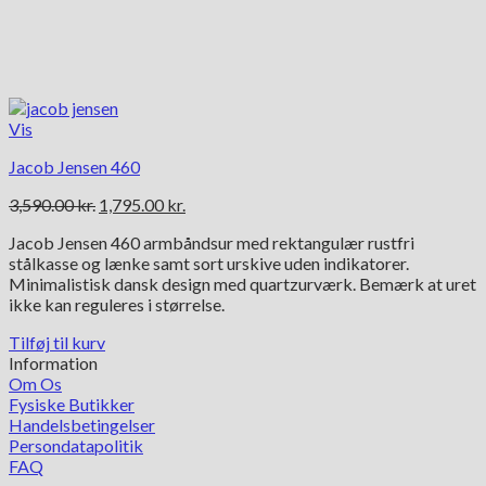
Vis
Jacob Jensen 460
Den
Den
3,590.00
kr.
1,795.00
kr.
oprindelige
aktuelle
Jacob Jensen 460 armbåndsur med rektangulær rustfri
pris
pris
stålkasse og lænke samt sort urskive uden indikatorer.
var:
er:
Minimalistisk dansk design med quartzurværk. Bemærk at uret
3,590.00 kr..
1,795.00 kr..
ikke kan reguleres i størrelse.
Tilføj til kurv
Information
Om Os
Fysiske Butikker
Handelsbetingelser
Persondatapolitik
FAQ