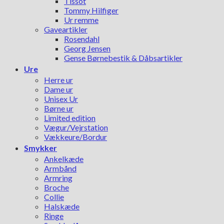
Tissot
Tommy Hilfiger
Ur remme
Gaveartikler
Rosendahl
Georg Jensen
Gense Børnebestik & Dåbsartikler
Ure
Herre ur
Dame ur
Unisex Ur
Børne ur
Limited edition
Vægur/Vejrstation
Vækkeure/Bordur
Smykker
Ankelkæde
Armbånd
Armring
Broche
Collie
Halskæde
Ringe