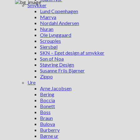
Smykker
Lund Copenhagen
Marrya
Nordahl Andersen
Nuran
Ole Lynggaard
Scrouples
Siersbøl
SKN – Eget design af smykker
Son of Noa
Støvring Design
Susanne Friis Bjørner
Zippo
Ure
Arne Jacobsen
Bering
Boccia
Bonett
Boss
Braun
Bulova
Burberry
Børne ur