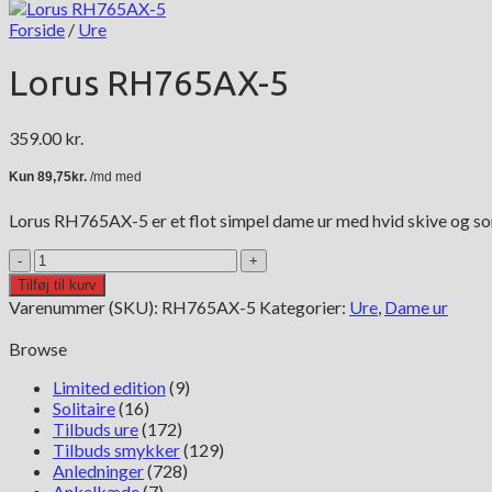
Forside
/
Ure
Lorus RH765AX-5
359.00
kr.
Lorus RH765AX-5 er et flot simpel dame ur med hvid skive og so
Lorus
RH765AX-
Tilføj til kurv
5
Varenummer (SKU):
RH765AX-5
Kategorier:
Ure
,
Dame ur
antal
Browse
Limited edition
(9)
Solitaire
(16)
Tilbuds ure
(172)
Tilbuds smykker
(129)
Anledninger
(728)
Ankelkæde
(7)