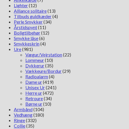
Lighter
(12)
Alliance solitaire
(13)
Tilbuds guldkæder
(4)
Perle Smykker
(34)
Årstidspynt
(11)
Boligtilbehør
(12)
Smykke låse
(6)
Smykkeskrin
(4)
Ure
(981)
Vægur/Vejrstation
(22)
Lommeur
(10)
Dykkerur
(35)
Vækkeure/Bordur
(29)
Radioalarm
(4)
Dame ur
(419)
Unisex Ur
(241)
Herre ur
(472)
Retroure
(34)
Børne ur
(10)
Armbånd
(104)
Vedhæng
(180)
Ringe
(332)
Collie
(35)