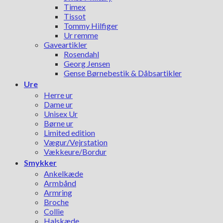
Timex
Tissot
Tommy Hilfiger
Ur remme
Gaveartikler
Rosendahl
Georg Jensen
Gense Børnebestik & Dåbsartikler
Ure
Herre ur
Dame ur
Unisex Ur
Børne ur
Limited edition
Vægur/Vejrstation
Vækkeure/Bordur
Smykker
Ankelkæde
Armbånd
Armring
Broche
Collie
Halskæde