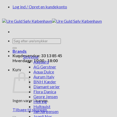
Fortsæt
Log ind / Opret en kundekonto
til
indhold
Søg
efter:
Brands
Kundeservice: 33 13 85 45
Smykker
Hverdage: 10:00 - 18:00
Aagaard
AG Gerstner
Kurv
Aqua Dulce
Aurum Italy
BNH Kæder
Diamant serier
Flora Danica
Georg Jensen
Ingen varer i kurven.
Heiring
Hultquist
Tilbage til shoppen
Jan Jørgensen
Joanli Nor