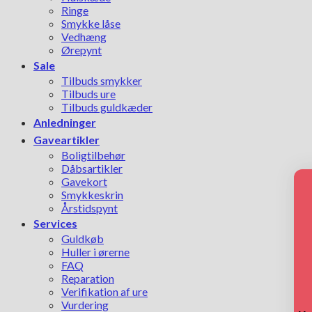
Ringe
Smykke låse
Vedhæng
Ørepynt
Sale
Tilbuds smykker
Tilbuds ure
Tilbuds guldkæder
Anledninger
Gaveartikler
Boligtilbehør
Dåbsartikler
Gavekort
Smykkeskrin
Årstidspynt
Services
Guldkøb
Huller i ørerne
FAQ
Reparation
Verifikation af ure
Vurdering