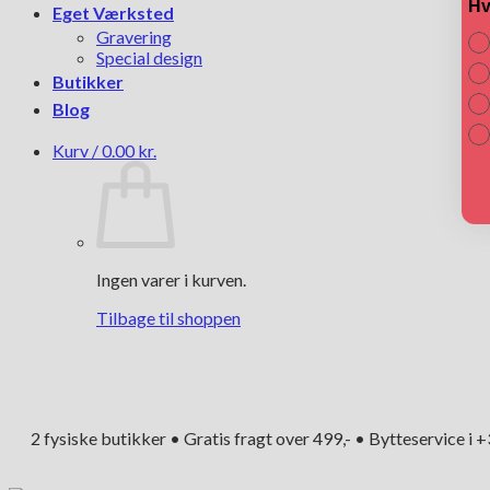
Hv
Eget Værksted
Gravering
Special design
Butikker
Blog
Kurv /
0.00
kr.
Ingen varer i kurven.
Tilbage til shoppen
2 fysiske butikker • Gratis fragt over 499,- • Bytteservice i 