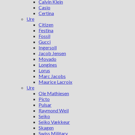
Calvin Klein
Casio
Certina
Ure
Citizen
Festina
Fossil
Gucci
Ingersoll
Jacob Jensen
Movado
Longines
Lorus
Marc Jacobs
Maurice Lacroix
Ure
Ole Mathiesen
Picto
Pulsar
Raymond Weil
Seiko
Seiko Vækkeur
Skagen
Swiss Military