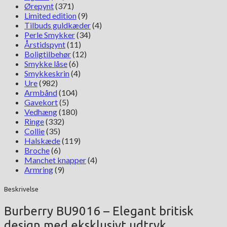
Ørepynt
(371)
Limited edition
(9)
Tilbuds guldkæder
(4)
Perle Smykker
(34)
Årstidspynt
(11)
Boligtilbehør
(12)
Smykke låse
(6)
Smykkeskrin
(4)
Ure
(982)
Armbånd
(104)
Gavekort
(5)
Vedhæng
(180)
Ringe
(332)
Collie
(35)
Halskæde
(119)
Broche
(6)
Manchet knapper
(4)
Armring
(9)
Beskrivelse
Burberry BU9016 – Elegant britisk
design med eksklusivt udtryk