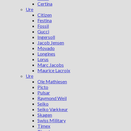
Certina
Ure
Citizen
Festina
Fossil
Gucci
Ingersoll
Jacob Jensen
Movado
Longines
Lorus
Marc Jacobs
Maurice Lacroix
Ure
Ole Mathiesen
Picto
Pulsar
Raymond Weil
Seiko
Seiko Vækkeur
Skagen
Swiss Military
Timex