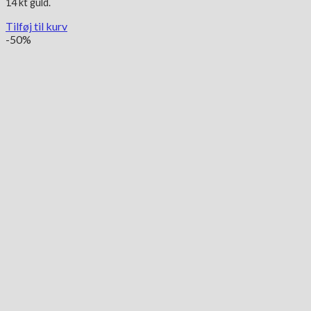
14 kt guld.
Tilføj til kurv
-50%