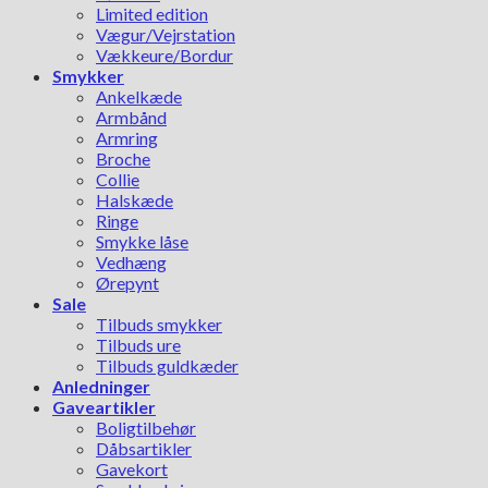
Limited edition
Vægur/Vejrstation
Vækkeure/Bordur
Smykker
Ankelkæde
Armbånd
Armring
Broche
Collie
Halskæde
Ringe
Smykke låse
Vedhæng
Ørepynt
Sale
Tilbuds smykker
Tilbuds ure
Tilbuds guldkæder
Anledninger
Gaveartikler
Boligtilbehør
Dåbsartikler
Gavekort