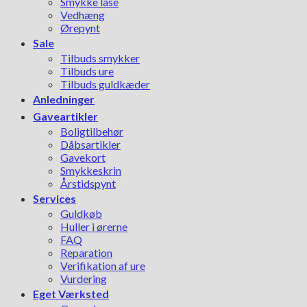
Smykke låse
Vedhæng
Ørepynt
Sale
Tilbuds smykker
Tilbuds ure
Tilbuds guldkæder
Anledninger
Gaveartikler
Boligtilbehør
Dåbsartikler
Gavekort
Smykkeskrin
Årstidspynt
Services
Guldkøb
Huller i ørerne
FAQ
Reparation
Verifikation af ure
Vurdering
Eget Værksted