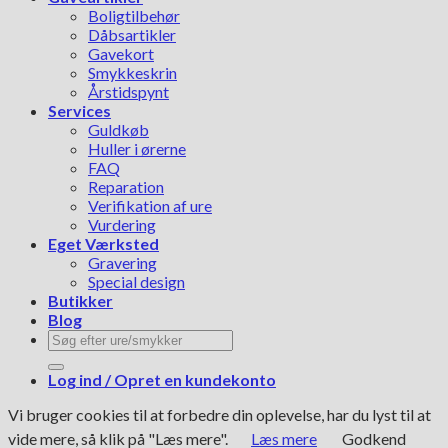
Boligtilbehør
Dåbsartikler
Gavekort
Smykkeskrin
Årstidspynt
Services
Guldkøb
Huller i ørerne
FAQ
Reparation
Verifikation af ure
Vurdering
Eget Værksted
Gravering
Special design
Butikker
Blog
Søg
efter:
Log ind / Opret en kundekonto
Vi bruger cookies til at forbedre din oplevelse, har du lyst til at
vide mere, så klik på "Læs mere".
Læs mere
Godkend