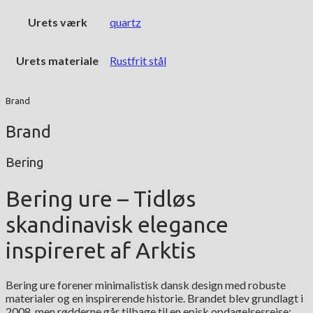
Urets værk
quartz
Urets materiale
Rustfrit stål
Brand
Brand
Bering
Bering ure – Tidløs
skandinavisk elegance
inspireret af Arktis
Bering ure forener minimalistisk dansk design med robuste
materialer og en inspirerende historie. Brandet blev grundlagt i
2008, men rødderne går tilbage til en episk opdagelsesrejse: