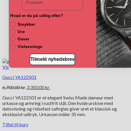
Hvad er du på udkig efter?
Smykker
Ure
Gaver
Vielsesringe
Tilmeld nyhedsbrev
Vis
Gucci YA122501
Den
Den
6,700.00
kr.
3,350.00
kr.
oprindelige
aktuelle
Gucci YA122501 er et elegant Swiss Made dameur med
pris
pris
urkasse og armring i rustfrit stål. Den hvide urskive med
var:
er:
datovisning og ridsefast safirglas giver uret et klassisk og
6,700.00 kr..
3,350.00 kr..
eksklusivt udtryk. Urkassen måler 35 mm.
Tilføj til kurv