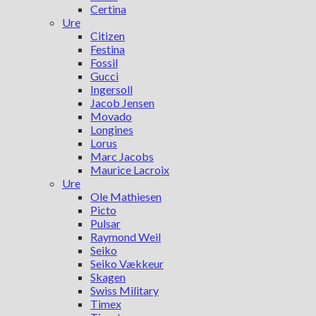
Certina
Ure
Citizen
Festina
Fossil
Gucci
Ingersoll
Jacob Jensen
Movado
Longines
Lorus
Marc Jacobs
Maurice Lacroix
Ure
Ole Mathiesen
Picto
Pulsar
Raymond Weil
Seiko
Seiko Vækkeur
Skagen
Swiss Military
Timex