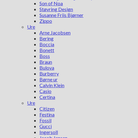
Son of Noa
Støvring Design
Susanne Friis Bjørner
Zippo
Ure
Arne Jacobsen
Bering
Boccia
Bonett
Boss
Braun
Bulova
Burberry
Børne ur
Calvin Klein
Casio
Certina
Ure
Citizen
Festina
Fossil
Gucci
Ingersoll
Jacob Jensen