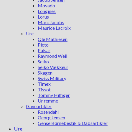
Movado
Longines
Lorus
Marc Jacobs
Maurice Lacroix
Ure
Ole Mathiesen
Picto
Pulsar
Raymond Weil
Seiko
Seiko Vækkeur
Skagen
Swiss Military
Timex
Tissot
Tommy Hilfiger
Ur remme
Gaveartikler
Rosendahl
Georg Jensen
Gense Børnebestik & Dåbsartikler
Ure