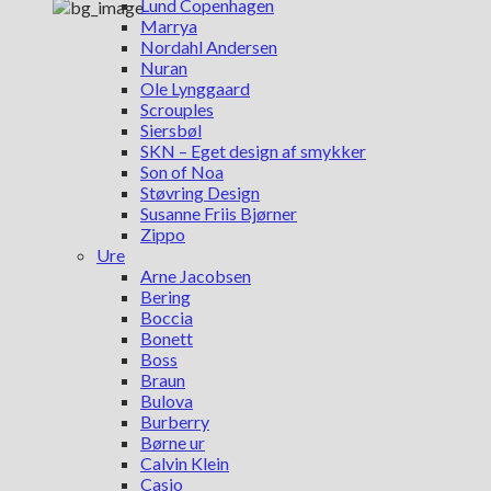
Lund Copenhagen
Marrya
Nordahl Andersen
Nuran
Ole Lynggaard
Scrouples
Siersbøl
SKN – Eget design af smykker
Son of Noa
Støvring Design
Susanne Friis Bjørner
Zippo
Ure
Arne Jacobsen
Bering
Boccia
Bonett
Boss
Braun
Bulova
Burberry
Børne ur
Calvin Klein
Casio