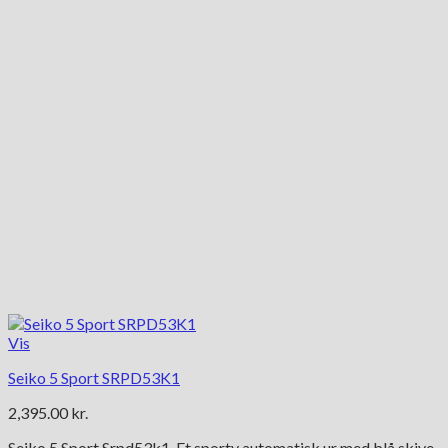
Vis
Seiko 5 Sport SRPD53K1
2,395.00
kr.
Seiko 5 Sport Srpd53k1. Et sporty automatisk ur med blå skive