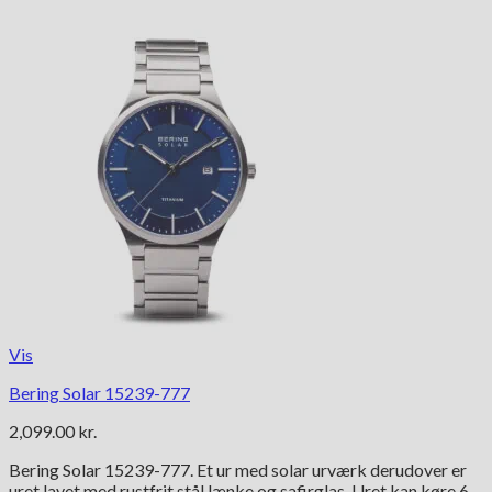
Vis
Bering Solar 15239-777
2,099.00
kr.
Bering Solar 15239-777. Et ur med solar urværk derudover er
uret lavet med rustfrit stål lænke og safirglas. Uret kan køre 6 –