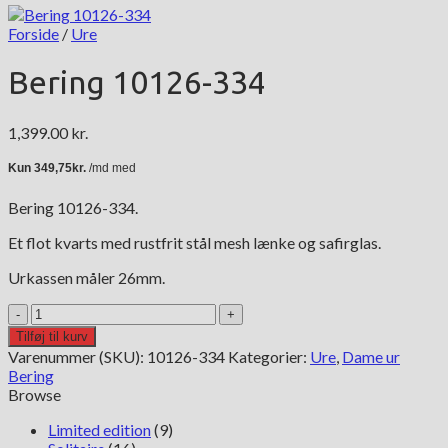
Forside
/
Ure
Bering 10126-334
1,399.00
kr.
Bering 10126-334.
Et flot kvarts med rustfrit stål mesh lænke og safirglas.
Urkassen måler 26mm.
Bering
10126-
Tilføj til kurv
334
Varenummer (SKU):
10126-334
Kategorier:
Ure
,
Dame ur
antal
Bering
Browse
Limited edition
(9)