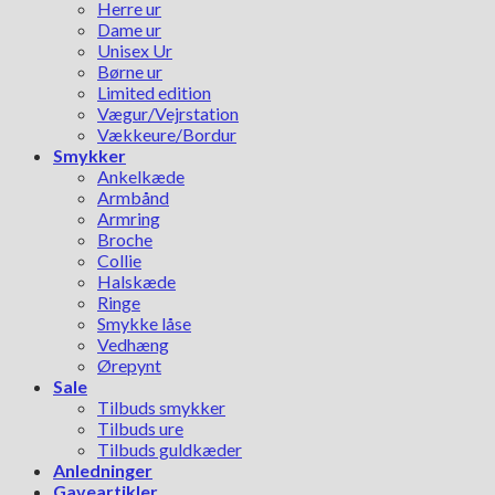
Herre ur
Dame ur
Unisex Ur
Børne ur
Limited edition
Vægur/Vejrstation
Vækkeure/Bordur
Smykker
Ankelkæde
Armbånd
Armring
Broche
Collie
Halskæde
Ringe
Smykke låse
Vedhæng
Ørepynt
Sale
Tilbuds smykker
Tilbuds ure
Tilbuds guldkæder
Anledninger
Gaveartikler