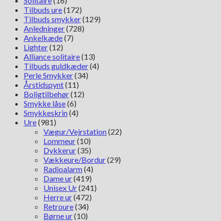
Solitaire
(16)
Tilbuds ure
(172)
Tilbuds smykker
(129)
Anledninger
(728)
Ankelkæde
(7)
Lighter
(12)
Alliance solitaire
(13)
Tilbuds guldkæder
(4)
Perle Smykker
(34)
Årstidspynt
(11)
Boligtilbehør
(12)
Smykke låse
(6)
Smykkeskrin
(4)
Ure
(981)
Vægur/Vejrstation
(22)
Lommeur
(10)
Dykkerur
(35)
Vækkeure/Bordur
(29)
Radioalarm
(4)
Dame ur
(419)
Unisex Ur
(241)
Herre ur
(472)
Retroure
(34)
Børne ur
(10)