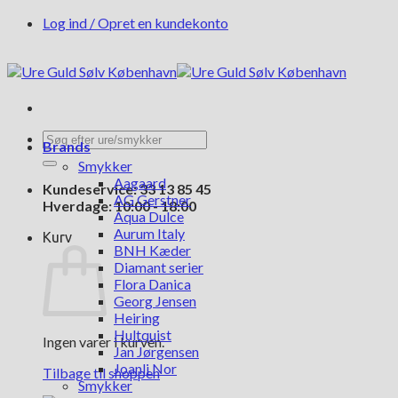
Fortsæt
Log ind / Opret en kundekonto
til
indhold
Søg
Brands
efter:
Smykker
Aagaard
Kundeservice: 33 13 85 45
AG Gerstner
Hverdage: 10:00 - 18:00
Aqua Dulce
Aurum Italy
Kurv
BNH Kæder
Diamant serier
Flora Danica
Georg Jensen
Heiring
Hultquist
Ingen varer i kurven.
Jan Jørgensen
Joanli Nor
Tilbage til shoppen
Smykker