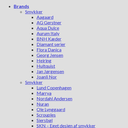
Brands
Smykker
Aagaard
AG Gerstner
Aqua Dulce
Aurum Italy
BNH Kæder
Diamant serier
Flora Danica
Georg Jensen
Heiring
Hultquist
Jan Jørgensen
Joanli Nor
Smykker
Lund Copenhagen
Marrya
Nordahl Andersen
Nuran
Ole Lynggaard
Scrouples
Siersbøl
SKN – Eget design af smykker