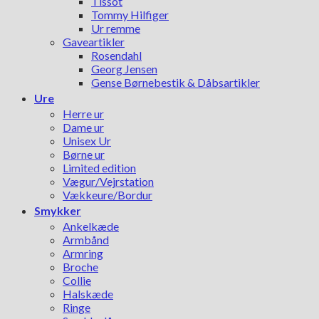
Tissot
Tommy Hilfiger
Ur remme
Gaveartikler
Rosendahl
Georg Jensen
Gense Børnebestik & Dåbsartikler
Ure
Herre ur
Dame ur
Unisex Ur
Børne ur
Limited edition
Vægur/Vejrstation
Vækkeure/Bordur
Smykker
Ankelkæde
Armbånd
Armring
Broche
Collie
Halskæde
Ringe