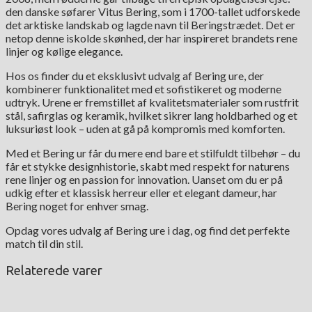
den danske søfarer Vitus Bering, som i 1700-tallet udforskede
det arktiske landskab og lagde navn til Beringstrædet. Det er
netop denne iskolde skønhed, der har inspireret brandets rene
linjer og kølige elegance.
Hos os finder du et eksklusivt udvalg af Bering ure, der
kombinerer funktionalitet med et sofistikeret og moderne
udtryk. Urene er fremstillet af kvalitetsmaterialer som rustfrit
stål, safirglas og keramik, hvilket sikrer lang holdbarhed og et
luksuriøst look – uden at gå på kompromis med komforten.
Med et Bering ur får du mere end bare et stilfuldt tilbehør – du
får et stykke designhistorie, skabt med respekt for naturens
rene linjer og en passion for innovation. Uanset om du er på
udkig efter et klassisk herreur eller et elegant dameur, har
Bering noget for enhver smag.
Opdag vores udvalg af Bering ure i dag, og find det perfekte
match til din stil.
Relaterede varer