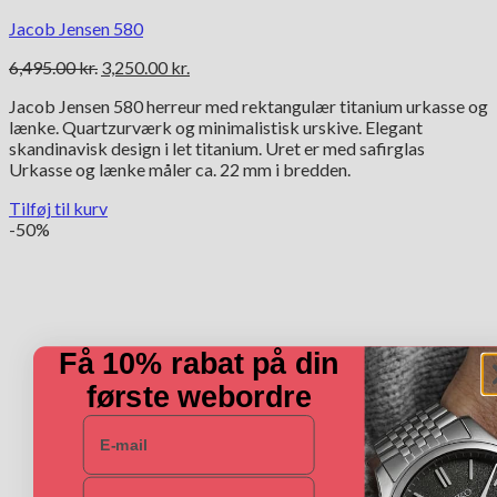
Jacob Jensen 580
Den
Den
6,495.00
kr.
3,250.00
kr.
oprindelige
aktuelle
Jacob Jensen 580 herreur med rektangulær titanium urkasse og
pris
pris
lænke. Quartzurværk og minimalistisk urskive. Elegant
var:
er:
skandinavisk design i let titanium. Uret er med safirglas
6,495.00 kr..
3,250.00 kr..
Urkasse og lænke måler ca. 22 mm i bredden.
Tilføj til kurv
-50%
Få 10% rabat på din
første webordre
E-mail
Navn