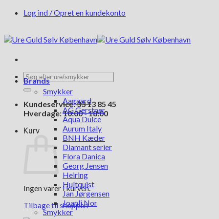
Fortsæt
Log ind / Opret en kundekonto
til
indhold
Søg
Brands
efter:
Smykker
Aagaard
Kundeservice: 33 13 85 45
AG Gerstner
Hverdage: 10:00 - 18:00
Aqua Dulce
Aurum Italy
Kurv
BNH Kæder
Diamant serier
Flora Danica
Georg Jensen
Heiring
Hultquist
Ingen varer i kurven.
Jan Jørgensen
Joanli Nor
Tilbage til shoppen
Smykker