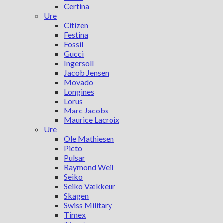
Certina
Ure
Citizen
Festina
Fossil
Gucci
Ingersoll
Jacob Jensen
Movado
Longines
Lorus
Marc Jacobs
Maurice Lacroix
Ure
Ole Mathiesen
Picto
Pulsar
Raymond Weil
Seiko
Seiko Vækkeur
Skagen
Swiss Military
Timex