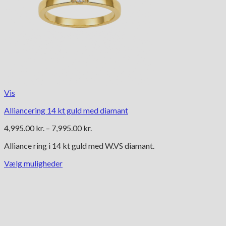
Vis
Alliancering 14 kt guld med diamant
Prisinterval:
4,995.00
kr.
–
7,995.00
kr.
4,995.00 kr.
Alliance ring i 14 kt guld med W.VS diamant.
til
7,995.00 kr.
Vælg muligheder
Dette
vare
har
flere
varianter.
Mulighederne