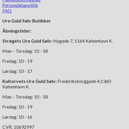
varianter.
Persondatapolitik
Mulighederne
FAQ
kan
Ure Guld Sølv Butikker
vælges
på
Åbningstider:
varesiden
Strøgets Ure Guld Sølv:
Nygade 7, 1164 København K.
Man – Torsdag: 10 - 18
Fredag: 10 - 19
Lørdag: 10 - 17
Kultorvets Ure Guld Sølv:
Frederiksborggade 4,1360
København K.
Man – Torsdag: 10 - 18
Fredag: 10 - 19
Lørdag: 10 - 16
CVR: 10692997