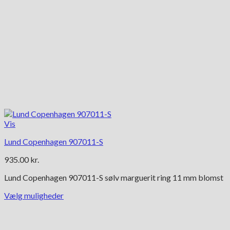
Vis
Lund Copenhagen 907011-S
935.00
kr.
Lund Copenhagen 907011-S sølv marguerit ring 11 mm blomst
Vælg muligheder
Dette
vare
har