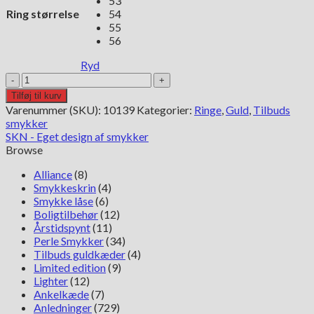
53
Ring størrelse
54
55
56
Ryd
Guldring
med
Tilføj til kurv
safir
Varenummer (SKU):
10139
Kategorier:
Ringe
,
Guld
,
Tilbuds
og
smykker
diamanter
SKN - Eget design af smykker
antal
Browse
Alliance
(8)
Smykkeskrin
(4)
Smykke låse
(6)
Boligtilbehør
(12)
Årstidspynt
(11)
Perle Smykker
(34)
Tilbuds guldkæder
(4)
Limited edition
(9)
Lighter
(12)
Ankelkæde
(7)
Anledninger
(729)