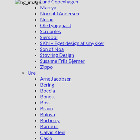
Lund Copenhagen
Marrya
Nordahl Andersen
Nuran
Ole Lynggaard
Scrouples
Siersbøl
SKN – Eget design af smykker
Son of Noa
Støvring Design
Susanne Friis Bjørner
Zippo
Ure
Arne Jacobsen
Bering
Boccia
Bonett
Boss
Braun
Bulova
Burberry
Børne ur
Calvin Klein
Casio