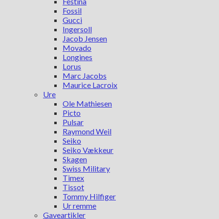
Festina
Fossil
Gucci
Ingersoll
Jacob Jensen
Movado
Longines
Lorus
Marc Jacobs
Maurice Lacroix
Ure
Ole Mathiesen
Picto
Pulsar
Raymond Weil
Seiko
Seiko Vækkeur
Skagen
Swiss Military
Timex
Tissot
Tommy Hilfiger
Ur remme
Gaveartikler