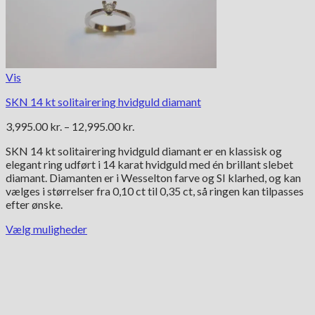
Vis
SKN 14 kt solitairering hvidguld diamant
Prisinterval:
3,995.00
kr.
–
12,995.00
kr.
3,995.00 kr.
SKN 14 kt solitairering hvidguld diamant er en klassisk og
til
elegant ring udført i 14 karat hvidguld med én brillant slebet
12,995.00 kr.
diamant. Diamanten er i Wesselton farve og SI klarhed, og kan
vælges i størrelser fra 0,10 ct til 0,35 ct, så ringen kan tilpasses
efter ønske.
Vælg muligheder
Dette
vare
har
flere
varianter.
Mulighederne