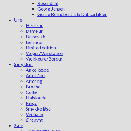
Rosendahl
Georg Jensen
Gense Børnebestik & Dåbsartikler
Ure
Herre ur
Dame ur
Unisex Ur
Børne ur
Limited edition
Vægur/Vejrstation
Vækkeure/Bordur
Smykker
Ankelkæde
Armbånd
Armring
Broche
Collie
Halskæde
Ringe
Smykke låse
Vedhæng
Ørepynt
Sale
Tilbuds smykker