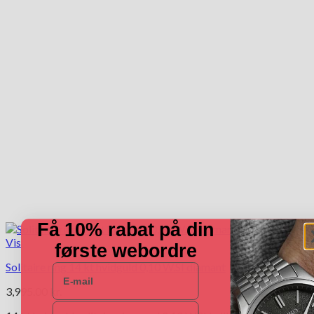
kan
vælges
på
varesiden
Få 10% rabat på din
Vis
første webordre
Solitaire ring 14 kt hvidguld 0,10 W.SI diamant
E-mail
3,995.00
kr.
Navn