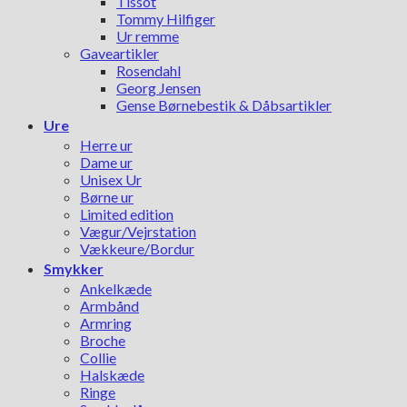
Tissot
Tommy Hilfiger
Ur remme
Gaveartikler
Rosendahl
Georg Jensen
Gense Børnebestik & Dåbsartikler
Ure
Herre ur
Dame ur
Unisex Ur
Børne ur
Limited edition
Vægur/Vejrstation
Vækkeure/Bordur
Smykker
Ankelkæde
Armbånd
Armring
Broche
Collie
Halskæde
Ringe