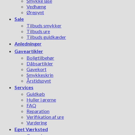
Smykke låse
Vedhæng
Ørepynt
Sale
Tilbuds smykker
Tilbuds ure
Tilbuds guldkæder
Anledninger
Gaveartikler
Boligtilbehør
Dåbsartikler
Gavekort
Smykkeskrin
Årstidspynt
Services
Guldkøb
Huller i ørerne
FAQ
Reparation
Verifikation af ure
Vurdering
Eget Værksted