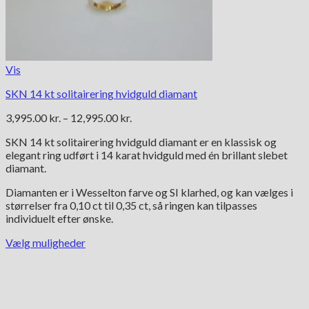
Vis
SKN 14 kt solitairering hvidguld diamant
Prisinterval:
3,995.00
kr.
–
12,995.00
kr.
3,995.00 kr.
SKN 14 kt solitairering hvidguld diamant er en klassisk og
til
elegant ring udført i 14 karat hvidguld med én brillant slebet
12,995.00 kr.
diamant.
Diamanten er i Wesselton farve og SI klarhed, og kan vælges i
størrelser fra 0,10 ct til 0,35 ct, så ringen kan tilpasses
individuelt efter ønske.
Vælg muligheder
Dette
vare
har
flere
varianter.