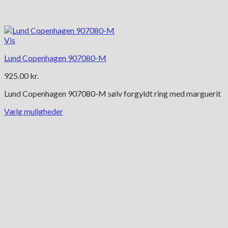
Vis
Lund Copenhagen 907080-M
925.00
kr.
Lund Copenhagen 907080-M sølv forgyldt ring med marguerit
Vælg muligheder
Dette
vare
har
flere
varianter.
Mulighederne
kan
vælges
på
varesiden