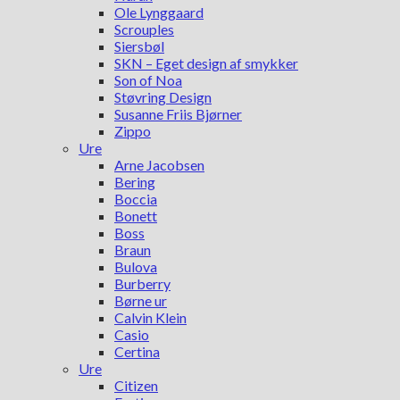
Ole Lynggaard
Scrouples
Siersbøl
SKN – Eget design af smykker
Son of Noa
Støvring Design
Susanne Friis Bjørner
Zippo
Ure
Arne Jacobsen
Bering
Boccia
Bonett
Boss
Braun
Bulova
Burberry
Børne ur
Calvin Klein
Casio
Certina
Ure
Citizen