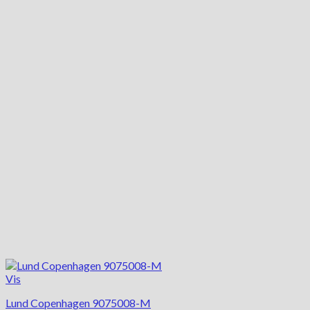
flere
varianter.
Mulighederne
kan
vælges
på
varesiden
Vis
Lund Copenhagen 9075008-M