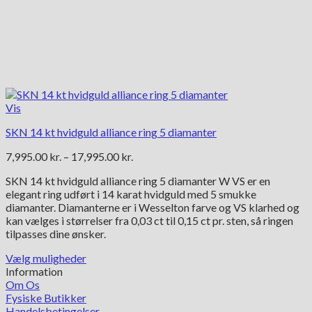
Vis
SKN 14 kt hvidguld alliance ring 5 diamanter
Prisinterval:
7,995.00
kr.
–
17,995.00
kr.
7,995.00 kr.
SKN 14 kt hvidguld alliance ring 5 diamanter W VS er en
til
elegant ring udført i 14 karat hvidguld med 5 smukke
17,995.00 kr.
diamanter. Diamanterne er i Wesselton farve og VS klarhed og
kan vælges i størrelser fra 0,03 ct til 0,15 ct pr. sten, så ringen
tilpasses dine ønsker.
Vælg muligheder
Dette
Information
vare
Om Os
har
Fysiske Butikker
flere
Handelsbetingelser