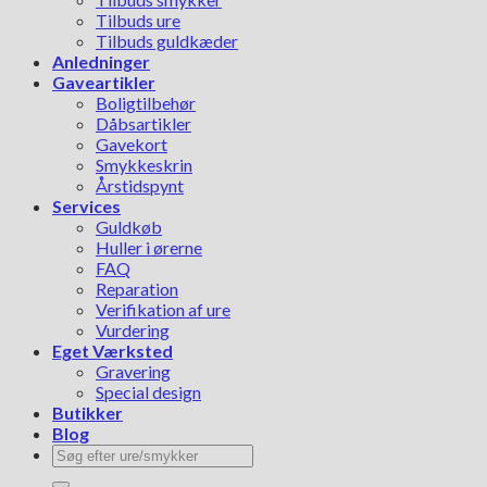
Tilbuds ure
Tilbuds guldkæder
Anledninger
Gaveartikler
Boligtilbehør
Dåbsartikler
Gavekort
Smykkeskrin
Årstidspynt
Services
Guldkøb
Huller i ørerne
FAQ
Reparation
Verifikation af ure
Vurdering
Eget Værksted
Gravering
Special design
Butikker
Blog
Søg
efter: