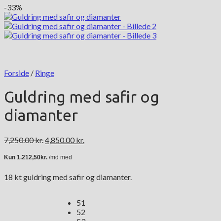
-33%
Forside
/
Ringe
Guldring med safir og
diamanter
Den
Den
7,250.00
kr.
4,850.00
kr.
oprindelige
aktuelle
pris
pris
var:
er:
18 kt guldring med safir og diamanter.
7,250.00 kr..
4,850.00 kr..
51
52