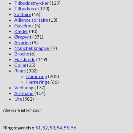
Tilbuds smykker
(129)
Tilbuds ure
(173)
Solitaire
(16)
Alliance solitaire
(13)
Gavekort
(5)
Kæder
(40)
Ørepynt
(371)
Armring
(9)
Manchet knapper
(4)
Broche
(6)
Halskæde
(119)
Collie
(35)
Ringe
(332)
Dame ring
(205)
Herre ringe
(66)
Vedhæng
(177)
Armbånd
(104)
Ure
(982)
Yderligere information
Ring størrelse
51
,
52
,
53
,
54
,
55
,
56