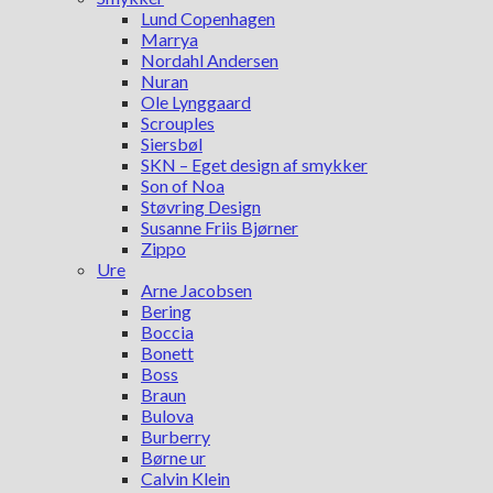
Lund Copenhagen
Marrya
Nordahl Andersen
Nuran
Ole Lynggaard
Scrouples
Siersbøl
SKN – Eget design af smykker
Son of Noa
Støvring Design
Susanne Friis Bjørner
Zippo
Ure
Arne Jacobsen
Bering
Boccia
Bonett
Boss
Braun
Bulova
Burberry
Børne ur
Calvin Klein