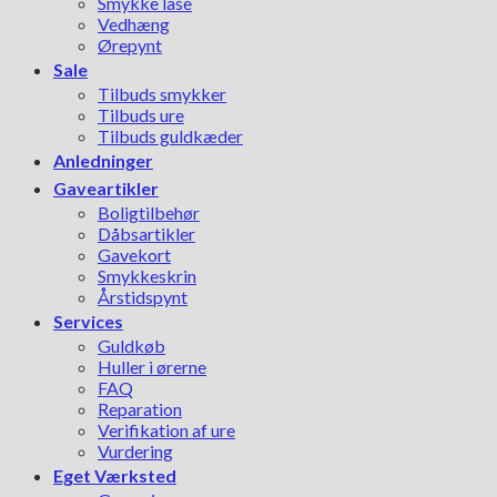
Smykke låse
Vedhæng
Ørepynt
Sale
Tilbuds smykker
Tilbuds ure
Tilbuds guldkæder
Anledninger
Gaveartikler
Boligtilbehør
Dåbsartikler
Gavekort
Smykkeskrin
Årstidspynt
Services
Guldkøb
Huller i ørerne
FAQ
Reparation
Verifikation af ure
Vurdering
Eget Værksted