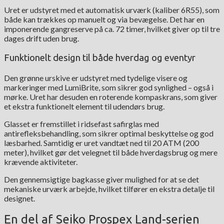
Uret er udstyret med et automatisk urværk (kaliber 6R55), som
både kan trækkes op manuelt og via bevægelse. Det har en
imponerende gangreserve på ca. 72 timer, hvilket giver op til tre
dages drift uden brug.
Funktionelt design til både hverdag og eventyr
Den grønne urskive er udstyret med tydelige visere og
markeringer med LumiBrite, som sikrer god synlighed – også i
mørke. Uret har desuden en roterende kompaskrans, som giver
et ekstra funktionelt element til udendørs brug.
Glasset er fremstillet i ridsefast safirglas med
antirefleksbehandling, som sikrer optimal beskyttelse og god
læsbarhed. Samtidig er uret vandtæt ned til 20 ATM (200
meter), hvilket gør det velegnet til både hverdagsbrug og mere
krævende aktiviteter.
Den gennemsigtige bagkasse giver mulighed for at se det
mekaniske urværk arbejde, hvilket tilfører en ekstra detalje til
designet.
En del af Seiko Prospex Land-serien