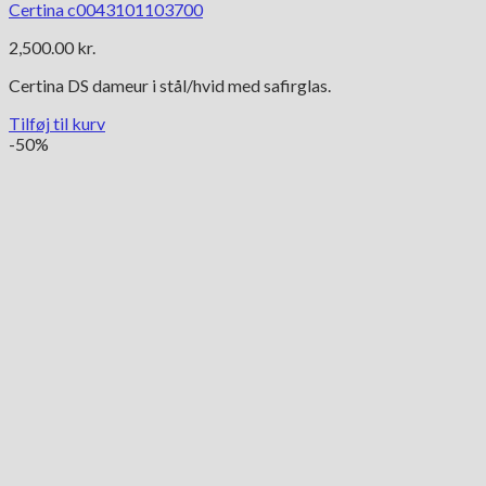
Certina c0043101103700
2,500.00
kr.
Certina DS dameur i stål/hvid med safirglas.
Tilføj til kurv
-50%