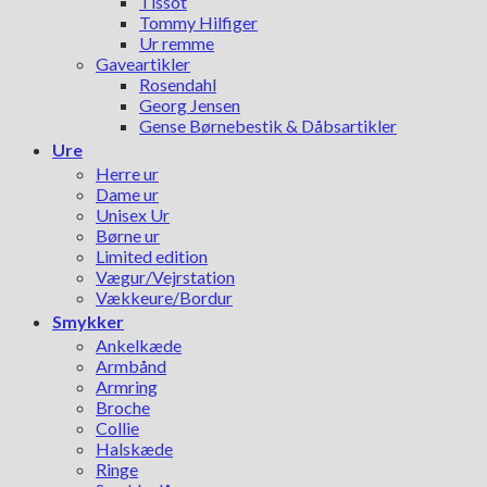
Tissot
Tommy Hilfiger
Ur remme
Gaveartikler
Rosendahl
Georg Jensen
Gense Børnebestik & Dåbsartikler
Ure
Herre ur
Dame ur
Unisex Ur
Børne ur
Limited edition
Vægur/Vejrstation
Vækkeure/Bordur
Smykker
Ankelkæde
Armbånd
Armring
Broche
Collie
Halskæde
Ringe