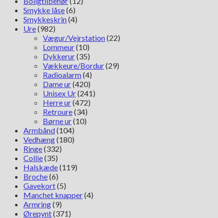
Boligtilbehør
(12)
Smykke låse
(6)
Smykkeskrin
(4)
Ure
(982)
Vægur/Vejrstation
(22)
Lommeur
(10)
Dykkerur
(35)
Vækkeure/Bordur
(29)
Radioalarm
(4)
Dame ur
(420)
Unisex Ur
(241)
Herre ur
(472)
Retroure
(34)
Børne ur
(10)
Armbånd
(104)
Vedhæng
(180)
Ringe
(332)
Collie
(35)
Halskæde
(119)
Broche
(6)
Gavekort
(5)
Manchet knapper
(4)
Armring
(9)
Ørepynt
(371)