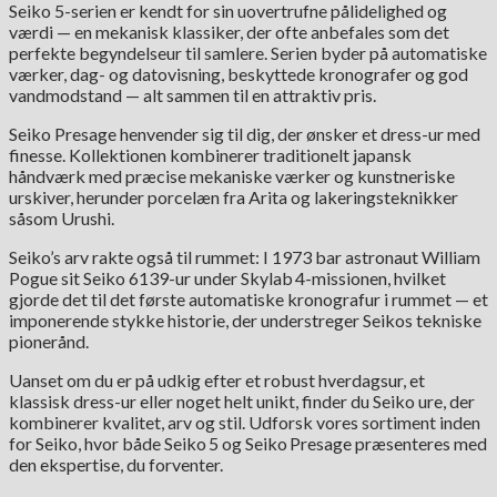
Seiko 5-serien er kendt for sin uovertrufne pålidelighed og
værdi — en mekanisk klassiker, der ofte anbefales som det
perfekte begyndelseur til samlere. Serien byder på automatiske
værker, dag- og datovisning, beskyttede kronografer og god
vandmodstand — alt sammen til en attraktiv pris.
Seiko Presage henvender sig til dig, der ønsker et dress-ur med
finesse. Kollektionen kombinerer traditionelt japansk
håndværk med præcise mekaniske værker og kunstneriske
urskiver, herunder porcelæn fra Arita og lakeringsteknikker
såsom Urushi.
Seiko’s arv rakte også til rummet: I 1973 bar astronaut William
Pogue sit Seiko 6139-ur under Skylab 4-missionen, hvilket
gjorde det til det første automatiske kronografur i rummet — et
imponerende stykke historie, der understreger Seikos tekniske
pionerånd.
Uanset om du er på udkig efter et robust hverdagsur, et
klassisk dress-ur eller noget helt unikt, finder du Seiko ure, der
kombinerer kvalitet, arv og stil. Udforsk vores sortiment inden
for Seiko, hvor både Seiko 5 og Seiko Presage præsenteres med
den ekspertise, du forventer.