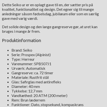
Dette Seiko ur er en oplagt gave til en, der sætter pris på
kvalitet, funktionalitet og design. Det egner sig til mange
anledninger såsom fødselsdag, jubilæum eller som en særlig
gave med varig værdi.
Det solide design og den lange gangreserve gør, at uret kan
bruges i mange år frem.
Produktinformation
Brand: Seiko
Serie: Prospex (Alpinist)
Type: Herreur
Varenummer: SPB507J1
Urværk: Automatisk
Gangreserve: ca. 72 timer
Materiale: Rustfrit stål
Glas: Safirglas med antirefleks
Diameter: 40 mm
Tykkelse: 12,7 mm
Vandtæthed: 20 ATM (200 meter)
Rem: Brun læderrem
Funktioner: Dato, stopsekund, kompaskrans