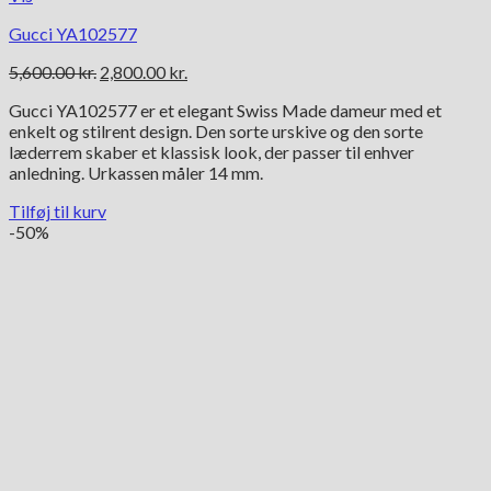
Gucci YA102577
Den
Den
5,600.00
kr.
2,800.00
kr.
oprindelige
aktuelle
Gucci YA102577 er et elegant Swiss Made dameur med et
pris
pris
enkelt og stilrent design. Den sorte urskive og den sorte
var:
er:
læderrem skaber et klassisk look, der passer til enhver
5,600.00 kr..
2,800.00 kr..
anledning. Urkassen måler 14 mm.
Tilføj til kurv
-50%