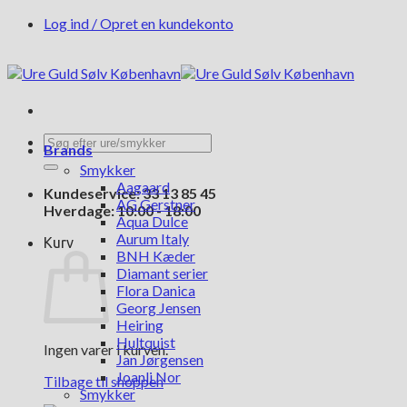
Fortsæt
Log ind / Opret en kundekonto
til
indhold
Søg
Brands
efter:
Smykker
Aagaard
Kundeservice: 33 13 85 45
AG Gerstner
Hverdage: 10:00 - 18:00
Aqua Dulce
Aurum Italy
Kurv
BNH Kæder
Diamant serier
Flora Danica
Georg Jensen
Heiring
Hultquist
Ingen varer i kurven.
Jan Jørgensen
Joanli Nor
Tilbage til shoppen
Smykker