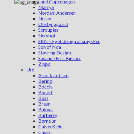
Lund Copenhagen
Marrya
Nordahl Andersen
Nuran
Ole Lynggaard
Scrouples
Siersbøl
SKN – Eget design af smykker
Son of Noa
Støvring Design
Susanne Friis Bjørner
Zippo
Ure
Arne Jacobsen
Bering
Boccia
Bonett
Boss
Braun
Bulova
Burberry
Børne ur
Calvin Klein
Casio