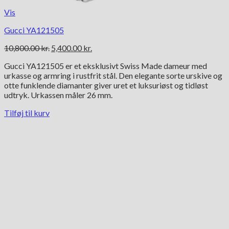
Vis
Gucci YA121505
Den
Den
10,800.00
kr.
5,400.00
kr.
oprindelige
aktuelle
Gucci YA121505 er et eksklusivt Swiss Made dameur med
pris
pris
urkasse og armring i rustfrit stål. Den elegante sorte urskive og
var:
er:
otte funklende diamanter giver uret et luksuriøst og tidløst
10,800.00 kr..
5,400.00 kr..
udtryk. Urkassen måler 26 mm.
Tilføj til kurv