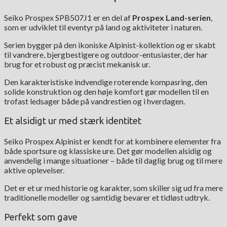
Seiko Prospex SPB507J1 er en del af
Prospex Land-serien
,
som er udviklet til eventyr på land og aktiviteter i naturen.
Serien bygger på den ikoniske Alpinist-kollektion og er skabt
til vandrere, bjergbestigere og outdoor-entusiaster, der har
brug for et robust og præcist mekanisk ur.
Den karakteristiske indvendige roterende kompasring, den
solide konstruktion og den høje komfort gør modellen til en
trofast ledsager både på vandrestien og i hverdagen.
Et alsidigt ur med stærk identitet
Seiko Prospex Alpinist er kendt for at kombinere elementer fra
både sportsure og klassiske ure. Det gør modellen alsidig og
anvendelig i mange situationer – både til daglig brug og til mere
aktive oplevelser.
Det er et ur med historie og karakter, som skiller sig ud fra mere
traditionelle modeller og samtidig bevarer et tidløst udtryk.
Perfekt som gave