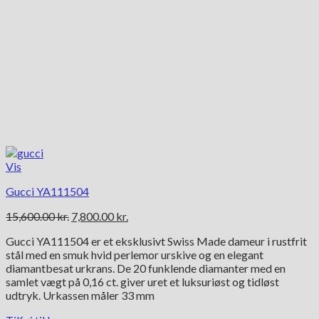
Vis
Gucci YA111504
Den
Den
15,600.00
kr.
7,800.00
kr.
oprindelige
aktuelle
Gucci YA111504 er et eksklusivt Swiss Made dameur i rustfrit
pris
pris
stål med en smuk hvid perlemor urskive og en elegant
var:
er:
diamantbesat urkrans. De 20 funklende diamanter med en
15,600.00 kr..
7,800.00 kr..
samlet vægt på 0,16 ct. giver uret et luksuriøst og tidløst
udtryk. Urkassen måler 33 mm