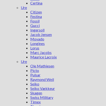
Certina
Ure
Citizen
Festina
Fossil
Gucci
Ingersoll
Jacob Jensen
Movado
Longines
Lorus
Marc Jacobs
Maurice Lacroix
Ure
Ole Mathiesen
Picto
Pulsar
Raymond Weil
Seiko
Seiko Vækkeur
Skagen
Swiss Military
Timex