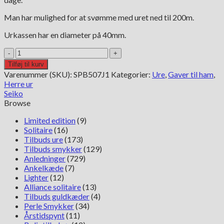
Man har mulighed for at svømme med uret ned til 200m.
Urkassen har en diameter på 40mm.
Seiko
Prospex
Tilføj til kurv
Alpinist
Varenummer (SKU):
SPB507J1
Kategorier:
Ure
,
Gaver til ham
,
SPB507J1
Herre ur
antal
Seiko
Browse
Limited edition
(9)
Solitaire
(16)
Tilbuds ure
(173)
Tilbuds smykker
(129)
Anledninger
(729)
Ankelkæde
(7)
Lighter
(12)
Alliance solitaire
(13)
Tilbuds guldkæder
(4)
Perle Smykker
(34)
Årstidspynt
(11)