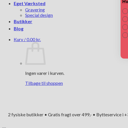
Hv
Eget Værksted
Gravering
Special design
Butikker
Blog
Kurv /
0.00
kr.
Ingen varer i kurven.
Tilbage til shoppen
2 fysiske butikker • Gratis fragt over 499,- • Bytteservice i 