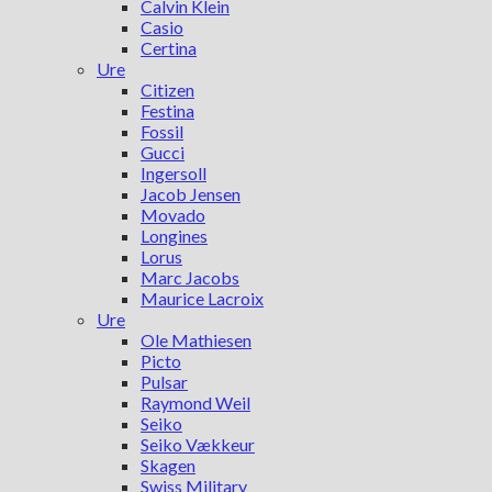
Calvin Klein
Casio
Certina
Ure
Citizen
Festina
Fossil
Gucci
Ingersoll
Jacob Jensen
Movado
Longines
Lorus
Marc Jacobs
Maurice Lacroix
Ure
Ole Mathiesen
Picto
Pulsar
Raymond Weil
Seiko
Seiko Vækkeur
Skagen
Swiss Military