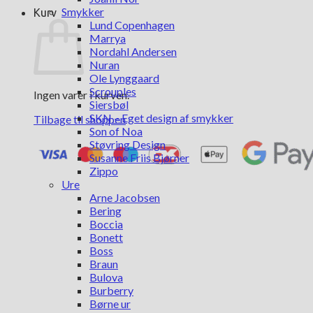
Smykker
Kurv
Lund Copenhagen
Marrya
Nordahl Andersen
Nuran
Ole Lynggaard
Scrouples
Ingen varer i kurven.
Siersbøl
SKN – Eget design af smykker
Tilbage til shoppen
Son of Noa
Støvring Design
Susanne Friis Bjørner
Zippo
Ure
Arne Jacobsen
Bering
Boccia
Bonett
Boss
Braun
Bulova
Burberry
Børne ur