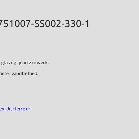
 751007-SS002-330-1
irglas og quartz urværk.
 meter vandtæthed.
ex Ur
,
Herre ur