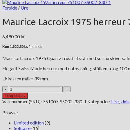
Forside
/
Ure
Maurice Lacroix 1975 herreur
6,490.00
kr.
Maurice Lacroix 1975 Quartz i rustfrit stål med sort urskive, saf
Elegant Swiss Made herreur med datovisning, stållænke og 100
Urkassen måler 39 mm.
Maurice
Lacroix
Tilføj til kurv
1975
Varenummer (SKU):
751007-SS002-330-1
Kategorier:
Ure
,
Unis
herreur
751007-
Browse
SS002-
330-
Limited edition
(9)
1
Solitaire
(16)