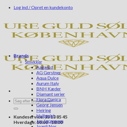
Fortsæt
Log ind / Opret en kundekonto
til
indhold
Brands
Smykker
Aagaard
AG Gerstner
Aqua Dulce
Aurum Italy
BNH Kæder
Diamant serier
Flora Danica
Søg
Georg Jensen
efter:
Heiring
Hultquist
Kundeservice: 33 13 85 45
Jan Jørgensen
Hverdage: 10:00 - 18:00
Joanli Nor