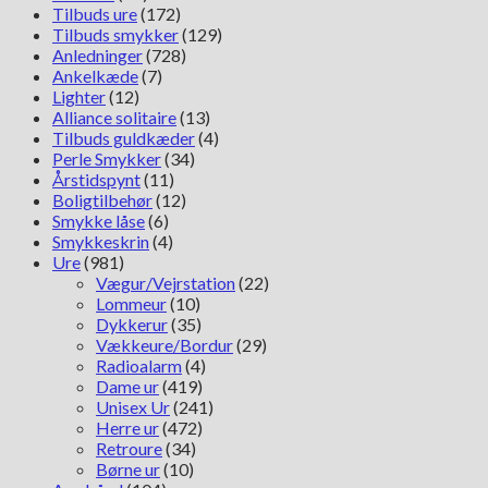
antal
Tilbuds ure
(172)
Tilbuds smykker
(129)
Anledninger
(728)
Ankelkæde
(7)
Lighter
(12)
Alliance solitaire
(13)
Tilbuds guldkæder
(4)
Perle Smykker
(34)
Årstidspynt
(11)
Boligtilbehør
(12)
Smykke låse
(6)
Smykkeskrin
(4)
Ure
(981)
Vægur/Vejrstation
(22)
Lommeur
(10)
Dykkerur
(35)
Vækkeure/Bordur
(29)
Radioalarm
(4)
Dame ur
(419)
Unisex Ur
(241)
Herre ur
(472)
Retroure
(34)
Børne ur
(10)