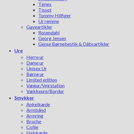
Timex
Tissot
Tommy Hilfiger
Ur remme
Gaveartikler
Rosendahl
Georg Jensen
Gense Børnebestik & Dåbsartikler
Ure
Herre ur
Dame ur
Unisex Ur
Børne ur
Limited edition
Vægur/Vejrstation
Vækkeure/Bordur
Smykker
Ankelkæde
Armbånd
Armring
Broche
Collie
Halskæde