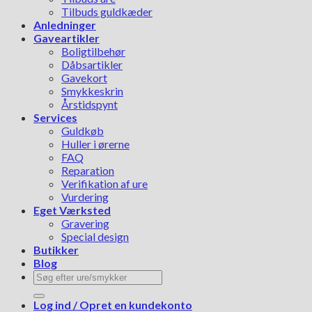
Tilbuds guldkæder
Anledninger
Gaveartikler
Boligtilbehør
Dåbsartikler
Gavekort
Smykkeskrin
Årstidspynt
Services
Guldkøb
Huller i ørerne
FAQ
Reparation
Verifikation af ure
Vurdering
Eget Værksted
Gravering
Special design
Butikker
Blog
Søg
efter:
Log ind / Opret en kundekonto