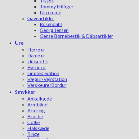
Tissot
Tommy Hilfiger
Ur remme
Gaveartikler
Rosendahl
Georg Jensen
Gense Børnebestik & Dåbsartikler
Ure
Herre ur
Dame ur
Unisex Ur
Børne ur
Limited edition
Vægur/Vejrstation
Vækkeure/Bordur
Smykker
Ankelkæde
Armbånd
Armring
Broche
Collie
Halskæde
Ringe