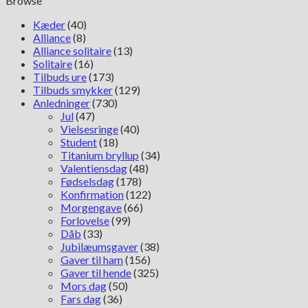
Browse
antal
Kæder
(40)
Alliance
(8)
Alliance solitaire
(13)
Solitaire
(16)
Tilbuds ure
(173)
Tilbuds smykker
(129)
Anledninger
(730)
Jul
(47)
Vielsesringe
(40)
Student
(18)
Titanium bryllup
(34)
Valentiensdag
(48)
Fødselsdag
(178)
Konfirmation
(122)
Morgengave
(66)
Forlovelse
(99)
Dåb
(33)
Jubilæumsgaver
(38)
Gaver til ham
(156)
Gaver til hende
(325)
Mors dag
(50)
Fars dag
(36)