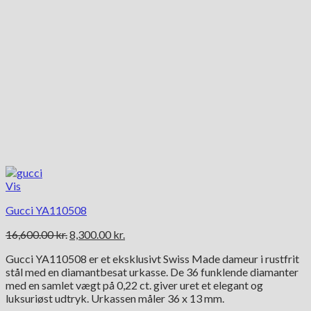
Vis
Gucci YA110508
Den
Den
16,600.00
kr.
8,300.00
kr.
oprindelige
aktuelle
Gucci YA110508 er et eksklusivt Swiss Made dameur i rustfrit
pris
pris
stål med en diamantbesat urkasse. De 36 funklende diamanter
var:
er:
med en samlet vægt på 0,22 ct. giver uret et elegant og
16,600.00 kr..
8,300.00 kr..
luksuriøst udtryk. Urkassen måler 36 x 13 mm.