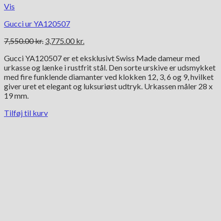
Vis
Gucci ur YA120507
Den
Den
7,550.00
kr.
3,775.00
kr.
oprindelige
aktuelle
Gucci YA120507 er et eksklusivt Swiss Made dameur med
pris
pris
urkasse og lænke i rustfrit stål. Den sorte urskive er udsmykket
var:
er:
med fire funklende diamanter ved klokken 12, 3, 6 og 9, hvilket
7,550.00 kr..
3,775.00 kr..
giver uret et elegant og luksuriøst udtryk. Urkassen måler 28 x
19 mm.
Tilføj til kurv