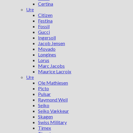
Certina
Ure
Citizen
Festina
Fossil
Gucci
Ingersoll
Jacob Jensen
Movado
Longines
Lorus
Marc Jacobs
Maurice Lacroix
Ure
Ole Mathiesen
Picto
Pulsar
Raymond Weil
Seiko
Seiko Vækkeur
Skagen
Swiss Military
Timex