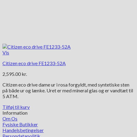
Vis
Citizen eco drive FE1233-52A
2,595.00
kr.
Citizen eco drive dame ur i rosa forgyldt, med syntetiske sten
på både ur og lænke. Uret er med mineral glas og er vandtæt til
5 ATM.
Tilføj til kurv
Information
Om Os
Fysiske Butikker
Handelsbetingelser
Persondatapolitik