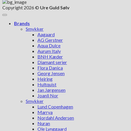
Copyright 2026 ©
Ure Guld Sølv
Brands
Smykker
Aagaard
AG Gerstner
Aqua Dulce
Aurum Italy
BNH Kæder
Diamant serier
Flora Danica
Georg Jensen
Heiring
Hultquist
Jan Jørgensen
Joanli Nor
Smykker
Lund Copenhagen
Marrya
Nordahl Andersen
Nuran
Ole Lynggaard