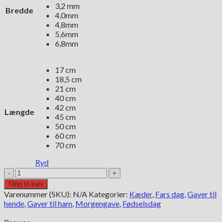
3,2 mm
Bredde
4,0mm
4,8mm
5,6mm
6,8mm
17 cm
18,5 cm
21 cm
40 cm
42 cm
Længde
45 cm
50 cm
60 cm
70 cm
Ryd
BNH
Kongekæde
Tilføj til kurv
i
Varenummer (SKU):
N/A
Kategorier:
Kæder
,
Fars dag
,
Gaver til
14
hende
,
Gaver til ham
,
Morgengave
,
Fødselsdag
kt.
guld