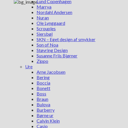
Lund Copenhagen
Marrya
Nordahl Andersen
Nuran
Ole Lynggaard
Scrouples
Siersbøl
SKN – Eget design af smykker
Son of Noa
Støvring Design
Susanne Friis Bjørner
Zippo
Ure
Arne Jacobsen
Bering
Boccia
Bonett
Boss
Braun
Bulova
Burberry
Børne ur
Calvin Klein
Casio