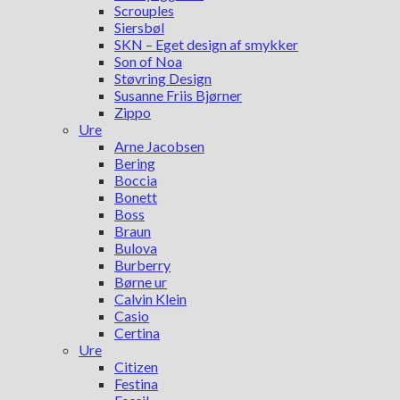
Scrouples
Siersbøl
SKN – Eget design af smykker
Son of Noa
Støvring Design
Susanne Friis Bjørner
Zippo
Ure
Arne Jacobsen
Bering
Boccia
Bonett
Boss
Braun
Bulova
Burberry
Børne ur
Calvin Klein
Casio
Certina
Ure
Citizen
Festina