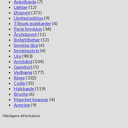
Ankelkæde
(7)
Lighter
(12)
Ørepynt
(371)
Limited edition
(9)
Tilbuds guldkæder
(4)
Perle Smykker
(34)
Årstidspynt
(11)
Boligtilbehør
(12)
Smykke låse
(6)
Smykkeskrin
(4)
Ure
(983)
Armbånd
(104)
Gavekort
(5)
Vedhæng
(177)
Ringe
(332)
Collie
(35)
Halskæde
(119)
Broche
(6)
Manchet knapper
(4)
Armring
(9)
Yderligere information