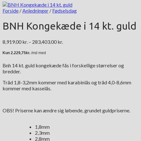
Forside
/
Anledninger
/
Fødselsdag
BNH Kongekæde i 14 kt. guld
Prisinterval:
8,919.00
kr.
–
283,403.00
kr.
8,919.00 kr.
til
283,403.00 kr.
Bnh 14 kt. guld kongekæde fås i forskellige størrelser og
bredder.
Tråd 1,8-3,2mm kommer med karabinlås og tråd 4,0-8,6mm
kommer med kasselås.
OBS! Priserne kan ændre sig løbende, grundet guldpriserne.
1,8mm
2,3mm
2,8mm