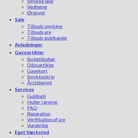
Smykke låse
Vedhæng
Ørepynt
Sale
Tilbuds smykker
Tilbuds ure
Tilbuds guldkæder
Anledninger
Gaveartikler
Boligtilbehør
Dåbsartikler
Gavekort
Smykkeskrin
Årstidspynt
Services
Guldkøb
Huller i ørerne
FAQ
Reparation
Verifikation af ure
Vurdering
Eget Værksted