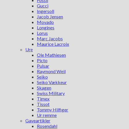
Fossil
Gucci
Ingersoll
Jacob Jensen
Movado
Longines
Lorus
Marc Jacobs
Maurice Lacroix
Ure
Ole Mathiesen
Picto
Pulsar
Raymond Weil
Seiko
Seiko Vækkeur
Skagen
Swiss Military
Timex
Tissot
Tommy Hilfiger
Ur remme
Gaveartikler
Rosendahl