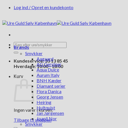
Fortsæt
Log ind / Opret en kundekonto
til
indhold
Søg
Brands
efter:
Smykker
Aagaard
Kundeservice: 33 13 85 45
AG Gerstner
Hverdage: 10:00 - 18:00
Aqua Dulce
Aurum Italy
Kurv
BNH Kæder
Diamant serier
Flora Danica
Georg Jensen
Heiring
Hultquist
Ingen varer i kurven.
Jan Jørgensen
Joanli Nor
Tilbage til shoppen
Smykker