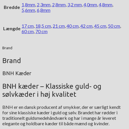
1,8mm
,
2,3mm
,
2,8mm
,
3,2 mm
,
4,0mm
,
4,8mm
,
Bredde
5,6mm
,
6,8mm
17 cm
,
18,5 cm
,
21 cm
,
40 cm
,
42 cm
,
45 cm
,
50 cm
,
Længde
60 cm
,
70 cm
Brand
Brand
BNH Kæder
BNH kæder – Klassiske guld- og
sølvkæder i høj kvalitet
BNH er en dansk producent af smykker, der er særligt kendt
for sine klassiske kæder i guld og sølv. Brandet har rødder i
traditionelt guldsmedehåndværk og har i mange år leveret
elegante og holdbare kæder til både mænd og kvinder.