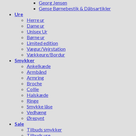
Georg Jensen
Gense Børnebestik & Dåbsartikler
Ure
Herre ur
Dame ur
Unisex Ur
Børne ur
Limited edition
Vægur/Vejrstation
Vækkeure/Bordur
Smykker
Ankelkæde
Armbånd
Armring
Broche
Collie
Halskæde
Ringe
Smykke låse
Vedhæng
Ørepynt
Sale
Tilbuds smykker
Tilbuds ure