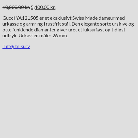
Den
Den
10,800.00
kr.
5,400.00
kr.
oprindelige
aktuelle
Gucci YA121505 er et eksklusivt Swiss Made dameur med
pris
pris
urkasse og armring i rustfrit stål. Den elegante sorte urskive og
var:
er:
otte funklende diamanter giver uret et luksuriøst og tidløst
10,800.00 kr..
5,400.00 kr..
udtryk. Urkassen måler 26 mm.
Tilføj til kurv