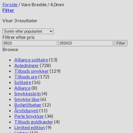
Forside
/
Vare Bredde
/
4,0mm
Filter
Sorteret
Viser 3 resultater
efter
popularitet
Filtrer efter pris
Mindste
Højeste
Filter
pris
pris
Browse
Alliance solitaire
(13)
Anledninger
(728)
Tilbuds smykker
(129)
Tilbuds ure
(172)
Solitaire
(16)
Alliance
(8)
Smykkeskrin
(4)
Smykke låse
(6)
Boligtilbehør
(12)
Årstidspynt
(11)
Perle Smykker
(34)
Tilbuds guldkæder
(4)
Limited edition
(9)
Lighter
(12)