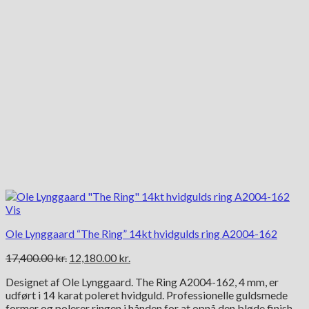
Vis
Ole Lynggaard “The Ring” 14kt hvidgulds ring A2004-162
Den
Den
17,400.00
kr.
12,180.00
kr.
oprindelige
aktuelle
Designet af Ole Lynggaard. The Ring A2004-162, 4 mm, er
pris
pris
udført i 14 karat poleret hvidguld. Professionelle guldsmede
var:
er:
former og polerer ringen i hånden for at opnå den bløde finish.