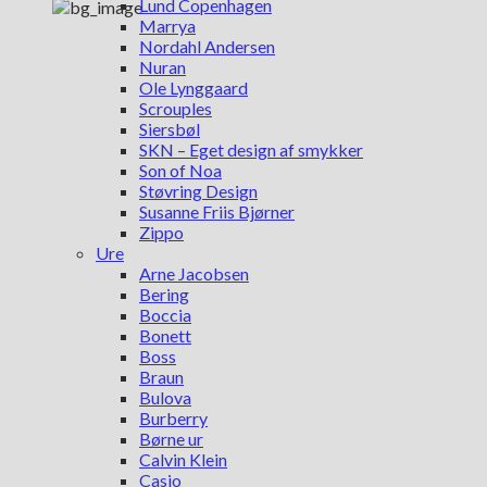
Lund Copenhagen
Marrya
Nordahl Andersen
Nuran
Ole Lynggaard
Scrouples
Siersbøl
SKN – Eget design af smykker
Son of Noa
Støvring Design
Susanne Friis Bjørner
Zippo
Ure
Arne Jacobsen
Bering
Boccia
Bonett
Boss
Braun
Bulova
Burberry
Børne ur
Calvin Klein
Casio