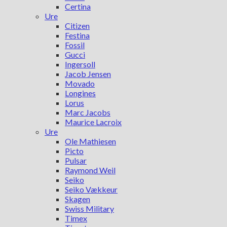
Certina
Ure
Citizen
Festina
Fossil
Gucci
Ingersoll
Jacob Jensen
Movado
Longines
Lorus
Marc Jacobs
Maurice Lacroix
Ure
Ole Mathiesen
Picto
Pulsar
Raymond Weil
Seiko
Seiko Vækkeur
Skagen
Swiss Military
Timex