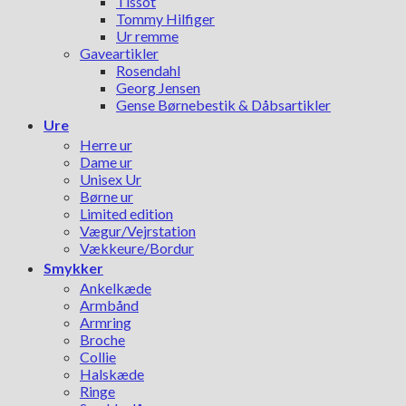
Tissot
Tommy Hilfiger
Ur remme
Gaveartikler
Rosendahl
Georg Jensen
Gense Børnebestik & Dåbsartikler
Ure
Herre ur
Dame ur
Unisex Ur
Børne ur
Limited edition
Vægur/Vejrstation
Vækkeure/Bordur
Smykker
Ankelkæde
Armbånd
Armring
Broche
Collie
Halskæde
Ringe