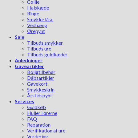
Collie
Halskæde
Ringe
Smykke låse
Vedhæng
Ørepynt
Sale
Tilbuds smykker
Tilbuds ure
Tilbuds guldkæder
Anledninger
Gaveartikler
Boligtilbehør
Dåbsartikler
Gavekort
Smykkeskrin
Årstidspynt
Services
Guldkøb
Huller i ørerne
FAQ
Reparation
Verifikation af ure
Vurdering