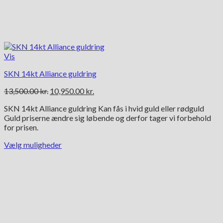
Vis
SKN 14kt Alliance guldring
Den
Den
13,500.00
kr.
10,950.00
kr.
oprindelige
aktuelle
SKN 14kt Alliance guldring Kan fås i hvid guld eller rødguld
pris
pris
Guld priserne ændre sig løbende og derfor tager vi forbehold
var:
er:
for prisen.
13,500.00 kr..
10,950.00 kr..
Vælg muligheder
Dette
vare
har
flere
varianter.
Mulighederne
kan
vælges