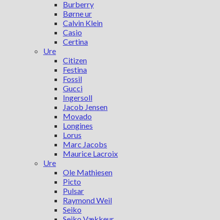
Burberry
Børne ur
Calvin Klein
Casio
Certina
Ure
Citizen
Festina
Fossil
Gucci
Ingersoll
Jacob Jensen
Movado
Longines
Lorus
Marc Jacobs
Maurice Lacroix
Ure
Ole Mathiesen
Picto
Pulsar
Raymond Weil
Seiko
Seiko Vækkeur