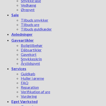
Smykke låse
Vedhæng
Ørepynt
Sale
Tilbuds smykker
Tilbuds ure
Tilbuds guldkæder
Anledninger
Gaveartikler
Boligtilbehør
Dåbsartikler
Gavekort
Smykkeskrin
Årstidspynt
Services
Guldkøb
Huller i ørerne
FAQ
Reparation
Verifikation af ure
Vurdering
Eget Værksted