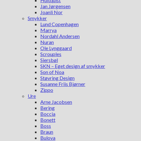
Hultquist
Jan Jørgensen
Joanli Nor
Smykker
Lund Copenhagen
Marrya
Nordahl Andersen
Nuran
Ole Lynggaard
Scrouples
Siersbøl
SKN – Eget design af smykker
Son of Noa
Støvring Design
Susanne Friis Bjørner
Zippo
Ure
Arne Jacobsen
Bering
Boccia
Bonett
Boss
Braun
Bulova