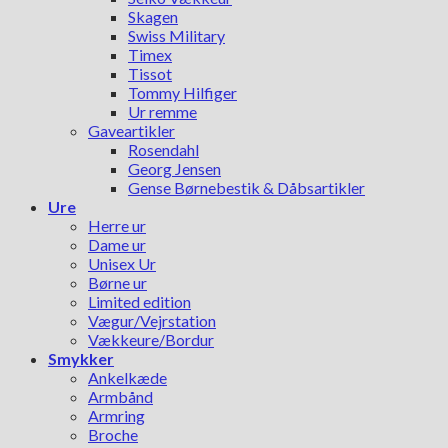
Skagen
Swiss Military
Timex
Tissot
Tommy Hilfiger
Ur remme
Gaveartikler
Rosendahl
Georg Jensen
Gense Børnebestik & Dåbsartikler
Ure
Herre ur
Dame ur
Unisex Ur
Børne ur
Limited edition
Vægur/Vejrstation
Vækkeure/Bordur
Smykker
Ankelkæde
Armbånd
Armring
Broche