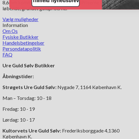
Tilmeld nyhedsbrev
8,6mm kommer med kasselås. OBS! Priserne kan ændre sig
løbende, grundet guldpriserne.
Vælg muligheder
Dette
Information
vare
Om Os
har
Fysiske Butikker
flere
Handelsbetingelser
varianter.
Persondatapolitik
Mulighederne
FAQ
kan
Ure Guld Sølv Butikker
vælges
på
Åbningstider:
varesiden
Strøgets Ure Guld Sølv:
Nygade 7, 1164 København K.
Man – Torsdag: 10 - 18
Fredag: 10 - 19
Lørdag: 10 - 17
Kultorvets Ure Guld Sølv:
Frederiksborggade 4,1360
København K.