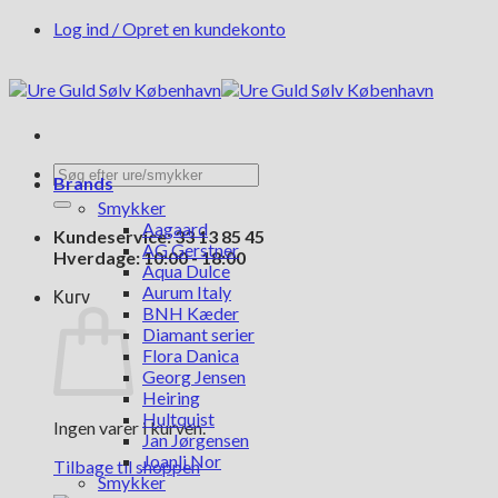
Fortsæt
Log ind / Opret en kundekonto
til
indhold
Søg
Brands
efter:
Smykker
Aagaard
Kundeservice: 33 13 85 45
AG Gerstner
Hverdage: 10:00 - 18:00
Aqua Dulce
Aurum Italy
Kurv
BNH Kæder
Diamant serier
Flora Danica
Georg Jensen
Heiring
Hultquist
Ingen varer i kurven.
Jan Jørgensen
Joanli Nor
Tilbage til shoppen
Smykker