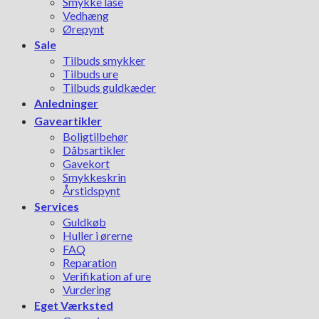
Smykke låse
Vedhæng
Ørepynt
Sale
Tilbuds smykker
Tilbuds ure
Tilbuds guldkæder
Anledninger
Gaveartikler
Boligtilbehør
Dåbsartikler
Gavekort
Smykkeskrin
Årstidspynt
Services
Guldkøb
Huller i ørerne
FAQ
Reparation
Verifikation af ure
Vurdering
Eget Værksted