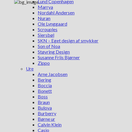
Lund Copenhagen
Marrya
Nordahl Andersen
Nuran
Ole Lynggaard
Scrouples
Siersbøl
SKN – Eget design af smykker
Son of Noa
Støvring Design
Susanne Friis Bjørner
Zippo
Ure
Arne Jacobsen
Bering
Boccia
Bonett
Boss
Braun
Bulova
Burberry
Børne ur
Calvin Klein
Casio