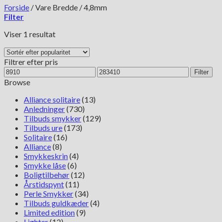
Forside
/
Vare Bredde
/
4,8mm
Filter
Viser 1 resultat
Filtrer efter pris
Mindste
Højeste
Filter
pris
pris
Browse
Alliance solitaire
(13)
Anledninger
(730)
Tilbuds smykker
(129)
Tilbuds ure
(173)
Solitaire
(16)
Alliance
(8)
Smykkeskrin
(4)
Smykke låse
(6)
Boligtilbehør
(12)
Årstidspynt
(11)
Perle Smykker
(34)
Tilbuds guldkæder
(4)
Limited edition
(9)
Lighter
(12)