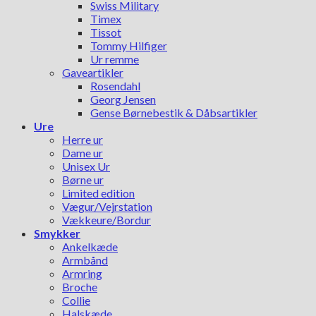
Swiss Military
Timex
Tissot
Tommy Hilfiger
Ur remme
Gaveartikler
Rosendahl
Georg Jensen
Gense Børnebestik & Dåbsartikler
Ure
Herre ur
Dame ur
Unisex Ur
Børne ur
Limited edition
Vægur/Vejrstation
Vækkeure/Bordur
Smykker
Ankelkæde
Armbånd
Armring
Broche
Collie
Halskæde