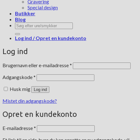
Gravering
Special design
Butikker
Blog
Søg
efter:
Log ind / Opret en kundekonto
Log ind
Påkrævet
Brugernavn eller e-mailadresse
*
Påkrævet
Adgangskode
*
Husk mig
Log ind
Mistet din adgangskode?
Opret en kundekonto
Påkrævet
E-mailadresse
*
Et link til en side, hvor du kan oprette en ny adgangskode, vil