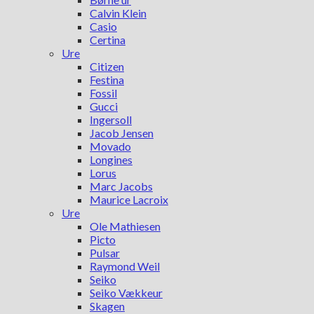
Calvin Klein
Casio
Certina
Ure
Citizen
Festina
Fossil
Gucci
Ingersoll
Jacob Jensen
Movado
Longines
Lorus
Marc Jacobs
Maurice Lacroix
Ure
Ole Mathiesen
Picto
Pulsar
Raymond Weil
Seiko
Seiko Vækkeur
Skagen