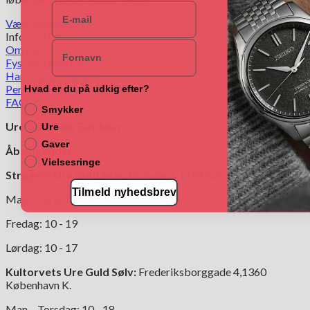
E-mail
Vælg muligheder
Dette
Information
Navn
vare
Om Os
har
Fysiske Butikker
flere
Handelsbetingelser
varianter.
Persondatapolitik
Hvad er du på udkig efter?
Mulighederne
FAQ
Smykker
kan
Ure Guld Sølv Butikker
vælges
Ure
på
Gaver
Åbningstider:
varesiden
Vielsesringe
Strøgets Ure Guld Sølv:
Nygade 7, 1164 København K.
Tilmeld nyhedsbrev
Man – Torsdag: 10 - 18
Fredag: 10 - 19
Lørdag: 10 - 17
Kultorvets Ure Guld Sølv:
Frederiksborggade 4,1360
København K.
Man – Torsdag: 10 - 18