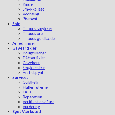
Ringe
Smykke låse
Vedhæng
Ørepynt
Sale
Tilbuds smykker
Tilbuds ure
Tilbuds guldkæder
Anledninger
Gaveartikler
Boligtilbehør
Dåbsartikler
Gavekort
Smykkeskrin
Årstidspynt
Services
Guldkøb
Huller i ørerne
FAQ
Reparation
Verifikation af ure
Vurdering
Eget Værksted