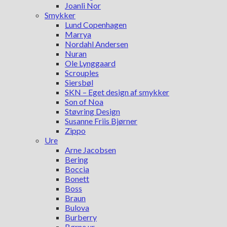
Joanli Nor
Smykker
Lund Copenhagen
Marrya
Nordahl Andersen
Nuran
Ole Lynggaard
Scrouples
Siersbøl
SKN – Eget design af smykker
Son of Noa
Støvring Design
Susanne Friis Bjørner
Zippo
Ure
Arne Jacobsen
Bering
Boccia
Bonett
Boss
Braun
Bulova
Burberry
Børne ur