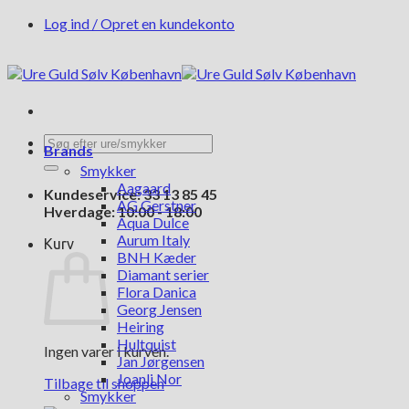
Fortsæt
Log ind / Opret en kundekonto
til
indhold
Søg
Brands
efter:
Smykker
Aagaard
Kundeservice: 33 13 85 45
AG Gerstner
Hverdage: 10:00 - 18:00
Aqua Dulce
Aurum Italy
Kurv
BNH Kæder
Diamant serier
Flora Danica
Georg Jensen
Heiring
Hultquist
Ingen varer i kurven.
Jan Jørgensen
Joanli Nor
Tilbage til shoppen
Smykker