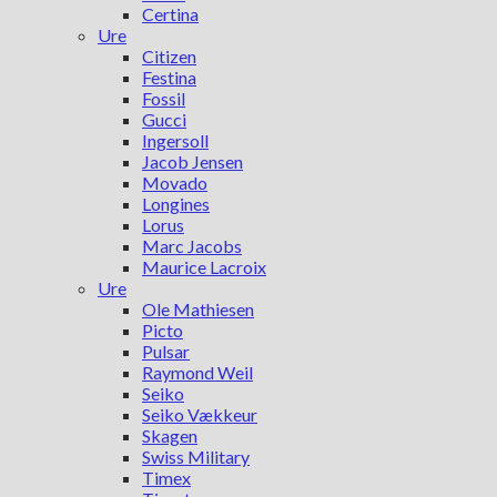
Certina
Ure
Citizen
Festina
Fossil
Gucci
Ingersoll
Jacob Jensen
Movado
Longines
Lorus
Marc Jacobs
Maurice Lacroix
Ure
Ole Mathiesen
Picto
Pulsar
Raymond Weil
Seiko
Seiko Vækkeur
Skagen
Swiss Military
Timex