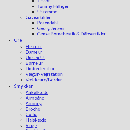
Tissot
Tommy Hilfiger
Ur remme
Gaveartikler
Rosendahl
Georg Jensen
Gense Børnebestik & Dåbsartikler
Ure
Herre ur
Dame ur
Unisex Ur
Børne ur
Limited edition
Vægur/Vejrstation
Vækkeure/Bordur
Smykker
Ankelkæde
Armbånd
Armring
Broche
Collie
Halskæde
Ringe