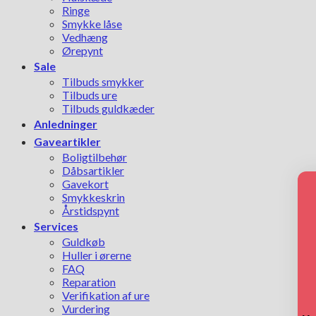
Ringe
Smykke låse
Vedhæng
Ørepynt
Sale
Tilbuds smykker
Tilbuds ure
Tilbuds guldkæder
Anledninger
Gaveartikler
Boligtilbehør
Dåbsartikler
Gavekort
Smykkeskrin
Årstidspynt
Services
Guldkøb
Huller i ørerne
FAQ
Reparation
Verifikation af ure
Vurdering