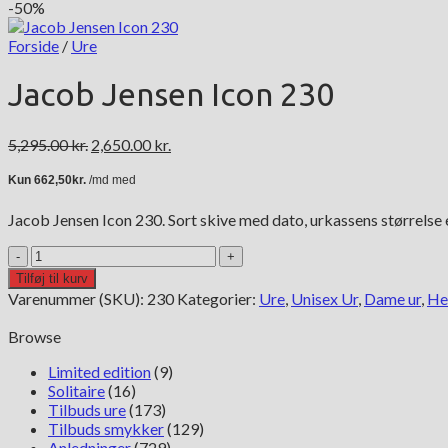
-50%
Forside
/
Ure
Jacob Jensen Icon 230
Den
Den
5,295.00
kr.
2,650.00
kr.
oprindelige
aktuelle
pris
pris
var:
er:
Jacob Jensen Icon 230. Sort skive med dato, urkassens størrelse 
5,295.00 kr..
2,650.00 kr..
Jacob
Jensen
Tilføj til kurv
Icon
Varenummer (SKU):
230
Kategorier:
Ure
,
Unisex Ur
,
Dame ur
,
He
230
antal
Browse
Limited edition
(9)
Solitaire
(16)
Tilbuds ure
(173)
Tilbuds smykker
(129)
Anledninger
(729)