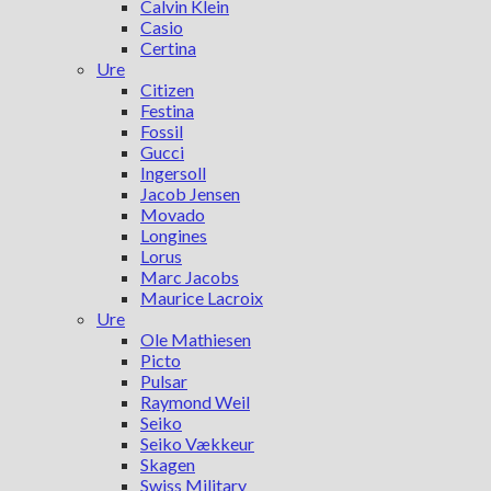
Calvin Klein
Casio
Certina
Ure
Citizen
Festina
Fossil
Gucci
Ingersoll
Jacob Jensen
Movado
Longines
Lorus
Marc Jacobs
Maurice Lacroix
Ure
Ole Mathiesen
Picto
Pulsar
Raymond Weil
Seiko
Seiko Vækkeur
Skagen
Swiss Military