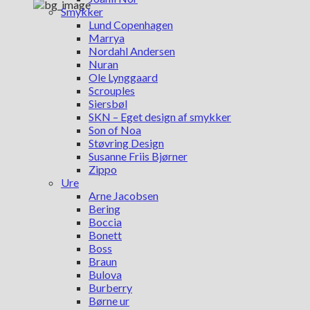
Smykker
Lund Copenhagen
Marrya
Nordahl Andersen
Nuran
Ole Lynggaard
Scrouples
Siersbøl
SKN – Eget design af smykker
Son of Noa
Støvring Design
Susanne Friis Bjørner
Zippo
Ure
Arne Jacobsen
Bering
Boccia
Bonett
Boss
Braun
Bulova
Burberry
Børne ur