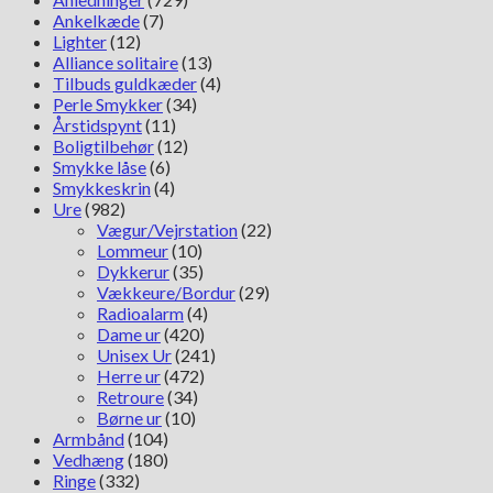
Ankelkæde
(7)
Lighter
(12)
Alliance solitaire
(13)
Tilbuds guldkæder
(4)
Perle Smykker
(34)
Årstidspynt
(11)
Boligtilbehør
(12)
Smykke låse
(6)
Smykkeskrin
(4)
Ure
(982)
Vægur/Vejrstation
(22)
Lommeur
(10)
Dykkerur
(35)
Vækkeure/Bordur
(29)
Radioalarm
(4)
Dame ur
(420)
Unisex Ur
(241)
Herre ur
(472)
Retroure
(34)
Børne ur
(10)
Armbånd
(104)
Vedhæng
(180)
Ringe
(332)