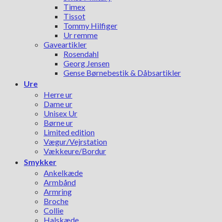
Timex
Tissot
Tommy Hilfiger
Ur remme
Gaveartikler
Rosendahl
Georg Jensen
Gense Børnebestik & Dåbsartikler
Ure
Herre ur
Dame ur
Unisex Ur
Børne ur
Limited edition
Vægur/Vejrstation
Vækkeure/Bordur
Smykker
Ankelkæde
Armbånd
Armring
Broche
Collie
Halskæde