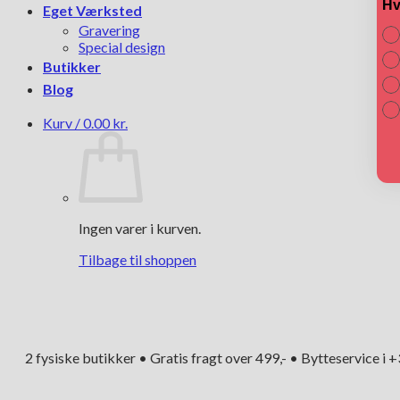
Hv
Eget Værksted
Gravering
Special design
Butikker
Blog
Kurv /
0.00
kr.
Ingen varer i kurven.
Tilbage til shoppen
2 fysiske butikker • Gratis fragt over 499,- • Bytteservice i 