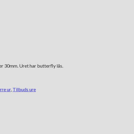
er 30mm. Uret har butterfly lås.
rre ur
,
Tilbuds ure