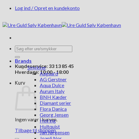
Fortsæt
Log ind / Opret en kundekonto
til
indhold
Søg
efter:
Brands
Kundeservice: 33 13 85 45
Smykker
Hverdage: 10:00 - 18:00
Aagaard
AG Gerstner
Kurv
Aqua Dulce
Aurum Italy
BNH Kæder
Diamant serier
Flora Danica
Georg Jensen
Ingen varer i kurven.
Heiring
Hultquist
Tilbage til shoppen
Jan Jørgensen
Joanli Nor