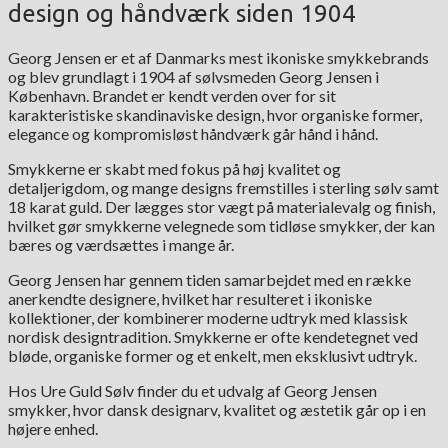
design og håndværk siden 1904
Georg Jensen er et af Danmarks mest ikoniske smykkebrands
og blev grundlagt i 1904 af sølvsmeden Georg Jensen i
København. Brandet er kendt verden over for sit
karakteristiske skandinaviske design, hvor organiske former,
elegance og kompromisløst håndværk går hånd i hånd.
Smykkerne er skabt med fokus på høj kvalitet og
detaljerigdom, og mange designs fremstilles i sterling sølv samt
18 karat guld. Der lægges stor vægt på materialevalg og finish,
hvilket gør smykkerne velegnede som tidløse smykker, der kan
bæres og værdsættes i mange år.
Georg Jensen har gennem tiden samarbejdet med en række
anerkendte designere, hvilket har resulteret i ikoniske
kollektioner, der kombinerer moderne udtryk med klassisk
nordisk designtradition. Smykkerne er ofte kendetegnet ved
bløde, organiske former og et enkelt, men eksklusivt udtryk.
Hos Ure Guld Sølv finder du et udvalg af Georg Jensen
smykker, hvor dansk designarv, kvalitet og æstetik går op i en
højere enhed.