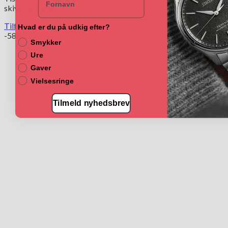
skive, safirglas.
Tilføj til kurv
Hvad er du på udkig efter?
-58%
Smykker
Ure
Gaver
Vielsesringe
Tilmeld nyhedsbrev