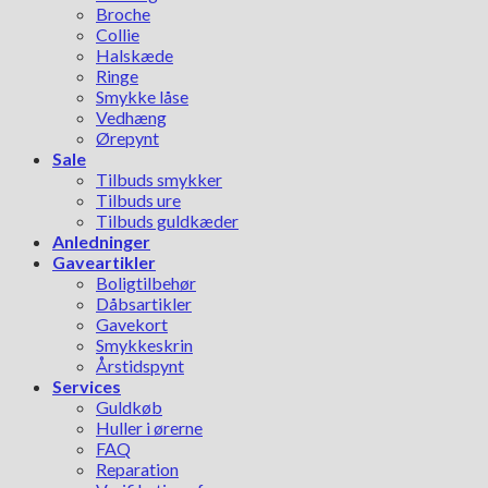
Broche
Collie
Halskæde
Ringe
Smykke låse
Vedhæng
Ørepynt
Sale
Tilbuds smykker
Tilbuds ure
Tilbuds guldkæder
Anledninger
Gaveartikler
Boligtilbehør
Dåbsartikler
Gavekort
Smykkeskrin
Årstidspynt
Services
Guldkøb
Huller i ørerne
FAQ
Reparation