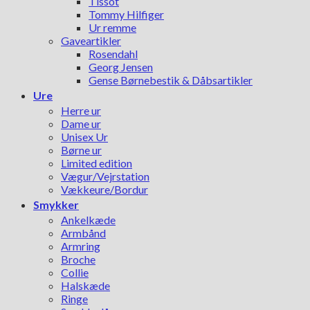
Tissot
Tommy Hilfiger
Ur remme
Gaveartikler
Rosendahl
Georg Jensen
Gense Børnebestik & Dåbsartikler
Ure
Herre ur
Dame ur
Unisex Ur
Børne ur
Limited edition
Vægur/Vejrstation
Vækkeure/Bordur
Smykker
Ankelkæde
Armbånd
Armring
Broche
Collie
Halskæde
Ringe