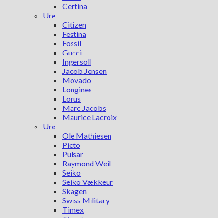
Certina
Ure
Citizen
Festina
Fossil
Gucci
Ingersoll
Jacob Jensen
Movado
Longines
Lorus
Marc Jacobs
Maurice Lacroix
Ure
Ole Mathiesen
Picto
Pulsar
Raymond Weil
Seiko
Seiko Vækkeur
Skagen
Swiss Military
Timex