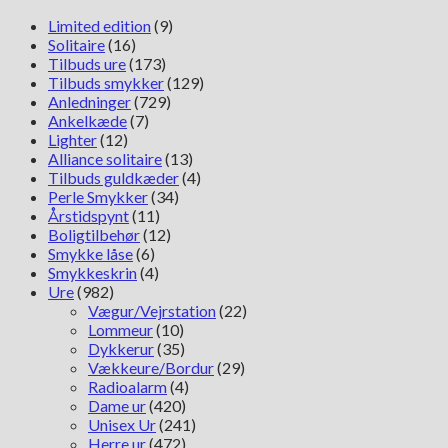
Limited edition
(9)
Solitaire
(16)
Tilbuds ure
(173)
Tilbuds smykker
(129)
Anledninger
(729)
Ankelkæde
(7)
Lighter
(12)
Alliance solitaire
(13)
Tilbuds guldkæder
(4)
Perle Smykker
(34)
Årstidspynt
(11)
Boligtilbehør
(12)
Smykke låse
(6)
Smykkeskrin
(4)
Ure
(982)
Vægur/Vejrstation
(22)
Lommeur
(10)
Dykkerur
(35)
Vækkeure/Bordur
(29)
Radioalarm
(4)
Dame ur
(420)
Unisex Ur
(241)
Herre ur
(472)