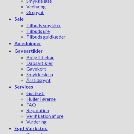
Smykke låse
Vedhæng
Ørepynt
Sale
Tilbuds smykker
Tilbuds ure
Tilbuds guldkæder
Anledninger
Gaveartikler
Boligtilbehør
Dåbsartikler
Gavekort
Smykkeskrin
Årstidspynt
Services
Guldkøb
Huller i ørerne
FAQ
Reparation
Verifikation af ure
Vurdering
Eget Værksted