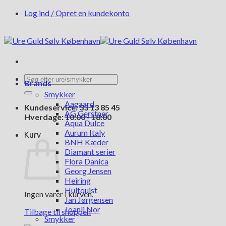
Fortsæt
Log ind / Opret en kundekonto
til
indhold
Søg
Brands
efter:
Smykker
Aagaard
Kundeservice: 33 13 85 45
AG Gerstner
Hverdage: 10:00 - 18:00
Aqua Dulce
Aurum Italy
Kurv
BNH Kæder
Diamant serier
Flora Danica
Georg Jensen
Heiring
Hultquist
Ingen varer i kurven.
Jan Jørgensen
Joanli Nor
Tilbage til shoppen
Smykker