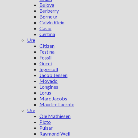
Bulova
Burberry
Børne ur
Calvin Klein
Casio
Certina
Ure
Citizen
Festina
Fossil
Gucci
Ingersoll
Jacob Jensen
Movado
Longines
Lorus
Marc Jacobs
Maurice Lacroix
Ure
Ole Mathiesen
Picto
Pulsar
Raymond Weil