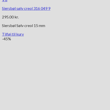
Siersbøl sølv creol 316 049 9
295.00
kr.
Siersbøl Sølv creol 15 mm
Tilføj til kurv
-45%