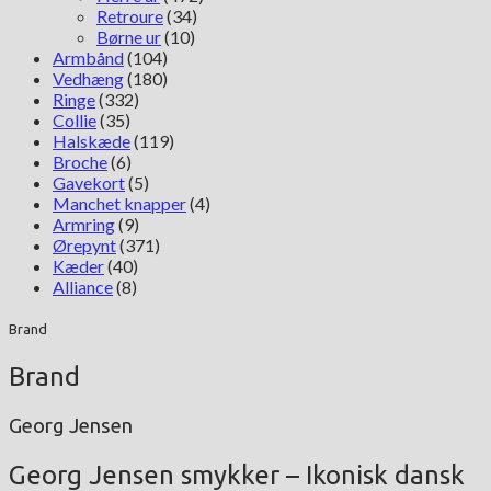
Retroure
(34)
Børne ur
(10)
Armbånd
(104)
Vedhæng
(180)
Ringe
(332)
Collie
(35)
Halskæde
(119)
Broche
(6)
Gavekort
(5)
Manchet knapper
(4)
Armring
(9)
Ørepynt
(371)
Kæder
(40)
Alliance
(8)
Brand
Brand
Georg Jensen
Georg Jensen smykker – Ikonisk dansk