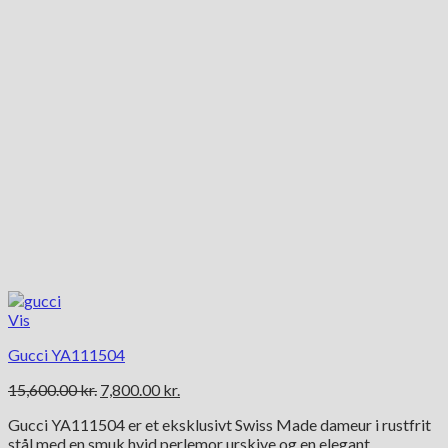
Vis
Gucci YA111504
Den
Den
15,600.00
kr.
7,800.00
kr.
oprindelige
aktuelle
Gucci YA111504 er et eksklusivt Swiss Made dameur i rustfrit
pris
pris
stål med en smuk hvid perlemor urskive og en elegant
var:
er: