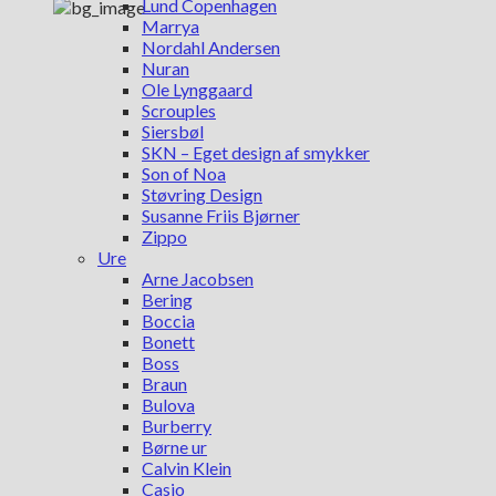
Lund Copenhagen
Marrya
Nordahl Andersen
Nuran
Ole Lynggaard
Scrouples
Siersbøl
SKN – Eget design af smykker
Son of Noa
Støvring Design
Susanne Friis Bjørner
Zippo
Ure
Arne Jacobsen
Bering
Boccia
Bonett
Boss
Braun
Bulova
Burberry
Børne ur
Calvin Klein
Casio