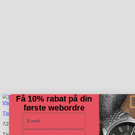
Få 10% rabat på din
Vis
første webordre
Tissot Powermatic 80 T0994071104800
E-mail
7,295.00
kr.
Navn
Tissot Powermatic 80 T0994071104800, herreur i stål med blå