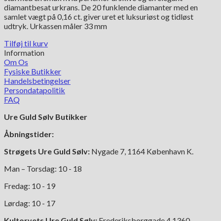
diamantbesat urkrans. De 20 funklende diamanter med en
15,600.00 kr..
7,800.00 kr..
samlet vægt på 0,16 ct. giver uret et luksuriøst og tidløst
udtryk. Urkassen måler 33 mm
Tilføj til kurv
Information
Om Os
Fysiske Butikker
Handelsbetingelser
Persondatapolitik
FAQ
Ure Guld Sølv Butikker
Åbningstider:
Strøgets Ure Guld Sølv:
Nygade 7, 1164 København K.
Man – Torsdag: 10 - 18
Fredag: 10 - 19
Lørdag: 10 - 17
Kultorvets Ure Guld Sølv:
Frederiksborggade 4,1360