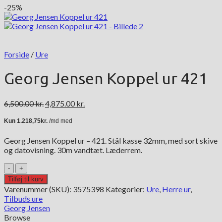
-25%
Forside
/
Ure
Georg Jensen Koppel ur 421
Den
Den
6,500.00
kr.
4,875.00
kr.
oprindelige
aktuelle
pris
pris
var:
er:
Georg Jensen Koppel ur – 421. Stål kasse 32mm, med sort skive
6,500.00 kr..
4,875.00 kr..
og datovisning. 30m vandtæt. Læderrem.
Georg
Jensen
Tilføj til kurv
Koppel
Varenummer (SKU):
3575398
Kategorier:
Ure
,
Herre ur
,
ur
Tilbuds ure
421
Georg Jensen
antal
Browse