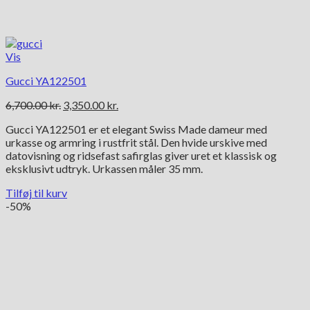
Vis
Gucci YA122501
Den
Den
6,700.00
kr.
3,350.00
kr.
oprindelige
aktuelle
Gucci YA122501 er et elegant Swiss Made dameur med
pris
pris
urkasse og armring i rustfrit stål. Den hvide urskive med
var:
er:
datovisning og ridsefast safirglas giver uret et klassisk og
6,700.00 kr..
3,350.00 kr..
eksklusivt udtryk. Urkassen måler 35 mm.
Tilføj til kurv
-50%