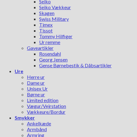
Seiko
Seiko Vækkeur
Skagen
Swiss Military
Timex
Tissot
Tommy Hilfiger
Ur remme
Gaveartikler
Rosendahl
Georg Jensen
Gense Børnebestik & Dåbsartikler
Ure
Herre ur
Dame ur
Unisex Ur
Børne ur
Limited edition
Vægur/Vejrstation
Vækkeure/Bordur
Smykker
Ankelkæde
Armbånd
Armring