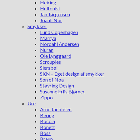
Heiring
Hultquist
Jan Jørgensen
Joanli Nor
Smykker
Lund Copenhagen
Marrya
Nordahl Andersen
Nuran
Ole Lynggaard
Scrouples
Siersbøl
SKN – Eget design af smykker
Son of Noa
Støvring Design
Susanne Friis Bjørner
Zippo
Ure
Arne Jacobsen
Bering
Boccia
Bonett
Boss
Braun