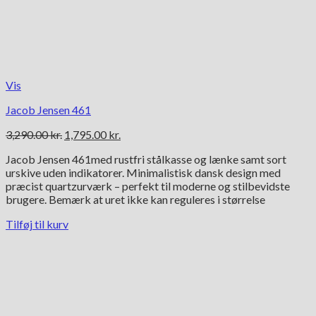
Vis
Jacob Jensen 461
Den
Den
3,290.00
kr.
1,795.00
kr.
oprindelige
aktuelle
Jacob Jensen 461med rustfri stålkasse og lænke samt sort
pris
pris
urskive uden indikatorer. Minimalistisk dansk design med
var:
er:
præcist quartzurværk – perfekt til moderne og stilbevidste
3,290.00 kr..
1,795.00 kr..
brugere. Bemærk at uret ikke kan reguleres i størrelse
Tilføj til kurv