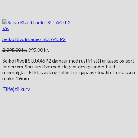
Vis
Seiko Rivoli Ladies SUJA45P2
Den
Den
2,395.00
kr.
995.00
kr.
oprindelige
aktuelle
Seiko Rivoli SUJA45P2 dameur med rustfri stål urkasse og sort
pris
pris
læderrem. Sort urskive med elegant design under buet
var:
er:
mineralglas. Et klassisk og tidløst ur i japansk kvalitet. urkassen
2,395.00 kr..
995.00 kr..
måler 19mm
Tilføj til kurv