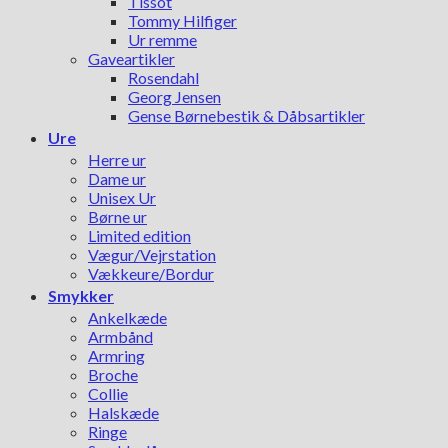
Tissot
Tommy Hilfiger
Ur remme
Gaveartikler
Rosendahl
Georg Jensen
Gense Børnebestik & Dåbsartikler
Ure
Herre ur
Dame ur
Unisex Ur
Børne ur
Limited edition
Vægur/Vejrstation
Vækkeure/Bordur
Smykker
Ankelkæde
Armbånd
Armring
Broche
Collie
Halskæde
Ringe