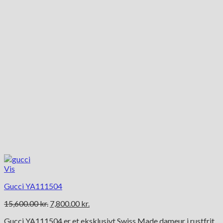
Vis
Gucci YA111504
Den
Den
15,600.00
kr.
7,800.00
kr.
oprindelige
aktuelle
Gucci YA111504 er et eksklusivt Swiss Made dameur i rustfrit
pris
pris