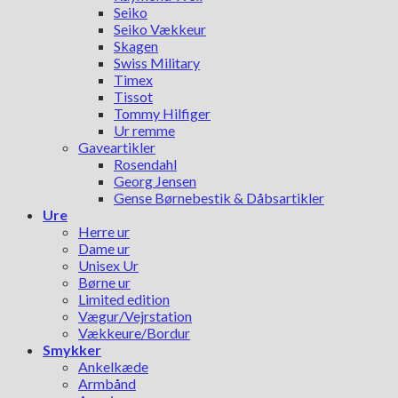
Seiko
Seiko Vækkeur
Skagen
Swiss Military
Timex
Tissot
Tommy Hilfiger
Ur remme
Gaveartikler
Rosendahl
Georg Jensen
Gense Børnebestik & Dåbsartikler
Ure
Herre ur
Dame ur
Unisex Ur
Børne ur
Limited edition
Vægur/Vejrstation
Vækkeure/Bordur
Smykker
Ankelkæde
Armbånd