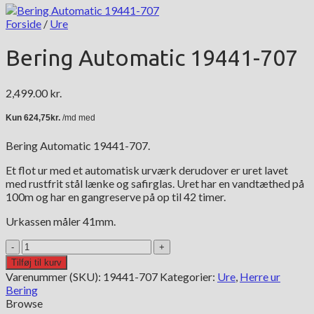
Forside
/
Ure
Bering Automatic 19441-707
2,499.00
kr.
Bering Automatic 19441-707.
Et flot ur med et automatisk urværk derudover er uret lavet
med rustfrit stål lænke og safirglas. Uret har en vandtæthed på
100m og har en gangreserve på op til 42 timer.
Urkassen måler 41mm.
Bering
Automatic
Tilføj til kurv
19441-
Varenummer (SKU):
19441-707
Kategorier:
Ure
,
Herre ur
707
Bering
antal
Browse