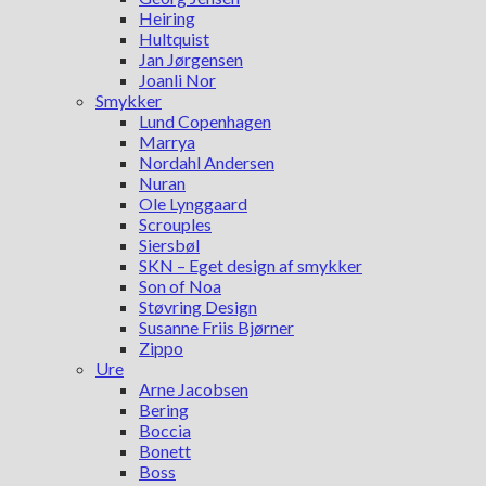
Heiring
Hultquist
Jan Jørgensen
Joanli Nor
Smykker
Lund Copenhagen
Marrya
Nordahl Andersen
Nuran
Ole Lynggaard
Scrouples
Siersbøl
SKN – Eget design af smykker
Son of Noa
Støvring Design
Susanne Friis Bjørner
Zippo
Ure
Arne Jacobsen
Bering
Boccia
Bonett
Boss