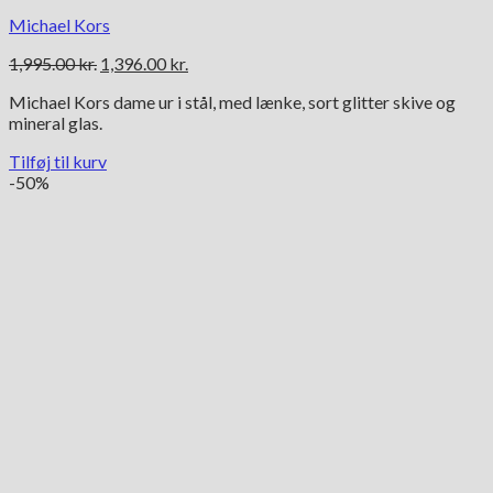
Michael Kors
Den
Den
1,995.00
kr.
1,396.00
kr.
oprindelige
aktuelle
Michael Kors dame ur i stål, med lænke, sort glitter skive og
pris
pris
mineral glas.
var:
er:
1,995.00 kr..
1,396.00 kr..
Tilføj til kurv
-50%