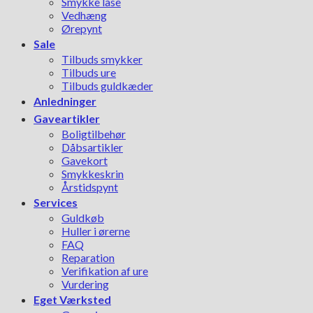
Smykke låse
Vedhæng
Ørepynt
Sale
Tilbuds smykker
Tilbuds ure
Tilbuds guldkæder
Anledninger
Gaveartikler
Boligtilbehør
Dåbsartikler
Gavekort
Smykkeskrin
Årstidspynt
Services
Guldkøb
Huller i ørerne
FAQ
Reparation
Verifikation af ure
Vurdering
Eget Værksted