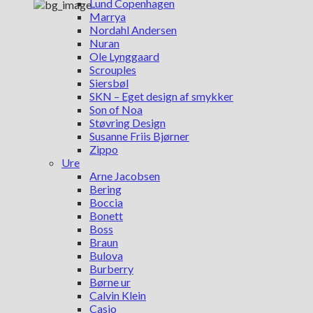
Lund Copenhagen
Marrya
Nordahl Andersen
Nuran
Ole Lynggaard
Scrouples
Siersbøl
SKN – Eget design af smykker
Son of Noa
Støvring Design
Susanne Friis Bjørner
Zippo
Ure
Arne Jacobsen
Bering
Boccia
Bonett
Boss
Braun
Bulova
Burberry
Børne ur
Calvin Klein
Casio