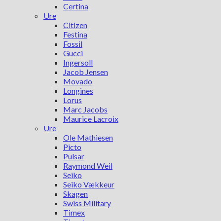
Certina
Ure
Citizen
Festina
Fossil
Gucci
Ingersoll
Jacob Jensen
Movado
Longines
Lorus
Marc Jacobs
Maurice Lacroix
Ure
Ole Mathiesen
Picto
Pulsar
Raymond Weil
Seiko
Seiko Vækkeur
Skagen
Swiss Military
Timex