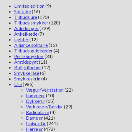
Limited edition
(9)
Solitaire
(16)
Tilbuds ure
(173)
Tilbuds smykker
(128)
Anledninger
(729)
Ankelkæde
(7)
Lighter
(12)
Alliance solitaire
(13)
Tilbuds guldkæder
(4)
Perle Smykker
(34)
Årstidspynt
(11)
Boligtilbehør
(12)
Smykke låse
(6)
Smykkeskrin
(4)
Ure
(983)
Vægur/Vejrstation
(22)
Lommeur
(10)
Dykkerur
(35)
Vækkeure/Bordur
(29)
Radioalarm
(4)
Dame ur
(421)
Unisex Ur
(241)
Herre ur
(472)