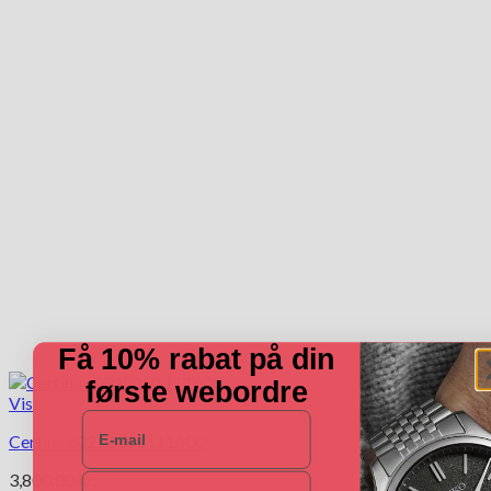
Få 10% rabat på din
første webordre
Vis
E-mail
Certina c0212101111600
3,800.00
kr.
Navn