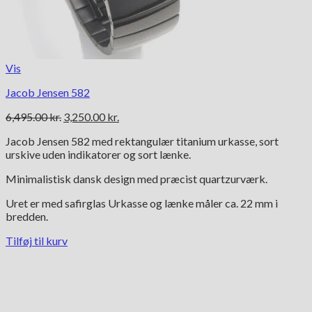
Vis
Jacob Jensen 582
Den
Den
6,495.00
kr.
3,250.00
kr.
oprindelige
aktuelle
Jacob Jensen 582 med rektangulær titanium urkasse, sort
pris
pris
urskive uden indikatorer og sort lænke.
var:
er:
6,495.00 kr..
3,250.00 kr..
Minimalistisk dansk design med præcist quartzurværk.
Uret er med safirglas Urkasse og lænke måler ca. 22 mm i
bredden.
Tilføj til kurv