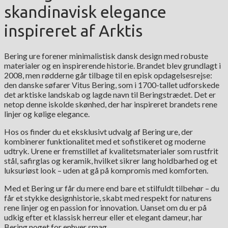
skandinavisk elegance
inspireret af Arktis
Bering ure forener minimalistisk dansk design med robuste
materialer og en inspirerende historie. Brandet blev grundlagt i
2008, men rødderne går tilbage til en episk opdagelsesrejse:
den danske søfarer Vitus Bering, som i 1700-tallet udforskede
det arktiske landskab og lagde navn til Beringstrædet. Det er
netop denne iskolde skønhed, der har inspireret brandets rene
linjer og kølige elegance.
Hos os finder du et eksklusivt udvalg af Bering ure, der
kombinerer funktionalitet med et sofistikeret og moderne
udtryk. Urene er fremstillet af kvalitetsmaterialer som rustfrit
stål, safirglas og keramik, hvilket sikrer lang holdbarhed og et
luksuriøst look – uden at gå på kompromis med komforten.
Med et Bering ur får du mere end bare et stilfuldt tilbehør – du
får et stykke designhistorie, skabt med respekt for naturens
rene linjer og en passion for innovation. Uanset om du er på
udkig efter et klassisk herreur eller et elegant dameur, har
Bering noget for enhver smag.