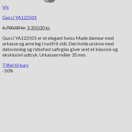
Vis
Gucci YA122501
Den
Den
6,700.00
kr.
3,350.00
kr.
oprindelige
aktuelle
Gucci YA122501 er et elegant Swiss Made dameur med
pris
pris
urkasse og armring i rustfrit stål. Den hvide urskive med
var:
er:
datovisning og ridsefast safirglas giver uret et klassisk og
6,700.00 kr..
3,350.00 kr..
eksklusivt udtryk. Urkassen måler 35 mm.
Tilføj til kurv
-50%