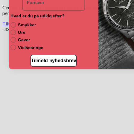
Certina DS dame ur i stål/hvid med safir glas, sten,
perlemorskive, dato samt lænke
Hvad er du på udkig efter?
Tilføj til kurv
Smykker
-33%
Ure
Gaver
Vielsesringe
Tilmeld nyhedsbrev