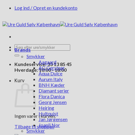
Fortsæt
Log ind / Opret en kundekonto
til
indhold
Søg
Brands
efter:
Smykker
Aagaard
Kundeservice: 33 13 85 45
AG Gerstner
Hverdage: 10:00 - 18:00
Aqua Dulce
Aurum Italy
Kurv
BNH Kæder
Diamant serier
Flora Danica
Georg Jensen
Heiring
Hultquist
Ingen varer i kurven.
Jan Jørgensen
Joanli Nor
Tilbage til shoppen
Smykker