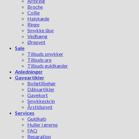
Armring
Broche
Collie
Halskæde
Ringe
Smykke låse
Vedhæng
Ørepynt
Sale
Tilbuds smykker
Tilbuds ure
Tilbuds guldkæder
Anledninger
Gaveartikler
Boligtilbehør
Dåbsartikler
Gavekort
Smykkeskrin
Årstidspynt
Services
Guldkøb
Huller i ørerne
FAQ
Reparation