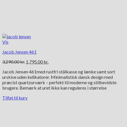
Vis
Jacob Jensen 461
Den
Den
3,290.00
kr.
1,795.00
kr.
oprindelige
aktuelle
Jacob Jensen 461med rustfri stålkasse og lænke samt sort
pris
pris
urskive uden indikatorer. Minimalistisk dansk design med
var:
er:
præcist quartzurværk – perfekt til moderne og stilbevidste
3,290.00 kr..
1,795.00 kr..
brugere. Bemærk at uret ikke kan reguleres i størrelse
Tilføj til kurv