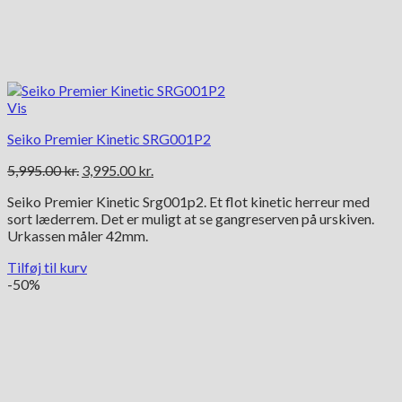
Vis
Seiko Premier Kinetic SRG001P2
Den
Den
5,995.00
kr.
3,995.00
kr.
oprindelige
aktuelle
Seiko Premier Kinetic Srg001p2. Et flot kinetic herreur med
pris
pris
sort læderrem. Det er muligt at se gangreserven på urskiven.
var:
er:
Urkassen måler 42mm.
5,995.00 kr..
3,995.00 kr..
Tilføj til kurv
-50%