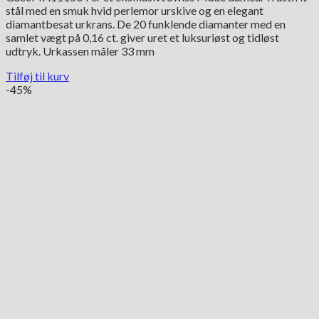
stål med en smuk hvid perlemor urskive og en elegant
var:
er:
diamantbesat urkrans. De 20 funklende diamanter med en
15,600.00 kr..
7,800.00 kr..
samlet vægt på 0,16 ct. giver uret et luksuriøst og tidløst
udtryk. Urkassen måler 33 mm
Tilføj til kurv
-45%