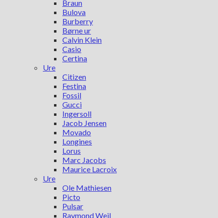
Braun
Bulova
Burberry
Børne ur
Calvin Klein
Casio
Certina
Ure
Citizen
Festina
Fossil
Gucci
Ingersoll
Jacob Jensen
Movado
Longines
Lorus
Marc Jacobs
Maurice Lacroix
Ure
Ole Mathiesen
Picto
Pulsar
Raymond Weil