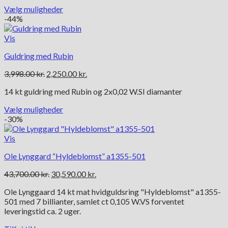
var:
er:
varesiden
Vælg muligheder
3,998.00 kr..
2,250.00 kr..
Dette
-44%
vare
har
Vis
flere
Guldring med Rubin
varianter.
Mulighederne
Den
Den
3,998.00
kr.
2,250.00
kr.
kan
oprindelige
aktuelle
vælges
14 kt guldring med Rubin og 2x0,02 W.SI diamanter
pris
pris
på
var:
er:
varesiden
Vælg muligheder
3,998.00 kr..
2,250.00 kr..
Dette
-30%
vare
har
Vis
flere
Ole Lynggard “Hyldeblomst” a1355-501
varianter.
Mulighederne
Den
Den
43,700.00
kr.
30,590.00
kr.
kan
oprindelige
aktuelle
vælges
Ole Lynggaard 14 kt mat hvidguldsring "Hyldeblomst" a1355-
pris
pris
på
501 med 7 billianter, samlet ct 0,105 W.VS forventet
var:
er:
varesiden
leveringstid ca. 2 uger.
43,700.00 kr..
30,590.00 kr..