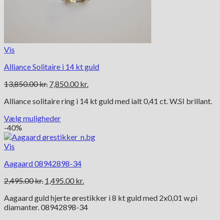
vælges
på
varesiden
Vis
Alliance Solitaire i 14 kt guld
Den
Den
13,850.00
kr.
7,850.00
kr.
oprindelige
aktuelle
Alliance solitaire ring i 14 kt guld med ialt 0,41 ct. W.SI brillant.
pris
pris
var:
er:
Vælg muligheder
13,850.00 kr..
7,850.00 kr..
Dette
-40%
vare
har
Vis
flere
Aagaard 08942898-34
varianter.
Mulighederne
Den
Den
2,495.00
kr.
1,495.00
kr.
kan
oprindelige
aktuelle
vælges
Aagaard guld hjerte ørestikker i 8 kt guld med 2x0,01 w.pi
pris
pris
på
diamanter. 08942898-34
var:
er:
varesiden
2,495.00 kr..
1,495.00 kr..