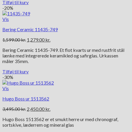
Tilføj til kurv
-20%
Vis
Bering Ceramic 11435-749
Den
Den
1,599.00
kr.
1,279.00
kr.
oprindelige
aktuelle
Bering Ceramic 11435-749. Et flot kvarts ur med rustfrit stål
pris
pris
lænke med integrerede keramikled og safirglas. Urkassen
var:
er:
måler 35mm.
1,599.00 kr..
1,279.00 kr..
Tilføj til kurv
-30%
Vis
Hugo Boss ur 1513562
Den
Den
3,495.00
kr.
2,450.00
kr.
oprindelige
aktuelle
Hugo Boss 1513562 er et smukt herre ur med chronograf,
pris
pris
sortskive, læderrem og mineral glas
var:
er:
3,495.00 kr..
2,450.00 kr..