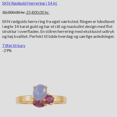
SKN Rødguld Herrering i 14 kt
Den
Den
32,000.00
kr.
25,800.00
kr.
oprindelige
aktuelle
SKN rødgulds herre ring fra eget værksted. Ringen er håndlavet
pris
pris
i ægte 14 karat guld og har et råt og maskulint design med flot
var:
er:
struktur i overfladen. En stilren herrering med eksklusivt udtryk
32,000.00 kr..
25,800.00 kr..
og høj kvalitet. Perfekt til både hverdag og særlige anledninger.
Tilføj til kurv
-29%