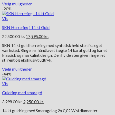
Vælg muligheder
Dette
-20%
vare
har
Vis
flere
SKN Herrering i 14 kt Guld
varianter.
Mulighederne
Den
Den
22,500.00
kr.
17,995.00
kr.
kan
oprindelige
aktuelle
vælges
SKN 14 kt guld herrering med syntetisk hvid sten fra eget
pris
pris
på
værksted. Ringen er håndlavet i ægte 14 karat guld og har et
var:
er:
varesiden
klassisk og maskulint design. Den hvide sten giver ringen et
22,500.00 kr..
17,995.00 kr..
stilrent og eksklusivt udtryk.
Vælg muligheder
Dette
-44%
vare
har
Vis
flere
Guldring med smaragd
varianter.
Mulighederne
Den
Den
3,998.00
kr.
2,250.00
kr.
kan
oprindelige
aktuelle
vælges
14 kt guldring med Smaragd og 2x 0,02 W.si diamanter.
pris
pris
på