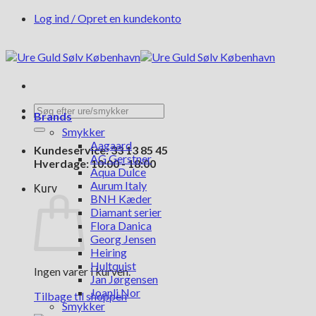
Fortsæt
Log ind / Opret en kundekonto
til
indhold
Søg
Brands
efter:
Smykker
Aagaard
Kundeservice: 33 13 85 45
AG Gerstner
Hverdage: 10:00 - 18:00
Aqua Dulce
Aurum Italy
Kurv
BNH Kæder
Diamant serier
Flora Danica
Georg Jensen
Heiring
Hultquist
Ingen varer i kurven.
Jan Jørgensen
Joanli Nor
Tilbage til shoppen
Smykker