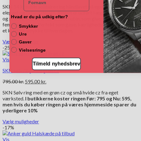
oprindelige
aktuelle
vælges
SKN 14 kt rubin solitaire ring håndlavet på eget værksted i
pris
pris
på
elegant og tidløst design. Ringen er udført i ægte 14 karat guld
var:
er:
varesiden
Hvad er du på udkig efter?
og prydet med en smuk 0,15ct rubin, som giver et eksklusivt og
6,980.00 kr..
3,950.00 kr..
feminint udtryk. Perfekt som gave, kærlighedssymbol eller som
Smykker
et klassisk smykke til hverdagen.
Ure
Vælg muligheder
Gaver
Dette
-25%
Vielsesringe
vare
har
Vis
Tilmeld nyhedsbrev
flere
SKN sølv ring med grøn cz
varianter.
Mulighederne
Den
Den
795.00
kr.
595.00
kr.
kan
oprindelige
aktuelle
vælges
SKN Sølv ring med en grøn cz og små hvide cz fra eget
pris
pris
på
værksted.
I butikkerne koster ringen Før: 795 og Nu: 595,
var:
er:
varesiden
men hvis du køber ringen på væres hjemmeside sparer du
795.00 kr..
595.00 kr..
yderligere 10%
Vælg muligheder
Dette
-17%
vare
har
Vis