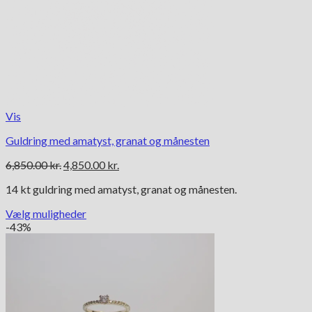
Vis
Guldring med amatyst, granat og månesten
Den
Den
6,850.00
kr.
4,850.00
kr.
oprindelige
aktuelle
14 kt guldring med amatyst, granat og månesten.
pris
pris
var:
er:
Vælg muligheder
6,850.00 kr..
4,850.00 kr..
Dette
-43%
vare
har
flere
varianter.
Mulighederne
kan