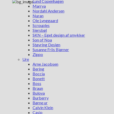
Lund Copenhagen
Marrya
Nordahl Andersen
Nuran
Ole Lynggaard
Scrouples
Siersbøl
SKN – Eget design af smykker
Son of Noa
Støvring Design
Susanne Friis Bjørner
Zippo
Ure
Arne Jacobsen
Bering
Boccia
Bonett
Boss
Braun
Bulova
Burberry
Børne ur
Calvin Klein
Casio