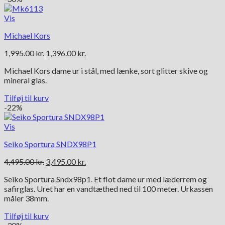
Vis
Michael Kors
Den
Den
1,995.00
kr.
1,396.00
kr.
oprindelige
aktuelle
Michael Kors dame ur i stål, med lænke, sort glitter skive og
pris
pris
mineral glas.
var:
er:
1,995.00 kr..
1,396.00 kr..
Tilføj til kurv
-22%
Vis
Seiko Sportura SNDX98P1
Den
Den
4,495.00
kr.
3,495.00
kr.
oprindelige
aktuelle
Seiko Sportura Sndx98p1. Et flot dame ur med læderrem og
pris
pris
safirglas. Uret har en vandtæthed ned til 100 meter. Urkassen
var:
er:
måler 38mm.
4,495.00 kr..
3,495.00 kr..
Tilføj til kurv