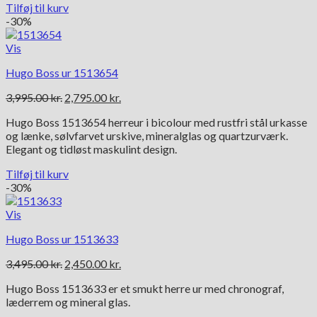
Tilføj til kurv
-30%
Vis
Hugo Boss ur 1513654
Den
Den
3,995.00
kr.
2,795.00
kr.
oprindelige
aktuelle
Hugo Boss 1513654 herreur i bicolour med rustfri stål urkasse
pris
pris
og lænke, sølvfarvet urskive, mineralglas og quartzurværk.
var:
er:
Elegant og tidløst maskulint design.
3,995.00 kr..
2,795.00 kr..
Tilføj til kurv
-30%
Vis
Hugo Boss ur 1513633
Den
Den
3,495.00
kr.
2,450.00
kr.
oprindelige
aktuelle
Hugo Boss 1513633 er et smukt herre ur med chronograf,
pris
pris
læderrem og mineral glas.
var:
er:
3,495.00 kr..
2,450.00 kr..