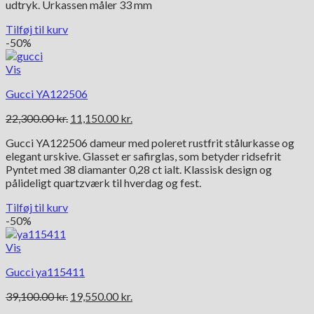
udtryk. Urkassen måler 33 mm
Tilføj til kurv
-50%
Vis
Gucci YA122506
Den
Den
22,300.00
kr.
11,150.00
kr.
oprindelige
aktuelle
Gucci YA122506 dameur med poleret rustfrit stålurkasse og
pris
pris
elegant urskive. Glasset er safirglas, som betyder ridsefrit
var:
er:
Pyntet med 38 diamanter 0,28 ct ialt. Klassisk design og
22,300.00 kr..
11,150.00 kr..
pålideligt quartzværk til hverdag og fest.
Tilføj til kurv
-50%
Vis
Gucci ya115411
Den
Den
39,100.00
kr.
19,550.00
kr.
oprindelige
aktuelle