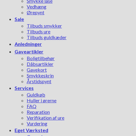
Smykke låse
Vedhæng
Ørepynt
Sale
Tilbuds smykker
Tilbuds ure
Tilbuds guldkæder
Anledninger
Gaveartikler
Boligtilbehør
Dåbsartikler
Gavekort
Smykkeskrin
Årstidspynt
Services
Guldkøb
Huller i ørerne
FAQ
Reparation
Verifikation af ure
Vurdering
Eget Værksted