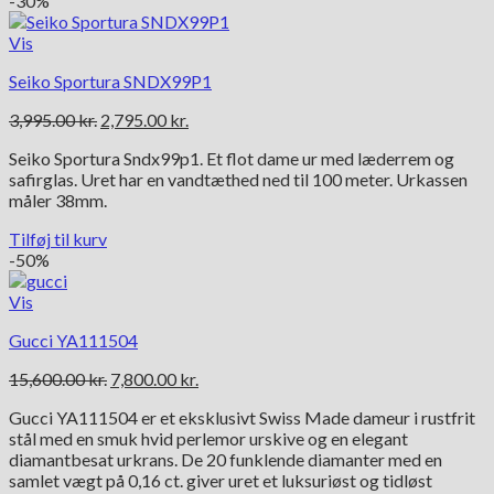
-30%
Vis
Seiko Sportura SNDX99P1
Den
Den
3,995.00
kr.
2,795.00
kr.
oprindelige
aktuelle
Seiko Sportura Sndx99p1. Et flot dame ur med læderrem og
pris
pris
safirglas. Uret har en vandtæthed ned til 100 meter. Urkassen
var:
er:
måler 38mm.
3,995.00 kr..
2,795.00 kr..
Tilføj til kurv
-50%
Vis
Gucci YA111504
Den
Den
15,600.00
kr.
7,800.00
kr.
oprindelige
aktuelle
Gucci YA111504 er et eksklusivt Swiss Made dameur i rustfrit
pris
pris
stål med en smuk hvid perlemor urskive og en elegant
var:
er:
diamantbesat urkrans. De 20 funklende diamanter med en
15,600.00 kr..
7,800.00 kr..
samlet vægt på 0,16 ct. giver uret et luksuriøst og tidløst