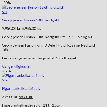
Dette
-30%
vare
har
Vis
flere
Georg jensen Fusion 18kt. hvidguld
varianter.
Mulighederne
Den
Den
9,950.00
kr.
6,965.00
kr.
kan
oprindelige
aktuelle
vælges
Georg jensen Fusion 18kt. hvidguld. Str. 54, 55, 57 og 64
pris
pris
på
var:
er:
varesiden
Georg Jensen Fusion Ring 3 Dele I Hvid, Rosa og Rødguld i
9,950.00 kr..
6,965.00 kr..
18kt.
Fusion ringene der er designet af Nina Koppel.
Vælg muligheder
Dette
-67%
vare
har
Vis
flere
Figaro ankelkæde i sølv
varianter.
Mulighederne
Den
Den
295.00
kr.
98.00
kr.
kan
oprindelige
aktuelle
vælges
Figaro ankelkæde i sølv i 21 til 25cm.
pris
pris
på