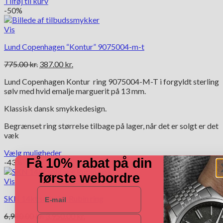
Tilføj til kurv
-50%
Vis
Lund Copenhagen “Kontur” 9075004-m-t
Den
Den
775.00
kr.
387.00
kr.
oprindelige
aktuelle
Lund Copenhagen Kontur ring 9075004-M-T i forgyldt sterling
pris
pris
sølv med hvid emalje marguerit på 13 mm.
var:
er:
775.00 kr..
387.00 kr..
Klassisk dansk smykkedesign.
Begrænset ring størrelse tilbage på lager, når det er solgt er det
væk
Vælg muligheder
Få 10% rabat på din
Dette
-43%
vare
første webordre
har
Vis
flere
E-mail
SKN 14kt solitaire Rubin ring
varianter.
Mulighederne
Den
Den
6,980.00
kr.
3,950.00
kr.
Navn
kan