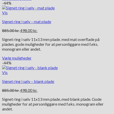
Dette
-44%
vare
har
Vis
flere
Signet ring i sølv – mat plade
varianter.
Mulighederne
Den
Den
885.00
kr.
498.00
kr.
kan
oprindelige
aktuelle
vælges
Signet ring i sølv 11x13 mm plade. med mat overflade på
pris
pris
på
pladen. gode muligheder for at personliggøre med f.eks.
var:
er:
varesiden
monogram eller andet.
885.00 kr..
498.00 kr..
Vælg muligheder
Dette
-44%
vare
har
Vis
flere
Signet ring i sølv – blank plade
varianter.
Mulighederne
Den
Den
885.00
kr.
498.00
kr.
kan
oprindelige
aktuelle
vælges
Signet ring i sølv 11x13 mm plade, med blank plade. Gode
pris
pris
på
muligheder for at personliggøre med f.eks. monogram eller
var:
er:
varesiden
andet.
885.00 kr..
498.00 kr..