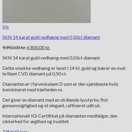
Vis
SKN 14 karat guld vedhæng med 0,50ct diamant
Den
Den
9,950.00
kr.
6,800.00
kr.
oprindelige
aktuelle
SKN 14 karat guld vedhæng med 0,50ct diamant
pris
pris
var:
er:
Dette smukke vedhæng er lavet i 14 kt. guld og bærer en oval
9,950.00 kr..
6,800.00 kr..
brillant CVD diamant på 0,50 ct.
Diamanten er i farveskalaen D som er den sjældneste hvid,
kombineret med klarheden vs.
Det giver en diamant med en strålende lysstyrke, flot
gennemsigtighed og et elegant, raffineret udtryk.
Internationalt IGI Certifikat på diamanten medfølger, den
sikkerhed for ægthed og kvalitet
Tilføj til kurv