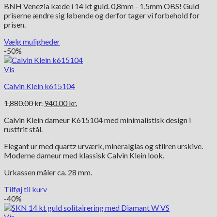
vælges
BNH Venezia kæde i 14 kt guld. 0,8mm - 1,5mm OBS! Guld
til
på
priserne ændre sig løbende og derfor tager vi forbehold for
6,262.00 kr.
varesiden
prisen.
Vælg muligheder
Dette
-50%
vare
har
Vis
flere
Calvin Klein k615104
varianter.
Mulighederne
Den
Den
1,880.00
kr.
940.00
kr.
kan
oprindelige
aktuelle
vælges
Calvin Klein dameur K615104 med minimalistisk design i
pris
pris
på
rustfrit stål.
var:
er:
varesiden
1,880.00 kr..
940.00 kr..
Elegant ur med quartz urværk, mineralglas og stilren urskive.
Moderne dameur med klassisk Calvin Klein look.
Urkassen måler ca. 28 mm.
Tilføj til kurv
-40%
Vis