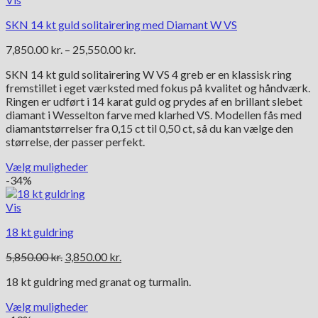
SKN 14 kt guld solitairering med Diamant W VS
Prisinterval:
7,850.00
kr.
–
25,550.00
kr.
7,850.00 kr.
SKN 14 kt guld solitairering W VS 4 greb er en klassisk ring
til
fremstillet i eget værksted med fokus på kvalitet og håndværk.
25,550.00 kr.
Ringen er udført i 14 karat guld og prydes af en brillant slebet
diamant i Wesselton farve med klarhed VS. Modellen fås med
diamantstørrelser fra 0,15 ct til 0,50 ct, så du kan vælge den
størrelse, der passer perfekt.
Vælg muligheder
Dette
-34%
vare
har
Vis
flere
18 kt guldring
varianter.
Mulighederne
Den
Den
5,850.00
kr.
3,850.00
kr.
kan
oprindelige
aktuelle
vælges
18 kt guldring med granat og turmalin.
pris
pris
på
var:
er:
varesiden
Vælg muligheder
5,850.00 kr..
3,850.00 kr..