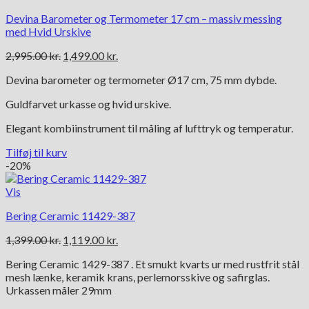
Devina Barometer og Termometer 17 cm – massiv messing
med Hvid Urskive
Den
Den
2,995.00
kr.
1,499.00
kr.
oprindelige
aktuelle
Devina barometer og termometer Ø17 cm, 75 mm dybde.
pris
pris
var:
er:
Guldfarvet urkasse og hvid urskive.
2,995.00 kr..
1,499.00 kr..
Elegant kombiinstrument til måling af lufttryk og temperatur.
Tilføj til kurv
-20%
Vis
Bering Ceramic 11429-387
Den
Den
1,399.00
kr.
1,119.00
kr.
oprindelige
aktuelle
Bering Ceramic 1429-387 . Et smukt kvarts ur med rustfrit stål
pris
pris
mesh lænke, keramik krans, perlemorsskive og safirglas.
var:
er:
Urkassen måler 29mm
1,399.00 kr..
1,119.00 kr..