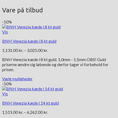
Vare på tilbud
-50%
Vis
BNH Venezia kæde i 8 kt guld
Prisinterval:
1,131.00
kr.
–
3,025.00
kr.
1,131.00 kr.
BNH Venezia kæde i 8 kt guld. 1,0mm - 1,5mm OBS! Guld
til
priserne ændre sig løbende og derfor tager vi forbehold for
3,025.00 kr.
prisen.
Vælg muligheder
Dette
-50%
vare
har
Vis
flere
BNH Venezia kæde i 14 kt guld
varianter.
Mulighederne
Prisinterval:
1,515.00
kr.
–
6,262.00
kr.
kan
1,515.00 kr.