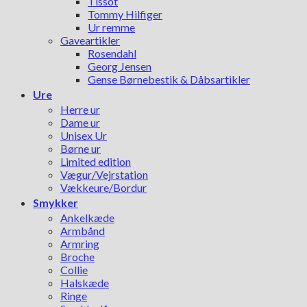
Tissot
Tommy Hilfiger
Ur remme
Gaveartikler
Rosendahl
Georg Jensen
Gense Børnebestik & Dåbsartikler
Ure
Herre ur
Dame ur
Unisex Ur
Børne ur
Limited edition
Vægur/Vejrstation
Vækkeure/Bordur
Smykker
Ankelkæde
Armbånd
Armring
Broche
Collie
Halskæde
Ringe