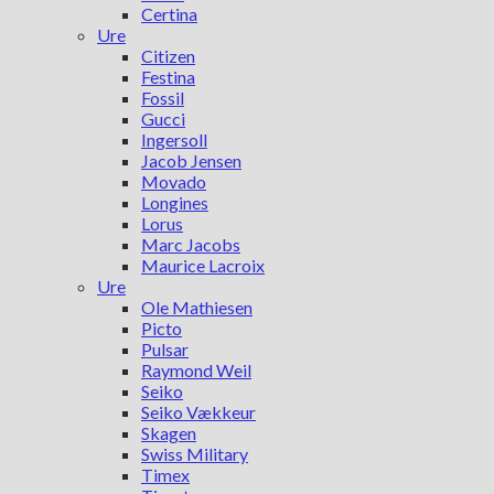
Certina
Ure
Citizen
Festina
Fossil
Gucci
Ingersoll
Jacob Jensen
Movado
Longines
Lorus
Marc Jacobs
Maurice Lacroix
Ure
Ole Mathiesen
Picto
Pulsar
Raymond Weil
Seiko
Seiko Vækkeur
Skagen
Swiss Military
Timex