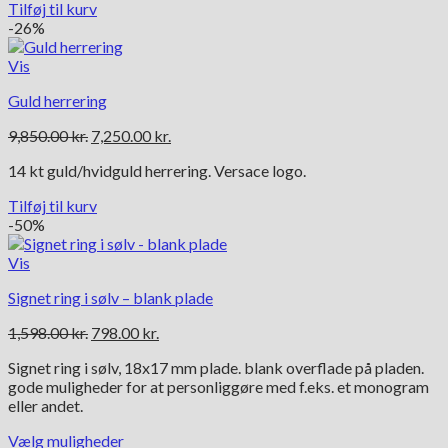
Tilføj til kurv
-26%
Vis
Guld herrering
Den
Den
9,850.00
kr.
7,250.00
kr.
oprindelige
aktuelle
14 kt guld/hvidguld herrering. Versace logo.
pris
pris
var:
er:
Tilføj til kurv
9,850.00 kr..
7,250.00 kr..
-50%
Vis
Signet ring i sølv – blank plade
Den
Den
1,598.00
kr.
798.00
kr.
oprindelige
aktuelle
Signet ring i sølv, 18x17 mm plade. blank overflade på pladen.
pris
pris
gode muligheder for at personliggøre med f.eks. et monogram
var:
er:
eller andet.
1,598.00 kr..
798.00 kr..
Vælg muligheder