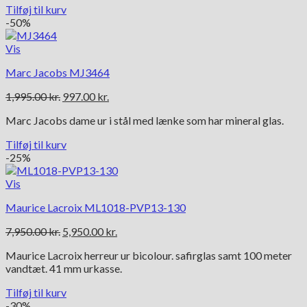
Tilføj til kurv
-50%
Vis
Marc Jacobs MJ3464
Den
Den
1,995.00
kr.
997.00
kr.
oprindelige
aktuelle
Marc Jacobs dame ur i stål med lænke som har mineral glas.
pris
pris
var:
er:
Tilføj til kurv
1,995.00 kr..
997.00 kr..
-25%
Vis
Maurice Lacroix ML1018-PVP13-130
Den
Den
7,950.00
kr.
5,950.00
kr.
oprindelige
aktuelle
Maurice Lacroix herreur ur bicolour. safirglas samt 100 meter
pris
pris
vandtæt. 41 mm urkasse.
var:
er:
7,950.00 kr..
5,950.00 kr..
Tilføj til kurv
-30%