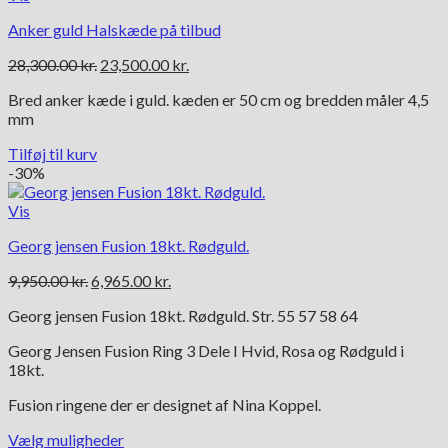
flere
Anker guld Halskæde på tilbud
varianter.
Mulighederne
Den
Den
28,300.00
kr.
23,500.00
kr.
kan
oprindelige
aktuelle
vælges
Bred anker kæde i guld. kæden er 50 cm og bredden måler 4,5
pris
pris
på
mm
var:
er:
varesiden
28,300.00 kr..
23,500.00 kr..
Tilføj til kurv
-30%
Vis
Georg jensen Fusion 18kt. Rødguld.
Den
Den
9,950.00
kr.
6,965.00
kr.
oprindelige
aktuelle
Georg jensen Fusion 18kt. Rødguld. Str. 55 57 58 64
pris
pris
var:
er:
Georg Jensen Fusion Ring 3 Dele I Hvid, Rosa og Rødguld i
9,950.00 kr..
6,965.00 kr..
18kt.
Fusion ringene der er designet af Nina Koppel.
Vælg muligheder