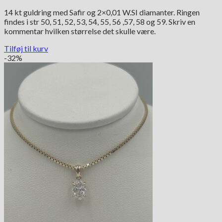
oprindelige
aktuelle
14 kt guldring med Safir og 2×0,01 W.SI diamanter. Ringen
pris
pris
findes i str 50, 51, 52, 53, 54, 55, 56 ,57, 58 og 59. Skriv en
var:
er:
kommentar hvilken størrelse det skulle være.
3,998.00 kr..
2,250.00 kr..
Tilføj til kurv
-32%