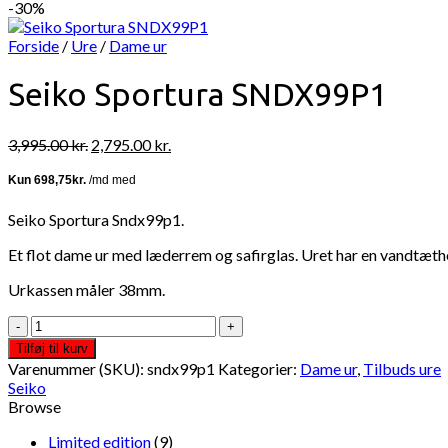
-30%
Forside
/
Ure
/
Dame ur
Seiko Sportura SNDX99P1
Den
Den
3,995.00
kr.
2,795.00
kr.
oprindelige
aktuelle
pris
pris
var:
er:
Seiko Sportura Sndx99p1.
3,995.00 kr..
2,795.00 kr..
Et flot dame ur med læderrem og safirglas. Uret har en vandtæthe
Urkassen måler 38mm.
Seiko
Sportura
Tilføj til kurv
SNDX99P1
Varenummer (SKU):
sndx99p1
Kategorier:
Dame ur
,
Tilbuds ure
antal
Seiko
Browse
Limited edition
(9)