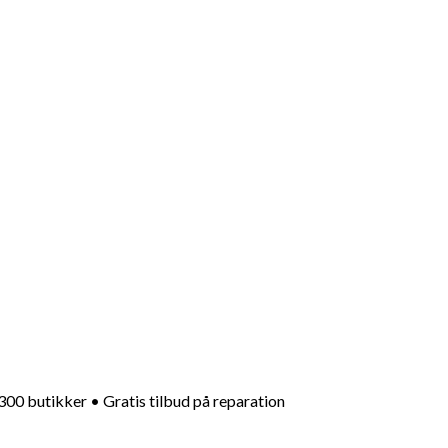
ad er du på udkig efter?
Smykker
Ure
Gaver
Vielsesringe
Tilmeld nyhedsbrev
+300 butikker • Gratis tilbud på reparation