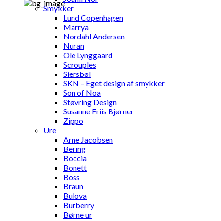
Smykker
Lund Copenhagen
Marrya
Nordahl Andersen
Nuran
Ole Lynggaard
Scrouples
Siersbøl
SKN – Eget design af smykker
Son of Noa
Støvring Design
Susanne Friis Bjørner
Zippo
Ure
Arne Jacobsen
Bering
Boccia
Bonett
Boss
Braun
Bulova
Burberry
Børne ur