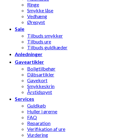
Ringe
Smykke låse
Vedhæng
Ørepynt
Sale
Tilbuds smykker
Tilbuds ure
Tilbuds guldkæder
Anledninger
Gaveartikler
Boligtilbehør
Dåbsartikler
Gavekort
Smykkeskrin
Årstidspynt
Services
Guldkøb
Huller i ørerne
FAQ
Reparation
Verifikation af ure
Vurdering