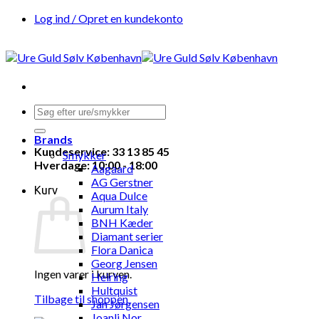
Fortsæt
Log ind / Opret en kundekonto
til
indhold
Søg
efter:
Brands
Kundeservice: 33 13 85 45
Smykker
Hverdage: 10:00 - 18:00
Aagaard
AG Gerstner
Kurv
Aqua Dulce
Aurum Italy
BNH Kæder
Diamant serier
Flora Danica
Georg Jensen
Ingen varer i kurven.
Heiring
Hultquist
Tilbage til shoppen
Jan Jørgensen
Joanli Nor