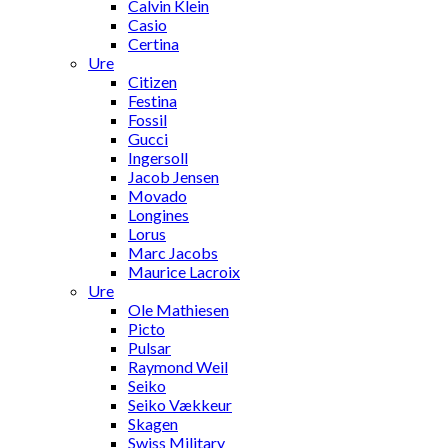
Calvin Klein
Casio
Certina
Ure
Citizen
Festina
Fossil
Gucci
Ingersoll
Jacob Jensen
Movado
Longines
Lorus
Marc Jacobs
Maurice Lacroix
Ure
Ole Mathiesen
Picto
Pulsar
Raymond Weil
Seiko
Seiko Vækkeur
Skagen
Swiss Military