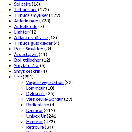
Solitaire
(16)
Tilbuds ure
(172)
Tilbuds smykker
(129)
Anledninger
(728)
Ankelkæde
(7)
Lighter
(12)
Alliance solitaire
(13)
Tilbuds guldkæder
(4)
Perle Smykker
(34)
Årstidspynt
(11)
Boligtilbehør
(12)
Smykke låse
(6)
Smykkeskrin
(4)
Ure
(981)
Vægur/Vejrstation
(22)
Lommeur
(10)
Dykkerur
(35)
Vækkeure/Bordur
(29)
Radioalarm
(4)
Dame ur
(419)
Unisex Ur
(241)
Herre ur
(472)
Retroure
(34)