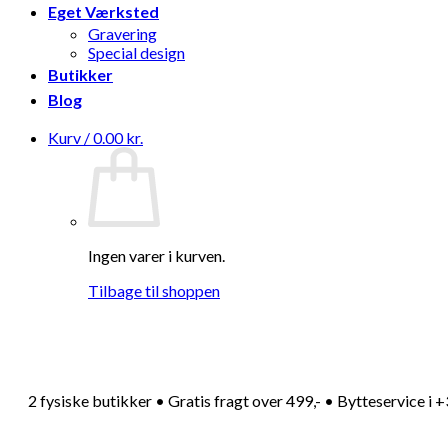
Hv
Eget Værksted
Gravering
Special design
Butikker
Blog
Kurv /
0.00
kr.
Ingen varer i kurven.
Tilbage til shoppen
2 fysiske butikker • Gratis fragt over 499,- • Bytteservice i 