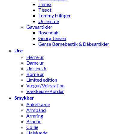
Timex
Tissot
Tommy Hilfiger
Ur remme
Gaveartikler
Rosendahl
Georg Jensen
Gense Børnebestik & Dåbsartikler
Ure
Herre ur
Dame ur
Unisex Ur
Børne ur
Limited edition
Vægur/Vejrstation
Vækkeure/Bordur
Smykker
Ankelkæde
Armbånd
Armring
Broche
Collie
Halskæde