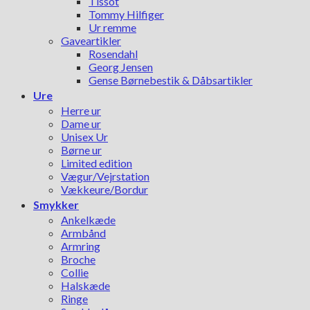
Tissot
Tommy Hilfiger
Ur remme
Gaveartikler
Rosendahl
Georg Jensen
Gense Børnebestik & Dåbsartikler
Ure
Herre ur
Dame ur
Unisex Ur
Børne ur
Limited edition
Vægur/Vejrstation
Vækkeure/Bordur
Smykker
Ankelkæde
Armbånd
Armring
Broche
Collie
Halskæde
Ringe