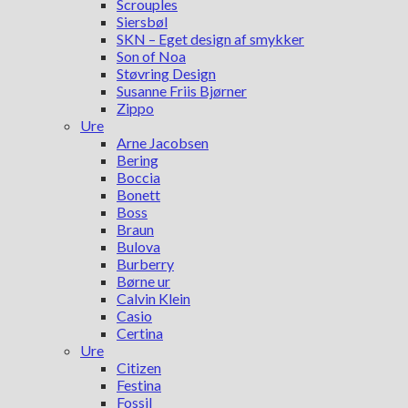
Scrouples
Siersbøl
SKN – Eget design af smykker
Son of Noa
Støvring Design
Susanne Friis Bjørner
Zippo
Ure
Arne Jacobsen
Bering
Boccia
Bonett
Boss
Braun
Bulova
Burberry
Børne ur
Calvin Klein
Casio
Certina
Ure
Citizen
Festina
Fossil