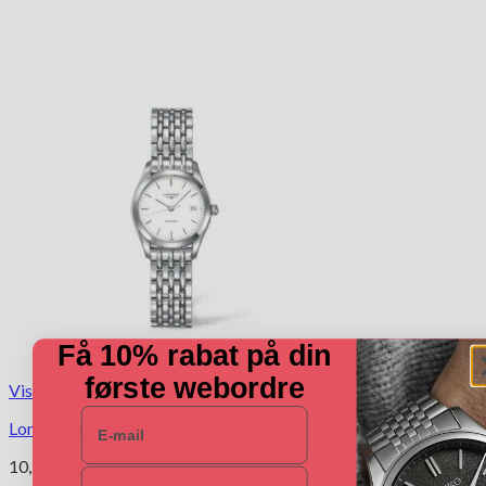
Få 10% rabat på din
første webordre
Vis
E-mail
Longines L43984126
10,150.00
kr.
Navn