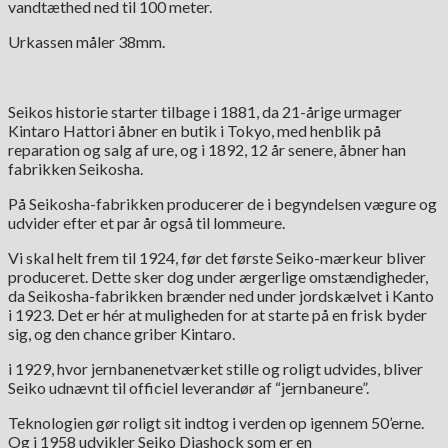
vandtæthed ned til 100 meter.
Urkassen måler 38mm.
Seikos historie starter tilbage i 1881, da 21-årige urmager
Kintaro Hattori åbner en butik i Tokyo, med henblik på
reparation og salg af ure, og i 1892, 12 år senere, åbner han
fabrikken Seikosha.
På Seikosha-fabrikken producerer de i begyndelsen vægure og
udvider efter et par år også til lommeure.
Vi skal helt frem til 1924, før det første Seiko-mærkeur bliver
produceret. Dette sker dog under ærgerlige omstændigheder,
da Seikosha-fabrikken brænder ned under jordskælvet i Kanto
i 1923. Det er hér at muligheden for at starte på en frisk byder
sig, og den chance griber Kintaro.
i 1929, hvor jernbanenetværket stille og roligt udvides, bliver
Seiko udnævnt til officiel leverandør af “jernbaneure”.
Teknologien gør roligt sit indtog i verden op igennem 50’erne.
Og i 1958 udvikler Seiko Diashock som er en