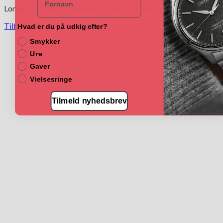
Longines L43984126 dame ur i stål. Safir glas
Tilføj til kurv
Hvad er du på udkig efter?
Smykker
Ure
Gaver
Vielsesringe
Tilmeld nyhedsbrev