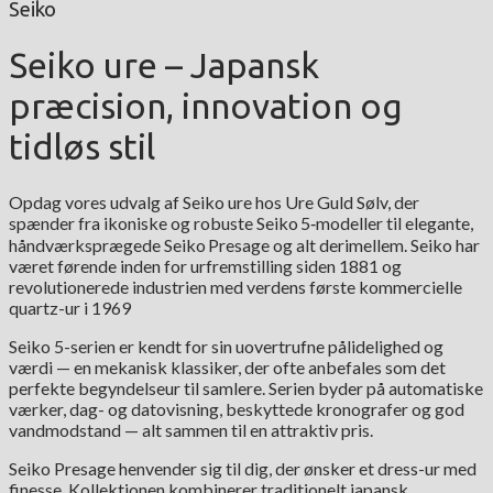
Seiko
Seiko ure – Japansk
præcision, innovation og
tidløs stil
Opdag vores udvalg af Seiko ure hos Ure Guld Sølv, der
spænder fra ikoniske og robuste Seiko 5‑modeller til elegante,
håndværksprægede Seiko Presage og alt derimellem. Seiko har
været førende inden for urfremstilling siden 1881 og
revolutionerede industrien med verdens første kommercielle
quartz-ur i 1969
Seiko 5-serien er kendt for sin uovertrufne pålidelighed og
værdi — en mekanisk klassiker, der ofte anbefales som det
perfekte begyndelseur til samlere. Serien byder på automatiske
værker, dag- og datovisning, beskyttede kronografer og god
vandmodstand — alt sammen til en attraktiv pris.
Seiko Presage henvender sig til dig, der ønsker et dress-ur med
finesse. Kollektionen kombinerer traditionelt japansk