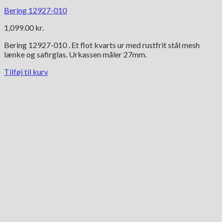
Bering 12927-010
1,099.00
kr.
Bering 12927-010 . Et flot kvarts ur med rustfrit stål mesh
lænke og safirglas. Urkassen måler 27mm.
Tilføj til kurv