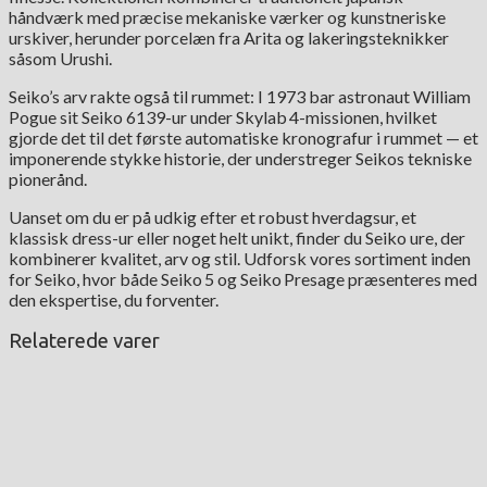
håndværk med præcise mekaniske værker og kunstneriske
urskiver, herunder porcelæn fra Arita og lakeringsteknikker
såsom Urushi.
Seiko’s arv rakte også til rummet: I 1973 bar astronaut William
Pogue sit Seiko 6139-ur under Skylab 4-missionen, hvilket
gjorde det til det første automatiske kronografur i rummet — et
imponerende stykke historie, der understreger Seikos tekniske
pionerånd.
Uanset om du er på udkig efter et robust hverdagsur, et
klassisk dress-ur eller noget helt unikt, finder du Seiko ure, der
kombinerer kvalitet, arv og stil. Udforsk vores sortiment inden
for Seiko, hvor både Seiko 5 og Seiko Presage præsenteres med
den ekspertise, du forventer.
Relaterede varer