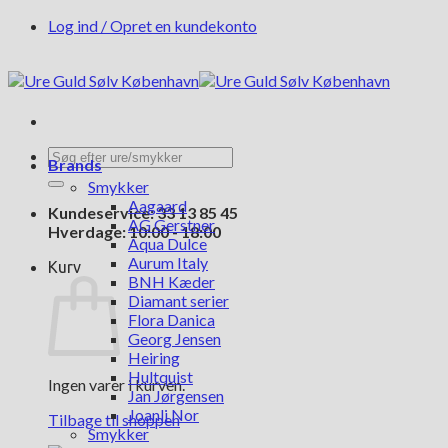
Fortsæt
Log ind / Opret en kundekonto
til
indhold
Søg
Brands
efter:
Smykker
Aagaard
Kundeservice: 33 13 85 45
AG Gerstner
Hverdage: 10:00 - 18:00
Aqua Dulce
Aurum Italy
Kurv
BNH Kæder
Diamant serier
Flora Danica
Georg Jensen
Heiring
Hultquist
Ingen varer i kurven.
Jan Jørgensen
Joanli Nor
Tilbage til shoppen
Smykker