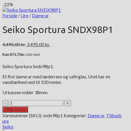
-22%
Forside
/
Ure
/
Dame ur
Seiko Sportura SNDX98P1
Den
Den
4,495.00
kr.
3,495.00
kr.
oprindelige
aktuelle
pris
pris
var:
er:
Seiko Sportura Sndx98p1.
4,495.00 kr..
3,495.00 kr..
Et flot dame ur med læderrem og safirglas. Uret har en
vandtæthed ned til 100 meter.
Urkassen måler 38mm.
Seiko
Sportura
Tilføj til kurv
SNDX98P1
Varenummer (SKU):
sndx98p1
Kategorier:
Dame ur
,
Tilbuds
antal
ure
Seiko