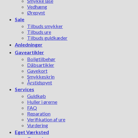
Smykke låse
Vedhæng
Ørepynt
Sale
Tilbuds smykker
Tilbuds ure
Tilbuds guldkæder
Anledninger
Gaveartikler
Boligtilbehør
Dåbsartikler
Gavekort
Smykkeskrin
Årstidspynt
Services
Guldkøb
Huller i ørerne
FAQ
Reparation
Verifikation af ure
Vurdering
Eget Værksted