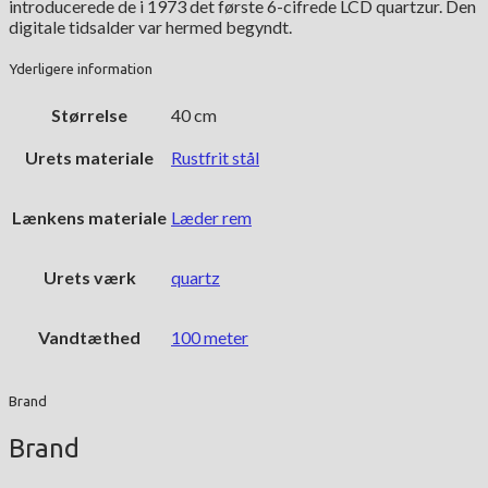
introducerede de i 1973 det første 6-cifrede LCD quartzur. Den
digitale tidsalder var hermed begyndt.
Yderligere information
Størrelse
40 cm
Urets materiale
Rustfrit stål
Lænkens materiale
Læder rem
Urets værk
quartz
Vandtæthed
100 meter
Brand
Brand