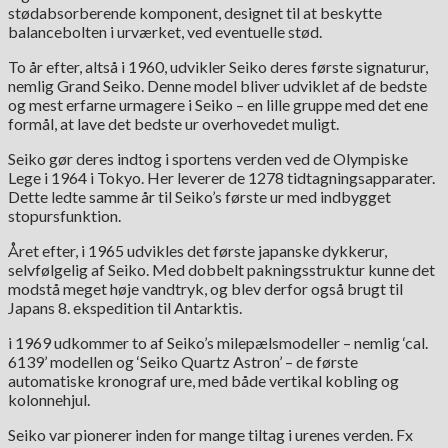
stødabsorberende komponent, designet til at beskytte
balancebolten i urværket, ved eventuelle stød.
To år efter, altså i 1960, udvikler Seiko deres første signaturur,
nemlig Grand Seiko. Denne model bliver udviklet af de bedste
og mest erfarne urmagere i Seiko – en lille gruppe med det ene
formål, at lave det bedste ur overhovedet muligt.
Seiko gør deres indtog i sportens verden ved de Olympiske
Lege i 1964 i Tokyo. Her leverer de 1278 tidtagningsapparater.
Dette ledte samme år til Seiko’s første ur med indbygget
stopursfunktion.
Året efter, i 1965 udvikles det første japanske dykkerur,
selvfølgelig af Seiko. Med dobbelt pakningsstruktur kunne det
modstå meget høje vandtryk, og blev derfor også brugt til
Japans 8. ekspedition til Antarktis.
i 1969 udkommer to af Seiko’s milepælsmodeller – nemlig ‘cal.
6139’ modellen og ‘Seiko Quartz Astron’ – de første
automatiske kronograf ure, med både vertikal kobling og
kolonnehjul.
Seiko var pionerer inden for mange tiltag i urenes verden. Fx