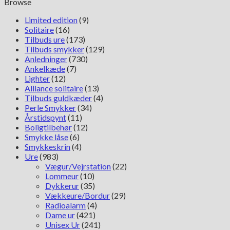
Browse
Limited edition
(9)
Solitaire
(16)
Tilbuds ure
(173)
Tilbuds smykker
(129)
Anledninger
(730)
Ankelkæde
(7)
Lighter
(12)
Alliance solitaire
(13)
Tilbuds guldkæder
(4)
Perle Smykker
(34)
Årstidspynt
(11)
Boligtilbehør
(12)
Smykke låse
(6)
Smykkeskrin
(4)
Ure
(983)
Vægur/Vejrstation
(22)
Lommeur
(10)
Dykkerur
(35)
Vækkeure/Bordur
(29)
Radioalarm
(4)
Dame ur
(421)
Unisex Ur
(241)