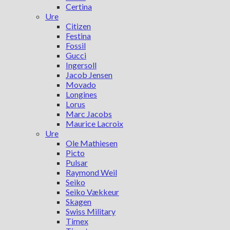
Certina
Ure
Citizen
Festina
Fossil
Gucci
Ingersoll
Jacob Jensen
Movado
Longines
Lorus
Marc Jacobs
Maurice Lacroix
Ure
Ole Mathiesen
Picto
Pulsar
Raymond Weil
Seiko
Seiko Vækkeur
Skagen
Swiss Military
Timex