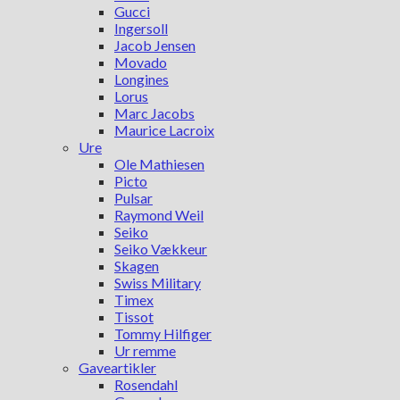
Gucci
Ingersoll
Jacob Jensen
Movado
Longines
Lorus
Marc Jacobs
Maurice Lacroix
Ure
Ole Mathiesen
Picto
Pulsar
Raymond Weil
Seiko
Seiko Vækkeur
Skagen
Swiss Military
Timex
Tissot
Tommy Hilfiger
Ur remme
Gaveartikler
Rosendahl