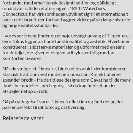
forbundet med amerikansk designtradition og pålideligt
urhåndværk. Siden etableringen i 1854 i Waterbury,
Connecticut, har virksomheden udviklet sig til et internationalt
anerkendt brand, der fortsat bygger videre på sin lange historie
og høje kvalitetsstandarder.
I vores sortiment finder du et nøje udvalgt udvalg af Timex-ure,
hvor fokus ligger på både funktionalitet og æstetik. Hvert ur er
konstrueret i slidstærke materialer og udformet med en sans
for detaljer, der giver et elegant udtryk samtidig med, at
komforten bevares.
Når du vælger et Timex-ur, får du et produkt, der kombinerer
klassisk tradition med moderne innovation. Kollektionerne
spænder bredt – fra de tidløse designs som Cavatina til de mere
ikoniske modeller som Legacy – så du kan finde et ur, der
afspejler netop din stil.
Gå på opdagelse i vores Timex-kollektion og find det ur, der
passer perfekt til dit look og din hverdag.
Relaterede varer