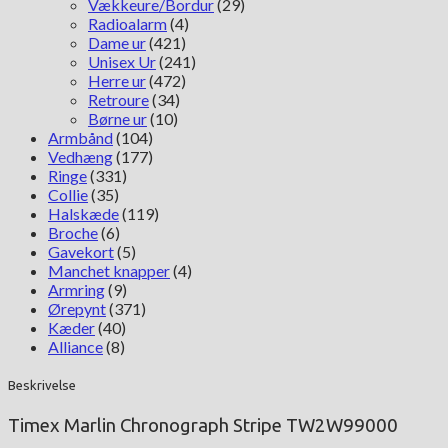
Vækkeure/Bordur
(29)
Radioalarm
(4)
Dame ur
(421)
Unisex Ur
(241)
Herre ur
(472)
Retroure
(34)
Børne ur
(10)
Armbånd
(104)
Vedhæng
(177)
Ringe
(331)
Collie
(35)
Halskæde
(119)
Broche
(6)
Gavekort
(5)
Manchet knapper
(4)
Armring
(9)
Ørepynt
(371)
Kæder
(40)
Alliance
(8)
Beskrivelse
Timex Marlin Chronograph Stripe TW2W99000