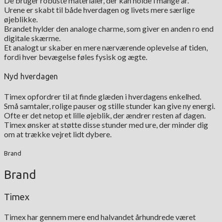
De bruger robuste materialer, der kan holde i mange år.
Urene er skabt til både hverdagen og livets mere særlige
øjeblikke.
Brandet hylder den analoge charme, som giver en anden ro end
digitale skærme.
Et analogt ur skaber en mere nærværende oplevelse af tiden,
fordi hver bevægelse føles fysisk og ægte.
Nyd hverdagen
Timex opfordrer til at finde glæden i hverdagens enkelhed.
Små samtaler, rolige pauser og stille stunder kan give ny energi.
Ofte er det netop et lille øjeblik, der ændrer resten af dagen.
Timex ønsker at støtte disse stunder med ure, der minder dig
om at trække vejret lidt dybere.
Brand
Brand
Timex
Timex har gennem mere end halvandet århundrede været