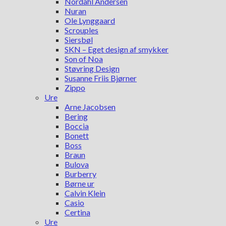
Nordahl Andersen
Nuran
Ole Lynggaard
Scrouples
Siersbøl
SKN – Eget design af smykker
Son of Noa
Støvring Design
Susanne Friis Bjørner
Zippo
Ure
Arne Jacobsen
Bering
Boccia
Bonett
Boss
Braun
Bulova
Burberry
Børne ur
Calvin Klein
Casio
Certina
Ure