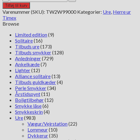
Marlin
Tilføj til kurv
Chronograph
Varenummer (SKU):
TW2W99000
Kategorier:
Ure
,
Herre ur
Stripe
Timex
TW2W99000
Browse
antal
Limited edition
(9)
Solitaire
(16)
Tilbuds ure
(173)
Tilbuds smykker
(128)
Anledninger
(729)
Ankelkæde
(7)
Lighter
(12)
Alliance solitaire
(13)
Tilbuds guldkæder
(4)
Perle Smykker
(34)
Årstidspynt
(11)
Boligtilbehør
(12)
Smykke låse
(6)
Smykkeskrin
(4)
Ure
(983)
Vægur/Vejrstation
(22)
Lommeur
(10)
Dykkerur
(35)