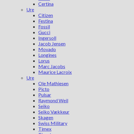
Certina
Ure
Citizen
Festina
Fossil
Gucci
Ingersoll
Jacob Jensen
Movado
Longines
Lorus
Marc Jacobs
Maurice Lacroix
Ure
Ole Mathiesen
Picto
Pulsar
Raymond Weil
Seiko
Seiko Vækkeur
Skagen
Swiss Military
Timex