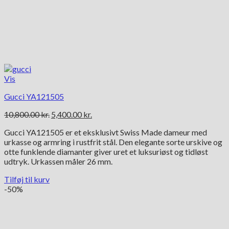
Vis
Gucci YA121505
Den
Den
10,800.00
kr.
5,400.00
kr.
oprindelige
aktuelle
Gucci YA121505 er et eksklusivt Swiss Made dameur med
pris
pris
urkasse og armring i rustfrit stål. Den elegante sorte urskive og
var:
er:
otte funklende diamanter giver uret et luksuriøst og tidløst
10,800.00 kr..
5,400.00 kr..
udtryk. Urkassen måler 26 mm.
Tilføj til kurv
-50%