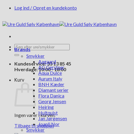
Fortsæt
Log ind / Opret en kundekonto
til
indhold
Søg
Brands
efter:
Smykker
Aagaard
Kundeservice: 33 13 85 45
AG Gerstner
Hverdage: 10:00 - 18:00
Aqua Dulce
Aurum Italy
Kurv
BNH Kæder
Diamant serier
Flora Danica
Georg Jensen
Heiring
Hultquist
Ingen varer i kurven.
Jan Jørgensen
Joanli Nor
Tilbage til shoppen
Smykker