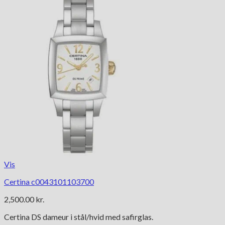
Vis
Certina c0043101103700
2,500.00
kr.
Certina DS dameur i stål/hvid med safirglas.