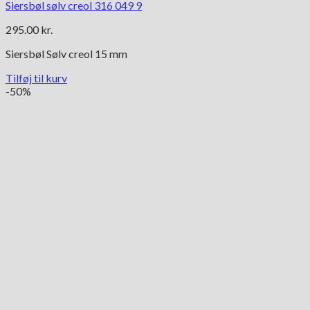
Siersbøl sølv creol 316 049 9
295.00
kr.
Siersbøl Sølv creol 15 mm
Tilføj til kurv
-50%