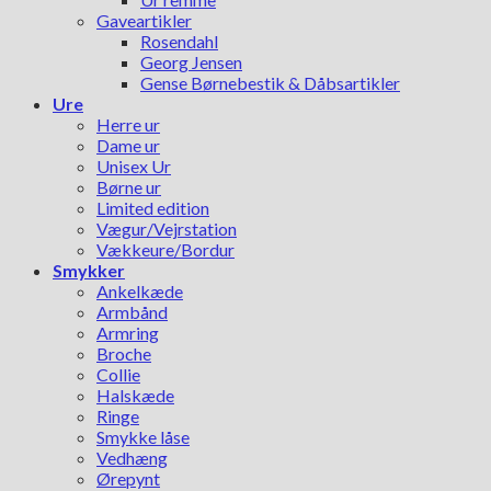
Gaveartikler
Rosendahl
Georg Jensen
Gense Børnebestik & Dåbsartikler
Ure
Herre ur
Dame ur
Unisex Ur
Børne ur
Limited edition
Vægur/Vejrstation
Vækkeure/Bordur
Smykker
Ankelkæde
Armbånd
Armring
Broche
Collie
Halskæde
Ringe
Smykke låse
Vedhæng
Ørepynt