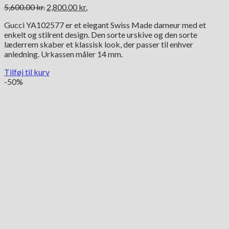
Den
Den
5,600.00
kr.
2,800.00
kr.
oprindelige
aktuelle
Gucci YA102577 er et elegant Swiss Made dameur med et
pris
pris
enkelt og stilrent design. Den sorte urskive og den sorte
var:
er:
læderrem skaber et klassisk look, der passer til enhver
5,600.00 kr..
2,800.00 kr..
anledning. Urkassen måler 14 mm.
Tilføj til kurv
-50%