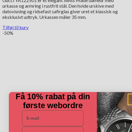
Gucci YA122501 er et elegant Swiss Made dameur med
pris
pris
urkasse og armring i rustfrit stål. Den hvide urskive med
var:
er:
datovisning og ridsefast safirglas giver uret et klassisk og
6,700.00 kr..
3,350.00 kr..
eksklusivt udtryk. Urkassen måler 35 mm.
Tilføj til kurv
-50%
Få 10% rabat på din
første webordre
E-mail
Navn