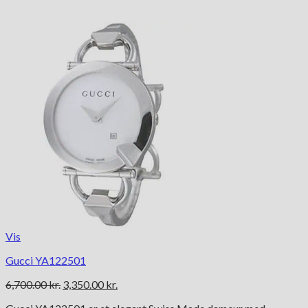
Vis
Gucci YA122501
Den
Den
6,700.00
kr.
3,350.00
kr.
oprindelige
aktuelle