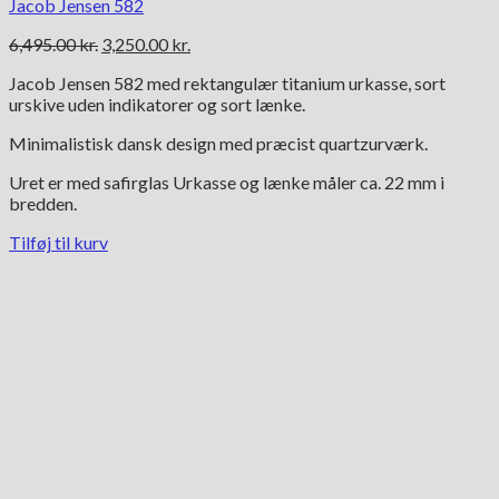
Jacob Jensen 582
Den
Den
6,495.00
kr.
3,250.00
kr.
oprindelige
aktuelle
Jacob Jensen 582 med rektangulær titanium urkasse, sort
pris
pris
urskive uden indikatorer og sort lænke.
var:
er:
6,495.00 kr..
3,250.00 kr..
Minimalistisk dansk design med præcist quartzurværk.
Uret er med safirglas Urkasse og lænke måler ca. 22 mm i
bredden.
Tilføj til kurv