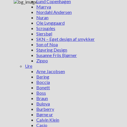
Lund Copenhagen
Marrya
Nordahl Andersen
Nuran
Ole Lynggaard
Scrouples
Siersbøl
SKN – Eget design af smykker
Son of Noa
Støvring Design
Susanne Friis Bjørner
Zippo
Ure
Arne Jacobsen
Bering
Boccia
Bonett
Boss
Braun
Bulova
Burberry
Børne ur
Calvin Klein
Casio