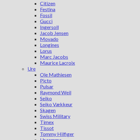
Citizen
Festina
Fossil
Gucci
Ingersoll
Jacob Jensen
Movado
Longines
Lorus
Marc Jacobs
Maurice Lacroix
Ure
Ole Mathiesen
Picto
Pulsar
Raymond Weil
Seiko
Seiko Vækkeur
Skagen
Swiss Military
Timex
Tissot
Tommy Hilfiger
Ur remme