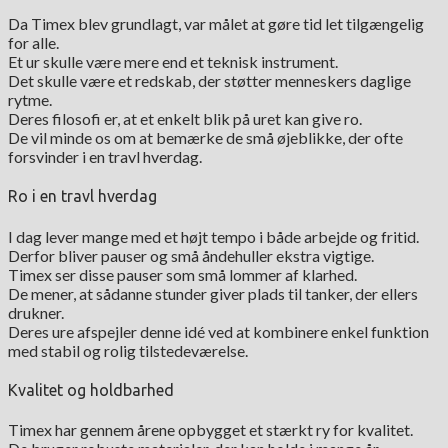
Da Timex blev grundlagt, var målet at gøre tid let tilgængelig
for alle.
Et ur skulle være mere end et teknisk instrument.
Det skulle være et redskab, der støtter menneskers daglige
rytme.
Deres filosofi er, at et enkelt blik på uret kan give ro.
De vil minde os om at bemærke de små øjeblikke, der ofte
forsvinder i en travl hverdag.
Ro i en travl hverdag
I dag lever mange med et højt tempo i både arbejde og fritid.
Derfor bliver pauser og små åndehuller ekstra vigtige.
Timex ser disse pauser som små lommer af klarhed.
De mener, at sådanne stunder giver plads til tanker, der ellers
drukner.
Deres ure afspejler denne idé ved at kombinere enkel funktion
med stabil og rolig tilstedeværelse.
Kvalitet og holdbarhed
Timex har gennem årene opbygget et stærkt ry for kvalitet.