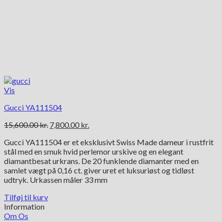
Vis
Gucci YA111504
Den
Den
15,600.00
kr.
7,800.00
kr.
oprindelige
aktuelle
Gucci YA111504 er et eksklusivt Swiss Made dameur i rustfrit
pris
pris
stål med en smuk hvid perlemor urskive og en elegant
var:
er:
diamantbesat urkrans. De 20 funklende diamanter med en
15,600.00 kr..
7,800.00 kr..
samlet vægt på 0,16 ct. giver uret et luksuriøst og tidløst
udtryk. Urkassen måler 33 mm
Tilføj til kurv
Information
Om Os