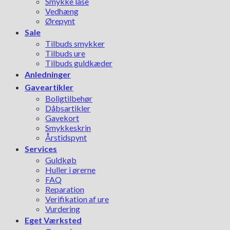
Smykke låse
Vedhæng
Ørepynt
Sale
Tilbuds smykker
Tilbuds ure
Tilbuds guldkæder
Anledninger
Gaveartikler
Boligtilbehør
Dåbsartikler
Gavekort
Smykkeskrin
Årstidspynt
Services
Guldkøb
Huller i ørerne
FAQ
Reparation
Verifikation af ure
Vurdering
Eget Værksted