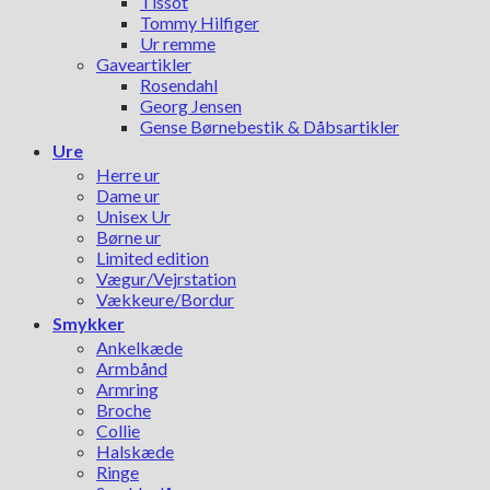
Tissot
Tommy Hilfiger
Ur remme
Gaveartikler
Rosendahl
Georg Jensen
Gense Børnebestik & Dåbsartikler
Ure
Herre ur
Dame ur
Unisex Ur
Børne ur
Limited edition
Vægur/Vejrstation
Vækkeure/Bordur
Smykker
Ankelkæde
Armbånd
Armring
Broche
Collie
Halskæde
Ringe