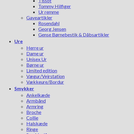
Tissot
Tommy Hilfiger
Ur remme
Gaveartikler
Rosendahl
Georg Jensen
Gense Børnebestik & Dåbsartikler
Ure
Herre ur
Dame ur
Unisex Ur
Børne ur
Limited edition
Vægur/Vejrstation
Vækkeure/Bordur
Smykker
Ankelkæde
Armbånd
Armring
Broche
Collie
Halskæde
Ringe