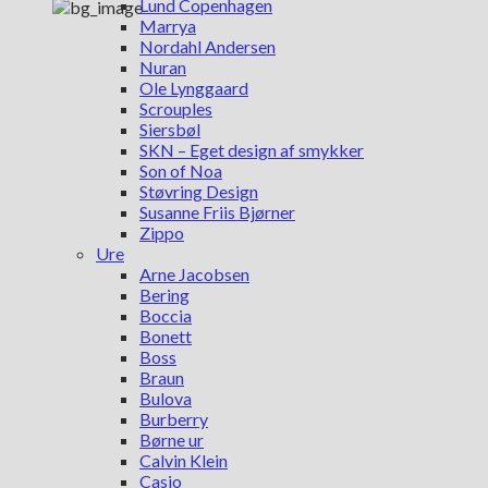
Lund Copenhagen
Marrya
Nordahl Andersen
Nuran
Ole Lynggaard
Scrouples
Siersbøl
SKN – Eget design af smykker
Son of Noa
Støvring Design
Susanne Friis Bjørner
Zippo
Ure
Arne Jacobsen
Bering
Boccia
Bonett
Boss
Braun
Bulova
Burberry
Børne ur
Calvin Klein
Casio