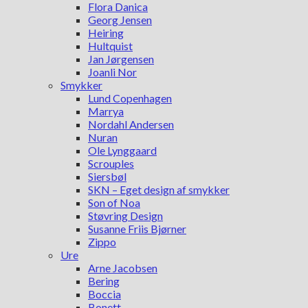
Flora Danica
Georg Jensen
Heiring
Hultquist
Jan Jørgensen
Joanli Nor
Smykker
Lund Copenhagen
Marrya
Nordahl Andersen
Nuran
Ole Lynggaard
Scrouples
Siersbøl
SKN – Eget design af smykker
Son of Noa
Støvring Design
Susanne Friis Bjørner
Zippo
Ure
Arne Jacobsen
Bering
Boccia
Bonett