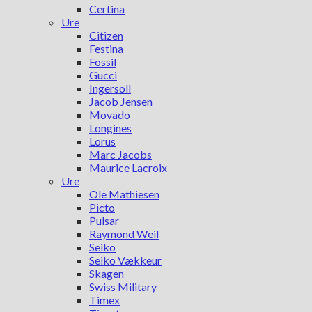
Certina
Ure
Citizen
Festina
Fossil
Gucci
Ingersoll
Jacob Jensen
Movado
Longines
Lorus
Marc Jacobs
Maurice Lacroix
Ure
Ole Mathiesen
Picto
Pulsar
Raymond Weil
Seiko
Seiko Vækkeur
Skagen
Swiss Military
Timex