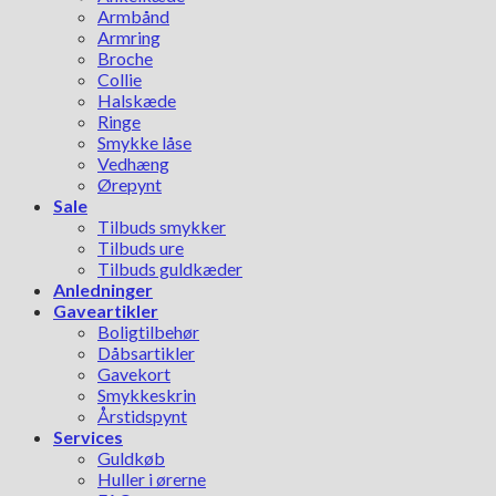
Armbånd
Armring
Broche
Collie
Halskæde
Ringe
Smykke låse
Vedhæng
Ørepynt
Sale
Tilbuds smykker
Tilbuds ure
Tilbuds guldkæder
Anledninger
Gaveartikler
Boligtilbehør
Dåbsartikler
Gavekort
Smykkeskrin
Årstidspynt
Services
Guldkøb
Huller i ørerne