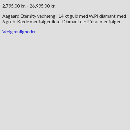
Prisinterval:
2,795.00
kr.
–
26,995.00
kr.
2,795.00 kr.
Aagaard Eternity vedhæng i 14 kt guld med W.PI diamant, med
til
6 greb. Kæde medfølger ikke. Diamant certifikat medfølger.
26,995.00 kr.
Vælg muligheder
Dette
vare
har
flere
varianter.
Mulighederne
kan
vælges
på
varesiden