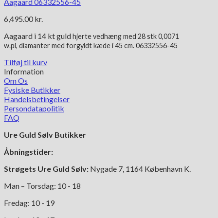
Aagaard 06332556-45
6,495.00
kr.
Aagaard i 14 kt guld
hjerte vedhæng med
28 stk 0,0071
w.pi,
diamanter
med forgyldt kæde i 45 cm. 06332556-45
Tilføj til kurv
Information
Om Os
Fysiske Butikker
Handelsbetingelser
Persondatapolitik
FAQ
Ure Guld Sølv Butikker
Åbningstider:
Strøgets Ure Guld Sølv:
Nygade 7, 1164 København K.
Man – Torsdag: 10 - 18
Fredag: 10 - 19