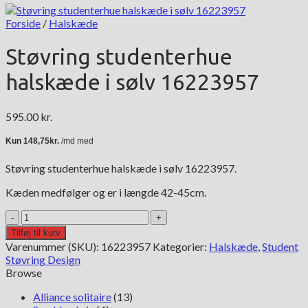
Forside
/
Halskæde
Støvring studenterhue
halskæde i sølv 16223957
595.00
kr.
Støvring studenterhue halskæde i sølv 16223957.
Kæden medfølger og er i længde 42-45cm.
Støvring
studenterhue
Tilføj til kurv
halskæde
Varenummer (SKU):
16223957
Kategorier:
Halskæde
,
Student
i
Støvring Design
sølv
Browse
16223957
antal
Alliance solitaire
(13)