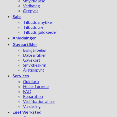
Smykke låse
Vedhæng
Ørepynt
Sale
Tilbuds smykker
Tilbuds ure
Tilbuds guldkæder
Anledninger
Gaveartikler
Boligtilbehør
Dåbsartikler
Gavekort
Smykkeskrin
Årstidspynt
Services
Guldkøb
Huller i ørerne
FAQ
Reparation
Verifikation af ure
Vurdering
Eget Værksted