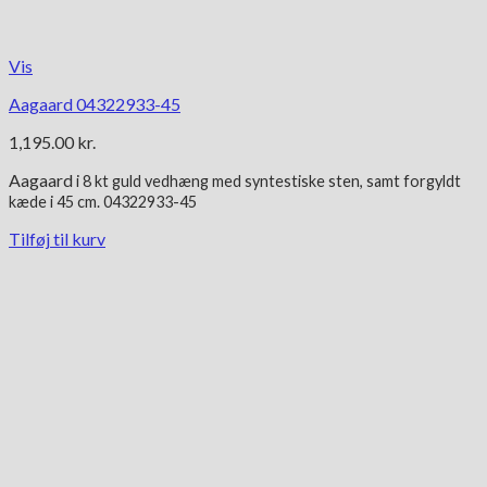
Vis
Aagaard 04322933-45
1,195.00
kr.
Aagaard
i 8 kt guld
vedhæng med syntestiske sten, samt forgyldt
kæde i 45 cm. 04322933-45
Tilføj til kurv