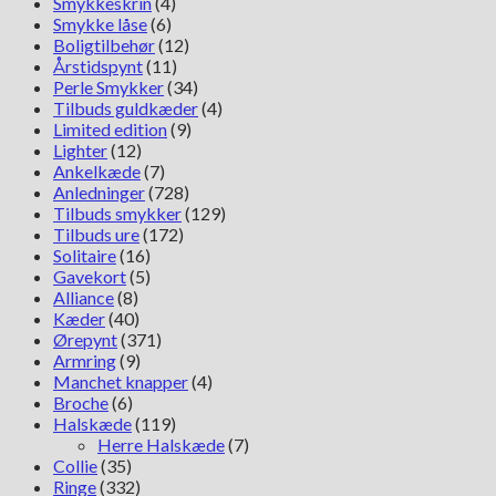
Smykkeskrin
(4)
Smykke låse
(6)
Boligtilbehør
(12)
Årstidspynt
(11)
Perle Smykker
(34)
Tilbuds guldkæder
(4)
Limited edition
(9)
Lighter
(12)
Ankelkæde
(7)
Anledninger
(728)
Tilbuds smykker
(129)
Tilbuds ure
(172)
Solitaire
(16)
Gavekort
(5)
Alliance
(8)
Kæder
(40)
Ørepynt
(371)
Armring
(9)
Manchet knapper
(4)
Broche
(6)
Halskæde
(119)
Herre Halskæde
(7)
Collie
(35)
Ringe
(332)