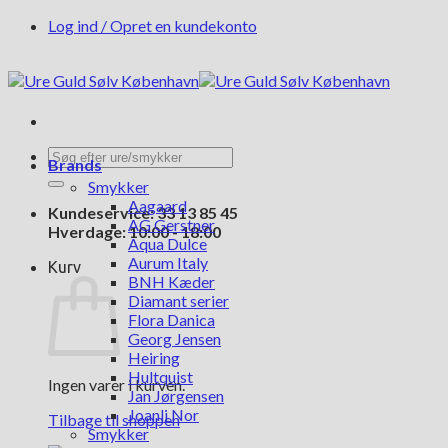
Fortsæt
Log ind / Opret en kundekonto
til
indhold
Søg
Brands
efter:
Smykker
Aagaard
Kundeservice: 33 13 85 45
AG Gerstner
Hverdage: 10:00 - 18:00
Aqua Dulce
Aurum Italy
Kurv
BNH Kæder
Diamant serier
Flora Danica
Georg Jensen
Heiring
Hultquist
Ingen varer i kurven.
Jan Jørgensen
Joanli Nor
Tilbage til shoppen
Smykker