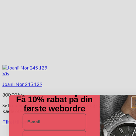
Vis
Joanli Nor 245 129
800.00
kr.
Få 10% rabat på din
Sølv collie 245 129 med jordklode 21 mm. og syntestiske sten.
første webordre
kæde 60+10 cm justerbar kæde.
E-mail
Tilføj til kurv
Navn