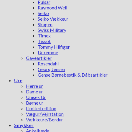
Pulsar
Raymond Weil
Seiko
Seiko Vækkeur
Skagen
Swiss Military
Timex
Tissot
Tommy Hilfiger
Ur remme
Gaveartikler
Rosendahl
Georg Jensen
Gense Børnebestik & Dåbsartikler
Ure
Herre ur
Dame ur
Unisex Ur
Børne ur
Limited edition
Vægur/Vejrstation
Vækkeure/Bordur
Smykker
Ankelkæde