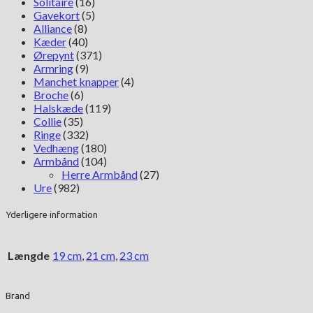
Solitaire
(16)
Gavekort
(5)
Alliance
(8)
Kæder
(40)
Ørepynt
(371)
Armring
(9)
Manchet knapper
(4)
Broche
(6)
Halskæde
(119)
Collie
(35)
Ringe
(332)
Vedhæng
(180)
Armbånd
(104)
Herre Armbånd
(27)
Ure
(982)
Yderligere information
Længde
19 cm
,
21 cm
,
23 cm
Brand