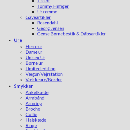
Tissot
Tommy Hilfiger
Ur remme
Gaveartikler
Rosendahl
Georg Jensen
Gense Børnebestik & Dåbsartikler
Ure
Herre ur
Dame ur
Unisex Ur
Børne ur
Limited edition
Vægur/Vejrstation
Vækkeure/Bordur
Smykker
Ankelkæde
Armbånd
Armring
Broche
Collie
Halskæde
Ringe