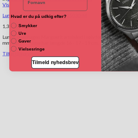
Vis
Lund Copenhagen armbånd 9015030-M
Hvad er du på udkig efter?
1,350.00
kr.
Smykker
Ure
Lund Copenhagen Marguerit armbånd i sølv forgyldt med 11
Gaver
mm blomst. Justerbar længde 16 - 17 - 19 cm.
Vielsesringe
Tilføj til kurv
Tilmeld nyhedsbrev