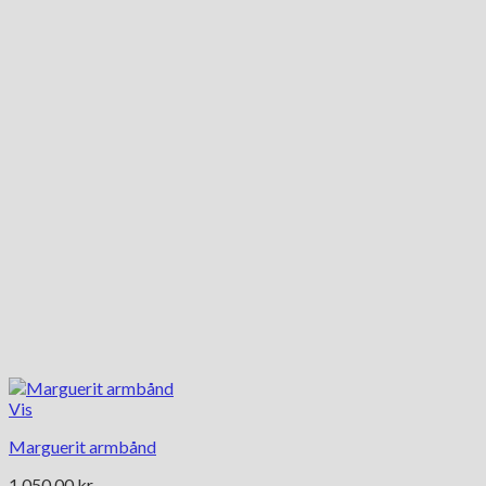
Vis
Marguerit armbånd
1,050.00
kr.