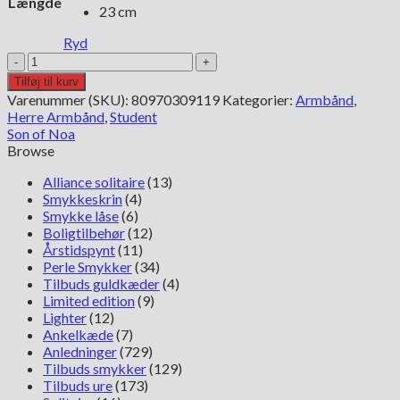
Længde
23 cm
Ryd
Son
of
Tilføj til kurv
Noa
Varenummer (SKU):
80970309119
Kategorier:
Armbånd
,
sort
Herre Armbånd
,
Student
flettet
Son of Noa
kalveskinds
Browse
armbånd
809703091
Alliance solitaire
(13)
antal
Smykkeskrin
(4)
Smykke låse
(6)
Boligtilbehør
(12)
Årstidspynt
(11)
Perle Smykker
(34)
Tilbuds guldkæder
(4)
Limited edition
(9)
Lighter
(12)
Ankelkæde
(7)
Anledninger
(729)
Tilbuds smykker
(129)
Tilbuds ure
(173)