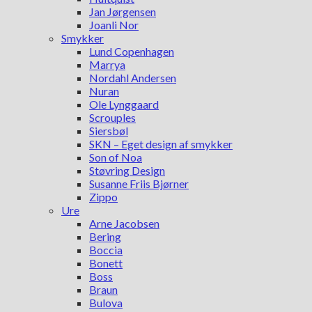
Jan Jørgensen
Joanli Nor
Smykker
Lund Copenhagen
Marrya
Nordahl Andersen
Nuran
Ole Lynggaard
Scrouples
Siersbøl
SKN – Eget design af smykker
Son of Noa
Støvring Design
Susanne Friis Bjørner
Zippo
Ure
Arne Jacobsen
Bering
Boccia
Bonett
Boss
Braun
Bulova