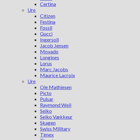
Certina
Ure
Citizen
Festina
Fossil
Gucci
Ingersoll
Jacob Jensen
Movado
Longines
Lorus
Marc Jacobs
Maurice Lacroix
Ure
Ole Mathiesen
Picto
Pulsar
Raymond Weil
Seiko
Seiko Vækkeur
Skagen
Swiss Military
Timex