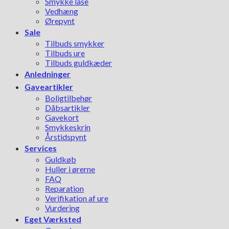
Smykke låse
Vedhæng
Ørepynt
Sale
Tilbuds smykker
Tilbuds ure
Tilbuds guldkæder
Anledninger
Gaveartikler
Boligtilbehør
Dåbsartikler
Gavekort
Smykkeskrin
Årstidspynt
Services
Guldkøb
Huller i ørerne
FAQ
Reparation
Verifikation af ure
Vurdering
Eget Værksted