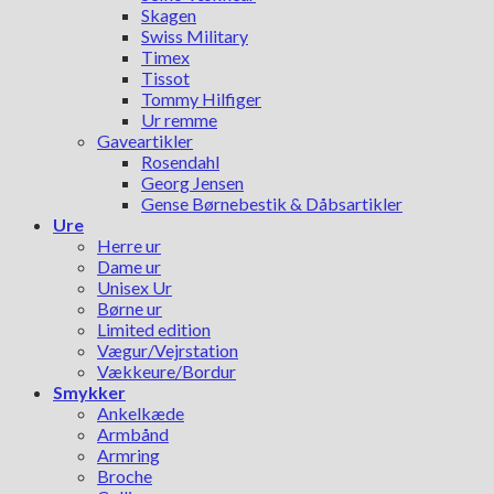
Skagen
Swiss Military
Timex
Tissot
Tommy Hilfiger
Ur remme
Gaveartikler
Rosendahl
Georg Jensen
Gense Børnebestik & Dåbsartikler
Ure
Herre ur
Dame ur
Unisex Ur
Børne ur
Limited edition
Vægur/Vejrstation
Vækkeure/Bordur
Smykker
Ankelkæde
Armbånd
Armring
Broche