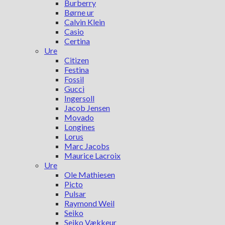
Burberry
Børne ur
Calvin Klein
Casio
Certina
Ure
Citizen
Festina
Fossil
Gucci
Ingersoll
Jacob Jensen
Movado
Longines
Lorus
Marc Jacobs
Maurice Lacroix
Ure
Ole Mathiesen
Picto
Pulsar
Raymond Weil
Seiko
Seiko Vækkeur