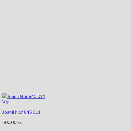
Vis
Joanli Nor 845 011
500.00
kr.