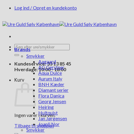
Fortsæt
Log ind / Opret en kundekonto
til
indhold
Søg
Brands
efter:
Smykker
Aagaard
Kundeservice: 33 13 85 45
AG Gerstner
Hverdage: 10:00 - 18:00
Aqua Dulce
Aurum Italy
Kurv
BNH Kæder
Diamant serier
Flora Danica
Georg Jensen
Heiring
Hultquist
Ingen varer i kurven.
Jan Jørgensen
Joanli Nor
Tilbage til shoppen
Smykker