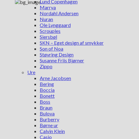
Lund Copenhagen
Marrya
Nordahl Andersen
Nuran
Ole Lynggaard
Scrouples
Siersbøl
SKN – Eget design af smykker
Son of Noa
Støvring Design
Susanne Friis Bjørner
Zippo
Ure
Arne Jacobsen
Bering
Boccia
Bonett
Boss
Braun
Bulova
Burberry
Børne ur
Calvin Klein
Casio