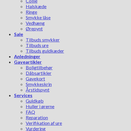
Collie
Halskæde
Ringe
Smykke låse
Vedhæng
Ørepynt
Sale
Tilbuds smykker
Tilbuds ure
Tilbuds guldkæder
Anledninger
Gaveartikler
Boligtilbehør
Dåbsartikler
Gavekort
Smykkeskrin
Årstidspynt
Services
Guldkøb
Huller i ørerne
FAQ
Reparation
Verifikation af ure
Vurdering