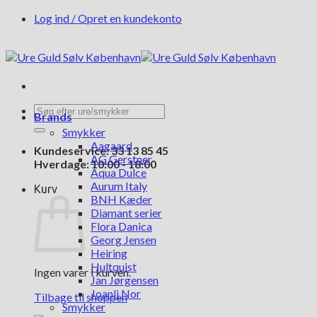
Fortsæt
Log ind / Opret en kundekonto
til
indhold
Søg
Brands
efter:
Smykker
Aagaard
Kundeservice: 33 13 85 45
AG Gerstner
Hverdage: 10:00 - 18:00
Aqua Dulce
Aurum Italy
Kurv
BNH Kæder
Diamant serier
Flora Danica
Georg Jensen
Heiring
Hultquist
Ingen varer i kurven.
Jan Jørgensen
Joanli Nor
Tilbage til shoppen
Smykker