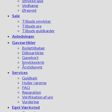
Smykke låse
Vedhæng
Ørepynt
Sale
Tilbuds smykker
Tilbuds ure
Tilbuds guldkæder
Anledninger
Gaveartikler
Boligtilbehør
Dåbsartikler
Gavekort
Smykkeskrin
Årstidspynt
Services
Guldkøb
Huller i ørerne
FAQ
Reparation
Verifikation af ure
Vurdering
Eget Værksted