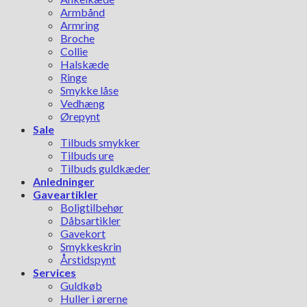
Armbånd
Armring
Broche
Collie
Halskæde
Ringe
Smykke låse
Vedhæng
Ørepynt
Sale
Tilbuds smykker
Tilbuds ure
Tilbuds guldkæder
Anledninger
Gaveartikler
Boligtilbehør
Dåbsartikler
Gavekort
Smykkeskrin
Årstidspynt
Services
Guldkøb
Huller i ørerne