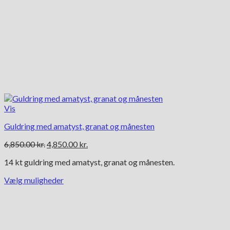
Vis
Guldring med amatyst, granat og månesten
Den
Den
6,850.00
kr.
4,850.00
kr.
oprindelige
aktuelle
14 kt guldring med amatyst, granat og månesten.
pris
pris
var:
er:
Vælg muligheder
6,850.00 kr..
4,850.00 kr..
Dette
vare
har
flere
varianter.