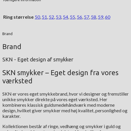
Ring størrelse
50
,
51
,
52
,
53
,
54
,
55
,
56
,
57
,
58
,
59
,
60
Brand
Brand
SKN - Eget design af smykker
SKN smykker – Eget design fra vores
værksted
SKN er vores eget smykkebrand, hvor vi designer og fremstiller
unikke smykker direkte på vores eget værksted. Her
kombineres klassisk guldsmedehåndværk med moderne
design, hvilket giver smykker med høj kvalitet, personlighed og
karakter.
Kollektionen består af ringe, vedhæng og smykker i guld og