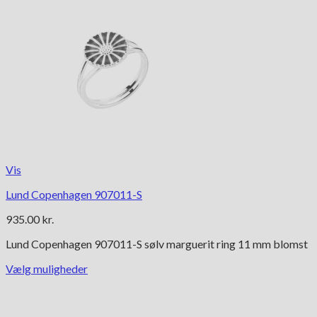
Vis
Lund Copenhagen 907011-S
935.00
kr.
Lund Copenhagen 907011-S sølv marguerit ring 11 mm blomst
Vælg muligheder
Dette
vare
har