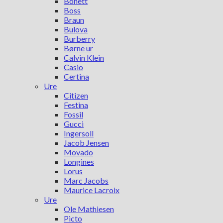
Bonett
Boss
Braun
Bulova
Burberry
Børne ur
Calvin Klein
Casio
Certina
Ure
Citizen
Festina
Fossil
Gucci
Ingersoll
Jacob Jensen
Movado
Longines
Lorus
Marc Jacobs
Maurice Lacroix
Ure
Ole Mathiesen
Picto