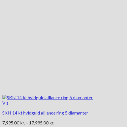
Mulighederne
kan
vælges
på
varesiden
Vis
SKN 14 kt hvidguld alliance ring 5 diamanter
Prisinterval:
7,995.00
kr.
–
17,995.00
kr.