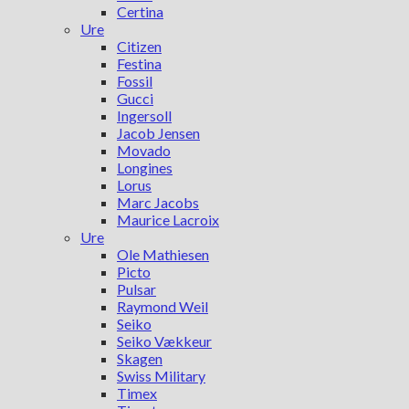
Certina
Ure
Citizen
Festina
Fossil
Gucci
Ingersoll
Jacob Jensen
Movado
Longines
Lorus
Marc Jacobs
Maurice Lacroix
Ure
Ole Mathiesen
Picto
Pulsar
Raymond Weil
Seiko
Seiko Vækkeur
Skagen
Swiss Military
Timex