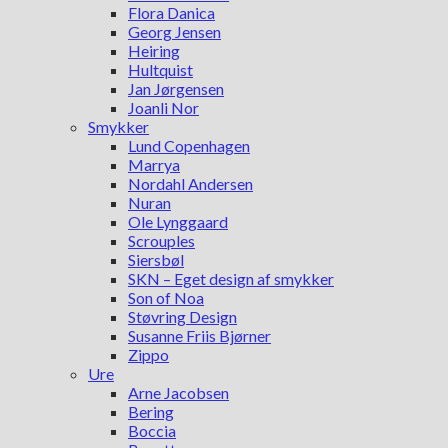
Flora Danica
Georg Jensen
Heiring
Hultquist
Jan Jørgensen
Joanli Nor
Smykker
Lund Copenhagen
Marrya
Nordahl Andersen
Nuran
Ole Lynggaard
Scrouples
Siersbøl
SKN – Eget design af smykker
Son of Noa
Støvring Design
Susanne Friis Bjørner
Zippo
Ure
Arne Jacobsen
Bering
Boccia