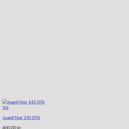
Mulighederne
kan
vælges
på
varesiden
Vis
Joanli Nor 145 076
400.00
kr.