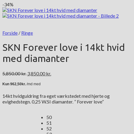
-34%
Forside
/
Ringe
SKN Forever love i 14kt hvid
med diamanter
Den
Den
5,850.00
kr.
3,850.00
kr.
oprindelige
aktuelle
pris
pris
var:
er:
14kt hvidguldring fra eget værkstedet med hjerte og
5,850.00 kr..
3,850.00 kr..
evighedstegn. 0,25 W.SI diamanter. ” Forever love”
50
51
52