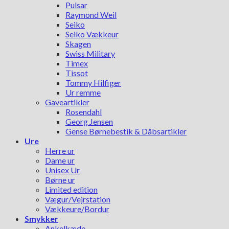
Pulsar
Raymond Weil
Seiko
Seiko Vækkeur
Skagen
Swiss Military
Timex
Tissot
Tommy Hilfiger
Ur remme
Gaveartikler
Rosendahl
Georg Jensen
Gense Børnebestik & Dåbsartikler
Ure
Herre ur
Dame ur
Unisex Ur
Børne ur
Limited edition
Vægur/Vejrstation
Vækkeure/Bordur
Smykker
Ankelkæde