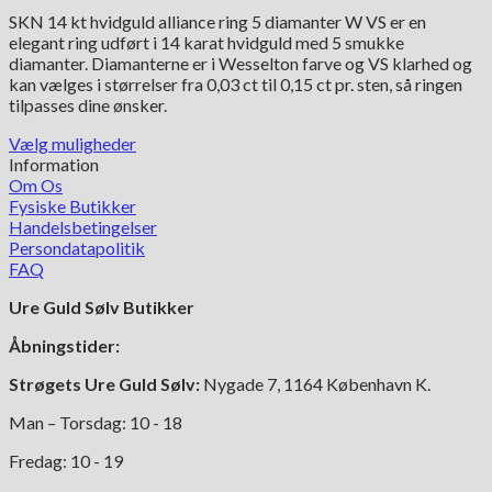
7,995.00 kr.
SKN 14 kt hvidguld alliance ring 5 diamanter W VS er en
til
elegant ring udført i 14 karat hvidguld med 5 smukke
17,995.00 kr.
diamanter. Diamanterne er i Wesselton farve og VS klarhed og
kan vælges i størrelser fra 0,03 ct til 0,15 ct pr. sten, så ringen
tilpasses dine ønsker.
Vælg muligheder
Dette
Information
vare
Om Os
har
Fysiske Butikker
flere
Handelsbetingelser
varianter.
Persondatapolitik
Mulighederne
FAQ
kan
Ure Guld Sølv Butikker
vælges
på
Åbningstider:
varesiden
Strøgets Ure Guld Sølv:
Nygade 7, 1164 København K.
Man – Torsdag: 10 - 18
Fredag: 10 - 19