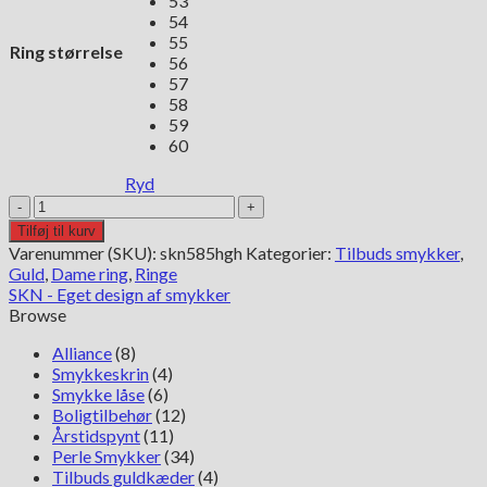
53
54
55
Ring størrelse
56
57
58
59
60
Ryd
SKN
Forever
Tilføj til kurv
love
Varenummer (SKU):
skn585hgh
Kategorier:
Tilbuds smykker
,
i
Guld
,
Dame ring
,
Ringe
14kt
SKN - Eget design af smykker
hvid
Browse
med
diamanter
Alliance
(8)
antal
Smykkeskrin
(4)
Smykke låse
(6)
Boligtilbehør
(12)
Årstidspynt
(11)
Perle Smykker
(34)
Tilbuds guldkæder
(4)