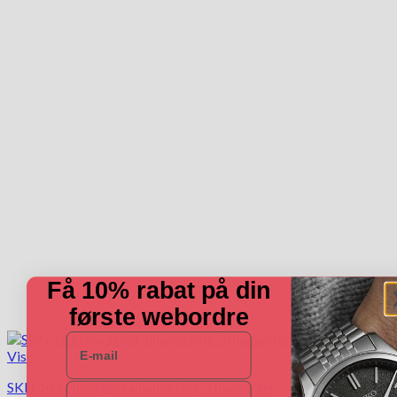
flere
varianter.
Mulighederne
kan
vælges
på
varesiden
Få 10% rabat på din
første webordre
E-mail
Vis
SKN 14 kt hvidguld alliance ring 3 diamanter
Navn