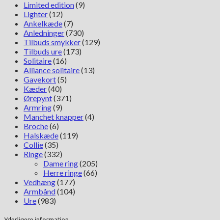
Limited edition
(9)
Lighter
(12)
Ankelkæde
(7)
Anledninger
(730)
Tilbuds smykker
(129)
Tilbuds ure
(173)
Solitaire
(16)
Alliance solitaire
(13)
Gavekort
(5)
Kæder
(40)
Ørepynt
(371)
Armring
(9)
Manchet knapper
(4)
Broche
(6)
Halskæde
(119)
Collie
(35)
Ringe
(332)
Dame ring
(205)
Herre ringe
(66)
Vedhæng
(177)
Armbånd
(104)
Ure
(983)
Yderligere information