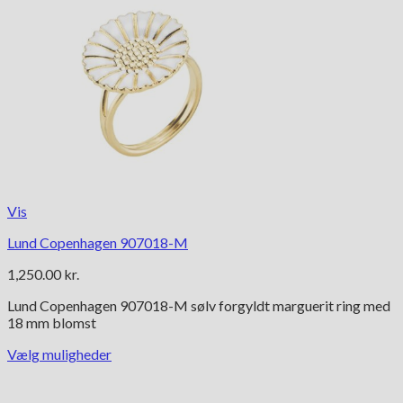
Vis
Lund Copenhagen 907018-M
1,250.00
kr.
Lund Copenhagen 907018-M sølv forgyldt marguerit ring med
18 mm blomst
Vælg muligheder
Dette
vare