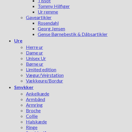
Tissot
Tommy Hilfiger
Ur remme
Gaveartikler
Rosendahl
Georg Jensen
Gense Børnebestik & Dåbsartikler
Ure
Herre ur
Dame ur
Unisex Ur
Børne ur
Limited edition
Vægur/Vejrstation
Vækkeure/Bordur
Smykker
Ankelkæde
Armbånd
Armring
Broche
Collie
Halskæde
Ringe