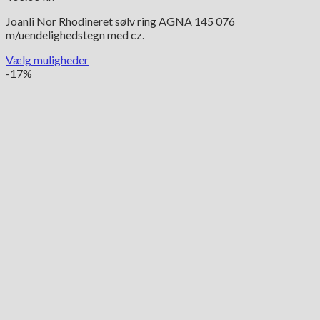
Joanli Nor Rhodineret sølv ring AGNA 145 076
m/uendelighedstegn med cz.
Vælg muligheder
Dette
-17%
vare
har
flere
varianter.
Mulighederne
kan
vælges
på
varesiden