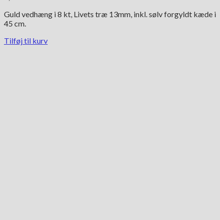
Guld vedhæng i 8 kt, Livets træ 13mm, inkl. sølv forgyldt kæde i
45 cm.
Tilføj til kurv