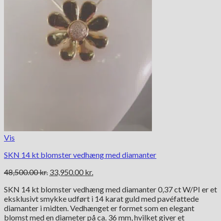
Vis
SKN 14 kt blomster vedhæng med diamanter
Den
Den
48,500.00
kr.
33,950.00
kr.
oprindelige
aktuelle
SKN 14 kt blomster vedhæng med diamanter 0,37 ct W/PI er et
pris
pris
eksklusivt smykke udført i 14 karat guld med pavéfattede
var:
er:
diamanter i midten. Vedhænget er formet som en elegant
48,500.00 kr..
33,950.00 kr..
blomst med en diameter på ca. 36 mm, hvilket giver et