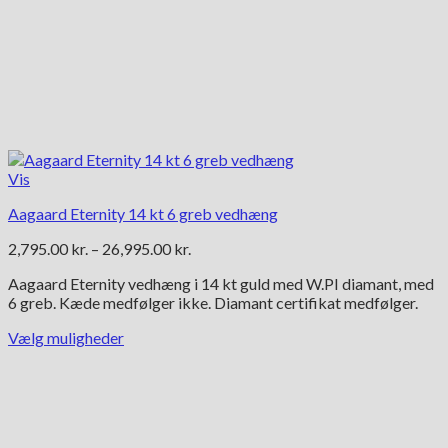
Vis
Aagaard Eternity 14 kt 6 greb vedhæng
Prisinterval:
2,795.00
kr.
–
26,995.00
kr.
2,795.00 kr.
Aagaard Eternity vedhæng i 14 kt guld med W.PI diamant, med
til
6 greb. Kæde medfølger ikke. Diamant certifikat medfølger.
26,995.00 kr.
Vælg muligheder
Dette
vare
har
flere
varianter.