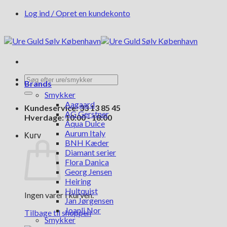
Fortsæt
Log ind / Opret en kundekonto
til
indhold
Søg
Brands
efter:
Smykker
Aagaard
Kundeservice: 33 13 85 45
AG Gerstner
Hverdage: 10:00 - 18:00
Aqua Dulce
Aurum Italy
Kurv
BNH Kæder
Diamant serier
Flora Danica
Georg Jensen
Heiring
Hultquist
Ingen varer i kurven.
Jan Jørgensen
Joanli Nor
Tilbage til shoppen
Smykker