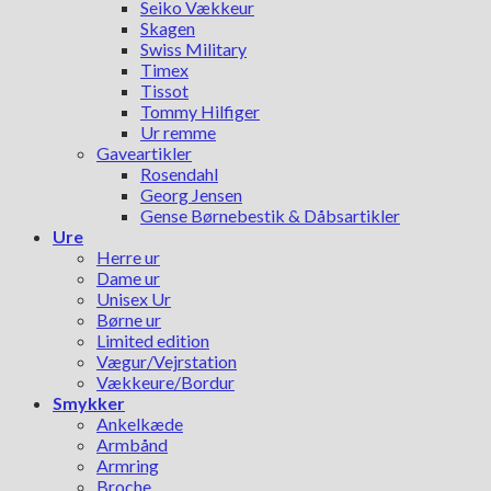
Seiko Vækkeur
Skagen
Swiss Military
Timex
Tissot
Tommy Hilfiger
Ur remme
Gaveartikler
Rosendahl
Georg Jensen
Gense Børnebestik & Dåbsartikler
Ure
Herre ur
Dame ur
Unisex Ur
Børne ur
Limited edition
Vægur/Vejrstation
Vækkeure/Bordur
Smykker
Ankelkæde
Armbånd
Armring
Broche