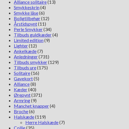
Alliance solitaire
(13)
Smykkeskrin
(4)
Smykke låse
(6)
Boligtilbehør
(12)
Årstidspynt
(11)
Perle Smykker
(34)
Tilbuds guldkæder
(4)
Limited edition
(9)
Lighter
(12)
Ankelkæde
(7)
Anledninger
(731)
Tilbuds smykker
(129)
Tilbuds ure
(175)
Solitaire
(16)
Gavekort
(5)
Alliance
(8)
Kæder
(40)
Ørepynt
(371)
Armring
(9)
Manchet knapper
(4)
Broche
(6)
Halskæde
(119)
Herre Halskæde
(7)
Collie
(35)