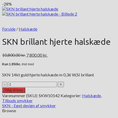
-28%
Forside
/
Halskæde
SKN brillant hjerte halskæde
Den
Den
10,800.00
kr.
7,800.00
kr.
oprindelige
aktuelle
pris
pris
var:
er:
SKN 14kt guld hjerte halskæde m 0,36 W,SI brillant
10,800.00 kr..
7,800.00 kr..
SKN
brillant
Tilføj til kurv
hjerte
Varenummer (SKU):
SKW10142
Kategorier:
Halskæde
,
halskæde
Tilbuds smykker
antal
SKN - Eget design af smykker
Browse