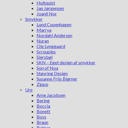
Hultquist
Jan Jørgensen
Joanli Nor
Smykker
Lund Copenhagen
Marrya
Nordahl Andersen
Nuran
Ole Lynggaard
Scrouples
Siersbøl
SKN – Eget design af smykker
Son of Noa
Støvring Design
Susanne Friis Bjørner
Zippo
Ure
Arne Jacobsen
Bering
Boccia
Bonett
Boss
Braun
Bulova