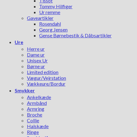
Tissot
Tommy Hilfiger
Ur remme
Gaveartikler
Rosendahl
Georg Jensen
Gense Børnebestik & Dåbsartikler
Ure
Herre ur
Dame ur
Unisex Ur
Børne ur
Limited edition
Vægur/Vejrstation
Vækkeure/Bordur
Smykker
Ankelkæde
Armbånd
Armring
Broche
Collie
Halskæde
Ringe