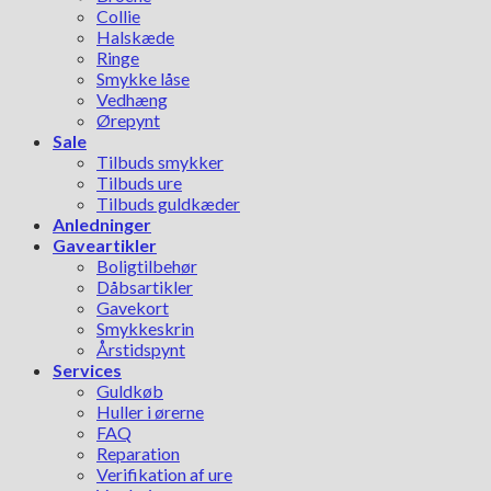
Collie
Halskæde
Ringe
Smykke låse
Vedhæng
Ørepynt
Sale
Tilbuds smykker
Tilbuds ure
Tilbuds guldkæder
Anledninger
Gaveartikler
Boligtilbehør
Dåbsartikler
Gavekort
Smykkeskrin
Årstidspynt
Services
Guldkøb
Huller i ørerne
FAQ
Reparation
Verifikation af ure