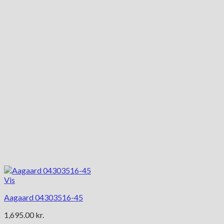
Mulighederne
kan
vælges
på
varesiden
Vis
Aagaard 04303516-45
1,695.00
kr.