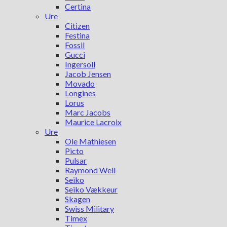
Certina
Ure
Citizen
Festina
Fossil
Gucci
Ingersoll
Jacob Jensen
Movado
Longines
Lorus
Marc Jacobs
Maurice Lacroix
Ure
Ole Mathiesen
Picto
Pulsar
Raymond Weil
Seiko
Seiko Vækkeur
Skagen
Swiss Military
Timex