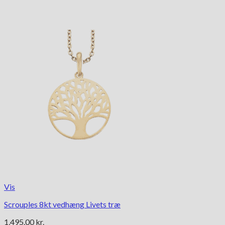
Vis
Scrouples 8kt vedhæng Livets træ
1,495.00
kr.