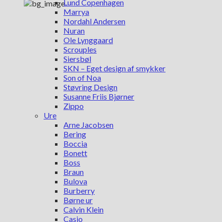
Lund Copenhagen
Marrya
Nordahl Andersen
Nuran
Ole Lynggaard
Scrouples
Siersbøl
SKN – Eget design af smykker
Son of Noa
Støvring Design
Susanne Friis Bjørner
Zippo
Ure
Arne Jacobsen
Bering
Boccia
Bonett
Boss
Braun
Bulova
Burberry
Børne ur
Calvin Klein
Casio