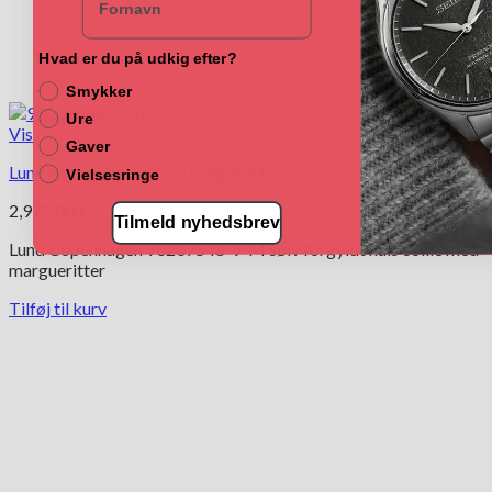
Hvad er du på udkig efter?
Smykker
Ure
Vis
Gaver
Lund Copenhagen 90207548-9-M
Vielsesringe
2,975.00
kr.
Tilmeld nyhedsbrev
Lund Copenhagen 90207548-9-M sølv forgyldt hals collie med
margueritter
Tilføj til kurv