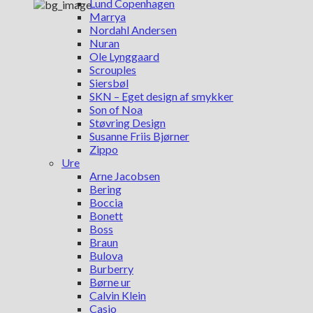
Lund Copenhagen
Marrya
Nordahl Andersen
Nuran
Ole Lynggaard
Scrouples
Siersbøl
SKN – Eget design af smykker
Son of Noa
Støvring Design
Susanne Friis Bjørner
Zippo
Ure
Arne Jacobsen
Bering
Boccia
Bonett
Boss
Braun
Bulova
Burberry
Børne ur
Calvin Klein
Casio