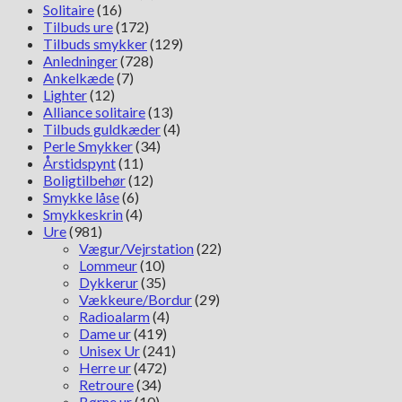
Solitaire
(16)
Tilbuds ure
(172)
Tilbuds smykker
(129)
Anledninger
(728)
Ankelkæde
(7)
Lighter
(12)
Alliance solitaire
(13)
Tilbuds guldkæder
(4)
Perle Smykker
(34)
Årstidspynt
(11)
Boligtilbehør
(12)
Smykke låse
(6)
Smykkeskrin
(4)
Ure
(981)
Vægur/Vejrstation
(22)
Lommeur
(10)
Dykkerur
(35)
Vækkeure/Bordur
(29)
Radioalarm
(4)
Dame ur
(419)
Unisex Ur
(241)
Herre ur
(472)
Retroure
(34)
Børne ur
(10)