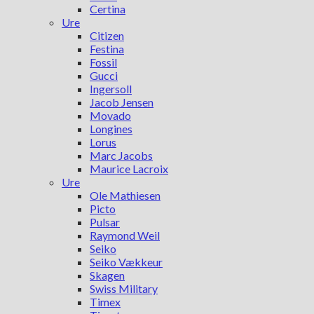
Certina
Ure
Citizen
Festina
Fossil
Gucci
Ingersoll
Jacob Jensen
Movado
Longines
Lorus
Marc Jacobs
Maurice Lacroix
Ure
Ole Mathiesen
Picto
Pulsar
Raymond Weil
Seiko
Seiko Vækkeur
Skagen
Swiss Military
Timex