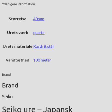
Yderligere information
Størrelse
40mm
Urets værk
quartz
Urets materiale
Rustfrit stål
Vandtæthed
100 meter
Brand
Brand
Seiko
Seiko ure – Japansk