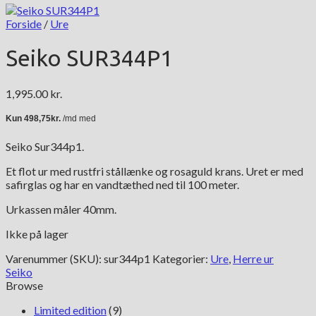
Forside
/
Ure
Seiko SUR344P1
1,995.00
kr.
Seiko Sur344p1.
Et flot ur med rustfri stållænke og rosaguld krans. Uret er med
safirglas og har en vandtæthed ned til 100 meter.
Urkassen måler 40mm.
Ikke på lager
Varenummer (SKU):
sur344p1
Kategorier:
Ure
,
Herre ur
Seiko
Browse
Limited edition
(9)