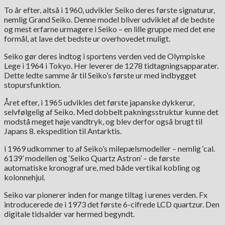
To år efter, altså i 1960, udvikler Seiko deres første signaturur,
nemlig Grand Seiko. Denne model bliver udviklet af de bedste
og mest erfarne urmagere i Seiko – en lille gruppe med det ene
formål, at lave det bedste ur overhovedet muligt.
Seiko gør deres indtog i sportens verden ved de Olympiske
Lege i 1964 i Tokyo. Her leverer de 1278 tidtagningsapparater.
Dette ledte samme år til Seiko’s første ur med indbygget
stopursfunktion.
Året efter, i 1965 udvikles det første japanske dykkerur,
selvfølgelig af Seiko. Med dobbelt pakningsstruktur kunne det
modstå meget høje vandtryk, og blev derfor også brugt til
Japans 8. ekspedition til Antarktis.
i 1969 udkommer to af Seiko’s milepælsmodeller – nemlig ‘cal.
6139’ modellen og ‘Seiko Quartz Astron’ – de første
automatiske kronograf ure, med både vertikal kobling og
kolonnehjul.
Seiko var pionerer inden for mange tiltag i urenes verden. Fx
introducerede de i 1973 det første 6-cifrede LCD quartzur. Den
digitale tidsalder var hermed begyndt.