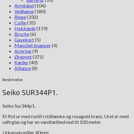
Armbånd
(104)
Vedhæng
(180)
Ringe
(332)
Collie
(35)
Halskæde
(119)
Broche
(6)
Gavekort
(5)
Manchet knapper
(4)
Armring
(9)
Ørepynt
(371)
Kæder
(40)
Alliance
(8)
Beskrivelse
Seiko SUR344P1.
Seiko Sur344p1.
Et flot ur med rustfri stållænke og rosaguld krans. Uret er med
safirglas og har en vandtæthed ned til 100 meter.
Urkassen måler 40mm.