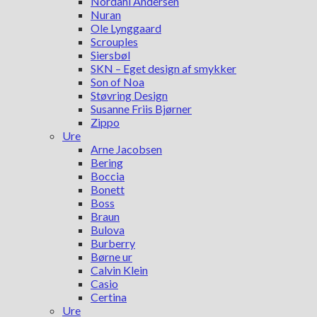
Nordahl Andersen
Nuran
Ole Lynggaard
Scrouples
Siersbøl
SKN – Eget design af smykker
Son of Noa
Støvring Design
Susanne Friis Bjørner
Zippo
Ure
Arne Jacobsen
Bering
Boccia
Bonett
Boss
Braun
Bulova
Burberry
Børne ur
Calvin Klein
Casio
Certina
Ure