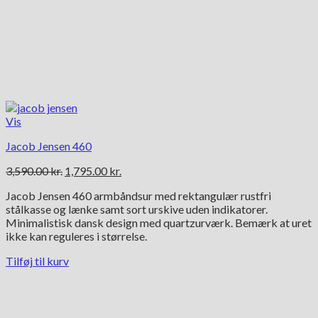
Vis
Jacob Jensen 460
Den
Den
3,590.00
kr.
1,795.00
kr.
oprindelige
aktuelle
Jacob Jensen 460 armbåndsur med rektangulær rustfri
pris
pris
stålkasse og lænke samt sort urskive uden indikatorer.
var:
er:
Minimalistisk dansk design med quartzurværk. Bemærk at uret
3,590.00 kr..
1,795.00 kr..
ikke kan reguleres i størrelse.
Tilføj til kurv