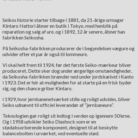
Seikos historie starter tilbage i 1881, da 21-årige urmager
Kintaro Hattori åbner en butik i Tokyo, med henblik på
reparation og salg af ure, og i 1892, 12 år senere, åbner han
fabrikken Seikosha.
På Seikosha-fabrikken producerer de i begyndelsen vægure og
udvider efter et par år også til lommeure.
Vi skal helt frem til 1924, før det første Seiko-mærkeur bliver
produceret. Dette sker dog under ærgerlige omstændigheder,
da Seikosha-fabrikken brænder ned under jordskælvet i Kanto
i 1923. Det er hér at muligheden for at starte på en frisk byder
sig, og den chance griber Kintaro.
i 1929, hvor jernbanenetværket stille og roligt udvides, bliver
Seiko udnævnt til officiel leverandør af “jernbaneure”.
Teknologien gør roligt sit indtog i verden op igennem 50’erne.
Og i 1958 udvikler Seiko Diashock som er en
stødabsorberende komponent, designet til at beskytte
balancebolten i urværket, ved eventuelle stød.