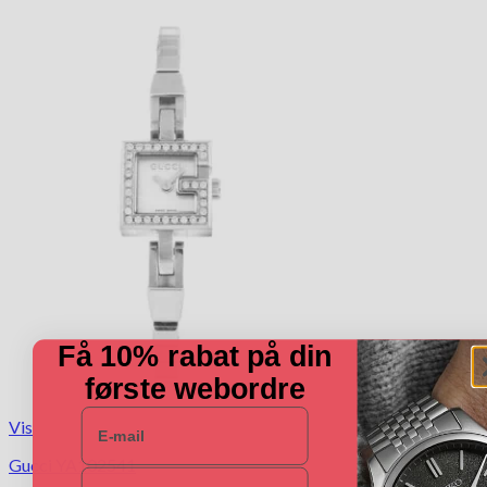
Få 10% rabat på din
første webordre
E-mail
Vis
Gucci YA102541
Navn