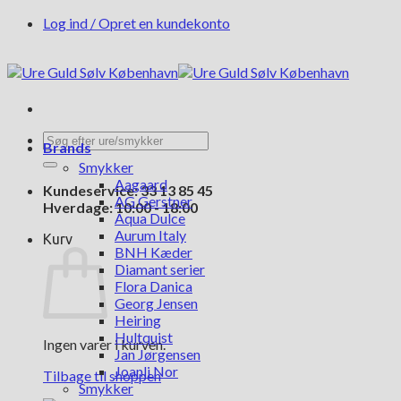
Fortsæt
Log ind / Opret en kundekonto
til
indhold
Søg
Brands
efter:
Smykker
Aagaard
Kundeservice: 33 13 85 45
AG Gerstner
Hverdage: 10:00 - 18:00
Aqua Dulce
Aurum Italy
Kurv
BNH Kæder
Diamant serier
Flora Danica
Georg Jensen
Heiring
Hultquist
Ingen varer i kurven.
Jan Jørgensen
Joanli Nor
Tilbage til shoppen
Smykker