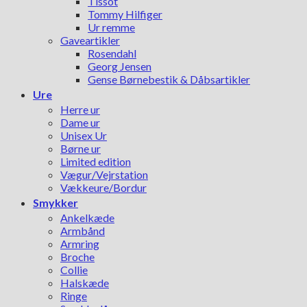
Tissot
Tommy Hilfiger
Ur remme
Gaveartikler
Rosendahl
Georg Jensen
Gense Børnebestik & Dåbsartikler
Ure
Herre ur
Dame ur
Unisex Ur
Børne ur
Limited edition
Vægur/Vejrstation
Vækkeure/Bordur
Smykker
Ankelkæde
Armbånd
Armring
Broche
Collie
Halskæde
Ringe