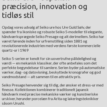
præcision, innovation og
tidløs stil
Opdag vores udvalg af Seiko ure hos Ure Guld Sølv, der
spænder fra ikoniske og robuste Seiko 5‑modeller til elegante,
håndværksprægede Seiko Presage og alt derimellem. Seiko har
været førende inden for urfremstilling siden 1881 og
revolutionerede industrien med verdens første kommercielle
quartz-ur i 1969
Seiko 5-serien er kendt for sin uovertrufne pålidelighed og
værdi — en mekanisk klassiker, der ofte anbefales som det
perfekte begyndelseur til samlere. Serien byder på automatiske
værker, dag- og datovisning, beskyttede kronografer og god
vandmodstand — alt sammen til en attraktiv pris.
Seiko Presage henvender sig til dig, der ønsker et dress-ur med
finesse. Kollektionen kombinerer traditionelt japansk
håndværk med præcise mekaniske værker og kunstneriske
urskiver, herunder porcelæn fra Arita og lakeringsteknikker
såsom Urushi.