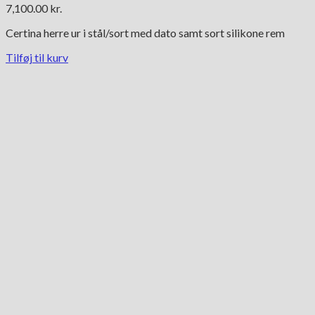
7,100.00
kr.
Certina herre ur i stål/sort med dato samt sort silikone rem
Tilføj til kurv