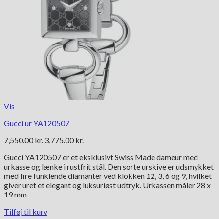
Vis
Gucci ur YA120507
Den
Den
7,550.00
kr.
3,775.00
kr.
oprindelige
aktuelle
Gucci YA120507 er et eksklusivt Swiss Made dameur med
pris
pris
urkasse og lænke i rustfrit stål. Den sorte urskive er udsmykket
var:
er:
med fire funklende diamanter ved klokken 12, 3, 6 og 9, hvilket
7,550.00 kr..
3,775.00 kr..
giver uret et elegant og luksuriøst udtryk. Urkassen måler 28 x
19 mm.
Tilføj til kurv