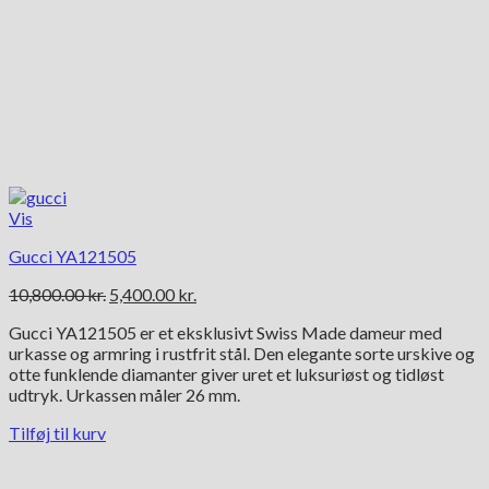
Vis
Gucci YA121505
Den
Den
10,800.00
kr.
5,400.00
kr.
oprindelige
aktuelle
Gucci YA121505 er et eksklusivt Swiss Made dameur med
pris
pris
urkasse og armring i rustfrit stål. Den elegante sorte urskive og
var:
er:
otte funklende diamanter giver uret et luksuriøst og tidløst
10,800.00 kr..
5,400.00 kr..
udtryk. Urkassen måler 26 mm.
Tilføj til kurv