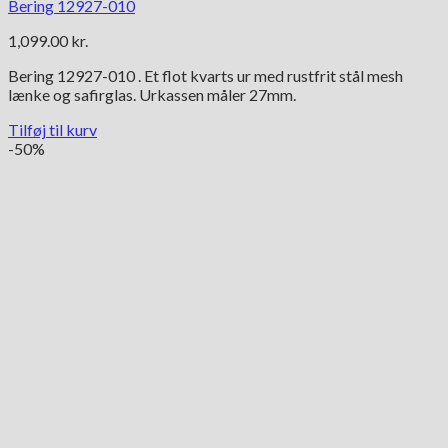
Bering 12927-010
1,099.00
kr.
Bering 12927-010 . Et flot kvarts ur med rustfrit stål mesh
lænke og safirglas. Urkassen måler 27mm.
Tilføj til kurv
-50%