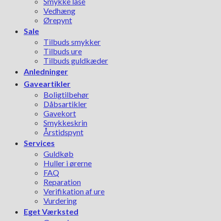
Smykke låse
Vedhæng
Ørepynt
Sale
Tilbuds smykker
Tilbuds ure
Tilbuds guldkæder
Anledninger
Gaveartikler
Boligtilbehør
Dåbsartikler
Gavekort
Smykkeskrin
Årstidspynt
Services
Guldkøb
Huller i ørerne
FAQ
Reparation
Verifikation af ure
Vurdering
Eget Værksted