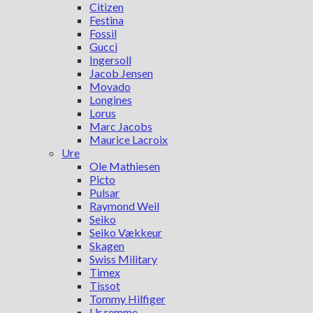
Citizen
Festina
Fossil
Gucci
Ingersoll
Jacob Jensen
Movado
Longines
Lorus
Marc Jacobs
Maurice Lacroix
Ure
Ole Mathiesen
Picto
Pulsar
Raymond Weil
Seiko
Seiko Vækkeur
Skagen
Swiss Military
Timex
Tissot
Tommy Hilfiger
Ur remme