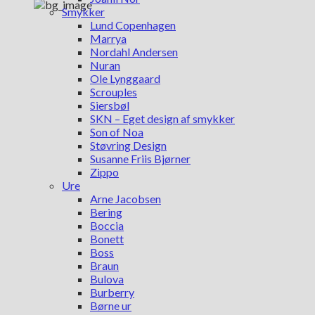
Smykker
Lund Copenhagen
Marrya
Nordahl Andersen
Nuran
Ole Lynggaard
Scrouples
Siersbøl
SKN – Eget design af smykker
Son of Noa
Støvring Design
Susanne Friis Bjørner
Zippo
Ure
Arne Jacobsen
Bering
Boccia
Bonett
Boss
Braun
Bulova
Burberry
Børne ur