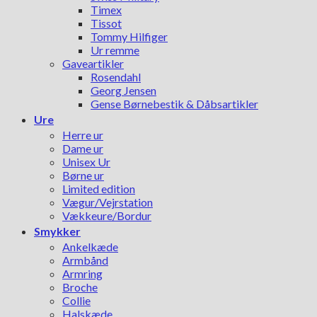
Timex
Tissot
Tommy Hilfiger
Ur remme
Gaveartikler
Rosendahl
Georg Jensen
Gense Børnebestik & Dåbsartikler
Ure
Herre ur
Dame ur
Unisex Ur
Børne ur
Limited edition
Vægur/Vejrstation
Vækkeure/Bordur
Smykker
Ankelkæde
Armbånd
Armring
Broche
Collie
Halskæde