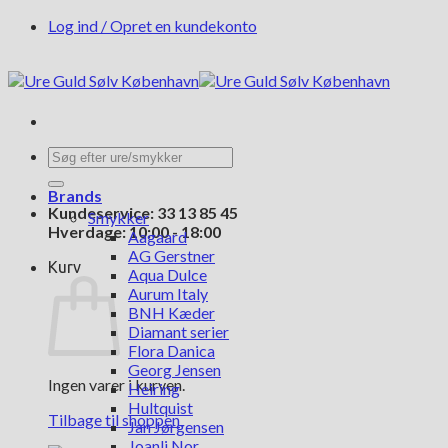
Fortsæt
Log ind / Opret en kundekonto
til
indhold
Søg
efter:
Brands
Kundeservice: 33 13 85 45
Smykker
Hverdage: 10:00 - 18:00
Aagaard
AG Gerstner
Kurv
Aqua Dulce
Aurum Italy
BNH Kæder
Diamant serier
Flora Danica
Georg Jensen
Ingen varer i kurven.
Heiring
Hultquist
Tilbage til shoppen
Jan Jørgensen
Joanli Nor