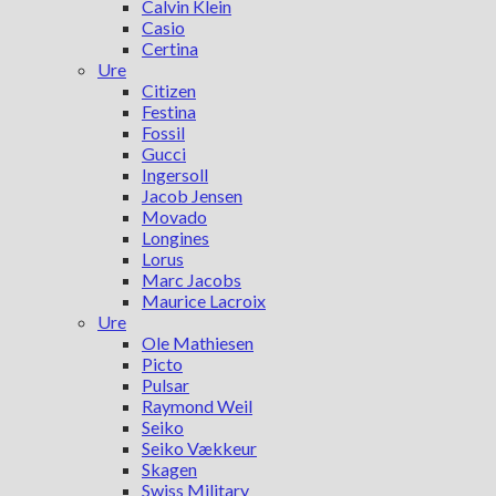
Calvin Klein
Casio
Certina
Ure
Citizen
Festina
Fossil
Gucci
Ingersoll
Jacob Jensen
Movado
Longines
Lorus
Marc Jacobs
Maurice Lacroix
Ure
Ole Mathiesen
Picto
Pulsar
Raymond Weil
Seiko
Seiko Vækkeur
Skagen
Swiss Military