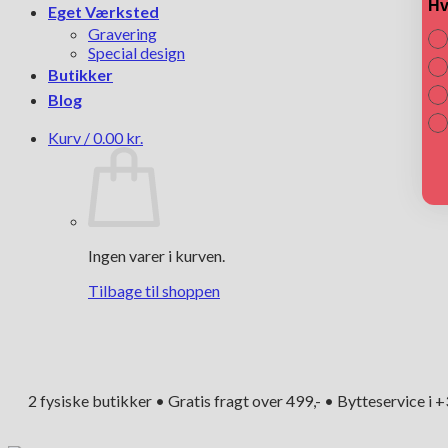
Hv
Eget Værksted
Gravering
Special design
Butikker
Blog
Kurv /
0.00
kr.
Ingen varer i kurven.
Tilbage til shoppen
2 fysiske butikker • Gratis fragt over 499,- • Bytteservice i 