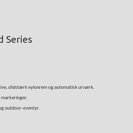
d Series
kive, slidstærk nylonrem og automatisk urværk.
g markeringer.
og outdoor-eventyr.