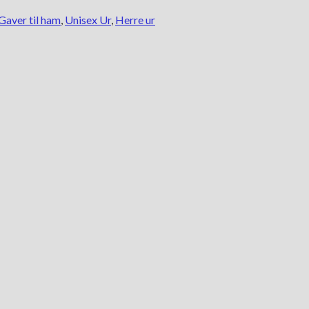
Gaver til ham
,
Unisex Ur
,
Herre ur