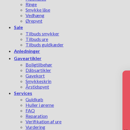
Ringe
Smykke låse
Vedhæng
Ørepynt
Sale
Tilbuds smykker
Tilbuds ure
Tilbuds guldkæder
Anledninger
Gaveartikler
Boligtilbehør
Dåbsartikler
Gavekort
Smykkeskrin
Årstidspynt
Services
Guldkøb
Huller i ørerne
FAQ
Reparation
Verifikation af ure
Vurdering