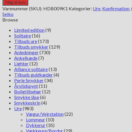
5
Tilføj til kurv
Sports
Varenummer (SKU):
HDB009K1
Kategorier:
Ure
,
Konfirmation
,
HDB009K1
Seiko
Field
Browse
Series
antal
Limited edition
(9)
Solitaire
(16)
Tilbuds ure
(173)
Tilbuds smykker
(129)
Anledninger
(730)
Ankelkæde
(7)
Lighter
(12)
Alliance solitaire
(13)
Tilbuds guldkæder
(4)
Perle Smykker
(34)
Årstidspynt
(11)
Boligtilbehør
(12)
Smykke låse
(6)
Smykkeskrin
(4)
Ure
(983)
Vægur/Vejrstation
(22)
Lommeur
(10)
Dykkerur
(35)
Vækkeure/Bordur
(29)