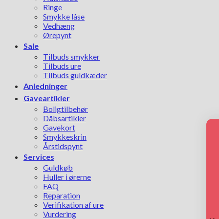
Ringe
Smykke låse
Vedhæng
Ørepynt
Sale
Tilbuds smykker
Tilbuds ure
Tilbuds guldkæder
Anledninger
Gaveartikler
Boligtilbehør
Dåbsartikler
Gavekort
Smykkeskrin
Årstidspynt
Services
Guldkøb
Huller i ørerne
FAQ
Reparation
Verifikation af ure
Vurdering