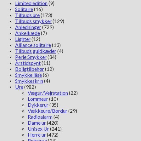
Limited edition
(9)
Solitaire
(16)
Tilbuds ure
(173)
Tilbuds smykker
(129)
Anledninger
(729)
Ankelkæde
(7)
Lighter
(12)
Alliance solitaire
(13)
Tilbuds guldkæder
(4)
Perle Smykker
(34)
Årstidspynt
(11)
Boligtilbehør
(12)
Smykke låse
(6)
Smykkeskrin
(4)
Ure
(982)
Vægur/Vejrstation
(22)
Lommeur
(10)
Dykkerur
(35)
Vækkeure/Bordur
(29)
Radioalarm
(4)
Dame ur
(420)
Unisex Ur
(241)
Herre ur
(472)
Retroure
(34)