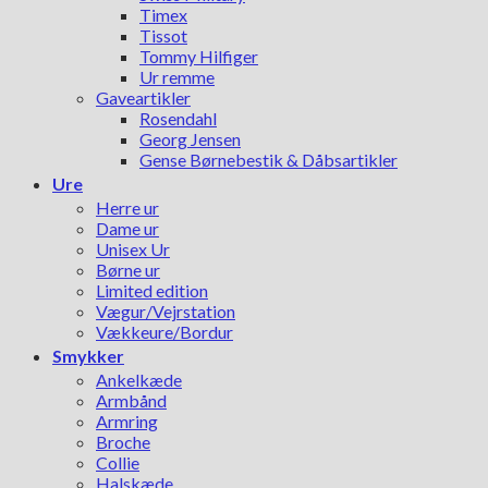
Timex
Tissot
Tommy Hilfiger
Ur remme
Gaveartikler
Rosendahl
Georg Jensen
Gense Børnebestik & Dåbsartikler
Ure
Herre ur
Dame ur
Unisex Ur
Børne ur
Limited edition
Vægur/Vejrstation
Vækkeure/Bordur
Smykker
Ankelkæde
Armbånd
Armring
Broche
Collie
Halskæde