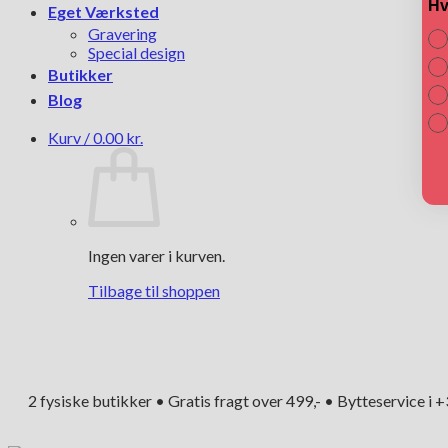
Hv
Eget Værksted
Gravering
Special design
Butikker
Blog
Kurv /
0.00
kr.
Ingen varer i kurven.
Tilbage til shoppen
2 fysiske butikker • Gratis fragt over 499,- • Bytteservice i 