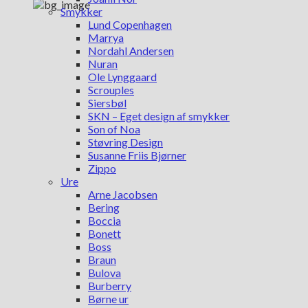
Smykker
Lund Copenhagen
Marrya
Nordahl Andersen
Nuran
Ole Lynggaard
Scrouples
Siersbøl
SKN – Eget design af smykker
Son of Noa
Støvring Design
Susanne Friis Bjørner
Zippo
Ure
Arne Jacobsen
Bering
Boccia
Bonett
Boss
Braun
Bulova
Burberry
Børne ur