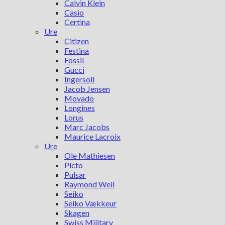
Calvin Klein
Casio
Certina
Ure
Citizen
Festina
Fossil
Gucci
Ingersoll
Jacob Jensen
Movado
Longines
Lorus
Marc Jacobs
Maurice Lacroix
Ure
Ole Mathiesen
Picto
Pulsar
Raymond Weil
Seiko
Seiko Vækkeur
Skagen
Swiss Military