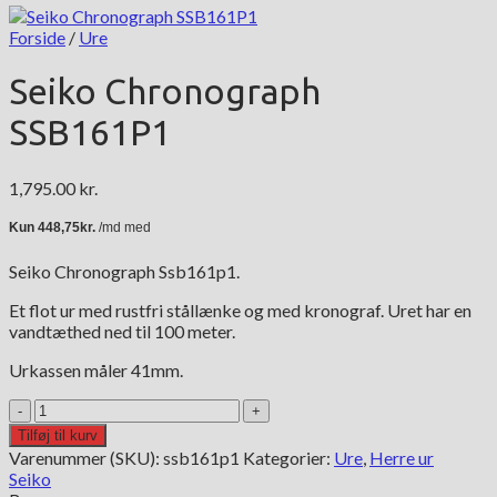
Forside
/
Ure
Seiko Chronograph
SSB161P1
1,795.00
kr.
Seiko Chronograph Ssb161p1.
Et flot ur med rustfri stållænke og med kronograf. Uret har en
vandtæthed ned til 100 meter.
Urkassen måler 41mm.
Seiko
Chronograph
Tilføj til kurv
SSB161P1
Varenummer (SKU):
ssb161p1
Kategorier:
Ure
,
Herre ur
antal
Seiko