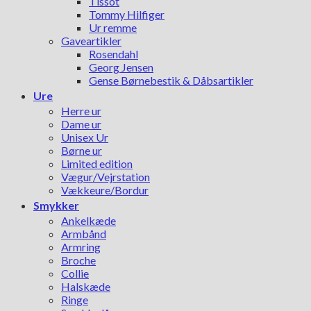
Tissot
Tommy Hilfiger
Ur remme
Gaveartikler
Rosendahl
Georg Jensen
Gense Børnebestik & Dåbsartikler
Ure
Herre ur
Dame ur
Unisex Ur
Børne ur
Limited edition
Vægur/Vejrstation
Vækkeure/Bordur
Smykker
Ankelkæde
Armbånd
Armring
Broche
Collie
Halskæde
Ringe