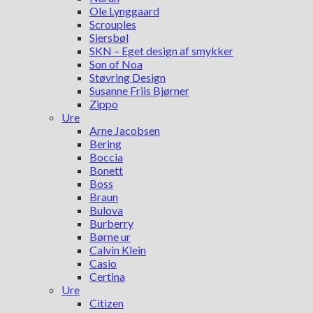
Ole Lynggaard
Scrouples
Siersbøl
SKN – Eget design af smykker
Son of Noa
Støvring Design
Susanne Friis Bjørner
Zippo
Ure
Arne Jacobsen
Bering
Boccia
Bonett
Boss
Braun
Bulova
Burberry
Børne ur
Calvin Klein
Casio
Certina
Ure
Citizen