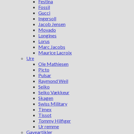
Festina
Fossil
Gucci
Ingersoll
Jacob Jensen
Movado
Longines
Lorus
Marc Jacobs
Maurice Lacroix
Ure
Ole Mathiesen
Picto
Pulsar
Raymond Weil
Seiko
Seiko Vækkeur
Skagen
Swiss Military
Timex
Tissot
Tommy Hilfiger
Ur remme
Gaveartikler