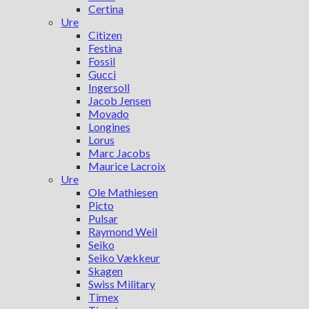
Certina
Ure
Citizen
Festina
Fossil
Gucci
Ingersoll
Jacob Jensen
Movado
Longines
Lorus
Marc Jacobs
Maurice Lacroix
Ure
Ole Mathiesen
Picto
Pulsar
Raymond Weil
Seiko
Seiko Vækkeur
Skagen
Swiss Military
Timex