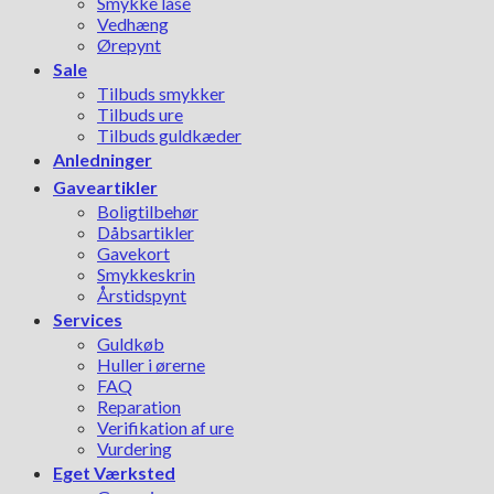
Smykke låse
Vedhæng
Ørepynt
Sale
Tilbuds smykker
Tilbuds ure
Tilbuds guldkæder
Anledninger
Gaveartikler
Boligtilbehør
Dåbsartikler
Gavekort
Smykkeskrin
Årstidspynt
Services
Guldkøb
Huller i ørerne
FAQ
Reparation
Verifikation af ure
Vurdering
Eget Værksted