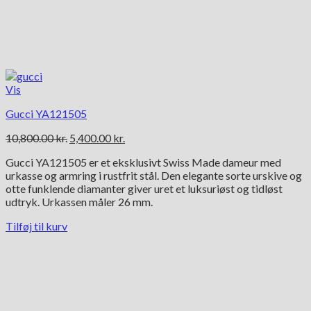
Vis
Gucci YA121505
Den
Den
10,800.00
kr.
5,400.00
kr.
oprindelige
aktuelle
Gucci YA121505 er et eksklusivt Swiss Made dameur med
pris
pris
urkasse og armring i rustfrit stål. Den elegante sorte urskive og
var:
er:
otte funklende diamanter giver uret et luksuriøst og tidløst
10,800.00 kr..
5,400.00 kr..
udtryk. Urkassen måler 26 mm.
Tilføj til kurv