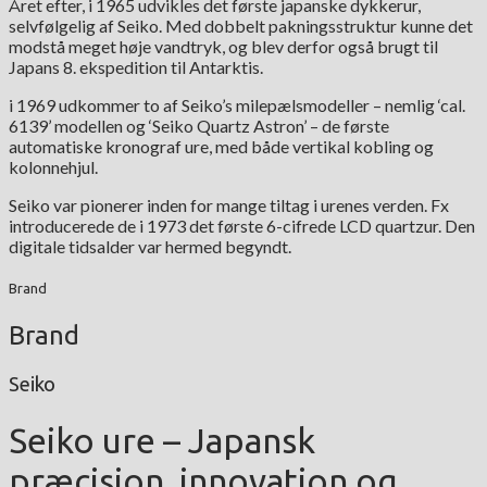
Året efter, i 1965 udvikles det første japanske dykkerur,
selvfølgelig af Seiko. Med dobbelt pakningsstruktur kunne det
modstå meget høje vandtryk, og blev derfor også brugt til
Japans 8. ekspedition til Antarktis.
i 1969 udkommer to af Seiko’s milepælsmodeller – nemlig ‘cal.
6139’ modellen og ‘Seiko Quartz Astron’ – de første
automatiske kronograf ure, med både vertikal kobling og
kolonnehjul.
Seiko var pionerer inden for mange tiltag i urenes verden. Fx
introducerede de i 1973 det første 6-cifrede LCD quartzur. Den
digitale tidsalder var hermed begyndt.
Brand
Brand
Seiko
Seiko ure – Japansk
præcision, innovation og