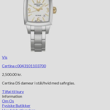
Vis
Certina c0043101103700
2,500.00
kr.
Certina DS dameur i stål/hvid med safirglas.
Tilføj til kurv
Information
Om Os
Fysiske Butikker