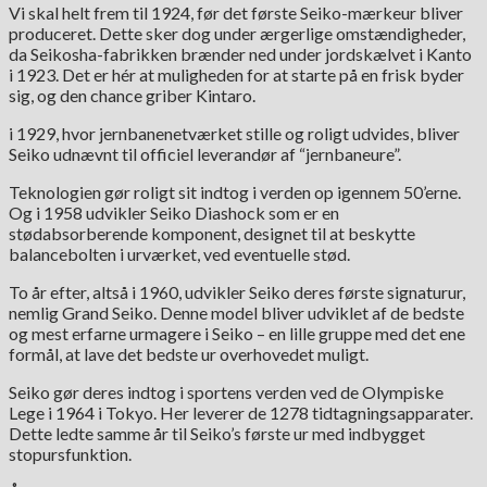
Vi skal helt frem til 1924, før det første Seiko-mærkeur bliver
produceret. Dette sker dog under ærgerlige omstændigheder,
da Seikosha-fabrikken brænder ned under jordskælvet i Kanto
i 1923. Det er hér at muligheden for at starte på en frisk byder
sig, og den chance griber Kintaro.
i 1929, hvor jernbanenetværket stille og roligt udvides, bliver
Seiko udnævnt til officiel leverandør af “jernbaneure”.
Teknologien gør roligt sit indtog i verden op igennem 50’erne.
Og i 1958 udvikler Seiko Diashock som er en
stødabsorberende komponent, designet til at beskytte
balancebolten i urværket, ved eventuelle stød.
To år efter, altså i 1960, udvikler Seiko deres første signaturur,
nemlig Grand Seiko. Denne model bliver udviklet af de bedste
og mest erfarne urmagere i Seiko – en lille gruppe med det ene
formål, at lave det bedste ur overhovedet muligt.
Seiko gør deres indtog i sportens verden ved de Olympiske
Lege i 1964 i Tokyo. Her leverer de 1278 tidtagningsapparater.
Dette ledte samme år til Seiko’s første ur med indbygget
stopursfunktion.