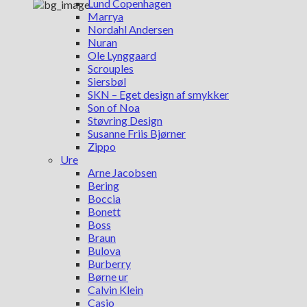
Lund Copenhagen
Marrya
Nordahl Andersen
Nuran
Ole Lynggaard
Scrouples
Siersbøl
SKN – Eget design af smykker
Son of Noa
Støvring Design
Susanne Friis Bjørner
Zippo
Ure
Arne Jacobsen
Bering
Boccia
Bonett
Boss
Braun
Bulova
Burberry
Børne ur
Calvin Klein
Casio