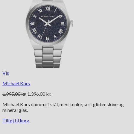
Vis
Michael Kors
Den
Den
1,995.00
kr.
1,396.00
kr.
oprindelige
aktuelle
Michael Kors dame ur i stål, med lænke, sort glitter skive og
pris
pris
mineral glas.
var:
er:
1,995.00 kr..
1,396.00 kr..
Tilføj til kurv