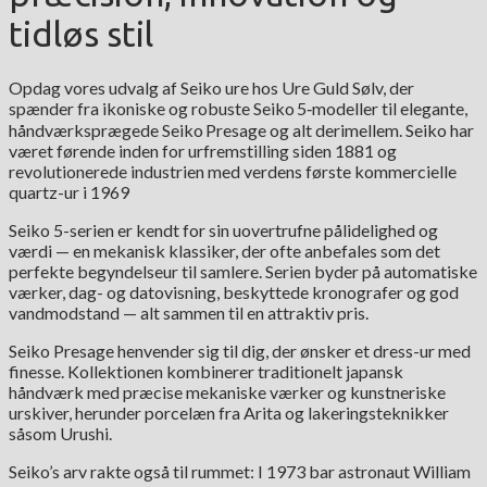
tidløs stil
Opdag vores udvalg af Seiko ure hos Ure Guld Sølv, der
spænder fra ikoniske og robuste Seiko 5‑modeller til elegante,
håndværksprægede Seiko Presage og alt derimellem. Seiko har
været førende inden for urfremstilling siden 1881 og
revolutionerede industrien med verdens første kommercielle
quartz-ur i 1969
Seiko 5-serien er kendt for sin uovertrufne pålidelighed og
værdi — en mekanisk klassiker, der ofte anbefales som det
perfekte begyndelseur til samlere. Serien byder på automatiske
værker, dag- og datovisning, beskyttede kronografer og god
vandmodstand — alt sammen til en attraktiv pris.
Seiko Presage henvender sig til dig, der ønsker et dress-ur med
finesse. Kollektionen kombinerer traditionelt japansk
håndværk med præcise mekaniske værker og kunstneriske
urskiver, herunder porcelæn fra Arita og lakeringsteknikker
såsom Urushi.
Seiko’s arv rakte også til rummet: I 1973 bar astronaut William