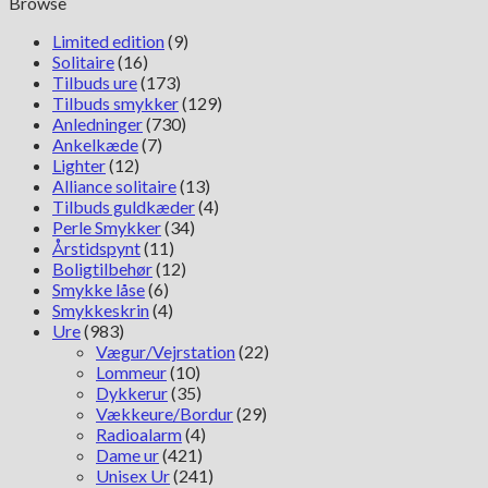
Browse
Limited edition
(9)
Solitaire
(16)
Tilbuds ure
(173)
Tilbuds smykker
(129)
Anledninger
(730)
Ankelkæde
(7)
Lighter
(12)
Alliance solitaire
(13)
Tilbuds guldkæder
(4)
Perle Smykker
(34)
Årstidspynt
(11)
Boligtilbehør
(12)
Smykke låse
(6)
Smykkeskrin
(4)
Ure
(983)
Vægur/Vejrstation
(22)
Lommeur
(10)
Dykkerur
(35)
Vækkeure/Bordur
(29)
Radioalarm
(4)
Dame ur
(421)
Unisex Ur
(241)