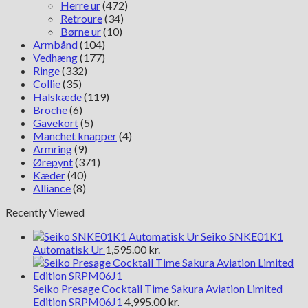
Herre ur
(472)
Retroure
(34)
Børne ur
(10)
Armbånd
(104)
Vedhæng
(177)
Ringe
(332)
Collie
(35)
Halskæde
(119)
Broche
(6)
Gavekort
(5)
Manchet knapper
(4)
Armring
(9)
Ørepynt
(371)
Kæder
(40)
Alliance
(8)
Recently Viewed
Seiko SNKE01K1
Automatisk Ur
1,595.00
kr.
Seiko Presage Cocktail Time Sakura Aviation Limited
Edition SRPM06J1
4,995.00
kr.