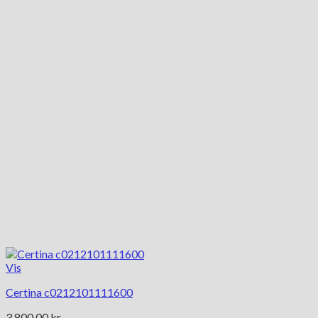
Vis
Certina c0212101111600
3,800.00
kr.