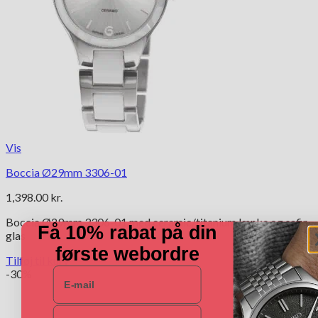
Vis
Boccia Ø29mm 3306-01
1,398.00
kr.
Boccia Ø29mm 3306-01 med ceramic/titanium lænke og safir
Få 10% rabat på din
glas
første webordre
Tilføj til kurv
E-mail
-30%
Navn