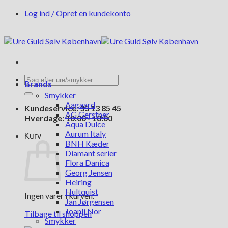
Fortsæt
Log ind / Opret en kundekonto
til
indhold
Søg
Brands
efter:
Smykker
Aagaard
Kundeservice: 33 13 85 45
AG Gerstner
Hverdage: 10:00 - 18:00
Aqua Dulce
Aurum Italy
Kurv
BNH Kæder
Diamant serier
Flora Danica
Georg Jensen
Heiring
Hultquist
Ingen varer i kurven.
Jan Jørgensen
Joanli Nor
Tilbage til shoppen
Smykker