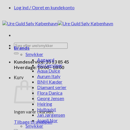
Fortsæt
Log ind / Opret en kundekonto
til
indhold
Søg
Brands
efter:
Smykker
Aagaard
Kundeservice: 33 13 85 45
AG Gerstner
Hverdage: 10:00 - 18:00
Aqua Dulce
Aurum Italy
Kurv
BNH Kæder
Diamant serier
Flora Danica
Georg Jensen
Heiring
Hultquist
Ingen varer i kurven.
Jan Jørgensen
Joanli Nor
Tilbage til shoppen
Smykker