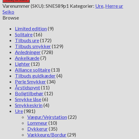
Solar
Varenummer (SKU):
SNE589p1
Kategorier:
Ure
,
Herre ur
Prospex
Seiko
SNE589P1
Browse
antal
Limited edition
(9)
Solitaire
(16)
Tilbuds ure
(172)
Tilbuds smykker
(129)
Anledninger
(728)
Ankelkæde
(7)
Lighter
(12)
Alliance solitaire
(13)
Tilbuds guldkæder
(4)
Perle Smykker
(34)
Årstidspynt
(11)
Boligtilbehør
(12)
Smykke låse
(6)
Smykkeskrin
(4)
Ure
(981)
Vægur/Vejrstation
(22)
Lommeur
(10)
Dykkerur
(35)
Vækkeure/Bordur
(29)