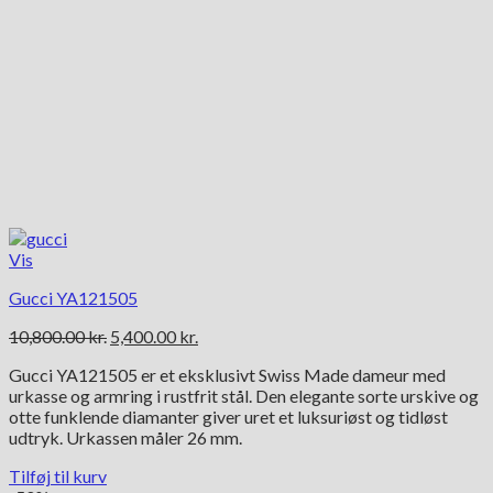
Vis
Gucci YA121505
Den
Den
10,800.00
kr.
5,400.00
kr.
oprindelige
aktuelle
Gucci YA121505 er et eksklusivt Swiss Made dameur med
pris
pris
urkasse og armring i rustfrit stål. Den elegante sorte urskive og
var:
er:
otte funklende diamanter giver uret et luksuriøst og tidløst
10,800.00 kr..
5,400.00 kr..
udtryk. Urkassen måler 26 mm.
Tilføj til kurv