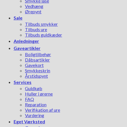
Smykke låse
Vedhæng
Ørepynt
Sale
Tilbuds smykker
Tilbuds ure
Tilbuds guldkæder
Anledninger
Gaveartikler
Boligtilbehør
Dåbsartikler
Gavekort
Smykkeskrin
Årstidspynt
Services
Guldkøb
Huller i ørerne
FAQ
Reparation
Verifikation af ure
Vurdering
Eget Værksted