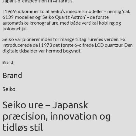
Japans 8. ekspedition til Antarktis.
i 1969 udkommer to af Seiko’s milepælsmodeller – nemlig ‘cal.
6139’ modellen og ‘Seiko Quartz Astron’ – de første
automatiske kronograf ure, med både vertikal kobling og
kolonnehjul.
Seiko var pionerer inden for mange tiltag i urenes verden. Fx
introducerede de i 1973 det første 6-cifrede LCD quartzur. Den
digitale tidsalder var hermed begyndt.
Brand
Brand
Seiko
Seiko ure – Japansk
præcision, innovation og
tidløs stil