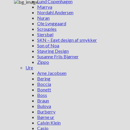
Lund Copenhagen
Marrya
Nordahl Andersen
Nuran
Ole Lynggaard
Scrouples
Siersbøl
SKN – Eget design af smykker
Son of Noa
Støvring Design
Susanne Friis Bjørner
Zippo
Ure
Arne Jacobsen
Bering
Boccia
Bonett
Boss
Braun
Bulova
Burberry
Børne ur
Calvin Klein
Casio