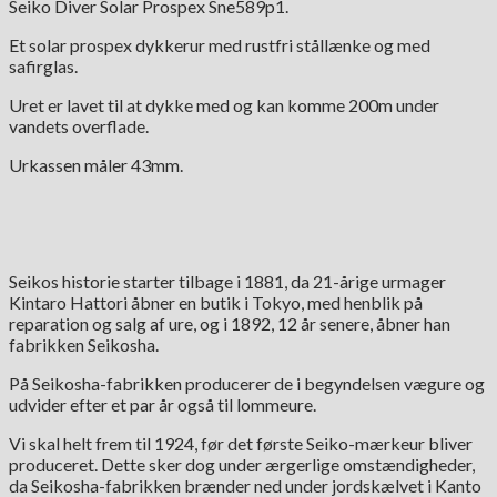
Seiko Diver Solar Prospex Sne589p1.
Et solar prospex dykkerur med rustfri stållænke og med
safirglas.
Uret er lavet til at dykke med og kan komme 200m under
vandets overflade.
Urkassen måler 43mm.
Seikos historie starter tilbage i 1881, da 21-årige urmager
Kintaro Hattori åbner en butik i Tokyo, med henblik på
reparation og salg af ure, og i 1892, 12 år senere, åbner han
fabrikken Seikosha.
På Seikosha-fabrikken producerer de i begyndelsen vægure og
udvider efter et par år også til lommeure.
Vi skal helt frem til 1924, før det første Seiko-mærkeur bliver
produceret. Dette sker dog under ærgerlige omstændigheder,
da Seikosha-fabrikken brænder ned under jordskælvet i Kanto