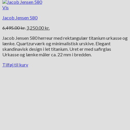
Vis
Jacob Jensen 580
Den
Den
6,495.00
kr.
3,250.00
kr.
oprindelige
aktuelle
Jacob Jensen 580 herreur med rektangulær titanium urkasse og
pris
pris
lænke. Quartzurværk og minimalistisk urskive. Elegant
var:
er:
skandinavisk design i let titanium. Uret er med safirglas
6,495.00 kr..
3,250.00 kr..
Urkasse og lænke måler ca. 22 mm i bredden.
Tilføj til kurv