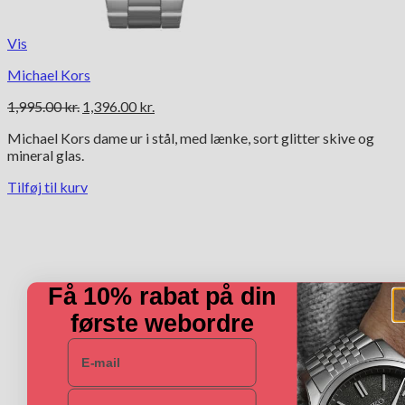
Vis
Michael Kors
Den
Den
1,995.00
kr.
1,396.00
kr.
oprindelige
aktuelle
Michael Kors dame ur i stål, med lænke, sort glitter skive og
pris
pris
mineral glas.
var:
er:
1,995.00 kr..
1,396.00 kr..
Tilføj til kurv
Få 10% rabat på din
første webordre
E-mail
Navn