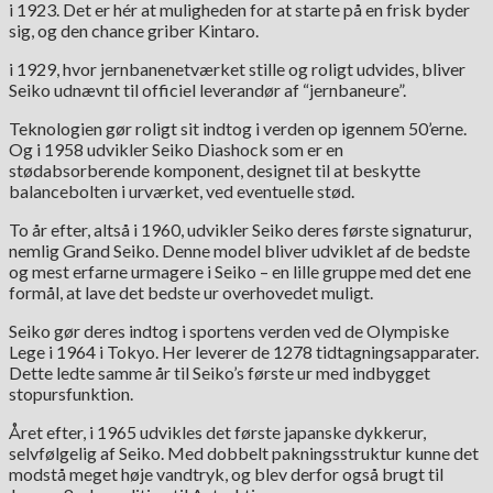
i 1923. Det er hér at muligheden for at starte på en frisk byder
sig, og den chance griber Kintaro.
i 1929, hvor jernbanenetværket stille og roligt udvides, bliver
Seiko udnævnt til officiel leverandør af “jernbaneure”.
Teknologien gør roligt sit indtog i verden op igennem 50’erne.
Og i 1958 udvikler Seiko Diashock som er en
stødabsorberende komponent, designet til at beskytte
balancebolten i urværket, ved eventuelle stød.
To år efter, altså i 1960, udvikler Seiko deres første signaturur,
nemlig Grand Seiko. Denne model bliver udviklet af de bedste
og mest erfarne urmagere i Seiko – en lille gruppe med det ene
formål, at lave det bedste ur overhovedet muligt.
Seiko gør deres indtog i sportens verden ved de Olympiske
Lege i 1964 i Tokyo. Her leverer de 1278 tidtagningsapparater.
Dette ledte samme år til Seiko’s første ur med indbygget
stopursfunktion.
Året efter, i 1965 udvikles det første japanske dykkerur,
selvfølgelig af Seiko. Med dobbelt pakningsstruktur kunne det
modstå meget høje vandtryk, og blev derfor også brugt til