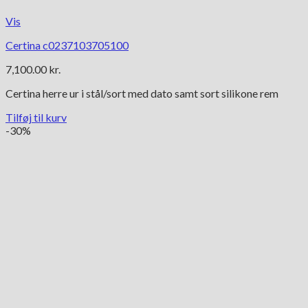
Vis
Certina c0237103705100
7,100.00
kr.
Certina herre ur i stål/sort med dato samt sort silikone rem
Tilføj til kurv
-30%