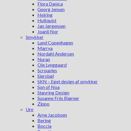
Flora Danica
Georg Jensen
Heiring
Hultquist
Jan Jørgensen
Joanli Nor
Smykker
Lund Copenhagen
Marrya
Nordahl Andersen
Nuran
Ole Lynggaard
Scrouples
Siersbøl
SKN – Eget design af smykker
Son of Noa
Støvring Design
Susanne Friis Bjørner
Zippo
Ure
Arne Jacobsen
Bering
Boccia