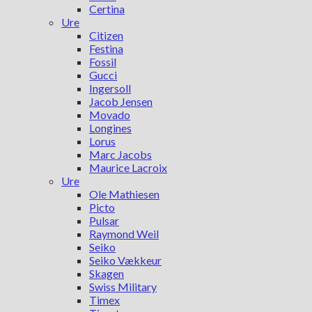
Certina
Ure
Citizen
Festina
Fossil
Gucci
Ingersoll
Jacob Jensen
Movado
Longines
Lorus
Marc Jacobs
Maurice Lacroix
Ure
Ole Mathiesen
Picto
Pulsar
Raymond Weil
Seiko
Seiko Vækkeur
Skagen
Swiss Military
Timex