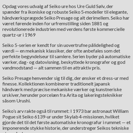
Opdag vores udvalg af Seiko ure hos Ure Guld Sølv, der
spænder fra ikoniske og robuste Seiko 5‑modeller til elegante,
håndværksprægede Seiko Presage og alt derimellem. Seiko har
været førende inden for urfremstilling siden 1881 og
revolutionerede industrien med verdens første kommercielle
quartz-ur i 1969
Seiko 5-serien er kendt for sin uovertrufne pålidelighed og
værdi — en mekanisk klassiker, der ofte anbefales som det
perfekte begyndelseur til samlere. Serien byder på automatiske
værker, dag- og datovisning, beskyttede kronografer og god
vandmodstand — alt sammen til en attraktiv pris.
Seiko Presage henvender sig til dig, der ønsker et dress-ur med
finesse. Kollektionen kombinerer traditionelt japansk
håndværk med præcise mekaniske værker og kunstneriske
urskiver, herunder porcelæn fra Arita og lakeringsteknikker
såsom Urushi.
Seiko’s arv rakte også til rummet: I 1973 bar astronaut William
Pogue sit Seiko 6139-ur under Skylab 4-missionen, hvilket
gjorde det til det første automatiske kronografur i rummet — et
imponerende stykke historie, der understreger Seikos tekniske