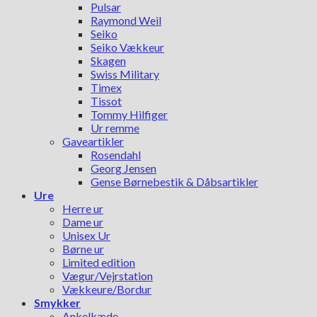
Pulsar
Raymond Weil
Seiko
Seiko Vækkeur
Skagen
Swiss Military
Timex
Tissot
Tommy Hilfiger
Ur remme
Gaveartikler
Rosendahl
Georg Jensen
Gense Børnebestik & Dåbsartikler
Ure
Herre ur
Dame ur
Unisex Ur
Børne ur
Limited edition
Vægur/Vejrstation
Vækkeure/Bordur
Smykker
Ankelkæde