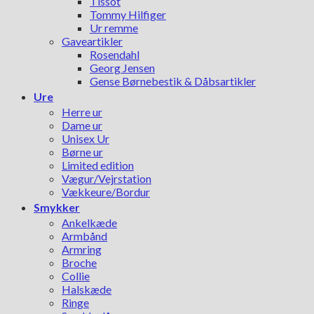
Tissot
Tommy Hilfiger
Ur remme
Gaveartikler
Rosendahl
Georg Jensen
Gense Børnebestik & Dåbsartikler
Ure
Herre ur
Dame ur
Unisex Ur
Børne ur
Limited edition
Vægur/Vejrstation
Vækkeure/Bordur
Smykker
Ankelkæde
Armbånd
Armring
Broche
Collie
Halskæde
Ringe