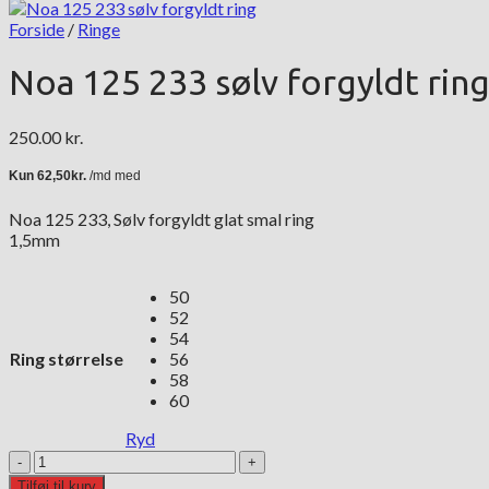
Forside
/
Ringe
Noa 125 233 sølv forgyldt rin
250.00
kr.
Noa 125 233, Sølv forgyldt glat smal ring
1,5mm
50
52
54
Ring størrelse
56
58
60
Ryd
Noa
125
Tilføj til kurv