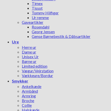
Timex
Tissot
Tommy Hilfiger
Ur remme
Gaveartikler
Rosendahl
Georg Jensen
Gense Børnebestik & Dåbsartikler
Ure
Herre ur
Dame ur
Unisex Ur
Børne ur
Limited edition
Vægur/Vejrstation
Vækkeure/Bordur
Smykker
Ankelkæde
Armbånd
Armring
Broche
Collie
Halskæde