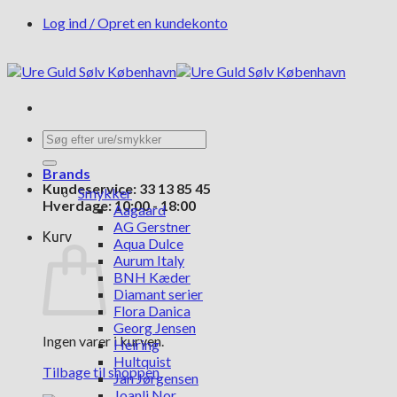
Fortsæt
Log ind / Opret en kundekonto
til
indhold
Søg
efter:
Brands
Kundeservice: 33 13 85 45
Smykker
Hverdage: 10:00 - 18:00
Aagaard
AG Gerstner
Kurv
Aqua Dulce
Aurum Italy
BNH Kæder
Diamant serier
Flora Danica
Georg Jensen
Ingen varer i kurven.
Heiring
Hultquist
Tilbage til shoppen
Jan Jørgensen
Joanli Nor