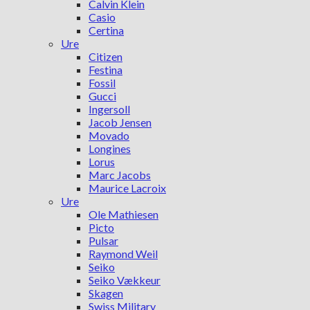
Calvin Klein
Casio
Certina
Ure
Citizen
Festina
Fossil
Gucci
Ingersoll
Jacob Jensen
Movado
Longines
Lorus
Marc Jacobs
Maurice Lacroix
Ure
Ole Mathiesen
Picto
Pulsar
Raymond Weil
Seiko
Seiko Vækkeur
Skagen
Swiss Military