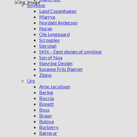
Smykker
Lund Copenhagen
Marrya
Nordahl Andersen
Nuran
Ole Lynggaard
Scrouples
Siersbøl
SKN – Eget design af smykker
Son of Noa
Støvring Design
Susanne Friis Bjørner
Zippo
Ure
Arne Jacobsen
Bering
Boccia
Bonett
Boss
Braun
Bulova
Burberry
Børne ur