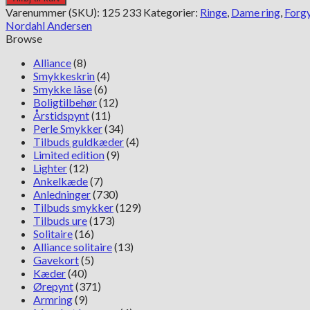
233
Varenummer (SKU):
125 233
Kategorier:
Ringe
,
Dame ring
,
Forgy
sølv
Nordahl Andersen
forgyldt
Browse
ring
antal
Alliance
(8)
Smykkeskrin
(4)
Smykke låse
(6)
Boligtilbehør
(12)
Årstidspynt
(11)
Perle Smykker
(34)
Tilbuds guldkæder
(4)
Limited edition
(9)
Lighter
(12)
Ankelkæde
(7)
Anledninger
(730)
Tilbuds smykker
(129)
Tilbuds ure
(173)
Solitaire
(16)
Alliance solitaire
(13)
Gavekort
(5)
Kæder
(40)
Ørepynt
(371)
Armring
(9)