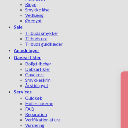
Ringe
Smykke låse
Vedhæng
Ørepynt
Sale
Tilbuds smykker
Tilbuds ure
Tilbuds guldkæder
Anledninger
Gaveartikler
Boligtilbehør
Dåbsartikler
Gavekort
Smykkeskrin
Årstidspynt
Services
Guldkøb
Huller i ørerne
FAQ
Reparation
Verifikation af ure
Vurdering