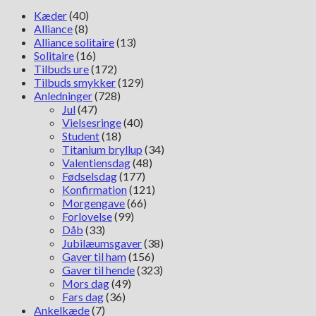
Kæder
(40)
Alliance
(8)
Alliance solitaire
(13)
Solitaire
(16)
Tilbuds ure
(172)
Tilbuds smykker
(129)
Anledninger
(728)
Jul
(47)
Vielsesringe
(40)
Student
(18)
Titanium bryllup
(34)
Valentiensdag
(48)
Fødselsdag
(177)
Konfirmation
(121)
Morgengave
(66)
Forlovelse
(99)
Dåb
(33)
Jubilæumsgaver
(38)
Gaver til ham
(156)
Gaver til hende
(323)
Mors dag
(49)
Fars dag
(36)
Ankelkæde
(7)