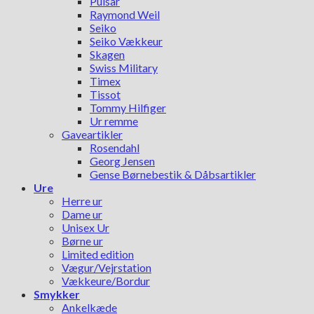
Pulsar
Raymond Weil
Seiko
Seiko Vækkeur
Skagen
Swiss Military
Timex
Tissot
Tommy Hilfiger
Ur remme
Gaveartikler
Rosendahl
Georg Jensen
Gense Børnebestik & Dåbsartikler
Ure
Herre ur
Dame ur
Unisex Ur
Børne ur
Limited edition
Vægur/Vejrstation
Vækkeure/Bordur
Smykker
Ankelkæde