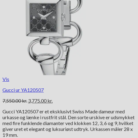
Vis
Gucci ur YA120507
Den
Den
7,550.00
kr.
3,775.00
kr.
oprindelige
aktuelle
Gucci YA120507 er et eksklusivt Swiss Made dameur med
pris
pris
urkasse og lænke i rustfrit stål. Den sorte urskive er udsmykket
var:
er:
med fire funklende diamanter ved klokken 12, 3, 6 og 9, hvilket
7,550.00 kr..
3,775.00 kr..
giver uret et elegant og luksuriøst udtryk. Urkassen måler 28 x
19 mm.