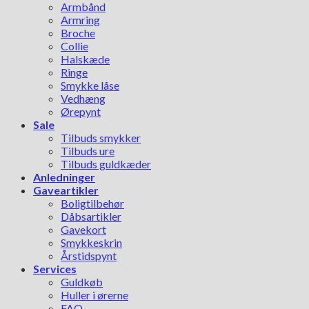
Armbånd
Armring
Broche
Collie
Halskæde
Ringe
Smykke låse
Vedhæng
Ørepynt
Sale
Tilbuds smykker
Tilbuds ure
Tilbuds guldkæder
Anledninger
Gaveartikler
Boligtilbehør
Dåbsartikler
Gavekort
Smykkeskrin
Årstidspynt
Services
Guldkøb
Huller i ørerne
FAQ