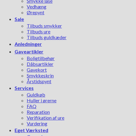
Smykke låse
Vedhæng
Ørepynt
Sale
Tilbuds smykker
Tilbuds ure
Tilbuds guldkæder
Anledninger
Gaveartikler
Boligtilbehør
Dåbsartikler
Gavekort
Smykkeskrin
Årstidspynt
Services
Guldkøb
Huller i ørerne
FAQ
Reparation
Verifikation af ure
Vurdering
Eget Værksted