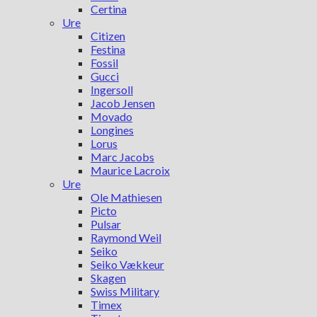
Certina
Ure
Citizen
Festina
Fossil
Gucci
Ingersoll
Jacob Jensen
Movado
Longines
Lorus
Marc Jacobs
Maurice Lacroix
Ure
Ole Mathiesen
Picto
Pulsar
Raymond Weil
Seiko
Seiko Vækkeur
Skagen
Swiss Military
Timex