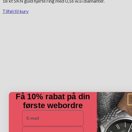
18 kt SKN guld hjerte ring med 0,16 w.si diamanter.
Tilføj til kurv
Få 10% rabat på din
første webordre
E-mail
Navn