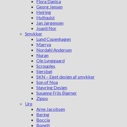
Flora Danica
Georg Jensen
Heiring
Hultquist
Jan Jørgensen
Joanli Nor
Smykker
Lund Copenhagen
Marrya
Nordahl Andersen
Nuran
Ole Lynggaard
Scrouples
Siersbøl
SKN – Eget design af smykker
Son of Noa
Støvring Design
Susanne Friis Bjørner
Zippo
Ure
Arne Jacobsen
Bering
Boccia
Bonett