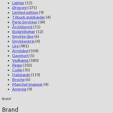
Lighter
(12)
Ørepynt
(371)
Limited edition
(9)
Tilbuds guldkæder
(4)
Perle Smykker
(34)
Årstidspynt
(11)
Boligtilbehør
(12)
Smykke låse
(6)
Smykkeskrin
(4)
Ure
(981)
Armbånd
(104)
Gavekort
(5)
Vedhæng
(180)
Ringe
(332)
Collie
(35)
Halskæde
(119)
Broche
(6)
Manchet knapper
(4)
Armring
(9)
Brand
Brand