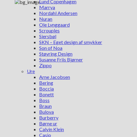
Lund Copenhagen
Marrya
Nordahl Andersen
Nuran
Ole Lynggaard
Scrouples
Siersbøl
SKN – Eget design af smykker
Son of Noa
Støvring Design
Susanne Friis Bjørner
Zippo
Ure
Arne Jacobsen
Bering
Boccia
Bonett
Boss
Braun
Bulova
Burberry
Børne ur
Calvin Klein
Casio