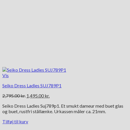
Vis
Seiko Dress Ladies SUJ789P1
Den
Den
2,795.00
kr.
1,495.00
kr.
oprindelige
aktuelle
Seiko Dress Ladies Suj789p1. Et smukt dameur med buet glas
pris
pris
og buet, rustfri stållænke. Urkassen måler ca. 21mm.
var:
er:
2,795.00 kr..
1,495.00 kr..
Tilføj til kurv