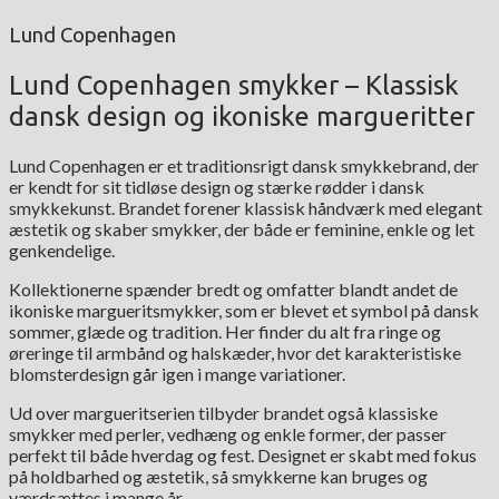
Lund Copenhagen
Lund Copenhagen smykker – Klassisk
dansk design og ikoniske margueritter
Lund Copenhagen er et traditionsrigt dansk smykkebrand, der
er kendt for sit tidløse design og stærke rødder i dansk
smykkekunst. Brandet forener klassisk håndværk med elegant
æstetik og skaber smykker, der både er feminine, enkle og let
genkendelige.
Kollektionerne spænder bredt og omfatter blandt andet de
ikoniske margueritsmykker, som er blevet et symbol på dansk
sommer, glæde og tradition. Her finder du alt fra ringe og
øreringe til armbånd og halskæder, hvor det karakteristiske
blomsterdesign går igen i mange variationer.
Ud over margueritserien tilbyder brandet også klassiske
smykker med perler, vedhæng og enkle former, der passer
perfekt til både hverdag og fest. Designet er skabt med fokus
på holdbarhed og æstetik, så smykkerne kan bruges og
værdsættes i mange år.