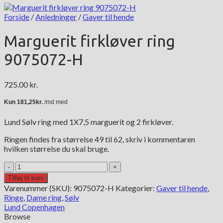
Forside
/
Anledninger
/
Gaver til hende
Marguerit firkløver ring
9075072-H
725.00
kr.
Lund Sølv ring med 1X7,5 marguerit og 2 firkløver.
Ringen findes fra størrelse 49 til 62, skriv i kommentaren
hvilken størrelse du skal bruge.
Marguerit
firkløver
Tilføj til kurv
ring
Varenummer (SKU):
9075072-H
Kategorier:
Gaver til hende
,
9075072-
Ringe
,
Dame ring
,
Sølv
H
Lund Copenhagen
antal
Browse