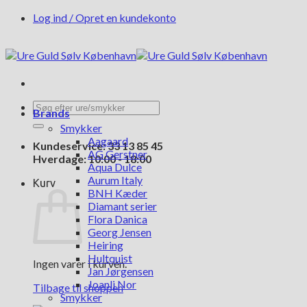
Fortsæt
Log ind / Opret en kundekonto
til
indhold
Søg
Brands
efter:
Smykker
Aagaard
Kundeservice: 33 13 85 45
AG Gerstner
Hverdage: 10:00 - 18:00
Aqua Dulce
Aurum Italy
Kurv
BNH Kæder
Diamant serier
Flora Danica
Georg Jensen
Heiring
Hultquist
Ingen varer i kurven.
Jan Jørgensen
Joanli Nor
Tilbage til shoppen
Smykker