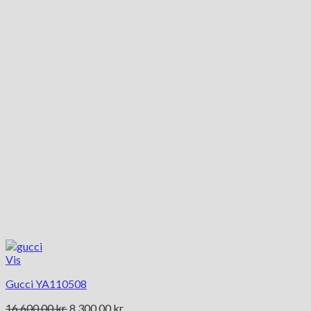
Vis
Gucci YA110508
Den
Den
16,600.00
kr.
8,300.00
kr.