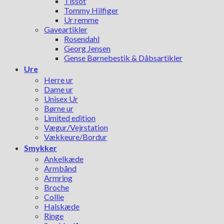
Tissot
Tommy Hilfiger
Ur remme
Gaveartikler
Rosendahl
Georg Jensen
Gense Børnebestik & Dåbsartikler
Ure
Herre ur
Dame ur
Unisex Ur
Børne ur
Limited edition
Vægur/Vejrstation
Vækkeure/Bordur
Smykker
Ankelkæde
Armbånd
Armring
Broche
Collie
Halskæde
Ringe