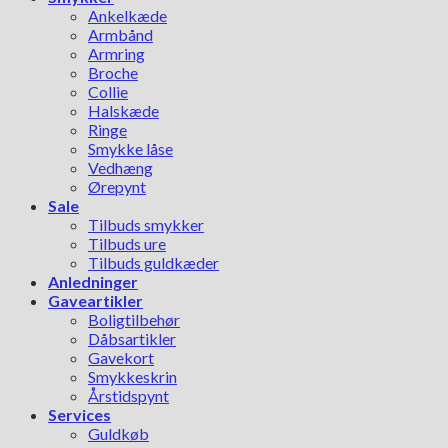
Ankelkæde
Armbånd
Armring
Broche
Collie
Halskæde
Ringe
Smykke låse
Vedhæng
Ørepynt
Sale
Tilbuds smykker
Tilbuds ure
Tilbuds guldkæder
Anledninger
Gaveartikler
Boligtilbehør
Dåbsartikler
Gavekort
Smykkeskrin
Årstidspynt
Services
Guldkøb