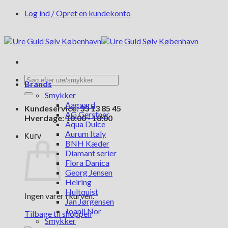
Fortsæt
Log ind / Opret en kundekonto
til
indhold
Søg
Brands
efter:
Smykker
Aagaard
Kundeservice: 33 13 85 45
AG Gerstner
Hverdage: 10:00 - 18:00
Aqua Dulce
Aurum Italy
Kurv
BNH Kæder
Diamant serier
Flora Danica
Georg Jensen
Heiring
Hultquist
Ingen varer i kurven.
Jan Jørgensen
Joanli Nor
Tilbage til shoppen
Smykker