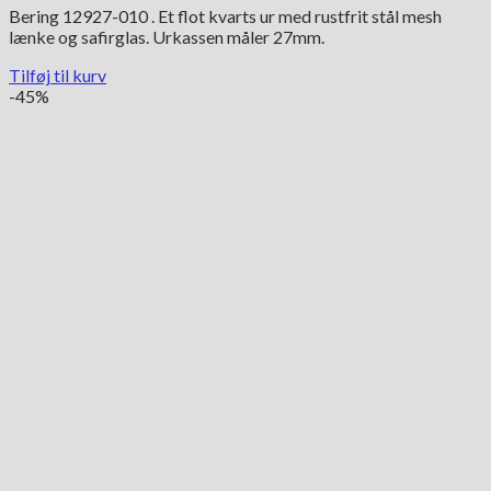
Bering 12927-010 . Et flot kvarts ur med rustfrit stål mesh
lænke og safirglas. Urkassen måler 27mm.
Tilføj til kurv
-45%