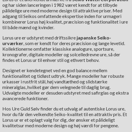
og har siden lanceringen i 1982 været kendt for at tilbyde
pålidelige ure med moderne design til attraktive priser. Med
adgang til Seikos omfattende ekspertise inden for urmageri
kombinerer Lorus høj kvalitet, præcision og funktionalitet i ure
til både mænd og kvinder.
Lorus ure er udstyret med driftssikre
japanske Seiko-
urværker
, som er kendt for deres præcision og lange levetid.
Kollektionerne omfatter klassiske analogure, sportsure,
kronografer, digitale modeller og solcelledrevne ure, så der
findes et Lorus ur til enhver stil og ethvert behov.
Designet er kendetegnet ved en god balance mellem
funktionalitet og tidløst udtryk. Mange modeller har robuste
urkasser i rustfrit stål, høj vandtæthed og slidstærke
mineralglas, hvilket gør dem velegnede til daglig brug.
Udvalgte modeller er desuden udstyret med safirglas og ekstra
avancerede funktioner.
Hos Ure Guld Sølv finder du et udvalg af autentiske Lorus ure,
hvor du får den velkendte Seiko-kvalitet til en attraktiv pris. Et
Lorus ur er et oplagt valg for dig, der ønsker et pålideligt
kvalitetsur med moderne design og høj værdi for pengene.