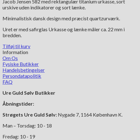
Jacob Jensen 582 med rektangulær titanium urkasse, sort
pris
pris
urskive uden indikatorer og sort lænke.
var:
er:
6,495.00 kr..
3,250.00 kr..
Minimalistisk dansk design med præcist quartzurværk.
Uret er med safirglas Urkasse og lænke måler ca. 22 mm i
bredden.
Tilføj til kurv
Information
Om Os
Fysiske Butikker
Handelsbetingelser
Persondatapolitik
FAQ
Ure Guld Sølv Butikker
Åbningstider:
Strøgets Ure Guld Sølv:
Nygade 7, 1164 København K.
Man – Torsdag: 10 - 18
Fredag: 10 - 19