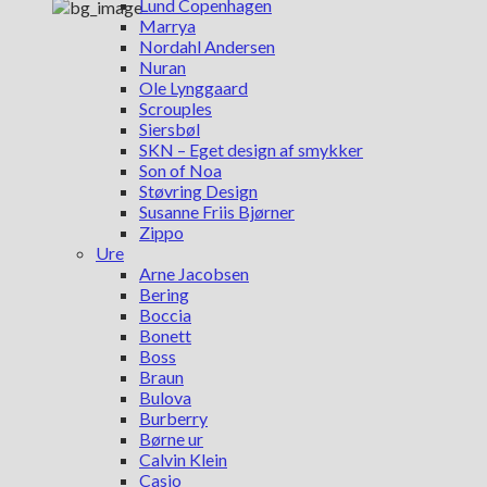
Lund Copenhagen
Marrya
Nordahl Andersen
Nuran
Ole Lynggaard
Scrouples
Siersbøl
SKN – Eget design af smykker
Son of Noa
Støvring Design
Susanne Friis Bjørner
Zippo
Ure
Arne Jacobsen
Bering
Boccia
Bonett
Boss
Braun
Bulova
Burberry
Børne ur
Calvin Klein
Casio