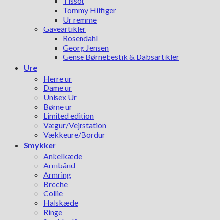
Tissot
Tommy Hilfiger
Ur remme
Gaveartikler
Rosendahl
Georg Jensen
Gense Børnebestik & Dåbsartikler
Ure
Herre ur
Dame ur
Unisex Ur
Børne ur
Limited edition
Vægur/Vejrstation
Vækkeure/Bordur
Smykker
Ankelkæde
Armbånd
Armring
Broche
Collie
Halskæde
Ringe