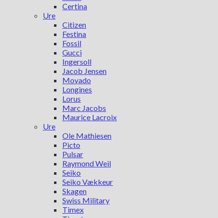
Certina
Ure
Citizen
Festina
Fossil
Gucci
Ingersoll
Jacob Jensen
Movado
Longines
Lorus
Marc Jacobs
Maurice Lacroix
Ure
Ole Mathiesen
Picto
Pulsar
Raymond Weil
Seiko
Seiko Vækkeur
Skagen
Swiss Military
Timex