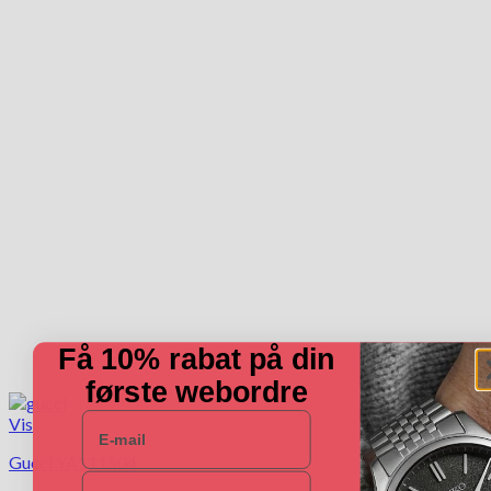
Få 10% rabat på din
første webordre
E-mail
Vis
Gucci YA111504
Navn