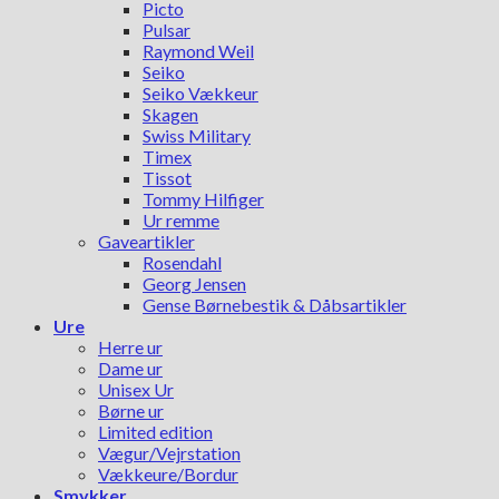
Picto
Pulsar
Raymond Weil
Seiko
Seiko Vækkeur
Skagen
Swiss Military
Timex
Tissot
Tommy Hilfiger
Ur remme
Gaveartikler
Rosendahl
Georg Jensen
Gense Børnebestik & Dåbsartikler
Ure
Herre ur
Dame ur
Unisex Ur
Børne ur
Limited edition
Vægur/Vejrstation
Vækkeure/Bordur
Smykker