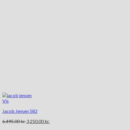
Vis
Jacob Jensen 582
Den
Den
6,495.00
kr.
3,250.00
kr.
oprindelige
aktuelle