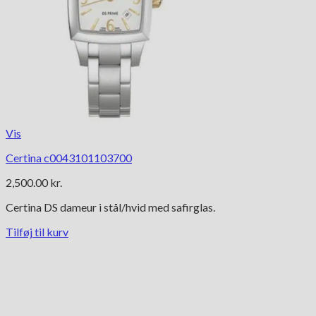
Vis
Certina c0043101103700
2,500.00
kr.
Certina DS dameur i stål/hvid med safirglas.
Tilføj til kurv