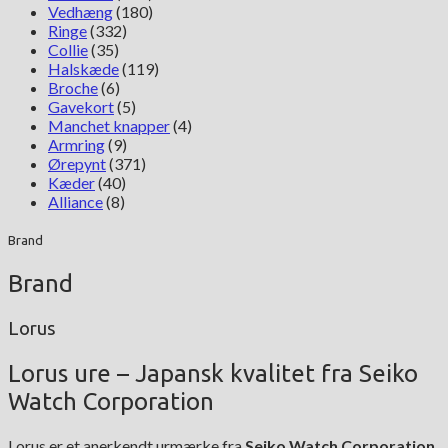
Vedhæng
(180)
Ringe
(332)
Collie
(35)
Halskæde
(119)
Broche
(6)
Gavekort
(5)
Manchet knapper
(4)
Armring
(9)
Ørepynt
(371)
Kæder
(40)
Alliance
(8)
Brand
Brand
Lorus
Lorus ure – Japansk kvalitet fra Seiko
Watch Corporation
Lorus er et anerkendt urmærke fra
Seiko Watch Corporation