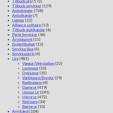
Tilbuds ure
(172)
Tilbuds smykker
(129)
Anledninger
(728)
Ankelkæde
(7)
Lighter
(12)
Alliance solitaire
(13)
Tilbuds guldkæder
(4)
Perle Smykker
(34)
Årstidspynt
(11)
Boligtilbehør
(12)
Smykke låse
(6)
Smykkeskrin
(4)
Ure
(981)
Vægur/Vejrstation
(22)
Lommeur
(10)
Dykkerur
(35)
Vækkeure/Bordur
(29)
Radioalarm
(4)
Dame ur
(419)
Unisex Ur
(241)
Herre ur
(472)
Retroure
(34)
Børne ur
(10)
Armbånd
(104)