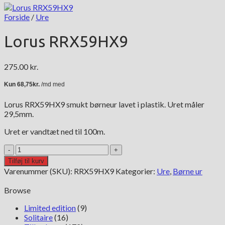
Forside
/
Ure
Lorus RRX59HX9
275.00
kr.
Lorus RRX59HX9 smukt børneur lavet i plastik. Uret måler
29,5mm.
Uret er vandtæt ned til 100m.
Lorus
RRX59HX9
Tilføj til kurv
antal
Varenummer (SKU):
RRX59HX9
Kategorier:
Ure
,
Børne ur
Browse
Limited edition
(9)
Solitaire
(16)