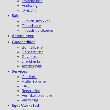
Smykke låse
Vedhæng
Ørepynt
Sale
Tilbuds smykker
Tilbuds ure
Tilbuds guldkæder
Anledninger
Gaveartikler
Boligtilbehør
Dåbsartikler
Gavekort
Smykkeskrin
Årstidspynt
Services
Guldkøb
Huller i ørerne
FAQ
Reparation
Verifikation af ure
Vurdering
Eget Værksted