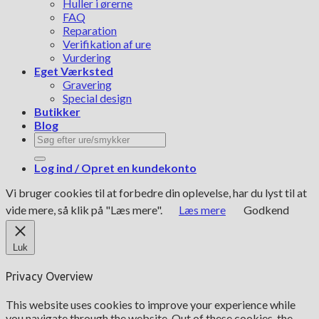
Huller i ørerne
FAQ
Reparation
Verifikation af ure
Vurdering
Eget Værksted
Gravering
Special design
Butikker
Blog
Søg
efter:
Log ind / Opret en kundekonto
Vi bruger cookies til at forbedre din oplevelse, har du lyst til at
vide mere, så klik på "Læs mere".
Læs mere
Godkend
Luk
Privacy Overview
This website uses cookies to improve your experience while
you navigate through the website. Out of these cookies, the