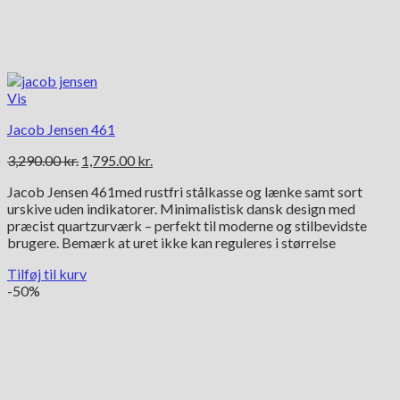
Vis
Jacob Jensen 461
Den
Den
3,290.00
kr.
1,795.00
kr.
oprindelige
aktuelle
Jacob Jensen 461med rustfri stålkasse og lænke samt sort
pris
pris
urskive uden indikatorer. Minimalistisk dansk design med
var:
er:
præcist quartzurværk – perfekt til moderne og stilbevidste
3,290.00 kr..
1,795.00 kr..
brugere. Bemærk at uret ikke kan reguleres i størrelse
Tilføj til kurv
-50%