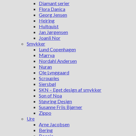
Diamant serier
Flora Danica
Georg Jensen
Heiring
Hultquist
Jan Jørgensen
Joanli Nor
Smykker
Lund Copenhagen
Marrya
Nordahl Andersen
Nuran
Ole Lynggaard
Scrouples
Siersbøl
SKN – Eget design af smykker
Son of Noa
Støvring Design
Susanne Friis Bjørner
Zippo
Ure
Arne Jacobsen
Bering
Boccia