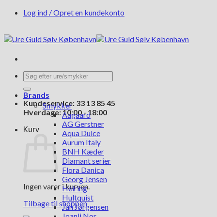
Fortsæt
Log ind / Opret en kundekonto
til
indhold
Søg
efter:
Brands
Kundeservice: 33 13 85 45
Smykker
Hverdage: 10:00 - 18:00
Aagaard
AG Gerstner
Kurv
Aqua Dulce
Aurum Italy
BNH Kæder
Diamant serier
Flora Danica
Georg Jensen
Ingen varer i kurven.
Heiring
Hultquist
Tilbage til shoppen
Jan Jørgensen
Joanli Nor