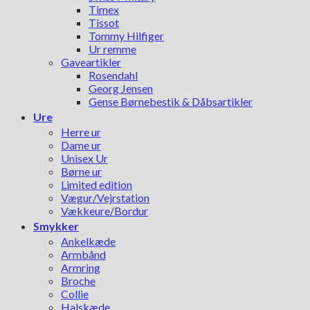
Timex
Tissot
Tommy Hilfiger
Ur remme
Gaveartikler
Rosendahl
Georg Jensen
Gense Børnebestik & Dåbsartikler
Ure
Herre ur
Dame ur
Unisex Ur
Børne ur
Limited edition
Vægur/Vejrstation
Vækkeure/Bordur
Smykker
Ankelkæde
Armbånd
Armring
Broche
Collie
Halskæde