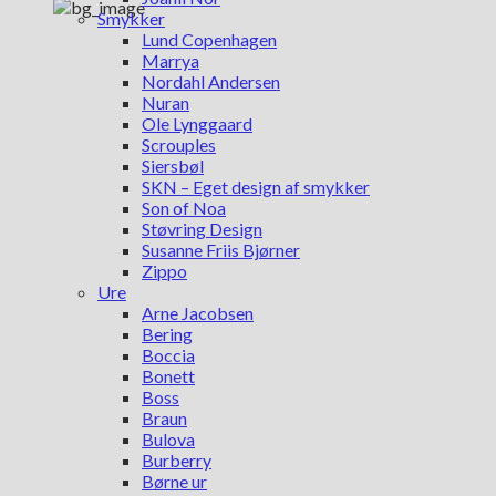
Smykker
Lund Copenhagen
Marrya
Nordahl Andersen
Nuran
Ole Lynggaard
Scrouples
Siersbøl
SKN – Eget design af smykker
Son of Noa
Støvring Design
Susanne Friis Bjørner
Zippo
Ure
Arne Jacobsen
Bering
Boccia
Bonett
Boss
Braun
Bulova
Burberry
Børne ur