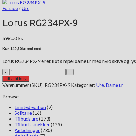
Forside
/
Ure
Lorus RG234PX-9
598.00
kr.
Lorus RG234PX-9 er et flot simpel dame ur med hvid skive og ly
Lorus
RG234PX-
Tilføj til kurv
9
Varenummer (SKU):
RG234PX-9
Kategorier:
Ure
,
Dame ur
antal
Browse
Limited edition
(9)
Solitaire
(16)
Tilbuds ure
(173)
Tilbuds smykker
(129)
Anledninger
(730)
Ankelkæde
(7)