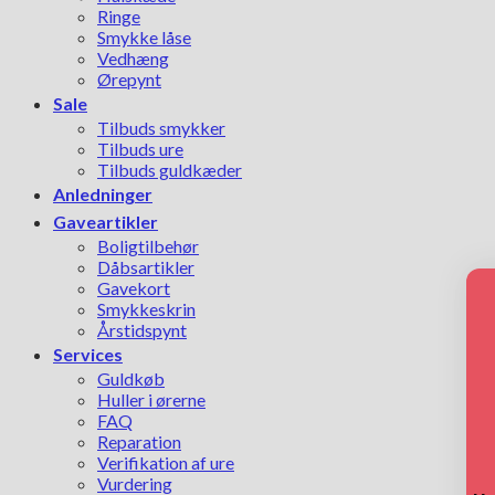
Ringe
Smykke låse
Vedhæng
Ørepynt
Sale
Tilbuds smykker
Tilbuds ure
Tilbuds guldkæder
Anledninger
Gaveartikler
Boligtilbehør
Dåbsartikler
Gavekort
Smykkeskrin
Årstidspynt
Services
Guldkøb
Huller i ørerne
FAQ
Reparation
Verifikation af ure
Vurdering