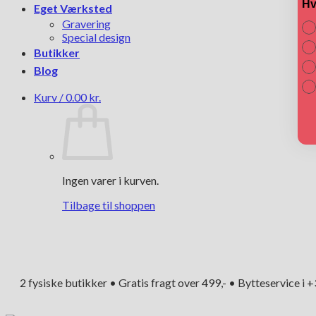
Hv
Eget Værksted
Gravering
Special design
Butikker
Blog
Kurv /
0.00
kr.
Ingen varer i kurven.
Tilbage til shoppen
2 fysiske butikker • Gratis fragt over 499,- • Bytteservice i 