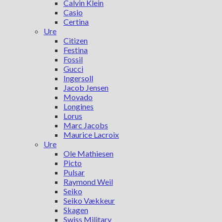
Calvin Klein
Casio
Certina
Ure
Citizen
Festina
Fossil
Gucci
Ingersoll
Jacob Jensen
Movado
Longines
Lorus
Marc Jacobs
Maurice Lacroix
Ure
Ole Mathiesen
Picto
Pulsar
Raymond Weil
Seiko
Seiko Vækkeur
Skagen
Swiss Military