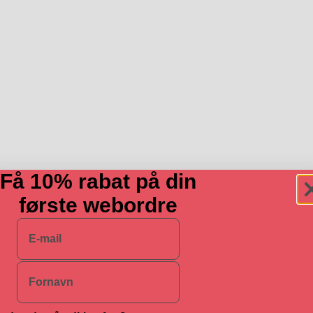
Få 10% rabat på din
første webordre
E-mail
Navn