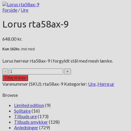
Forside
/
Ure
Lorus rta58ax-9
648.00
kr.
Lorus herreur rta58ax-9 i forgyldt stål med mesh lænke.
Lorus
rta58ax-
Tilføj til kurv
9
Varenummer (SKU):
rta58ax-9
Kategorier:
Ure
,
Herre ur
antal
Browse
Limited edition
(9)
Solitaire
(16)
Tilbuds ure
(173)
Tilbuds smykker
(128)
Anledninger
(729)