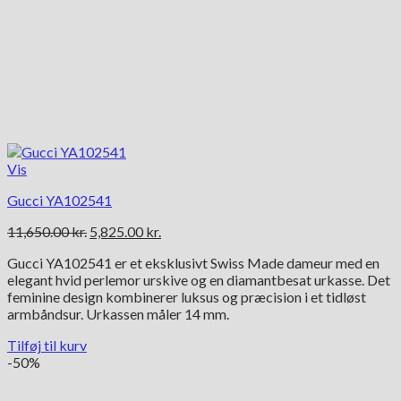
Vis
Gucci YA102541
Den
Den
11,650.00
kr.
5,825.00
kr.
oprindelige
aktuelle
Gucci YA102541 er et eksklusivt Swiss Made dameur med en
pris
pris
elegant hvid perlemor urskive og en diamantbesat urkasse. Det
var:
er:
feminine design kombinerer luksus og præcision i et tidløst
11,650.00 kr..
5,825.00 kr..
armbåndsur. Urkassen måler 14 mm.
Tilføj til kurv
-50%