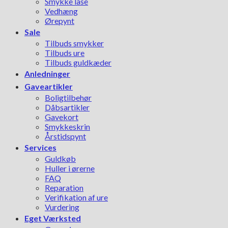
Smykke låse
Vedhæng
Ørepynt
Sale
Tilbuds smykker
Tilbuds ure
Tilbuds guldkæder
Anledninger
Gaveartikler
Boligtilbehør
Dåbsartikler
Gavekort
Smykkeskrin
Årstidspynt
Services
Guldkøb
Huller i ørerne
FAQ
Reparation
Verifikation af ure
Vurdering
Eget Værksted