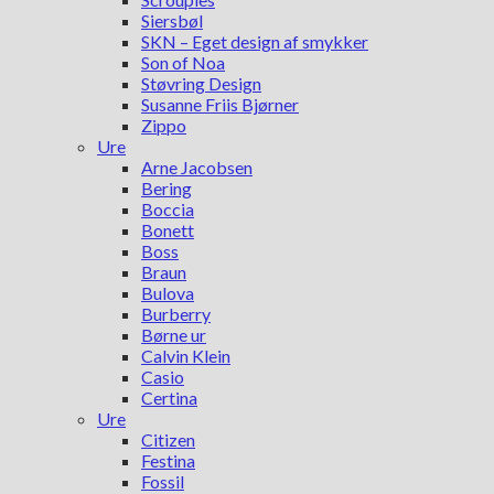
Siersbøl
SKN – Eget design af smykker
Son of Noa
Støvring Design
Susanne Friis Bjørner
Zippo
Ure
Arne Jacobsen
Bering
Boccia
Bonett
Boss
Braun
Bulova
Burberry
Børne ur
Calvin Klein
Casio
Certina
Ure
Citizen
Festina
Fossil