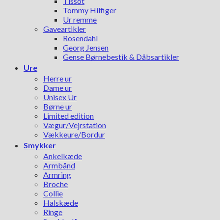
Tissot
Tommy Hilfiger
Ur remme
Gaveartikler
Rosendahl
Georg Jensen
Gense Børnebestik & Dåbsartikler
Ure
Herre ur
Dame ur
Unisex Ur
Børne ur
Limited edition
Vægur/Vejrstation
Vækkeure/Bordur
Smykker
Ankelkæde
Armbånd
Armring
Broche
Collie
Halskæde
Ringe