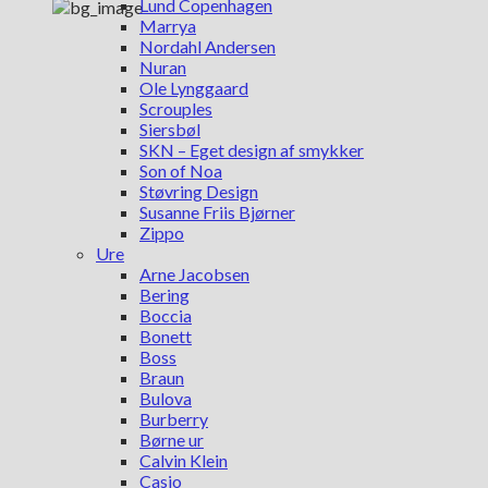
Lund Copenhagen
Marrya
Nordahl Andersen
Nuran
Ole Lynggaard
Scrouples
Siersbøl
SKN – Eget design af smykker
Son of Noa
Støvring Design
Susanne Friis Bjørner
Zippo
Ure
Arne Jacobsen
Bering
Boccia
Bonett
Boss
Braun
Bulova
Burberry
Børne ur
Calvin Klein
Casio