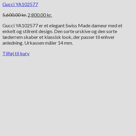
Gucci YA102577
Den
Den
5,600.00
kr.
2,800.00
kr.
oprindelige
aktuelle
Gucci YA102577 er et elegant Swiss Made dameur med et
pris
pris
enkelt og stilrent design. Den sorte urskive og den sorte
var:
er:
læderrem skaber et klassisk look, der passer til enhver
5,600.00 kr..
2,800.00 kr..
anledning. Urkassen måler 14 mm.
Tilføj til kurv