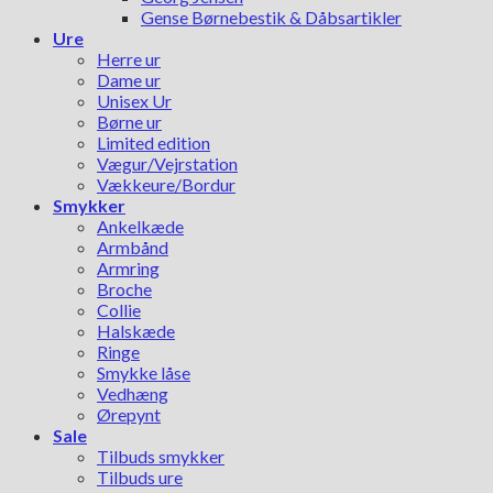
Gense Børnebestik & Dåbsartikler
Ure
Herre ur
Dame ur
Unisex Ur
Børne ur
Limited edition
Vægur/Vejrstation
Vækkeure/Bordur
Smykker
Ankelkæde
Armbånd
Armring
Broche
Collie
Halskæde
Ringe
Smykke låse
Vedhæng
Ørepynt
Sale
Tilbuds smykker
Tilbuds ure