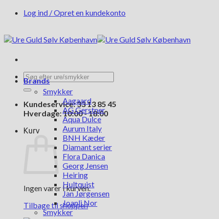
Fortsæt
Log ind / Opret en kundekonto
til
indhold
Søg
Brands
efter:
Smykker
Aagaard
Kundeservice: 33 13 85 45
AG Gerstner
Hverdage: 10:00 - 18:00
Aqua Dulce
Aurum Italy
Kurv
BNH Kæder
Diamant serier
Flora Danica
Georg Jensen
Heiring
Hultquist
Ingen varer i kurven.
Jan Jørgensen
Joanli Nor
Tilbage til shoppen
Smykker