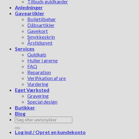
Tilbuds guldkæder
Anledninger
Gaveartikler
Boligtilbehør
Dåbsartikler
Gavekort
Smykkeskrin
Årstidspynt
Services
Guldkøb
Huller i ørerne
FAQ
Reparation
Verifikation af ure
Vurdering
Eget Værksted
Gravering
Special design
Butikker
Blog
Søg
efter:
Log ind / Opret en kundekonto