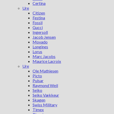
Certina
Ure
Citizen
Festina
Fossil
Gucci
Ingersoll
Jacob Jensen
Movado
Longines
Lorus
Marc Jacobs
Maurice Lacroix
Ure
Ole Mathiesen
Picto
Pulsar
Raymond Weil
Seiko
Seiko Vækkeur
Skagen
Swiss Military
Timex