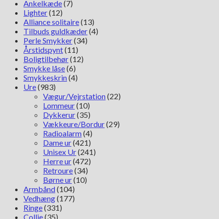
Ankelkæde
(7)
Lighter
(12)
Alliance solitaire
(13)
Tilbuds guldkæder
(4)
Perle Smykker
(34)
Årstidspynt
(11)
Boligtilbehør
(12)
Smykke låse
(6)
Smykkeskrin
(4)
Ure
(983)
Vægur/Vejrstation
(22)
Lommeur
(10)
Dykkerur
(35)
Vækkeure/Bordur
(29)
Radioalarm
(4)
Dame ur
(421)
Unisex Ur
(241)
Herre ur
(472)
Retroure
(34)
Børne ur
(10)
Armbånd
(104)
Vedhæng
(177)
Ringe
(331)
Collie
(35)