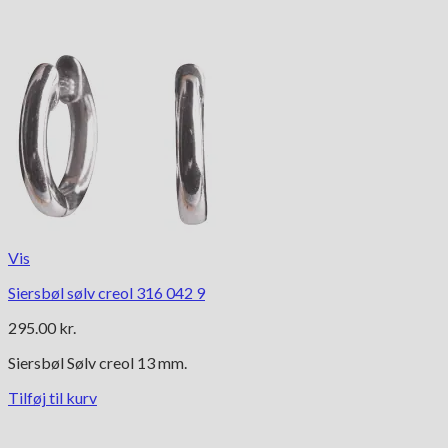
Vis
Siersbøl sølv creol 316 042 9
295.00
kr.
Siersbøl Sølv creol 13 mm.
Tilføj til kurv