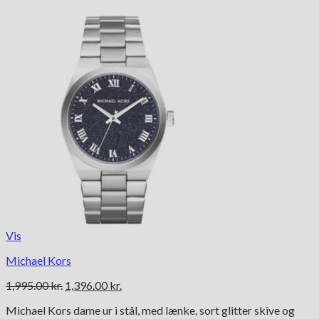
Vis
Michael Kors
Den
Den
1,995.00
kr.
1,396.00
kr.
oprindelige
aktuelle
Michael Kors dame ur i stål, med lænke, sort glitter skive og
pris
pris