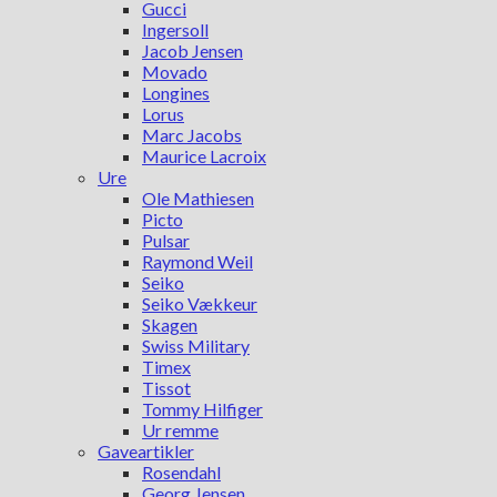
Gucci
Ingersoll
Jacob Jensen
Movado
Longines
Lorus
Marc Jacobs
Maurice Lacroix
Ure
Ole Mathiesen
Picto
Pulsar
Raymond Weil
Seiko
Seiko Vækkeur
Skagen
Swiss Military
Timex
Tissot
Tommy Hilfiger
Ur remme
Gaveartikler
Rosendahl
Georg Jensen