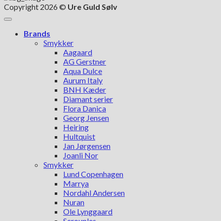
Copyright 2026 ©
Ure Guld Sølv
Brands
Smykker
Aagaard
AG Gerstner
Aqua Dulce
Aurum Italy
BNH Kæder
Diamant serier
Flora Danica
Georg Jensen
Heiring
Hultquist
Jan Jørgensen
Joanli Nor
Smykker
Lund Copenhagen
Marrya
Nordahl Andersen
Nuran
Ole Lynggaard
Scrouples