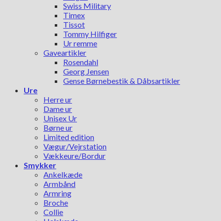
Swiss Military
Timex
Tissot
Tommy Hilfiger
Ur remme
Gaveartikler
Rosendahl
Georg Jensen
Gense Børnebestik & Dåbsartikler
Ure
Herre ur
Dame ur
Unisex Ur
Børne ur
Limited edition
Vægur/Vejrstation
Vækkeure/Bordur
Smykker
Ankelkæde
Armbånd
Armring
Broche
Collie