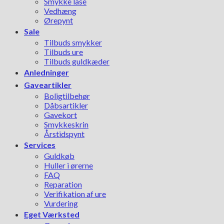
Smykke låse
Vedhæng
Ørepynt
Sale
Tilbuds smykker
Tilbuds ure
Tilbuds guldkæder
Anledninger
Gaveartikler
Boligtilbehør
Dåbsartikler
Gavekort
Smykkeskrin
Årstidspynt
Services
Guldkøb
Huller i ørerne
FAQ
Reparation
Verifikation af ure
Vurdering
Eget Værksted