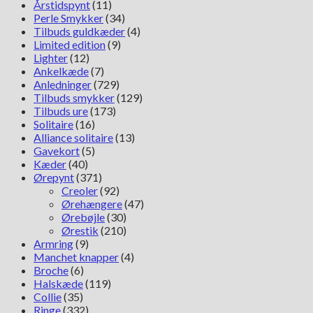
Årstidspynt
(11)
Perle Smykker
(34)
Tilbuds guldkæder
(4)
Limited edition
(9)
Lighter
(12)
Ankelkæde
(7)
Anledninger
(729)
Tilbuds smykker
(129)
Tilbuds ure
(173)
Solitaire
(16)
Alliance solitaire
(13)
Gavekort
(5)
Kæder
(40)
Ørepynt
(371)
Creoler
(92)
Ørehængere
(47)
Ørebøjle
(30)
Ørestik
(210)
Armring
(9)
Manchet knapper
(4)
Broche
(6)
Halskæde
(119)
Collie
(35)
Ringe
(332)