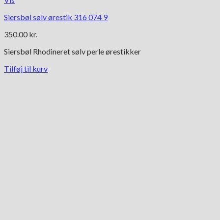
Siersbøl sølv ørestik 316 074 9
350.00
kr.
Siersbøl Rhodineret sølv perle ørestikker
Tilføj til kurv