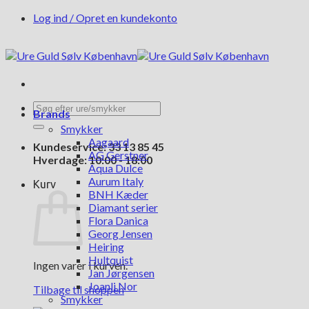
Fortsæt
Log ind / Opret en kundekonto
til
indhold
Søg
Brands
efter:
Smykker
Aagaard
Kundeservice: 33 13 85 45
AG Gerstner
Hverdage: 10:00 - 18:00
Aqua Dulce
Aurum Italy
Kurv
BNH Kæder
Diamant serier
Flora Danica
Georg Jensen
Heiring
Hultquist
Ingen varer i kurven.
Jan Jørgensen
Joanli Nor
Tilbage til shoppen
Smykker