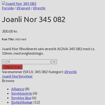
Forside
/
Ørepynt
/
Ørestik
Joanli Nor 345 082
300.00
kr.
Joanli Nor Rhodineret sølv ørestik AGNA 345 082 med cz.
10mm. med evighedstegn.
Joanli
Nor
Tilføj til kurv
345
Varenummer (SKU):
345 082
Kategori:
Ørestik
082
Joanli Nor
Smykker
antal
Browse
Alliance
(8)
Smykkeskrin
(4)
Smykke låse
(6)
Boligtilbehør
(12)