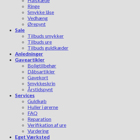
Halskæde
Ringe
Smykke låse
Vedhæng
Ørepynt
Sale
Tilbuds smykker
Tilbuds ure
Tilbuds guldkæder
Anledninger
Gaveartikler
Boligtilbehør
Dåbsartikler
Gavekort
Smykkeskrin
Årstidspynt
Services
Guldkøb
Huller i ørerne
FAQ
Reparation
Verifikation af ure
Vurdering
Eget Værksted