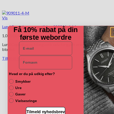
Vis
Lund Copenhagen ørestikker 909011-4-M
Få 10% rabat på din
1,050.00
kr.
første webordre
E-mail
Lund Copenhagen Marguerit sølv forgyldt ørestikker, 11 mm
blomst.
Navn
Tilføj til kurv
Hvad er du på udkig efter?
Smykker
Ure
Gaver
Vielsesringe
Tilmeld nyhedsbrev