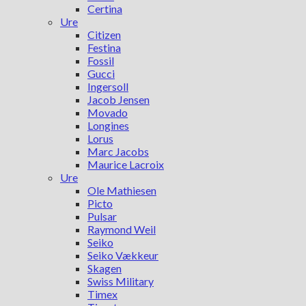
Certina
Ure
Citizen
Festina
Fossil
Gucci
Ingersoll
Jacob Jensen
Movado
Longines
Lorus
Marc Jacobs
Maurice Lacroix
Ure
Ole Mathiesen
Picto
Pulsar
Raymond Weil
Seiko
Seiko Vækkeur
Skagen
Swiss Military
Timex