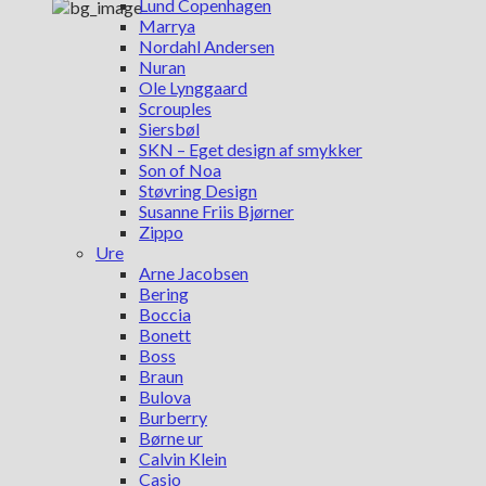
Lund Copenhagen
Marrya
Nordahl Andersen
Nuran
Ole Lynggaard
Scrouples
Siersbøl
SKN – Eget design af smykker
Son of Noa
Støvring Design
Susanne Friis Bjørner
Zippo
Ure
Arne Jacobsen
Bering
Boccia
Bonett
Boss
Braun
Bulova
Burberry
Børne ur
Calvin Klein
Casio