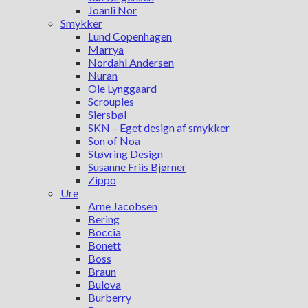
Joanli Nor
Smykker
Lund Copenhagen
Marrya
Nordahl Andersen
Nuran
Ole Lynggaard
Scrouples
Siersbøl
SKN – Eget design af smykker
Son of Noa
Støvring Design
Susanne Friis Bjørner
Zippo
Ure
Arne Jacobsen
Bering
Boccia
Bonett
Boss
Braun
Bulova
Burberry