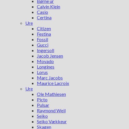
Børne ur
Calvin Klein
Casio
Certina
Ure
Citizen
Festina
Fossil
Gucci
Ingersoll
Jacob Jensen
Movado
Longines
Lorus
Marc Jacobs
Maurice Lacroix
Ure
Ole Mathiesen
Picto
Pulsar
Raymond Weil
Seiko
Seiko Vækkeur
Skagen