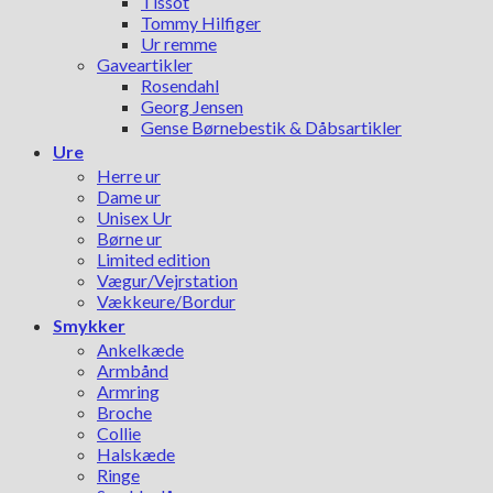
Tissot
Tommy Hilfiger
Ur remme
Gaveartikler
Rosendahl
Georg Jensen
Gense Børnebestik & Dåbsartikler
Ure
Herre ur
Dame ur
Unisex Ur
Børne ur
Limited edition
Vægur/Vejrstation
Vækkeure/Bordur
Smykker
Ankelkæde
Armbånd
Armring
Broche
Collie
Halskæde
Ringe