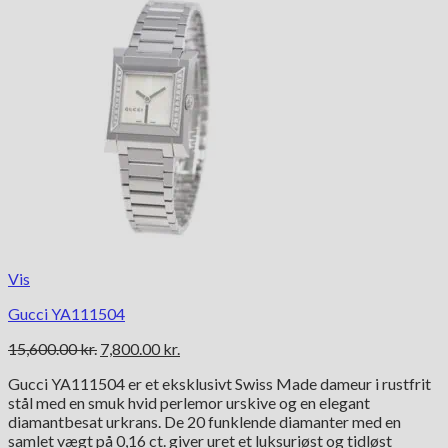
Vis
Gucci YA111504
Den
Den
15,600.00
kr.
7,800.00
kr.
oprindelige
aktuelle
Gucci YA111504 er et eksklusivt Swiss Made dameur i rustfrit
pris
pris
stål med en smuk hvid perlemor urskive og en elegant
var:
er:
diamantbesat urkrans. De 20 funklende diamanter med en
15,600.00 kr..
7,800.00 kr..
samlet vægt på 0,16 ct. giver uret et luksuriøst og tidløst