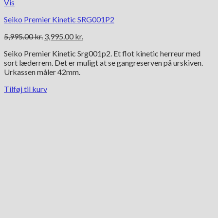
Vis
Seiko Premier Kinetic SRG001P2
Den
Den
5,995.00
kr.
3,995.00
kr.
oprindelige
aktuelle
Seiko Premier Kinetic Srg001p2. Et flot kinetic herreur med
pris
pris
sort læderrem. Det er muligt at se gangreserven på urskiven.
var:
er:
Urkassen måler 42mm.
5,995.00 kr..
3,995.00 kr..
Tilføj til kurv