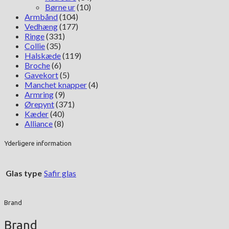
Børne ur
(10)
Armbånd
(104)
Vedhæng
(177)
Ringe
(331)
Collie
(35)
Halskæde
(119)
Broche
(6)
Gavekort
(5)
Manchet knapper
(4)
Armring
(9)
Ørepynt
(371)
Kæder
(40)
Alliance
(8)
Yderligere information
Glas type
Safir glas
Brand
Brand