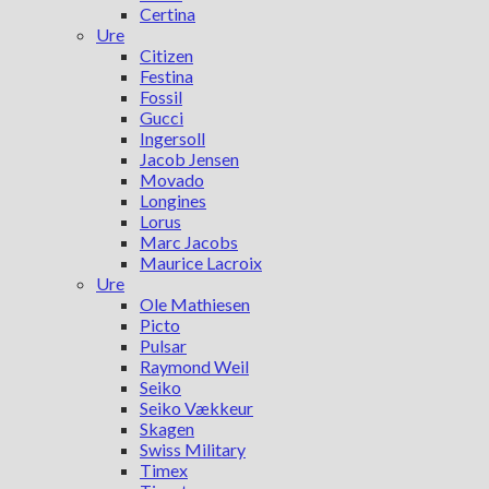
Certina
Ure
Citizen
Festina
Fossil
Gucci
Ingersoll
Jacob Jensen
Movado
Longines
Lorus
Marc Jacobs
Maurice Lacroix
Ure
Ole Mathiesen
Picto
Pulsar
Raymond Weil
Seiko
Seiko Vækkeur
Skagen
Swiss Military
Timex