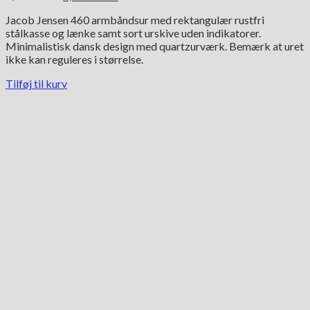
oprindelige
aktuelle
Jacob Jensen 460 armbåndsur med rektangulær rustfri
pris
pris
stålkasse og lænke samt sort urskive uden indikatorer.
var:
er:
Minimalistisk dansk design med quartzurværk. Bemærk at uret
3,590.00 kr..
1,795.00 kr..
ikke kan reguleres i størrelse.
Tilføj til kurv