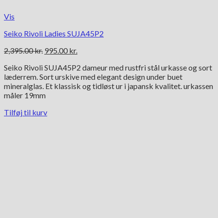
Vis
Seiko Rivoli Ladies SUJA45P2
Den
Den
2,395.00
kr.
995.00
kr.
oprindelige
aktuelle
Seiko Rivoli SUJA45P2 dameur med rustfri stål urkasse og sort
pris
pris
læderrem. Sort urskive med elegant design under buet
var:
er:
mineralglas. Et klassisk og tidløst ur i japansk kvalitet. urkassen
2,395.00 kr..
995.00 kr..
måler 19mm
Tilføj til kurv