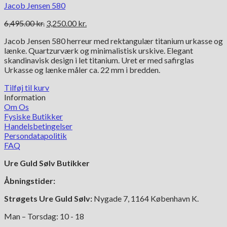
Jacob Jensen 580
Den
Den
6,495.00
kr.
3,250.00
kr.
oprindelige
aktuelle
Jacob Jensen 580 herreur med rektangulær titanium urkasse og
pris
pris
lænke. Quartzurværk og minimalistisk urskive. Elegant
var:
er:
skandinavisk design i let titanium. Uret er med safirglas
6,495.00 kr..
3,250.00 kr..
Urkasse og lænke måler ca. 22 mm i bredden.
Tilføj til kurv
Information
Om Os
Fysiske Butikker
Handelsbetingelser
Persondatapolitik
FAQ
Ure Guld Sølv Butikker
Åbningstider:
Strøgets Ure Guld Sølv:
Nygade 7, 1164 København K.
Man – Torsdag: 10 - 18