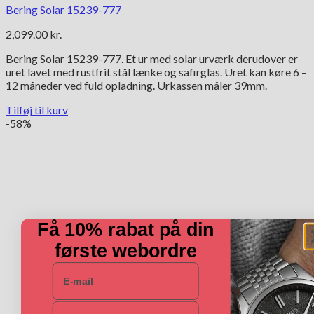
Bering Solar 15239-777
2,099.00
kr.
Bering Solar 15239-777. Et ur med solar urværk derudover er
uret lavet med rustfrit stål lænke og safirglas. Uret kan køre 6 –
12 måneder ved fuld opladning. Urkassen måler 39mm.
Tilføj til kurv
-58%
Få 10% rabat på din
første webordre
E-mail
Navn