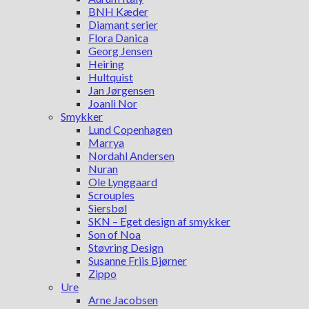
BNH Kæder
Diamant serier
Flora Danica
Georg Jensen
Heiring
Hultquist
Jan Jørgensen
Joanli Nor
Smykker
Lund Copenhagen
Marrya
Nordahl Andersen
Nuran
Ole Lynggaard
Scrouples
Siersbøl
SKN – Eget design af smykker
Son of Noa
Støvring Design
Susanne Friis Bjørner
Zippo
Ure
Arne Jacobsen