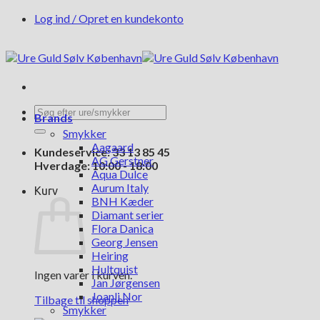
Fortsæt
Log ind / Opret en kundekonto
til
indhold
Søg
Brands
efter:
Smykker
Aagaard
Kundeservice: 33 13 85 45
AG Gerstner
Hverdage: 10:00 - 18:00
Aqua Dulce
Aurum Italy
Kurv
BNH Kæder
Diamant serier
Flora Danica
Georg Jensen
Heiring
Hultquist
Ingen varer i kurven.
Jan Jørgensen
Joanli Nor
Tilbage til shoppen
Smykker