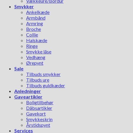
Vækkeure/Bordur
Smykker
Ankelkæde
Armbånd
Armring
Broche
Collie
Halskæde
Ringe
Smykke låse
Vedhæng
Ørepynt
Sale
Tilbuds smykker
Tilbuds ure
Tilbuds guldkæder
Anledninger
Gaveartikler
Boligtilbehør
Dåbsartikler
Gavekort
Smykkeskrin
Årstidspynt
Services