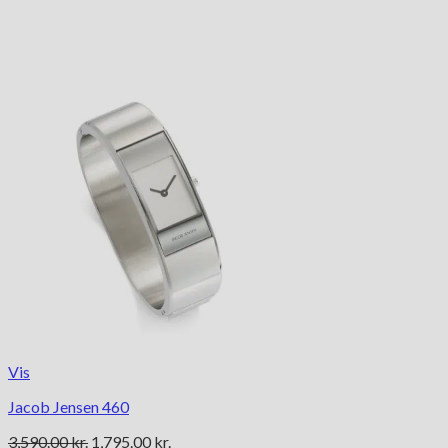
Vis
Jacob Jensen 460
Den
Den
3,590.00
kr.
1,795.00
kr.