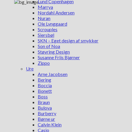
Lund Copenhagen
Marrya
Nordahl Andersen
Nuran
Ole Lynggaard
Scrouples
Siersbøl
SKN – Eget design af smykker
Son of Noa
Støvring Design
Susanne Friis Bjørner
Zippo
Ure
Arne Jacobsen
Bering
Boccia
Bonett
Boss
Braun
Bulova
Burberry
Børne ur
Calvin Klein
Casio