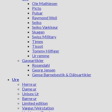
Ole Mathiesen
Picto
Pulsar
Raymond Weil
Seiko
Seiko Vækkeur
Skagen
Swiss Military
Timex
Tissot
Tommy Hilfiger
Ur remme
Gaveartikler
Rosendahl
Georg Jensen
Gense Børnebestik & Dåbsartikler
Ure
Herre ur
Dame ur
Unisex Ur
Børne ur
Limited edition
Vægur/Vejrstation