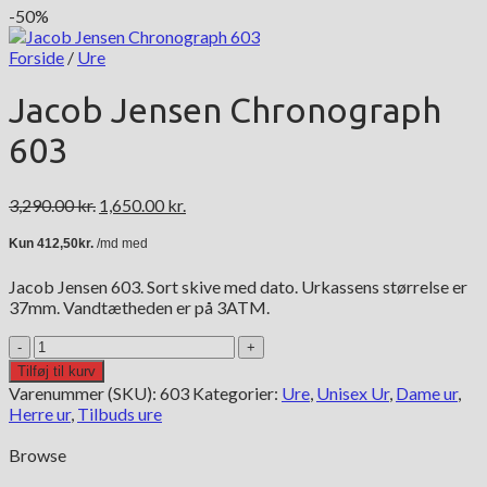
-50%
Forside
/
Ure
Jacob Jensen Chronograph
603
Den
Den
3,290.00
kr.
1,650.00
kr.
oprindelige
aktuelle
pris
pris
var:
er:
Jacob Jensen 603. Sort skive med dato. Urkassens størrelse er
3,290.00 kr..
1,650.00 kr..
37mm. Vandtætheden er på 3ATM.
Jacob
Jensen
Tilføj til kurv
Chronograph
Varenummer (SKU):
603
Kategorier:
Ure
,
Unisex Ur
,
Dame ur
,
603
Herre ur
,
Tilbuds ure
antal
Browse