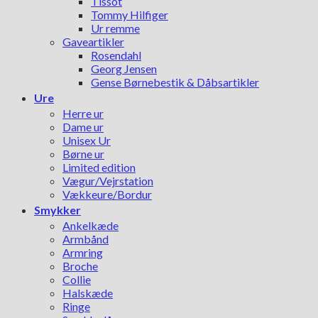
Tissot
Tommy Hilfiger
Ur remme
Gaveartikler
Rosendahl
Georg Jensen
Gense Børnebestik & Dåbsartikler
Ure
Herre ur
Dame ur
Unisex Ur
Børne ur
Limited edition
Vægur/Vejrstation
Vækkeure/Bordur
Smykker
Ankelkæde
Armbånd
Armring
Broche
Collie
Halskæde
Ringe