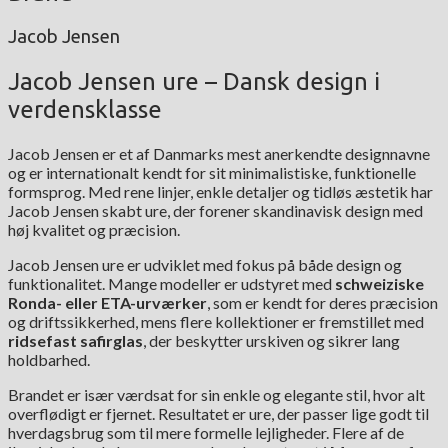
Jacob Jensen
Jacob Jensen ure – Dansk design i
verdensklasse
Jacob Jensen er et af Danmarks mest anerkendte designnavne
og er internationalt kendt for sit minimalistiske, funktionelle
formsprog. Med rene linjer, enkle detaljer og tidløs æstetik har
Jacob Jensen skabt ure, der forener skandinavisk design med
høj kvalitet og præcision.
Jacob Jensen ure er udviklet med fokus på både design og
funktionalitet. Mange modeller er udstyret med
schweiziske
Ronda- eller ETA-urværker
, som er kendt for deres præcision
og driftssikkerhed, mens flere kollektioner er fremstillet med
ridsefast safirglas
, der beskytter urskiven og sikrer lang
holdbarhed.
Brandet er især værdsat for sin enkle og elegante stil, hvor alt
overflødigt er fjernet. Resultatet er ure, der passer lige godt til
hverdagsbrug som til mere formelle lejligheder. Flere af de