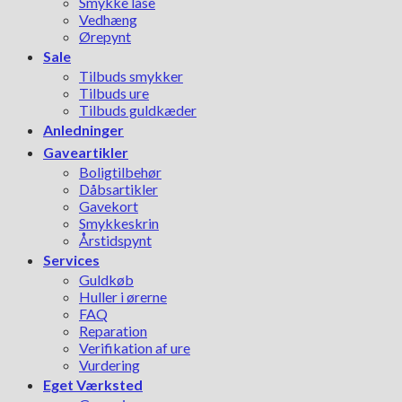
Smykke låse
Vedhæng
Ørepynt
Sale
Tilbuds smykker
Tilbuds ure
Tilbuds guldkæder
Anledninger
Gaveartikler
Boligtilbehør
Dåbsartikler
Gavekort
Smykkeskrin
Årstidspynt
Services
Guldkøb
Huller i ørerne
FAQ
Reparation
Verifikation af ure
Vurdering
Eget Værksted