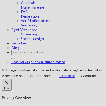
Guldkøb
Huller i ørerne
FAQ
Reparation
Verifikation af ure
Vurdering
Eget Værksted
Gravering
Special design
Butikker
Blog
Søg
efter:
Log ind / Opret en kundekonto
Vi bruger cookies til at forbedre din oplevelse, har du lyst til at
vide mere, så klik på "Læs mere".
Læs mere
Godkend
Luk
Privacy Overview