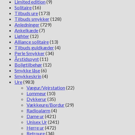
Limited edition
(9)
Solitaire
(16)
Tilbuds ure
(173)
Tilbuds smykker
(128)
Anledninger
(729)
Ankelkæde
(7)
Lighter
(12)
Alliance solitaire
(13)
Tilbuds guldkæder
(4)
Perle Smykker
(34)
Årstidspynt
(11)
Boligtilbehør
(12)
Smykke låse
(6)
Smykkeskrin
(4)
Ure
(983)
Vægur/Vejrstation
(22)
Lommeur
(10)
Dykkerur
(35)
Vækkeure/Bordur
(29)
Radioalarm
(4)
Dame ur
(421)
Unisex Ur
(241)
Herre ur
(472)
Retroure
(34)