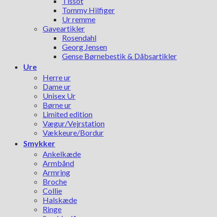
Tissot
Tommy Hilfiger
Ur remme
Gaveartikler
Rosendahl
Georg Jensen
Gense Børnebestik & Dåbsartikler
Ure
Herre ur
Dame ur
Unisex Ur
Børne ur
Limited edition
Vægur/Vejrstation
Vækkeure/Bordur
Smykker
Ankelkæde
Armbånd
Armring
Broche
Collie
Halskæde
Ringe