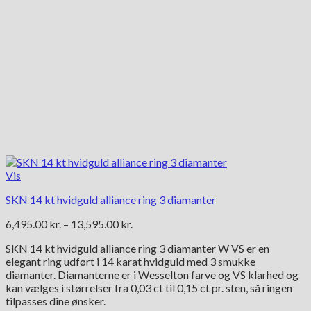
Vis
SKN 14 kt hvidguld alliance ring 3 diamanter
Prisinterval:
6,495.00
kr.
–
13,595.00
kr.
6,495.00 kr.
SKN 14 kt hvidguld alliance ring 3 diamanter W VS er en
til
elegant ring udført i 14 karat hvidguld med 3 smukke
13,595.00 kr.
diamanter. Diamanterne er i Wesselton farve og VS klarhed og
kan vælges i størrelser fra 0,03 ct til 0,15 ct pr. sten, så ringen
tilpasses dine ønsker.