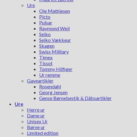
Ure
Ole Mathiesen
Picto
Pulsar
Raymond Weil
Seiko
Seiko Vækkeur
Skagen
Swiss Military
Timex
Tissot
Tommy Hilfiger
Ur remme
Gaveartikler
Rosendahl
Georg Jensen
Gense Børnebestik & Dåbsartikler
Ure
Herre ur
Dame ur
Unisex Ur
Børne ur
Limited edition