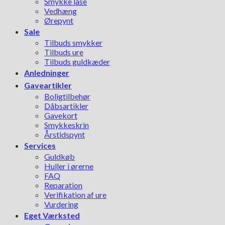
Smykke låse
Vedhæng
Ørepynt
Sale
Tilbuds smykker
Tilbuds ure
Tilbuds guldkæder
Anledninger
Gaveartikler
Boligtilbehør
Dåbsartikler
Gavekort
Smykkeskrin
Årstidspynt
Services
Guldkøb
Huller i ørerne
FAQ
Reparation
Verifikation af ure
Vurdering
Eget Værksted