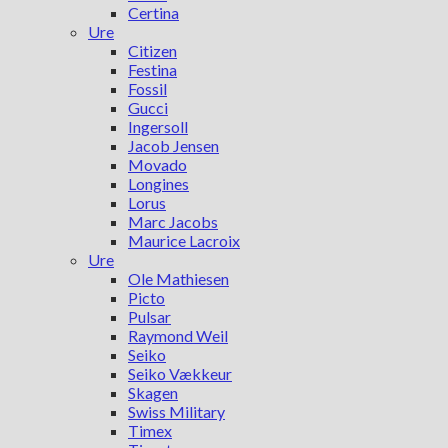
Certina
Ure
Citizen
Festina
Fossil
Gucci
Ingersoll
Jacob Jensen
Movado
Longines
Lorus
Marc Jacobs
Maurice Lacroix
Ure
Ole Mathiesen
Picto
Pulsar
Raymond Weil
Seiko
Seiko Vækkeur
Skagen
Swiss Military
Timex