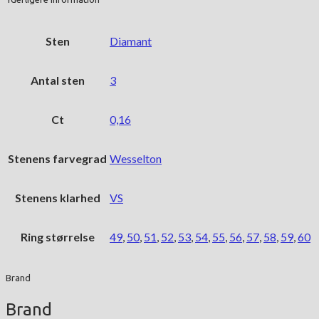
Sten
Diamant
Antal sten
3
Ct
0,16
Stenens farvegrad
Wesselton
Stenens klarhed
VS
Ring størrelse
49
,
50
,
51
,
52
,
53
,
54
,
55
,
56
,
57
,
58
,
59
,
60
Brand
Brand