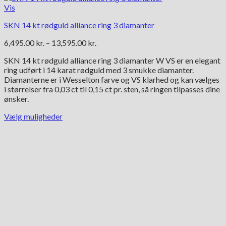
Vis
SKN 14 kt rødguld alliance ring 3 diamanter
Prisinterval:
6,495.00
kr.
–
13,595.00
kr.
6,495.00 kr.
SKN 14 kt rødguld alliance ring 3 diamanter W VS er en elegant
til
ring udført i 14 karat rødguld med 3 smukke diamanter.
13,595.00 kr.
Diamanterne er i Wesselton farve og VS klarhed og kan vælges
i størrelser fra 0,03 ct til 0,15 ct pr. sten, så ringen tilpasses dine
ønsker.
Vælg muligheder
Dette
vare
har
flere
varianter.
Mulighederne
kan
vælges
på
varesiden