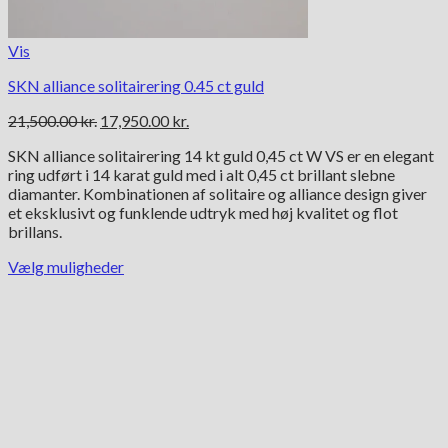
Vis
SKN alliance solitairering 0.45 ct guld
Den
Den
21,500.00
kr.
17,950.00
kr.
oprindelige
aktuelle
SKN alliance solitairering 14 kt guld 0,45 ct W VS er en elegant
pris
pris
ring udført i 14 karat guld med i alt 0,45 ct brillant slebne
var:
er:
diamanter. Kombinationen af solitaire og alliance design giver
21,500.00 kr..
17,950.00 kr..
et eksklusivt og funklende udtryk med høj kvalitet og flot
brillans.
Vælg muligheder
Dette
vare
har
flere
varianter.
Mulighederne
kan
vælges
på