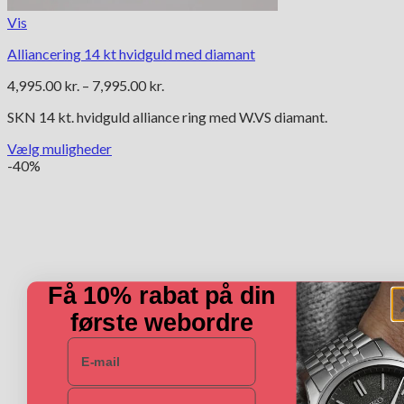
Vis
Alliancering 14 kt hvidguld med diamant
Prisinterval:
4,995.00
kr.
–
7,995.00
kr.
4,995.00 kr.
SKN 14 kt. hvidguld alliance ring med W.VS diamant.
til
7,995.00 kr.
Vælg muligheder
Dette
-40%
vare
har
flere
varianter.
Mulighederne
kan
vælges
Få 10% rabat på din
på
første webordre
varesiden
E-mail
Navn