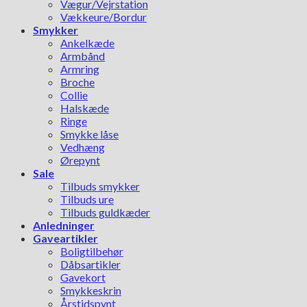
Vægur/Vejrstation
Vækkeure/Bordur
Smykker
Ankelkæde
Armbånd
Armring
Broche
Collie
Halskæde
Ringe
Smykke låse
Vedhæng
Ørepynt
Sale
Tilbuds smykker
Tilbuds ure
Tilbuds guldkæder
Anledninger
Gaveartikler
Boligtilbehør
Dåbsartikler
Gavekort
Smykkeskrin
Årstidspynt