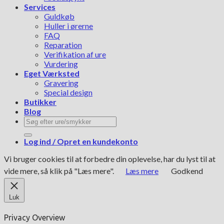
Services
Guldkøb
Huller i ørerne
FAQ
Reparation
Verifikation af ure
Vurdering
Eget Værksted
Gravering
Special design
Butikker
Blog
Søg
efter:
Log ind / Opret en kundekonto
Vi bruger cookies til at forbedre din oplevelse, har du lyst til at
vide mere, så klik på "Læs mere".
Læs mere
Godkend
Luk
Privacy Overview