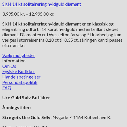
SKN 14 kt solitairering hvidguld diamant
Prisinterval:
3,995.00
kr.
–
12,995.00
kr.
3,995.00 kr.
SKN 14 kt solitairering hvidguld diamant er en klassisk og
til
elegant ring udført i 14 karat hvidguld med én brillant slebet
12,995.00 kr.
diamant. Diamanten er i Wesselton farve og SI klarhed, og kan
vælges i størrelser fra 0,10 ct til 0,35 ct, så ringen kan tilpasses
efter ønske.
Vælg muligheder
Dette
Information
vare
Om Os
har
Fysiske Butikker
flere
Handelsbetingelser
varianter.
Persondatapolitik
Mulighederne
FAQ
kan
Ure Guld Sølv Butikker
vælges
på
Åbningstider:
varesiden
Strøgets Ure Guld Sølv:
Nygade 7, 1164 København K.