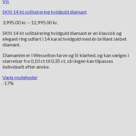
Vis
SKN 14 kt solitairering hvidguld diamant
Prisinterval:
3,995.00
kr.
–
12,995.00
kr.
3,995.00 kr.
SKN 14 kt solitairering hvidguld diamant er en klassisk og
til
elegant ring udført i 14 karat hvidguld med én brillant slebet
12,995.00 kr.
diamant.
Diamanten er i Wesselton farve og SI klarhed, og kan vælges i
størrelser fra 0,10 ct til 0,35 ct, så ringen kan tilpasses
individuelt efter ønske.
Vælg muligheder
Dette
-17%
vare
har
flere
varianter.
Mulighederne
kan
vælges
på
varesiden