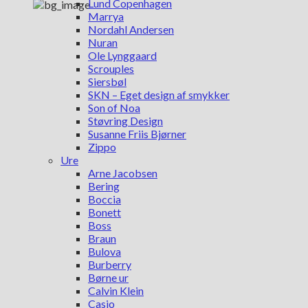
Lund Copenhagen
Marrya
Nordahl Andersen
Nuran
Ole Lynggaard
Scrouples
Siersbøl
SKN – Eget design af smykker
Son of Noa
Støvring Design
Susanne Friis Bjørner
Zippo
Ure
Arne Jacobsen
Bering
Boccia
Bonett
Boss
Braun
Bulova
Burberry
Børne ur
Calvin Klein
Casio