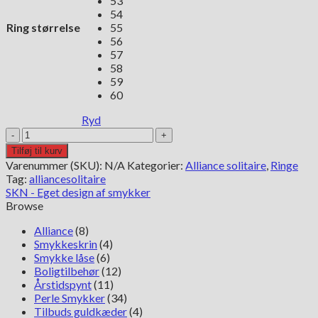
53
54
Ring størrelse
55
56
57
58
59
60
Ryd
Alliance
Solitaire
Tilføj til kurv
ring
Varenummer (SKU):
N/A
Kategorier:
Alliance solitaire
,
Ringe
i
Tag:
alliancesolitaire
14
SKN - Eget design af smykker
kt
Browse
hvidguld
antal
Alliance
(8)
Smykkeskrin
(4)
Smykke låse
(6)
Boligtilbehør
(12)
Årstidspynt
(11)
Perle Smykker
(34)
Tilbuds guldkæder
(4)