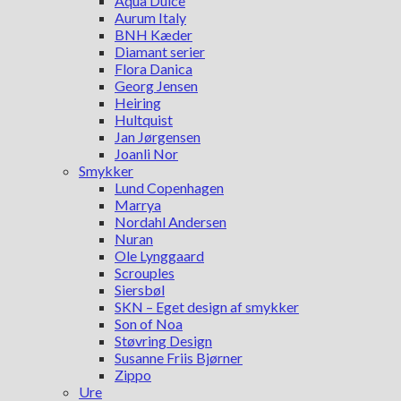
Aqua Dulce
Aurum Italy
BNH Kæder
Diamant serier
Flora Danica
Georg Jensen
Heiring
Hultquist
Jan Jørgensen
Joanli Nor
Smykker
Lund Copenhagen
Marrya
Nordahl Andersen
Nuran
Ole Lynggaard
Scrouples
Siersbøl
SKN – Eget design af smykker
Son of Noa
Støvring Design
Susanne Friis Bjørner
Zippo
Ure