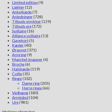
Limited edition
(9)
Lighter
(12)
Ankelkæde
(7)
Anledninger
(728)
Tilbuds smykker
(129)
Tilbuds ure
(172)
Solitaire
(16)
Alliance solitaire
(13)
Gavekort
(5)
Kæder
(40)
Ørepynt
(371)
Armring
(9)
Manchet knapper
(4)
Broche
(6)
Halskæde
(119)
Collie
(35)
Ringe
(332)
Dame ring
(205)
Herre ringe
(66)
Vedhæng
(180)
Armbånd
(104)
Ure
(981)
Yderligere information