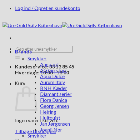
Fortsæt
Log ind / Opret en kundekonto
til
indhold
Søg
Brands
efter:
Smykker
Aagaard
Kundeservice: 33 13 85 45
AG Gerstner
Hverdage: 10:00 - 18:00
Aqua Dulce
Aurum Italy
Kurv
BNH Kæder
Diamant serier
Flora Danica
Georg Jensen
Heiring
Hultquist
Ingen varer i kurven.
Jan Jørgensen
Joanli Nor
Tilbage til shoppen
Smykker