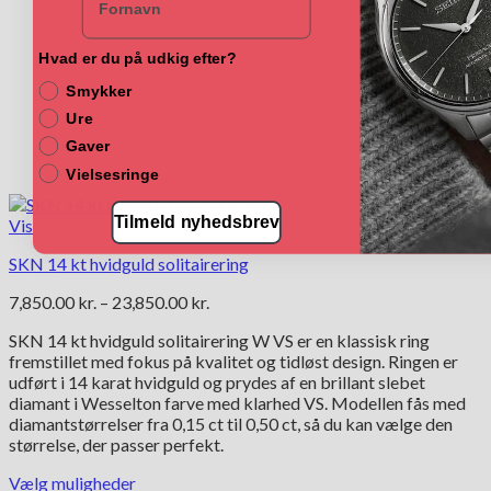
Hvad er du på udkig efter?
Smykker
Ure
Gaver
Vielsesringe
Tilmeld nyhedsbrev
Vis
SKN 14 kt hvidguld solitairering
Prisinterval:
7,850.00
kr.
–
23,850.00
kr.
7,850.00 kr.
SKN 14 kt hvidguld solitairering W VS er en klassisk ring
til
fremstillet med fokus på kvalitet og tidløst design. Ringen er
23,850.00 kr.
udført i 14 karat hvidguld og prydes af en brillant slebet
diamant i Wesselton farve med klarhed VS. Modellen fås med
diamantstørrelser fra 0,15 ct til 0,50 ct, så du kan vælge den
størrelse, der passer perfekt.
Vælg muligheder