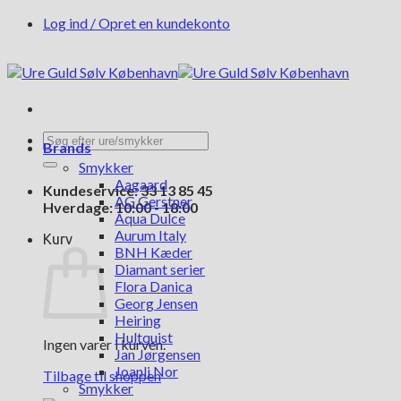
Fortsæt
Log ind / Opret en kundekonto
til
indhold
Søg
Brands
efter:
Smykker
Aagaard
Kundeservice: 33 13 85 45
AG Gerstner
Hverdage: 10:00 - 18:00
Aqua Dulce
Aurum Italy
Kurv
BNH Kæder
Diamant serier
Flora Danica
Georg Jensen
Heiring
Hultquist
Ingen varer i kurven.
Jan Jørgensen
Joanli Nor
Tilbage til shoppen
Smykker