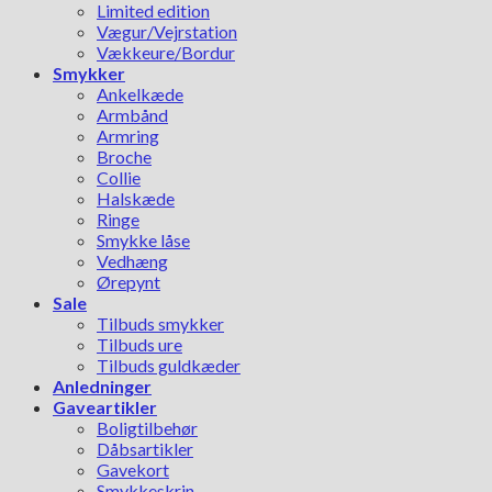
Limited edition
Vægur/Vejrstation
Vækkeure/Bordur
Smykker
Ankelkæde
Armbånd
Armring
Broche
Collie
Halskæde
Ringe
Smykke låse
Vedhæng
Ørepynt
Sale
Tilbuds smykker
Tilbuds ure
Tilbuds guldkæder
Anledninger
Gaveartikler
Boligtilbehør
Dåbsartikler
Gavekort
Smykkeskrin