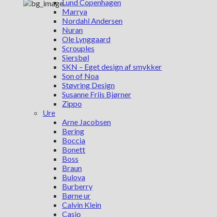
Lund Copenhagen
Marrya
Nordahl Andersen
Nuran
Ole Lynggaard
Scrouples
Siersbøl
SKN – Eget design af smykker
Son of Noa
Støvring Design
Susanne Friis Bjørner
Zippo
Ure
Arne Jacobsen
Bering
Boccia
Bonett
Boss
Braun
Bulova
Burberry
Børne ur
Calvin Klein
Casio