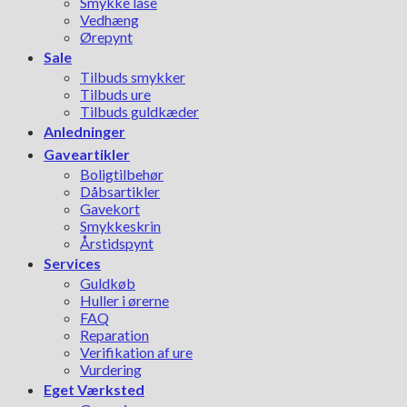
Smykke låse
Vedhæng
Ørepynt
Sale
Tilbuds smykker
Tilbuds ure
Tilbuds guldkæder
Anledninger
Gaveartikler
Boligtilbehør
Dåbsartikler
Gavekort
Smykkeskrin
Årstidspynt
Services
Guldkøb
Huller i ørerne
FAQ
Reparation
Verifikation af ure
Vurdering
Eget Værksted