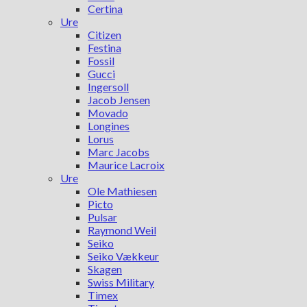
Certina
Ure
Citizen
Festina
Fossil
Gucci
Ingersoll
Jacob Jensen
Movado
Longines
Lorus
Marc Jacobs
Maurice Lacroix
Ure
Ole Mathiesen
Picto
Pulsar
Raymond Weil
Seiko
Seiko Vækkeur
Skagen
Swiss Military
Timex