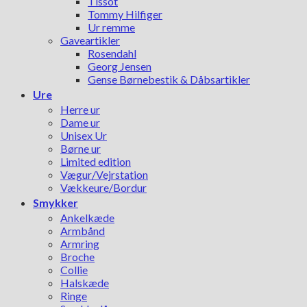
Tissot
Tommy Hilfiger
Ur remme
Gaveartikler
Rosendahl
Georg Jensen
Gense Børnebestik & Dåbsartikler
Ure
Herre ur
Dame ur
Unisex Ur
Børne ur
Limited edition
Vægur/Vejrstation
Vækkeure/Bordur
Smykker
Ankelkæde
Armbånd
Armring
Broche
Collie
Halskæde
Ringe