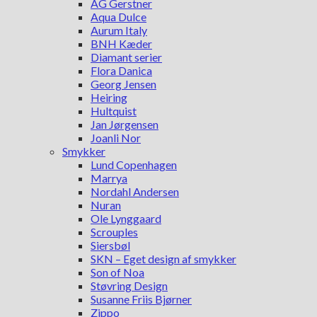
AG Gerstner
Aqua Dulce
Aurum Italy
BNH Kæder
Diamant serier
Flora Danica
Georg Jensen
Heiring
Hultquist
Jan Jørgensen
Joanli Nor
Smykker
Lund Copenhagen
Marrya
Nordahl Andersen
Nuran
Ole Lynggaard
Scrouples
Siersbøl
SKN – Eget design af smykker
Son of Noa
Støvring Design
Susanne Friis Bjørner
Zippo