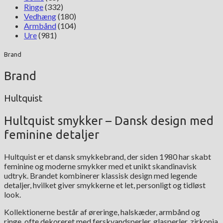
Ringe
(332)
Vedhæng
(180)
Armbånd
(104)
Ure
(981)
Brand
Brand
Hultquist
Hultquist smykker – Dansk design med
feminine detaljer
Hultquist er et dansk smykkebrand, der siden 1980 har skabt
feminine og moderne smykker med et unikt skandinavisk
udtryk. Brandet kombinerer klassisk design med legende
detaljer, hvilket giver smykkerne et let, personligt og tidløst
look.
Kollektionerne består af øreringe, halskæder, armbånd og
ringe, ofte dekoreret med ferskvandsperler, glasperler, zirkonia