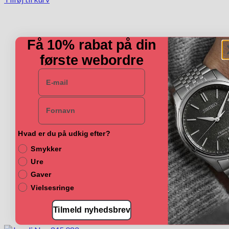
Få 10% rabat på din
første webordre
E-mail
Navn
Hvad er du på udkig efter?
Smykker
Ure
Gaver
Vielsesringe
Tilmeld nyhedsbrev