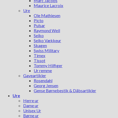
Marc Jacobs
Maurice Lacroix
Ure
Ole Mathiesen
Picto
Pulsar
Raymond Weil
Seiko
Seiko Vækkeur
Skagen
Swiss Military
Timex
Tissot
Tommy Hilfiger
Ur remme
Gaveartikler
Rosendahl
Georg Jensen
Gense Børnebestik & Dåbsartikler
Ure
Herre ur
Dame ur
Unisex Ur
Børne ur