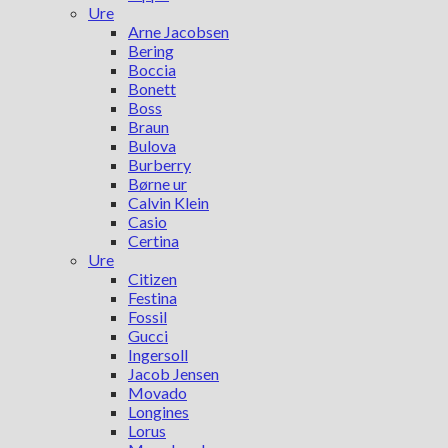
Ure
Arne Jacobsen
Bering
Boccia
Bonett
Boss
Braun
Bulova
Burberry
Børne ur
Calvin Klein
Casio
Certina
Ure
Citizen
Festina
Fossil
Gucci
Ingersoll
Jacob Jensen
Movado
Longines
Lorus