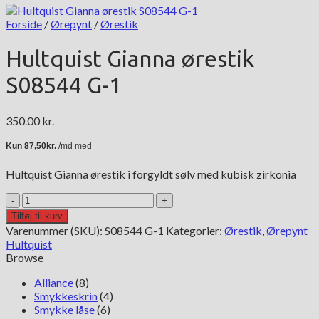
Forside
/
Ørepynt
/
Ørestik
Hultquist Gianna ørestik
S08544 G-1
350.00
kr.
Hultquist Gianna ørestik i forgyldt sølv med kubisk zirkonia
Hultquist
Gianna
Tilføj til kurv
ørestik
Varenummer (SKU):
S08544 G-1
Kategorier:
Ørestik
,
Ørepynt
S08544
Hultquist
G-
Browse
1
antal
Alliance
(8)
Smykkeskrin
(4)
Smykke låse
(6)