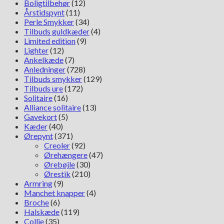
Boligtilbehør
(12)
Årstidspynt
(11)
Perle Smykker
(34)
Tilbuds guldkæder
(4)
Limited edition
(9)
Lighter
(12)
Ankelkæde
(7)
Anledninger
(728)
Tilbuds smykker
(129)
Tilbuds ure
(172)
Solitaire
(16)
Alliance solitaire
(13)
Gavekort
(5)
Kæder
(40)
Ørepynt
(371)
Creoler
(92)
Ørehængere
(47)
Ørebøjle
(30)
Ørestik
(210)
Armring
(9)
Manchet knapper
(4)
Broche
(6)
Halskæde
(119)
Collie
(35)