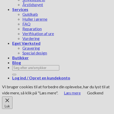
Årstidspynt
Services
Guldkøb
Huller i ørerne
FAQ
Reparation
Verifikation af ure
Vurdering
Eget Værksted
Gravering
Special design
Butikker
Blog
Søg
efter:
Log ind / Opret en kundekonto
Vi bruger cookies til at forbedre din oplevelse, har du lyst til at
vide mere, så klik på "Læs mere".
Læs mere
Godkend
Luk