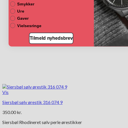
Smykker
Ure
Gaver
Vielsesringe
Tilmeld nyhedsbrev
Vis
Siersbøl sølv ørestik 316 074 9
350.00
kr.
Siersbøl Rhodineret sølv perle ørestikker