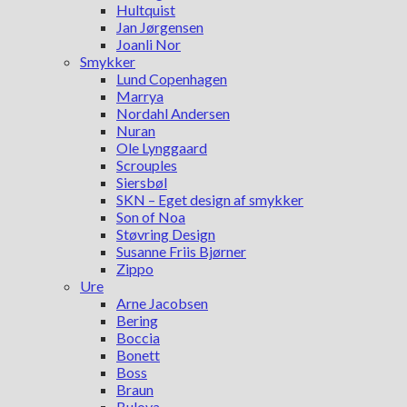
Hultquist
Jan Jørgensen
Joanli Nor
Smykker
Lund Copenhagen
Marrya
Nordahl Andersen
Nuran
Ole Lynggaard
Scrouples
Siersbøl
SKN – Eget design af smykker
Son of Noa
Støvring Design
Susanne Friis Bjørner
Zippo
Ure
Arne Jacobsen
Bering
Boccia
Bonett
Boss
Braun
Bulova