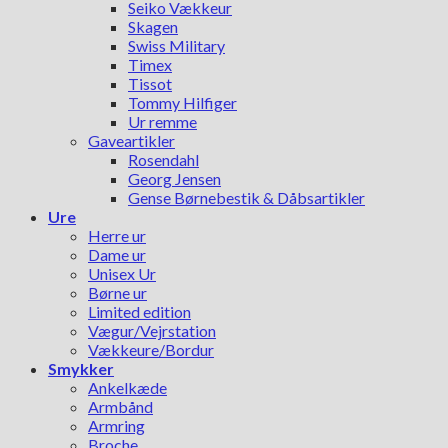
Seiko Vækkeur
Skagen
Swiss Military
Timex
Tissot
Tommy Hilfiger
Ur remme
Gaveartikler
Rosendahl
Georg Jensen
Gense Børnebestik & Dåbsartikler
Ure
Herre ur
Dame ur
Unisex Ur
Børne ur
Limited edition
Vægur/Vejrstation
Vækkeure/Bordur
Smykker
Ankelkæde
Armbånd
Armring
Broche