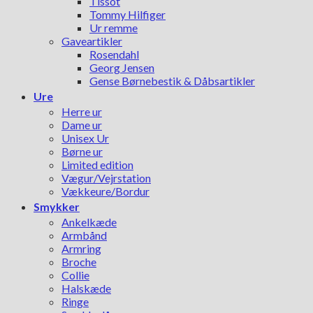
Tissot
Tommy Hilfiger
Ur remme
Gaveartikler
Rosendahl
Georg Jensen
Gense Børnebestik & Dåbsartikler
Ure
Herre ur
Dame ur
Unisex Ur
Børne ur
Limited edition
Vægur/Vejrstation
Vækkeure/Bordur
Smykker
Ankelkæde
Armbånd
Armring
Broche
Collie
Halskæde
Ringe