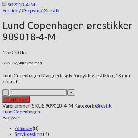
Forside
/
Ørepynt
/
Ørestik
Lund Copenhagen ørestikker
909018-4-M
1,550.00
kr.
Lund Copenhagen Marguerit sølv forgyldt ørestikker, 18 mm
blomst.
Lund
Copenhagen
Tilføj til kurv
ørestikker
Varenummer (SKU):
909018-4-M
Kategori:
Ørestik
909018-
Lund Copenhagen
4-
Browse
M
antal
Alliance
(8)
Smykkeskrin
(4)