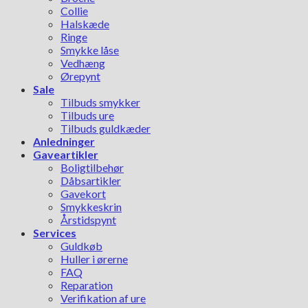
Collie
Halskæde
Ringe
Smykke låse
Vedhæng
Ørepynt
Sale
Tilbuds smykker
Tilbuds ure
Tilbuds guldkæder
Anledninger
Gaveartikler
Boligtilbehør
Dåbsartikler
Gavekort
Smykkeskrin
Årstidspynt
Services
Guldkøb
Huller i ørerne
FAQ
Reparation
Verifikation af ure