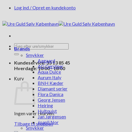
Fortsæt
Log ind / Opret en kundekonto
til
indhold
Søg
Brands
efter:
Smykker
Aagaard
Kundeservice: 33 13 85 45
AG Gerstner
Hverdage: 10:00 - 18:00
Aqua Dulce
Aurum Italy
Kurv
BNH Kæder
Diamant serier
Flora Danica
Georg Jensen
Heiring
Hultquist
Ingen varer i kurven.
Jan Jørgensen
Joanli Nor
Tilbage til shoppen
Smykker