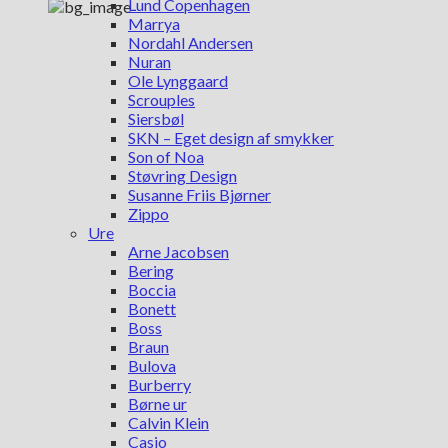
Lund Copenhagen
Marrya
Nordahl Andersen
Nuran
Ole Lynggaard
Scrouples
Siersbøl
SKN – Eget design af smykker
Son of Noa
Støvring Design
Susanne Friis Bjørner
Zippo
Ure
Arne Jacobsen
Bering
Boccia
Bonett
Boss
Braun
Bulova
Burberry
Børne ur
Calvin Klein
Casio