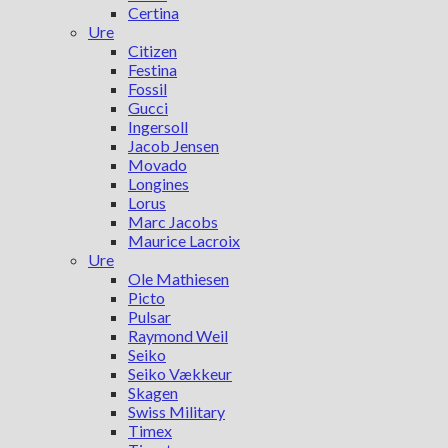
Certina
Ure
Citizen
Festina
Fossil
Gucci
Ingersoll
Jacob Jensen
Movado
Longines
Lorus
Marc Jacobs
Maurice Lacroix
Ure
Ole Mathiesen
Picto
Pulsar
Raymond Weil
Seiko
Seiko Vækkeur
Skagen
Swiss Military
Timex