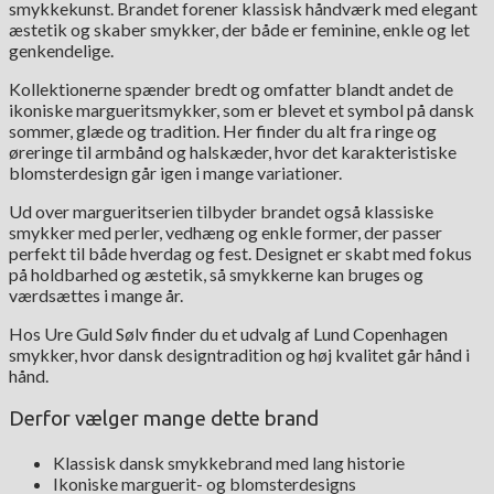
smykkekunst. Brandet forener klassisk håndværk med elegant
æstetik og skaber smykker, der både er feminine, enkle og let
genkendelige.
Kollektionerne spænder bredt og omfatter blandt andet de
ikoniske margueritsmykker, som er blevet et symbol på dansk
sommer, glæde og tradition. Her finder du alt fra ringe og
øreringe til armbånd og halskæder, hvor det karakteristiske
blomsterdesign går igen i mange variationer.
Ud over margueritserien tilbyder brandet også klassiske
smykker med perler, vedhæng og enkle former, der passer
perfekt til både hverdag og fest. Designet er skabt med fokus
på holdbarhed og æstetik, så smykkerne kan bruges og
værdsættes i mange år.
Hos Ure Guld Sølv finder du et udvalg af Lund Copenhagen
smykker, hvor dansk designtradition og høj kvalitet går hånd i
hånd.
Derfor vælger mange dette brand
Klassisk dansk smykkebrand med lang historie
Ikoniske marguerit- og blomsterdesigns