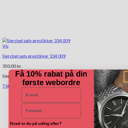
Vis
Siersbøl sølv ørestikker 334 009
350.00
kr.
Få 10% rabat på din
Siersbøl Rhodineret sølv ørestikker
første webordre
Tilføj til kurv
E-mail
Navn
Hvad er du på udkig efter?