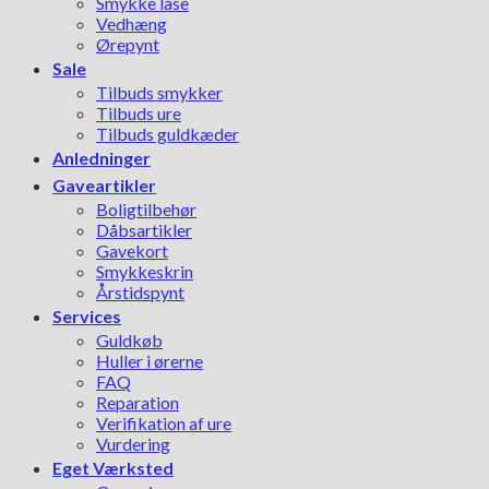
Smykke låse
Vedhæng
Ørepynt
Sale
Tilbuds smykker
Tilbuds ure
Tilbuds guldkæder
Anledninger
Gaveartikler
Boligtilbehør
Dåbsartikler
Gavekort
Smykkeskrin
Årstidspynt
Services
Guldkøb
Huller i ørerne
FAQ
Reparation
Verifikation af ure
Vurdering
Eget Værksted