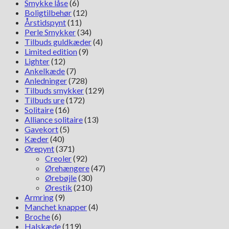
Smykke låse
(6)
Boligtilbehør
(12)
Årstidspynt
(11)
Perle Smykker
(34)
Tilbuds guldkæder
(4)
Limited edition
(9)
Lighter
(12)
Ankelkæde
(7)
Anledninger
(728)
Tilbuds smykker
(129)
Tilbuds ure
(172)
Solitaire
(16)
Alliance solitaire
(13)
Gavekort
(5)
Kæder
(40)
Ørepynt
(371)
Creoler
(92)
Ørehængere
(47)
Ørebøjle
(30)
Ørestik
(210)
Armring
(9)
Manchet knapper
(4)
Broche
(6)
Halskæde
(119)