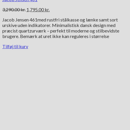
Den
Den
3,290.00
kr.
1,795.00
kr.
oprindelige
aktuelle
Jacob Jensen 461med rustfri stålkasse og lænke samt sort
pris
pris
urskive uden indikatorer. Minimalistisk dansk design med
var:
er:
præcist quartzurværk – perfekt til moderne og stilbevidste
3,290.00 kr..
1,795.00 kr..
brugere. Bemærk at uret ikke kan reguleres i størrelse
Tilføj til kurv