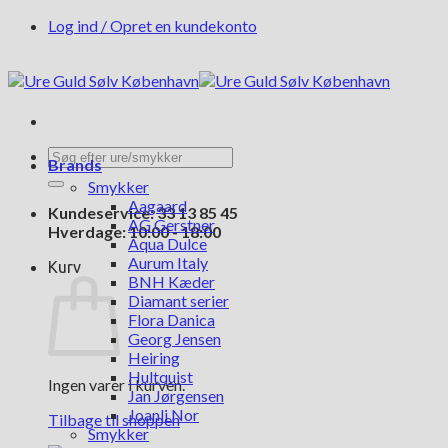
Fortsæt
Log ind / Opret en kundekonto
til
indhold
Søg
Brands
efter:
Smykker
Aagaard
Kundeservice: 33 13 85 45
AG Gerstner
Hverdage: 10:00 - 18:00
Aqua Dulce
Aurum Italy
Kurv
BNH Kæder
Diamant serier
Flora Danica
Georg Jensen
Heiring
Hultquist
Ingen varer i kurven.
Jan Jørgensen
Joanli Nor
Tilbage til shoppen
Smykker