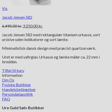
Vis
Jacob Jensen 582
Den
Den
6,495.00
kr.
3,250.00
kr.
oprindelige
aktuelle
Jacob Jensen 582 med rektangulær titanium urkasse, sort
pris
pris
urskive uden indikatorer og sort lænke.
var:
er:
6,495.00 kr..
3,250.00 kr..
Minimalistisk dansk design med præcist quartzurværk.
Uret er med safirglas Urkasse og lænke måler ca. 22 mm i
bredden.
Tilføj til kurv
Information
Om Os
Fysiske Butikker
Handelsbetingelser
Persondatapolitik
FAQ
Ure Guld Sølv Butikker