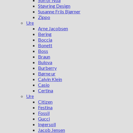
Son of Noa
Støvring Design
Susanne Friis Bjørner
Zippo
Ure
Arne Jacobsen
Bering
Boccia
Bonett
Boss
Braun
Bulova
Burberry
Børne ur
Calvin Klein
Casio
Certina
Ure
Citizen
Festina
Fossil
Gucci
Ingersoll
Jacob Jensen