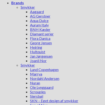
Brands
Smykker
Aagaard
AG Gerstner
Aqua Dulce
Aurum Italy
BNH Kæder
Diamant serier
Flora Danica
Georg Jensen
Heiring
Hultquist
Jan Jørgensen
Joanli Nor
Smykker
Lund Copenhagen
Marrya
Nordahl Andersen
Nuran
Ole Lynggaard
Scrouples
Siersbøl
SKN – Eget design af smykker