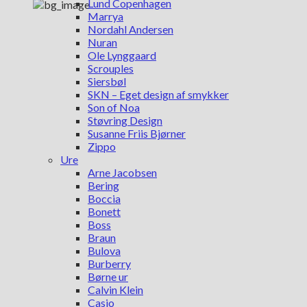
Lund Copenhagen
Marrya
Nordahl Andersen
Nuran
Ole Lynggaard
Scrouples
Siersbøl
SKN – Eget design af smykker
Son of Noa
Støvring Design
Susanne Friis Bjørner
Zippo
Ure
Arne Jacobsen
Bering
Boccia
Bonett
Boss
Braun
Bulova
Burberry
Børne ur
Calvin Klein
Casio