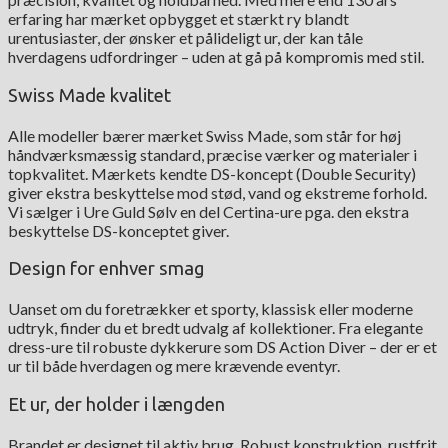
erfaring har mærket opbygget et stærkt ry blandt
urentusiaster, der ønsker et pålideligt ur, der kan tåle
hverdagens udfordringer – uden at gå på kompromis med stil.
Swiss Made kvalitet
Alle modeller bærer mærket Swiss Made, som står for høj
håndværksmæssig standard, præcise værker og materialer i
topkvalitet. Mærkets kendte DS-koncept (Double Security)
giver ekstra beskyttelse mod stød, vand og ekstreme forhold.
Vi sælger i Ure Guld Sølv en del Certina-ure pga. den ekstra
beskyttelse DS-konceptet giver.
Design for enhver smag
Uanset om du foretrækker et sporty, klassisk eller moderne
udtryk, finder du et bredt udvalg af kollektioner. Fra elegante
dress-ure til robuste dykkerure som DS Action Diver – der er et
ur til både hverdagen og mere krævende eventyr.
Et ur, der holder i længden
Brandet er designet til aktiv brug. Robust konstruktion, rustfrit