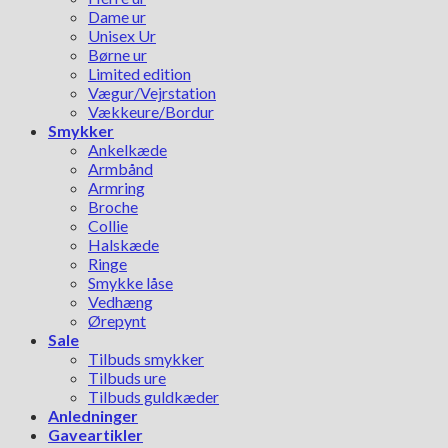
Dame ur
Unisex Ur
Børne ur
Limited edition
Vægur/Vejrstation
Vækkeure/Bordur
Smykker
Ankelkæde
Armbånd
Armring
Broche
Collie
Halskæde
Ringe
Smykke låse
Vedhæng
Ørepynt
Sale
Tilbuds smykker
Tilbuds ure
Tilbuds guldkæder
Anledninger
Gaveartikler