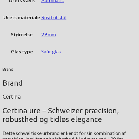
Urets værk
Automatic
Urets materiale
Rustfrit stål
Størrelse
29 mm
Glas type
Safir glas
Brand
Brand
Certina
Certina ure – Schweizer præcision,
robusthed og tidløs elegance
Dette schweiziske urbrand er kendt for sin kombination af
præcision, kvalitet og holdbarhed. Med mere end 130 års