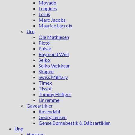
Movado
Longines
Lorus
Marc Jacobs
Maurice Lacroix
Ure
Ole Mathiesen
Picto
Pulsar
Raymond Weil
Seiko
Seiko Vækkeur
Skagen
Swiss Military
Timex
Tissot
Tommy Hilfiger
Ur remme
Gaveartikler
Rosendahl
Georg Jensen
Gense Børnebestik & Dåbsartikler
Ure
Herre ur