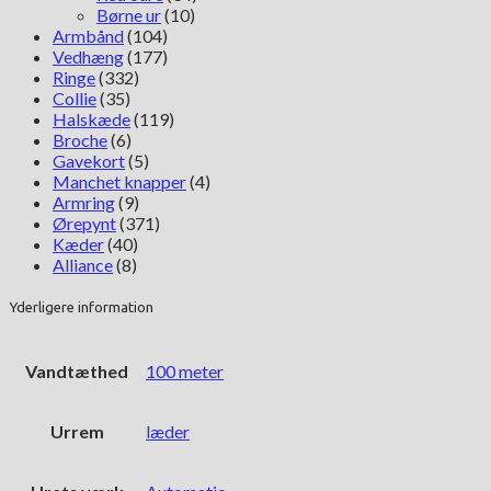
Børne ur
(10)
Armbånd
(104)
Vedhæng
(177)
Ringe
(332)
Collie
(35)
Halskæde
(119)
Broche
(6)
Gavekort
(5)
Manchet knapper
(4)
Armring
(9)
Ørepynt
(371)
Kæder
(40)
Alliance
(8)
Yderligere information
Vandtæthed
100 meter
Urrem
læder