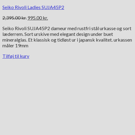
Seiko Rivoli Ladies SUJA45P2
Den
Den
2,395.00
kr.
995.00
kr.
oprindelige
aktuelle
Seiko Rivoli SUJA45P2 dameur med rustfri stål urkasse og sort
pris
pris
læderrem. Sort urskive med elegant design under buet
var:
er:
mineralglas. Et klassisk og tidløst ur i japansk kvalitet. urkassen
2,395.00 kr..
995.00 kr..
måler 19mm
Tilføj til kurv