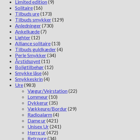
Limited edition
(9)
Solitaire
(16)
Tilbuds ure
(173)
Tilbuds smykker
(129)
Anledninger
(730)
Ankelkæde
(7)
Lighter
(12)
Alliance solitaire
(13)
Tilbuds guldkæder
(4)
Perle Smykker
(34)
Årstidspynt
(11)
Boligtilbehør
(12)
Smykke låse
(6)
Smykkeskrin
(4)
Ure
(983)
Vægur/Vejrstation
(22)
Lommeur
(10)
Dykkerur
(35)
Vækkeure/Bordur
(29)
Radioalarm
(4)
Dame ur
(421)
Unisex Ur
(241)
Herre ur
(472)
Retroure
(34)