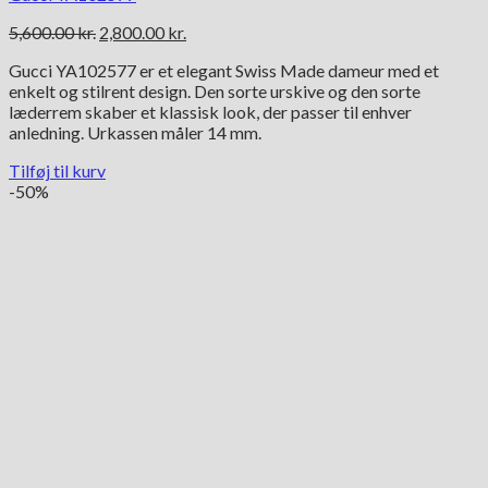
Den
Den
5,600.00
kr.
2,800.00
kr.
oprindelige
aktuelle
Gucci YA102577 er et elegant Swiss Made dameur med et
pris
pris
enkelt og stilrent design. Den sorte urskive og den sorte
var:
er:
læderrem skaber et klassisk look, der passer til enhver
5,600.00 kr..
2,800.00 kr..
anledning. Urkassen måler 14 mm.
Tilføj til kurv
-50%