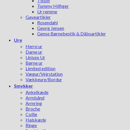
Tissot
Tommy Hilfiger
Ur remme
Gaveartikler
Rosendahl
Georg Jensen
Gense Børnebestik & Dåbsartikler
Ure
Herre ur
Dame ur
Unisex Ur
Børne ur
Limited edition
Vægur/Vejrstation
Vækkeure/Bordur
Smykker
Ankelkæde
Armbånd
Armring
Broche
Collie
Halskæde
Ringe