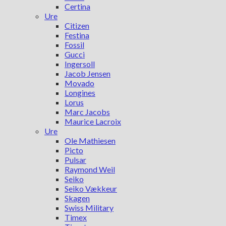
Certina
Ure
Citizen
Festina
Fossil
Gucci
Ingersoll
Jacob Jensen
Movado
Longines
Lorus
Marc Jacobs
Maurice Lacroix
Ure
Ole Mathiesen
Picto
Pulsar
Raymond Weil
Seiko
Seiko Vækkeur
Skagen
Swiss Military
Timex