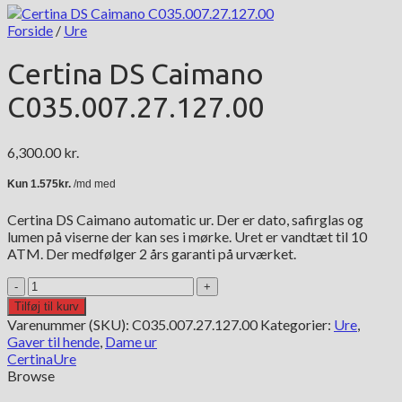
Forside
/
Ure
Certina DS Caimano
C035.007.27.127.00
6,300.00
kr.
Certina DS Caimano automatic ur. Der er dato, safirglas og
lumen på viserne der kan ses i mørke. Uret er vandtæt til 10
ATM. Der medfølger 2 års garanti på urværket.
Certina
DS
Tilføj til kurv
Caimano
Varenummer (SKU):
C035.007.27.127.00
Kategorier:
Ure
,
C035.007.27.127.00
Gaver til hende
,
Dame ur
antal
Certina
Ure
Browse