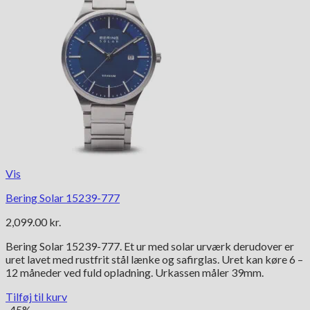
Vis
Bering Solar 15239-777
2,099.00
kr.
Bering Solar 15239-777. Et ur med solar urværk derudover er
uret lavet med rustfrit stål lænke og safirglas. Uret kan køre 6 –
12 måneder ved fuld opladning. Urkassen måler 39mm.
Tilføj til kurv
-45%