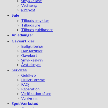
Smykke låse
Vedhæng
Ørepynt
Sale
Tilbuds smykker
Tilbuds ure
Tilbuds guldkæder
Anledninger
Gaveartikler
Boligtilbehør
Dåbsartikler
Gavekort
Smykkeskrin
Årstidspynt
Services
Guldkøb
Huller i ørerne
FAQ
Reparation
Verifikation af ure
Vurdering
Eget Værksted