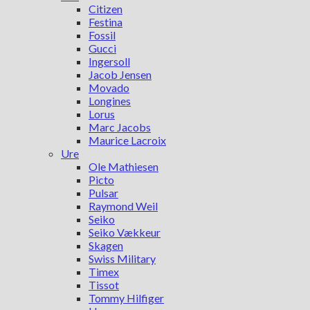
Citizen
Festina
Fossil
Gucci
Ingersoll
Jacob Jensen
Movado
Longines
Lorus
Marc Jacobs
Maurice Lacroix
Ure
Ole Mathiesen
Picto
Pulsar
Raymond Weil
Seiko
Seiko Vækkeur
Skagen
Swiss Military
Timex
Tissot
Tommy Hilfiger