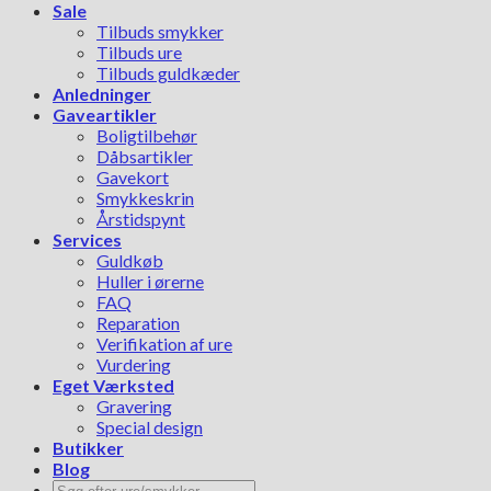
Sale
Tilbuds smykker
Tilbuds ure
Tilbuds guldkæder
Anledninger
Gaveartikler
Boligtilbehør
Dåbsartikler
Gavekort
Smykkeskrin
Årstidspynt
Services
Guldkøb
Huller i ørerne
FAQ
Reparation
Verifikation af ure
Vurdering
Eget Værksted
Gravering
Special design
Butikker
Blog
Søg