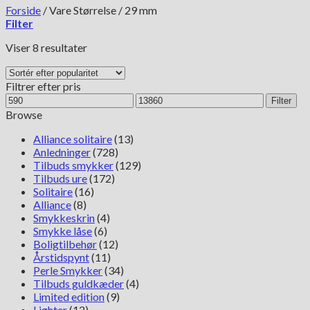
Forside
/
Vare Størrelse
/
29 mm
Filter
Sorteret
Viser 8 resultater
efter
popularitet
Filtrer efter pris
Mindste
Højeste
Filter
pris
pris
Browse
Alliance solitaire
(13)
Anledninger
(728)
Tilbuds smykker
(129)
Tilbuds ure
(172)
Solitaire
(16)
Alliance
(8)
Smykkeskrin
(4)
Smykke låse
(6)
Boligtilbehør
(12)
Årstidspynt
(11)
Perle Smykker
(34)
Tilbuds guldkæder
(4)
Limited edition
(9)
Lighter
(12)