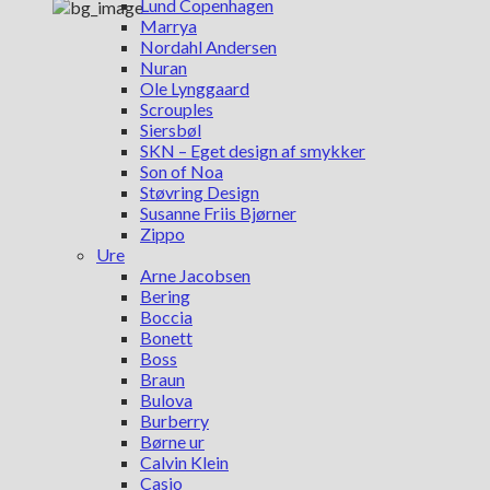
Lund Copenhagen
Marrya
Nordahl Andersen
Nuran
Ole Lynggaard
Scrouples
Siersbøl
SKN – Eget design af smykker
Son of Noa
Støvring Design
Susanne Friis Bjørner
Zippo
Ure
Arne Jacobsen
Bering
Boccia
Bonett
Boss
Braun
Bulova
Burberry
Børne ur
Calvin Klein
Casio