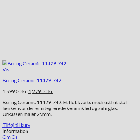
Vis
Bering Ceramic 11429-742
Den
Den
1,599.00
kr.
1,279.00
kr.
oprindelige
aktuelle
Bering Ceramic 11429-742. Et flot kvarts med rustfrit stål
pris
pris
lænke hvor der er integrerede keramikled og safirglas.
var:
er:
Urkassen måler 29mm.
1,599.00 kr..
1,279.00 kr..
Tilføj til kurv
Information
Om Os