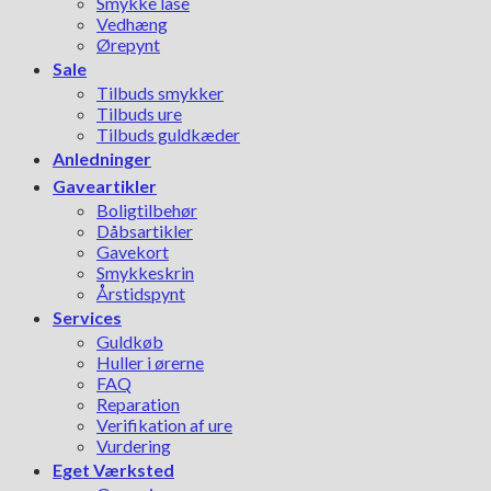
Smykke låse
Vedhæng
Ørepynt
Sale
Tilbuds smykker
Tilbuds ure
Tilbuds guldkæder
Anledninger
Gaveartikler
Boligtilbehør
Dåbsartikler
Gavekort
Smykkeskrin
Årstidspynt
Services
Guldkøb
Huller i ørerne
FAQ
Reparation
Verifikation af ure
Vurdering
Eget Værksted