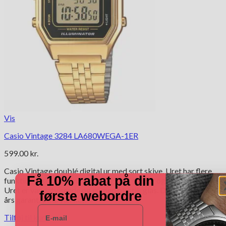
Vis
Casio Vintage 3284 LA680WEGA-1ER
599.00
kr.
Casio Vintage doublé digital ur med sort skive. Uret har flere
Få 10% rabat på din
funktioner som alarm, lys, tidtagning, stopur og tydeligt display.
Uret er vandafvisende og er med plastik glas. Der medfølger 2
første webordre
års garanti på urværket.
E-mail
Tilføj til kurv