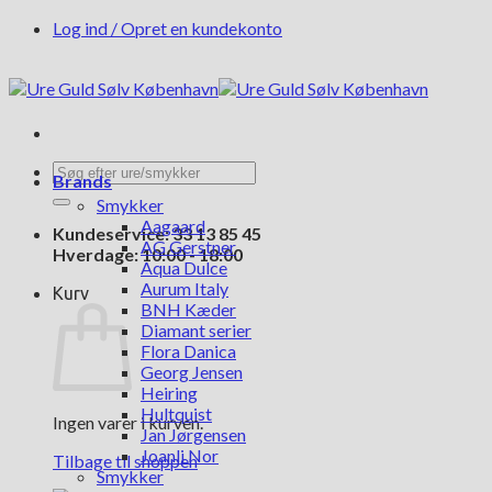
Fortsæt
Log ind / Opret en kundekonto
til
indhold
Søg
Brands
efter:
Smykker
Aagaard
Kundeservice: 33 13 85 45
AG Gerstner
Hverdage: 10:00 - 18:00
Aqua Dulce
Aurum Italy
Kurv
BNH Kæder
Diamant serier
Flora Danica
Georg Jensen
Heiring
Hultquist
Ingen varer i kurven.
Jan Jørgensen
Joanli Nor
Tilbage til shoppen
Smykker