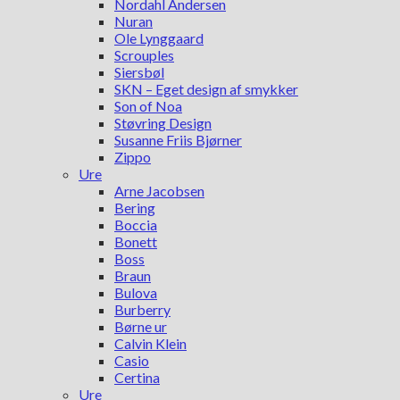
Nordahl Andersen
Nuran
Ole Lynggaard
Scrouples
Siersbøl
SKN – Eget design af smykker
Son of Noa
Støvring Design
Susanne Friis Bjørner
Zippo
Ure
Arne Jacobsen
Bering
Boccia
Bonett
Boss
Braun
Bulova
Burberry
Børne ur
Calvin Klein
Casio
Certina
Ure