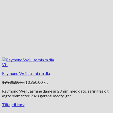
Vis
Raymond Weil Jasmin m dia
Den
Den
19,800.00
kr.
13,860.00
kr.
oprindelige
aktuelle
Raymond Weil Jasmine dame ur 29mm, med dato, safir glas og
pris
pris
ægte diamanter. 2 års garanti medfølger
var:
er:
19,800.00 kr..
13,860.00 kr..
Tilføj til kurv