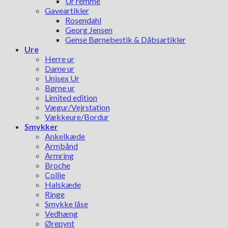
Ur remme
Gaveartikler
Rosendahl
Georg Jensen
Gense Børnebestik & Dåbsartikler
Ure
Herre ur
Dame ur
Unisex Ur
Børne ur
Limited edition
Vægur/Vejrstation
Vækkeure/Bordur
Smykker
Ankelkæde
Armbånd
Armring
Broche
Collie
Halskæde
Ringe
Smykke låse
Vedhæng
Ørepynt