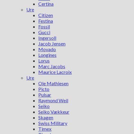
Certina
Ure
Citizen
Festina
Fossil
Gucci
Ingersoll
Jacob Jensen
Movado
Longines
Lorus
Marc Jacobs
Maurice Lacroix
Ure
Ole Mathiesen
Picto
Pulsar
Raymond Weil
Seiko
Seiko Vækkeur
Skagen
Swiss Military
Timex