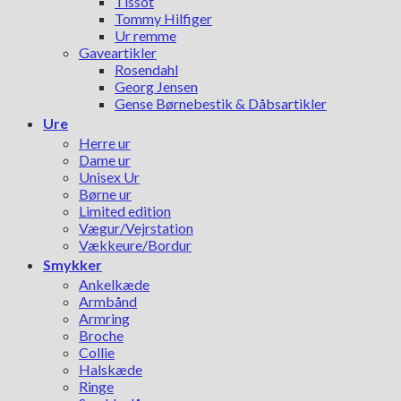
Tissot
Tommy Hilfiger
Ur remme
Gaveartikler
Rosendahl
Georg Jensen
Gense Børnebestik & Dåbsartikler
Ure
Herre ur
Dame ur
Unisex Ur
Børne ur
Limited edition
Vægur/Vejrstation
Vækkeure/Bordur
Smykker
Ankelkæde
Armbånd
Armring
Broche
Collie
Halskæde
Ringe