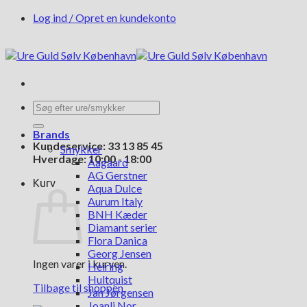
Fortsæt
Log ind / Opret en kundekonto
til
indhold
Søg
efter:
Brands
Kundeservice: 33 13 85 45
Smykker
Hverdage: 10:00 - 18:00
Aagaard
AG Gerstner
Kurv
Aqua Dulce
Aurum Italy
BNH Kæder
Diamant serier
Flora Danica
Georg Jensen
Ingen varer i kurven.
Heiring
Hultquist
Tilbage til shoppen
Jan Jørgensen
Joanli Nor