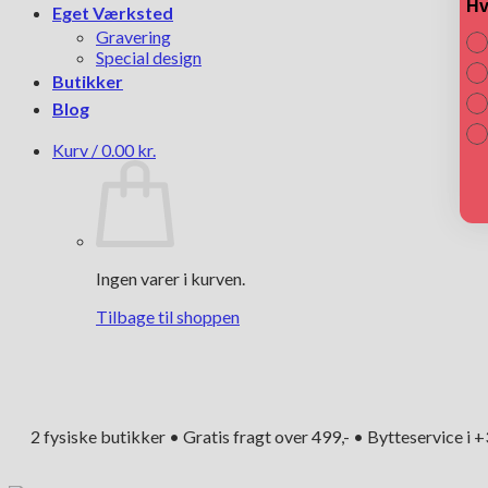
Hv
Eget Værksted
Gravering
Special design
Butikker
Blog
Kurv /
0.00
kr.
Ingen varer i kurven.
Tilbage til shoppen
2 fysiske butikker • Gratis fragt over 499,- • Bytteservice i 