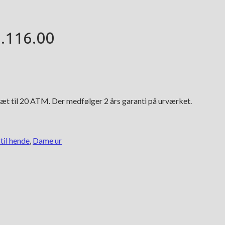
1.116.00
tæt til 20 ATM. Der medfølger 2 års garanti på urværket.
til hende
,
Dame ur