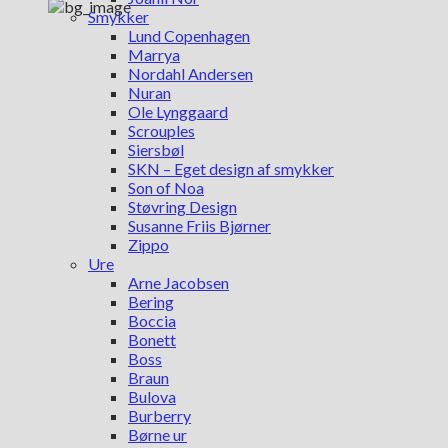
Smykker
Lund Copenhagen
Marrya
Nordahl Andersen
Nuran
Ole Lynggaard
Scrouples
Siersbøl
SKN – Eget design af smykker
Son of Noa
Støvring Design
Susanne Friis Bjørner
Zippo
Ure
Arne Jacobsen
Bering
Boccia
Bonett
Boss
Braun
Bulova
Burberry
Børne ur