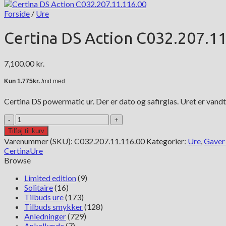
Forside
/
Ure
Certina DS Action C032.207.1
7,100.00
kr.
Certina DS powermatic ur. Der er dato og safirglas. Uret er vand
Certina
DS
Tilføj til kurv
Action
Varenummer (SKU):
C032.207.11.116.00
Kategorier:
Ure
,
Gaver 
C032.207.11.116.00
Certina
Ure
antal
Browse
Limited edition
(9)
Solitaire
(16)
Tilbuds ure
(173)
Tilbuds smykker
(128)
Anledninger
(729)
Ankelkæde
(7)