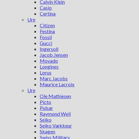
Calvin Klein
Casio
Certina
Ure
Citizen
Festina
Fossil
Gucci
Ingersoll
Jacob Jensen
Movado
Longines
Lorus
Marc Jacobs
Maurice Lacroix
Ure
Ole Mathiesen
Picto
Pulsar
Raymond Weil
Seiko
Seiko Vækkeur
Skagen
Swiss Military