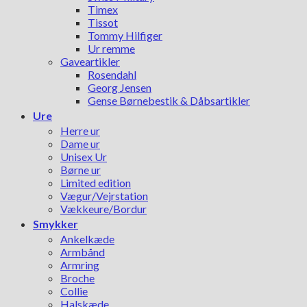
Timex
Tissot
Tommy Hilfiger
Ur remme
Gaveartikler
Rosendahl
Georg Jensen
Gense Børnebestik & Dåbsartikler
Ure
Herre ur
Dame ur
Unisex Ur
Børne ur
Limited edition
Vægur/Vejrstation
Vækkeure/Bordur
Smykker
Ankelkæde
Armbånd
Armring
Broche
Collie
Halskæde