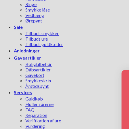
Ringe
Smykke låse
Vedhæng
Ørepynt
Sale
Tilbuds smykker
Tilbuds ure
Tilbuds guldkæder
Anledninger
Gaveartikler
Boligtilbehør
Dåbsartikler
Gavekort
Smykkeskrin
Årstidspynt
Services
Guldkøb
Huller i ørerne
FAQ
Reparation
Verifikation af ure
Vurdering