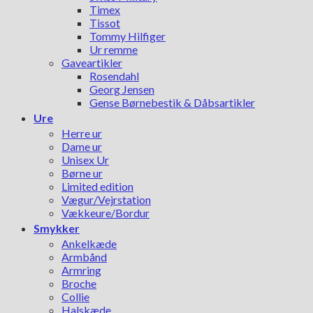
Timex
Tissot
Tommy Hilfiger
Ur remme
Gaveartikler
Rosendahl
Georg Jensen
Gense Børnebestik & Dåbsartikler
Ure
Herre ur
Dame ur
Unisex Ur
Børne ur
Limited edition
Vægur/Vejrstation
Vækkeure/Bordur
Smykker
Ankelkæde
Armbånd
Armring
Broche
Collie
Halskæde