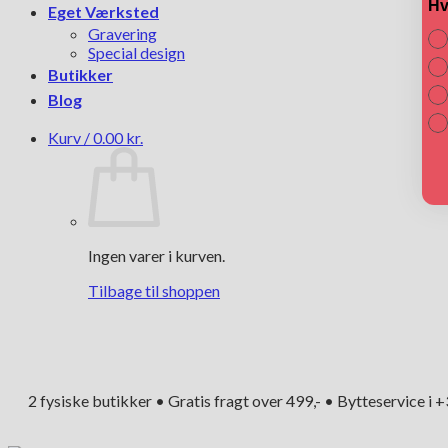
Hv
Eget Værksted
Gravering
Special design
Butikker
Blog
Kurv /
0.00
kr.
Ingen varer i kurven.
Tilbage til shoppen
2 fysiske butikker • Gratis fragt over 499,- • Bytteservice i 