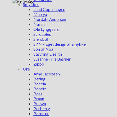
Smykker
Lund Copenhagen
Marrya
Nordahl Andersen
Nuran
Ole Lynggaard
Scrouples
Siersbøl
SKN – Eget design af smykker
Son of Noa
Støvring Design
Susanne Friis Bjørner
Zippo
Ure
Arne Jacobsen
Bering
Boccia
Bonett
Boss
Braun
Bulova
Burberry
Børne ur