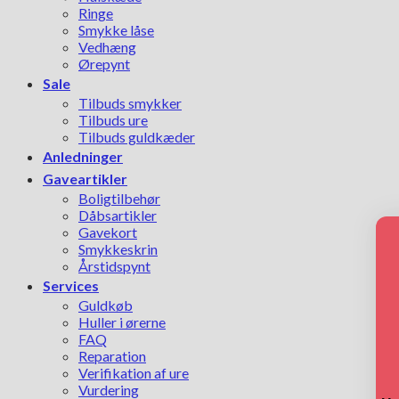
Ringe
Smykke låse
Vedhæng
Ørepynt
Sale
Tilbuds smykker
Tilbuds ure
Tilbuds guldkæder
Anledninger
Gaveartikler
Boligtilbehør
Dåbsartikler
Gavekort
Smykkeskrin
Årstidspynt
Services
Guldkøb
Huller i ørerne
FAQ
Reparation
Verifikation af ure
Vurdering