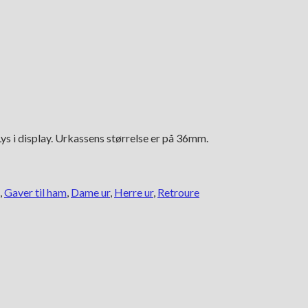
s i display. Urkassens størrelse er på 36mm.
,
Gaver til ham
,
Dame ur
,
Herre ur
,
Retroure