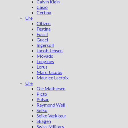
Calvin Klein
Casio
Certina
Ure
Citizen
Festina
Fossil
Gucci
Ingersoll
Jacob Jensen
Movado
Longines
Lorus
Marc Jacobs
Maurice Lacroix
Ure
Ole Mathiesen
Picto
Pulsar
Raymond Weil
Seiko
Seiko Vækkeur
Skagen
Swiss Military