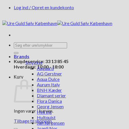
Fortsæt
Log ind / Opret en kundekonto
til
indhold
Søg
efter:
Brands
Kundeservice: 33 13 85 45
Smykker
Hverdage: 10:00 - 18:00
Aagaard
AG Gerstner
Kurv
Aqua Dulce
Aurum Italy
BNH Kæder
Diamant serier
Flora Danica
Georg Jensen
Ingen varer i kurven.
Heiring
Hultquist
Tilbage til shoppen
Jan Jørgensen
Joanli Nor