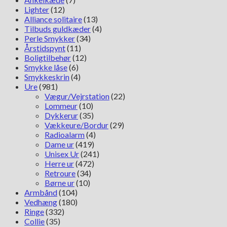
Lighter
(12)
Alliance solitaire
(13)
Tilbuds guldkæder
(4)
Perle Smykker
(34)
Årstidspynt
(11)
Boligtilbehør
(12)
Smykke låse
(6)
Smykkeskrin
(4)
Ure
(981)
Vægur/Vejrstation
(22)
Lommeur
(10)
Dykkerur
(35)
Vækkeure/Bordur
(29)
Radioalarm
(4)
Dame ur
(419)
Unisex Ur
(241)
Herre ur
(472)
Retroure
(34)
Børne ur
(10)
Armbånd
(104)
Vedhæng
(180)
Ringe
(332)
Collie
(35)