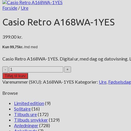
Forside
/
Ure
Casio Retro A168WA-1YES
399.00
kr.
Casio Retro A168WA-1YES. Digital ur, med dag og datovisning. Ly
Casio
Retro
Tilføj til kurv
A168WA-
Varenummer (SKU):
A168WA-1YES
Kategorier:
Ure
,
Fødselsdag
1YES
antal
Browse
Limited edition
(9)
Solitaire
(16)
Tilbuds ure
(172)
Tilbuds smykker
(129)
Anledninger
(728)
Ankelkæde
(7)