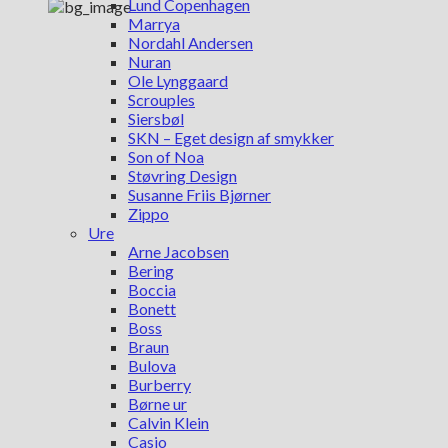
Lund Copenhagen
Marrya
Nordahl Andersen
Nuran
Ole Lynggaard
Scrouples
Siersbøl
SKN – Eget design af smykker
Son of Noa
Støvring Design
Susanne Friis Bjørner
Zippo
Ure
Arne Jacobsen
Bering
Boccia
Bonett
Boss
Braun
Bulova
Burberry
Børne ur
Calvin Klein
Casio