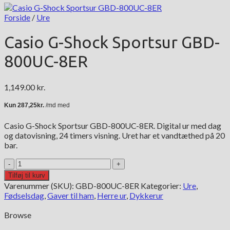
Forside
/
Ure
Casio G-Shock Sportsur GBD-
800UC-8ER
1,149.00
kr.
Casio G-Shock Sportsur GBD-800UC-8ER. Digital ur med dag
og datovisning, 24 timers visning. Uret har et vandtæthed på 20
bar.
Casio
G-
Tilføj til kurv
Shock
Varenummer (SKU):
GBD-800UC-8ER
Kategorier:
Ure
,
Sportsur
Fødselsdag
,
Gaver til ham
,
Herre ur
,
Dykkerur
GBD-
800UC-
Browse
8ER