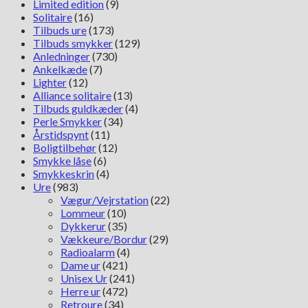
antal
Limited edition
(9)
Solitaire
(16)
Tilbuds ure
(173)
Tilbuds smykker
(129)
Anledninger
(730)
Ankelkæde
(7)
Lighter
(12)
Alliance solitaire
(13)
Tilbuds guldkæder
(4)
Perle Smykker
(34)
Årstidspynt
(11)
Boligtilbehør
(12)
Smykke låse
(6)
Smykkeskrin
(4)
Ure
(983)
Vægur/Vejrstation
(22)
Lommeur
(10)
Dykkerur
(35)
Vækkeure/Bordur
(29)
Radioalarm
(4)
Dame ur
(421)
Unisex Ur
(241)
Herre ur
(472)
Retroure
(34)