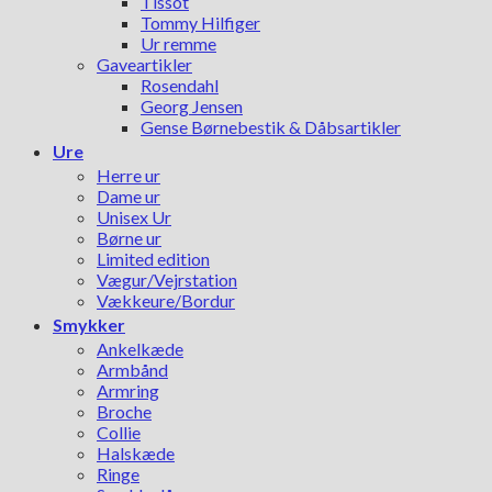
Tissot
Tommy Hilfiger
Ur remme
Gaveartikler
Rosendahl
Georg Jensen
Gense Børnebestik & Dåbsartikler
Ure
Herre ur
Dame ur
Unisex Ur
Børne ur
Limited edition
Vægur/Vejrstation
Vækkeure/Bordur
Smykker
Ankelkæde
Armbånd
Armring
Broche
Collie
Halskæde
Ringe