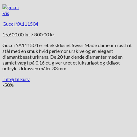
Vis
Gucci YA111504
Den
Den
15,600.00
kr.
7,800.00
kr.
oprindelige
aktuelle
Gucci YA111504 er et eksklusivt Swiss Made dameur i rustfrit
pris
pris
stål med en smuk hvid perlemor urskive og en elegant
var:
er:
diamantbesat urkrans. De 20 funklende diamanter med en
15,600.00 kr..
7,800.00 kr..
samlet vægt på 0,16 ct. giver uret et luksuriøst og tidløst
udtryk. Urkassen måler 33 mm
Tilføj til kurv
-50%