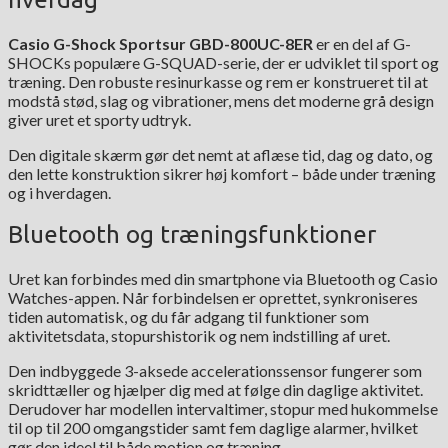
Casio G-Shock Sportsur GBD-800UC-8ER
er en del af G-
SHOCKs populære G-SQUAD-serie, der er udviklet til sport og
træning. Den robuste resinurkasse og rem er konstrueret til at
modstå stød, slag og vibrationer, mens det moderne grå design
giver uret et sporty udtryk.
Den digitale skærm gør det nemt at aflæse tid, dag og dato, og
den lette konstruktion sikrer høj komfort – både under træning
og i hverdagen.
Bluetooth og træningsfunktioner
Uret kan forbindes med din smartphone via Bluetooth og Casio
Watches-appen. Når forbindelsen er oprettet, synkroniseres
tiden automatisk, og du får adgang til funktioner som
aktivitetsdata, stopurshistorik og nem indstilling af uret.
Den indbyggede 3-aksede accelerationssensor fungerer som
skridttæller og hjælper dig med at følge din daglige aktivitet.
Derudover har modellen intervaltimer, stopur med hukommelse
til op til 200 omgangstider samt fem daglige alarmer, hvilket
gør den ideel til både motion og træning.