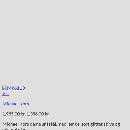
Vis
Michael Kors
Den
Den
1,995.00
kr.
1,396.00
kr.
oprindelige
aktuelle
Michael Kors dame ur i stål, med lænke, sort glitter skive og
pris
pris
mineral glas.
var:
er: