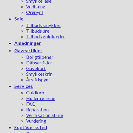
Smykke låse
Vedhæng
Ørepynt
Sale
Tilbuds smykker
Tilbuds ure
Tilbuds guldkæder
Anledninger
Gaveartikler
Boligtilbehør
Dåbsartikler
Gavekort
Smykkeskrin
Årstidspynt
Services
Guldkøb
Huller i ørerne
FAQ
Reparation
Verifikation af ure
Vurdering
Eget Værksted