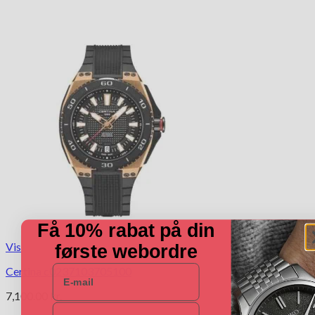
Få 10% rabat på din
Vis
første webordre
E-mail
Certina c0237103705100
7,100.00
kr.
Navn