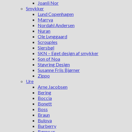
Joanli Nor
Smykker
Lund Copenhagen
Marrya
Nordahl Andersen
Nuran
Ole Lynggaard
Scrouples
Siersbøl
SKN – Eget design af smykker
Son of Noa
Støvring Design
Susanne Friis Bjørner
Zippo
Ure
Arne Jacobsen
Bering
Boccia
Bonett
Boss
Braun
Bulova
Burberry
Børne ur