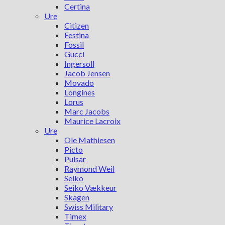
Certina
Ure
Citizen
Festina
Fossil
Gucci
Ingersoll
Jacob Jensen
Movado
Longines
Lorus
Marc Jacobs
Maurice Lacroix
Ure
Ole Mathiesen
Picto
Pulsar
Raymond Weil
Seiko
Seiko Vækkeur
Skagen
Swiss Military
Timex