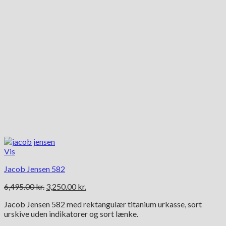
Vis
Jacob Jensen 582
Den
Den
6,495.00
kr.
3,250.00
kr.
oprindelige
aktuelle
Jacob Jensen 582 med rektangulær titanium urkasse, sort
pris
pris
urskive uden indikatorer og sort lænke.
var:
er:
6,495.00 kr..
3,250.00 kr..