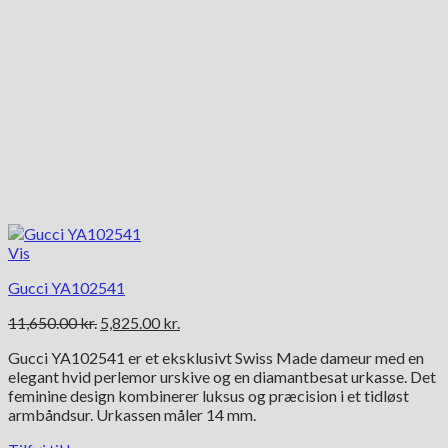
Vis
Gucci YA102541
Den
Den
11,650.00
kr.
5,825.00
kr.
oprindelige
aktuelle
Gucci YA102541 er et eksklusivt Swiss Made dameur med en
pris
pris
elegant hvid perlemor urskive og en diamantbesat urkasse. Det
var:
er:
feminine design kombinerer luksus og præcision i et tidløst
11,650.00 kr..
5,825.00 kr..
armbåndsur. Urkassen måler 14 mm.