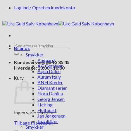
Fortsæt
Log ind / Opret en kundekonto
til
indhold
Søg
Brands
efter:
Smykker
Aagaard
Kundeservice: 33 13 85 45
AG Gerstner
Hverdage: 10:00 - 18:00
Aqua Dulce
Aurum Italy
Kurv
BNH Kæder
Diamant serier
Flora Danica
Georg Jensen
Heiring
Hultquist
Ingen varer i kurven.
Jan Jørgensen
Joanli Nor
Tilbage til shoppen
Smykker