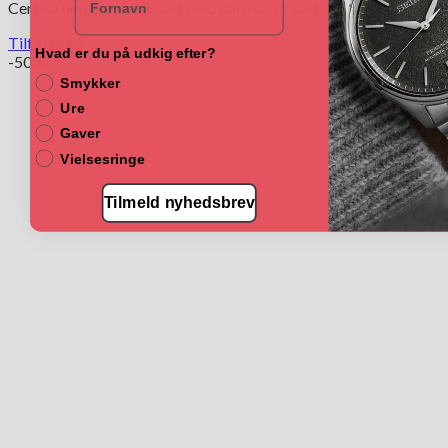
Certina herre ur i stål/sort med dato samt sort silikone rem
Tilføj til kurv
Hvad er du på udkig efter?
-50%
Smykker
Ure
Gaver
Vielsesringe
Tilmeld nyhedsbrev