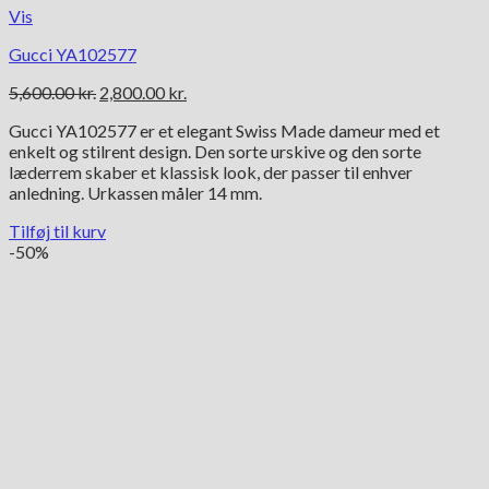
Vis
Gucci YA102577
Den
Den
5,600.00
kr.
2,800.00
kr.
oprindelige
aktuelle
Gucci YA102577 er et elegant Swiss Made dameur med et
pris
pris
enkelt og stilrent design. Den sorte urskive og den sorte
var:
er:
læderrem skaber et klassisk look, der passer til enhver
5,600.00 kr..
2,800.00 kr..
anledning. Urkassen måler 14 mm.
Tilføj til kurv
-50%