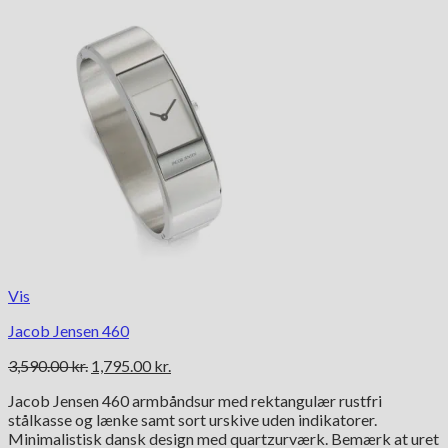
Vis
Jacob Jensen 460
Den
Den
3,590.00
kr.
1,795.00
kr.
oprindelige
aktuelle
Jacob Jensen 460 armbåndsur med rektangulær rustfri
pris
pris
stålkasse og lænke samt sort urskive uden indikatorer.
var:
er:
Minimalistisk dansk design med quartzurværk. Bemærk at uret
3,590.00 kr..
1,795.00 kr..