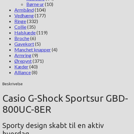
Børne ur
(10)
Armbånd
(104)
Vedhæng
(177)
Ringe
(332)
Collie
(35)
Halskæde
(119)
Broche
(6)
Gavekort
(5)
Manchet knapper
(4)
Armring
(9)
Ørepynt
(371)
Kæder
(40)
Alliance
(8)
Beskrivelse
Casio G-Shock Sportsur GBD-
800UC-8ER
Sporty design skabt til en aktiv
hverdag