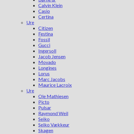
Calvin Klein
Casio
Certina
Ure
Citizen
Festina
Fossil
Gucci
Ingersoll
Jacob Jensen
Movado
Longines
Lorus
Marc Jacobs
Maurice Lacroix
Ure
Ole Mathiesen
Picto
Pulsar
Raymond Weil
Seiko
Seiko Vækkeur
Skagen