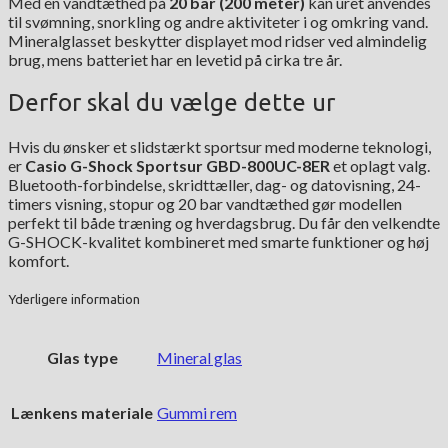
Med en vandtæthed på
20 bar (200 meter)
kan uret anvendes
til svømning, snorkling og andre aktiviteter i og omkring vand.
Mineralglasset beskytter displayet mod ridser ved almindelig
brug, mens batteriet har en levetid på cirka tre år.
Derfor skal du vælge dette ur
Hvis du ønsker et slidstærkt sportsur med moderne teknologi,
er
Casio G-Shock Sportsur GBD-800UC-8ER
et oplagt valg.
Bluetooth-forbindelse, skridttæller, dag- og datovisning, 24-
timers visning, stopur og 20 bar vandtæthed gør modellen
perfekt til både træning og hverdagsbrug. Du får den velkendte
G-SHOCK-kvalitet kombineret med smarte funktioner og høj
komfort.
Yderligere information
Glas type
Mineral glas
Lænkens materiale
Gummi rem